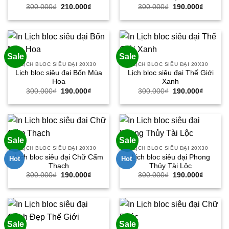
Giá
Giá
Giá
Giá
300.000
₫
210.000
₫
300.000
₫
190.000
₫
gốc
hiện
gốc
hiện
là:
tại
là:
tại
300.000₫.
là:
300.000₫.
là:
210.000₫.
190.000
Sale
Sale
LỊCH BLOC SIÊU ĐẠI 20X30
LỊCH BLOC SIÊU ĐẠI 20X30
Lịch bloc siêu đại Bốn Mùa
Lịch bloc siêu đại Thế Giới
Hoa
Xanh
Giá
Giá
Giá
Giá
300.000
₫
190.000
₫
300.000
₫
190.000
₫
gốc
hiện
gốc
hiện
là:
tại
là:
tại
300.000₫.
là:
300.000₫.
là:
190.000₫.
190.000
Sale
Sale
LỊCH BLOC SIÊU ĐẠI 20X30
LỊCH BLOC SIÊU ĐẠI 20X30
Lịch bloc siêu đại Chữ Cẩm
Lịch bloc siêu đại Phong
Hot
Hot
Thạch
Thủy Tài Lộc
Giá
Giá
Giá
Giá
300.000
₫
190.000
₫
300.000
₫
190.000
₫
gốc
hiện
gốc
hiện
là:
tại
là:
tại
300.000₫.
là:
300.000₫.
là:
190.000₫.
190.000
Sale
Sale