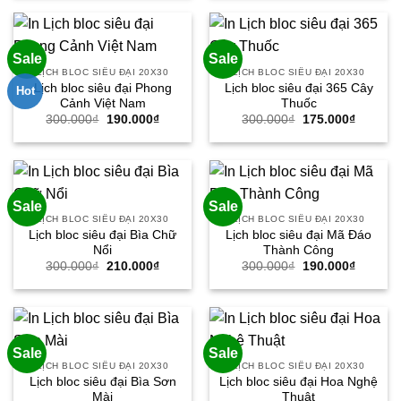
300.000₫.
là:
300.000₫.
là:
190.000₫.
190.000
Sale
Sale
LỊCH BLOC SIÊU ĐẠI 20X30
LỊCH BLOC SIÊU ĐẠI 20X30
Lịch bloc siêu đại Phong
Lịch bloc siêu đại 365 Cây
Hot
Cảnh Việt Nam
Thuốc
Giá
Giá
Giá
Giá
300.000
₫
190.000
₫
300.000
₫
175.000
₫
gốc
hiện
gốc
hiện
là:
tại
là:
tại
300.000₫.
là:
300.000₫.
là:
190.000₫.
175.000
Sale
Sale
LỊCH BLOC SIÊU ĐẠI 20X30
LỊCH BLOC SIÊU ĐẠI 20X30
Lịch bloc siêu đại Bìa Chữ
Lịch bloc siêu đại Mã Đáo
Nổi
Thành Công
Giá
Giá
Giá
Giá
300.000
₫
210.000
₫
300.000
₫
190.000
₫
gốc
hiện
gốc
hiện
là:
tại
là:
tại
300.000₫.
là:
300.000₫.
là:
210.000₫.
190.000
Sale
Sale
LỊCH BLOC SIÊU ĐẠI 20X30
LỊCH BLOC SIÊU ĐẠI 20X30
Lịch bloc siêu đại Bìa Sơn
Lịch bloc siêu đại Hoa Nghệ
Mài
Thuật