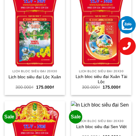
LỊCH BLOC SIÊU ĐẠI 20X30
LỊCH BLOC SIÊU ĐẠI 20X30
Lịch bloc siêu đại Xuân Tài
Lịch bloc siêu đại Lộc Xuân
Lộc
Giá
Giá
Giá
Giá
300.000
₫
175.000
₫
300.000
₫
175.000
₫
gốc
hiện
gốc
hiện
là:
tại
là:
tại
300.000₫.
là:
300.000₫.
là:
175.000₫.
175.000
Sale
Sale
LỊCH BLOC SIÊU ĐẠI 20X30
Lịch bloc siêu đại Sen Việt