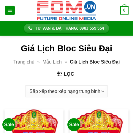
Bỏ
0
qua
nội
dung
TƯ VẤN & ĐẶT HÀNG: 0983 559 554
Giá Lịch Bloc Siêu Đại
Trang chủ
»
Mẫu Lịch
»
Giá Lịch Bloc Siêu Đại
LỌC
Sale
Sale