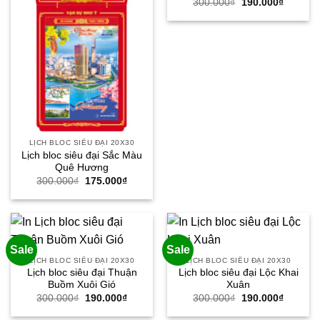
Giá
Giá
300.000
₫
190.000
₫
gốc
hiện
là:
tại
300.000₫.
là:
190.000
LỊCH BLOC SIÊU ĐẠI 20X30
Lịch bloc siêu đại Sắc Màu
Quê Hương
Giá
Giá
300.000
₫
175.000
₫
gốc
hiện
là:
tại
300.000₫.
là:
175.000₫.
Sale
Sale
LỊCH BLOC SIÊU ĐẠI 20X30
LỊCH BLOC SIÊU ĐẠI 20X30
Lịch bloc siêu đại Thuận
Lịch bloc siêu đại Lộc Khai
Buồm Xuôi Gió
Xuân
Giá
Giá
Giá
Giá
300.000
₫
190.000
₫
300.000
₫
190.000
₫
gốc
hiện
gốc
hiện
là:
tại
là:
tại