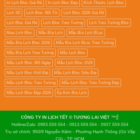
In Lịch Bloc Giá Rẻ
In Lịch Bloc Đẹp
Kích Thước Lịch Bloc
Lịch 3D
Lịch Bloc 365 Tờ
Lịch Bloc 2026 Giá Rẻ
Lịch Bloc Giá Rẻ
Lịch Bloc Treo Tường
Lịch Treo Tường Bloc
Mua Lich Bloc
Mẫu Bìa Lịch
Mẫu Bìa Lịch BLoc
Mẫu Bìa Lịch Bloc 2026
Mẫu Bìa Lịch BLoc Treo Tường
Mẫu Bìa Lịch Treo Tường
Mẫu Lịch Bloc
Mẫu Lịch Bloc 365 Ngày
Mẫu Lịch Bloc 2026
Mẫu Lịch Bloc Khổ Đại
Mẫu Lịch Bloc Siêu Đại
Mẫu Lịch Bloc Treo Tường
Mẫu Lịch Bloc Treo Tường Đẹp
Mẫu Lịch Bloc Đẹp 2026
Ép Kim Bìa Lịch
CÔNG TY IN LỊCH TẾT © TƯƠNG LAI VIỆT
™☝️
Hotline/Zalo: 0983.559.554 - 0913.559.554 - 0937.559.554
Trụ sở chính: 950/9 Nguyễn Kiệm - Phường Hạnh Thông (Gò Vấp
Cũ) - TP. HCM