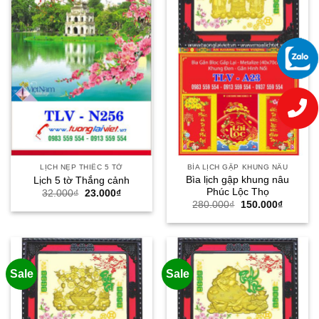
LỊCH NẸP THIẾC 5 TỜ
BÌA LỊCH GẬP KHUNG NÂU
Bìa lịch gập khung nâu
Lịch 5 tờ Thắng cảnh
Phúc Lộc Thọ
Giá
Giá
32.000
₫
23.000
₫
gốc
hiện
Giá
Giá
280.000
₫
150.000
₫
là:
tại
gốc
hiện
32.000₫.
là:
là:
tại
23.000₫.
280.000₫.
là:
150.000
Sale
Sale