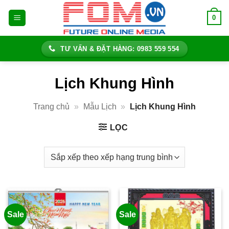
Bỏ
0
qua
nội
dung
TƯ VẤN & ĐẶT HÀNG: 0983 559 554
Lịch Khung Hình
Trang chủ
»
Mẫu Lịch
»
Lịch Khung Hình
LỌC
Sale
Sale