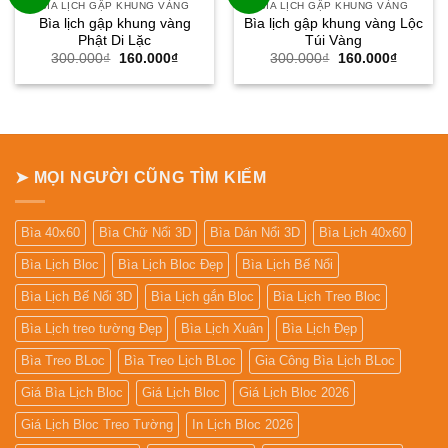
BÌA LỊCH GẬP KHUNG VÀNG
BÌA LỊCH GẬP KHUNG VÀNG
Bìa lịch gập khung vàng
Bìa lịch gập khung vàng Lộc
Phật Di Lặc
Túi Vàng
Giá
Giá
Giá
Giá
300.000
₫
160.000
₫
300.000
₫
160.000
₫
gốc
hiện
gốc
hiện
là:
tại
là:
tại
300.000₫.
là:
300.000₫.
là:
160.000₫.
160.000
➤ MỌI NGƯỜI CŨNG TÌM KIẾM
Bìa 40x60
Bìa Chữ Nổi 3D
Bìa Dán Nổi 3D
Bìa Lịch 40x60
Bìa Lịch Bloc
Bìa Lịch Bloc Đẹp
Bìa Lịch Bế Nổi
Bìa Lịch Bế Nổi 3D
Bìa Lịch gắn Bloc
Bìa Lịch Treo Bloc
Bìa Lịch treo tường Đẹp
Bìa Lịch Xuân
Bìa Lịch Đẹp
Bìa Treo BLoc
Bìa Treo Lịch BLoc
Gia Công Bìa Lịch BLoc
Giá Bìa Lịch Bloc
Giá Lịch Bloc
Giá Lịch Bloc 2026
Giá Lịch Bloc Treo Tường
In Lịch Bloc 2026