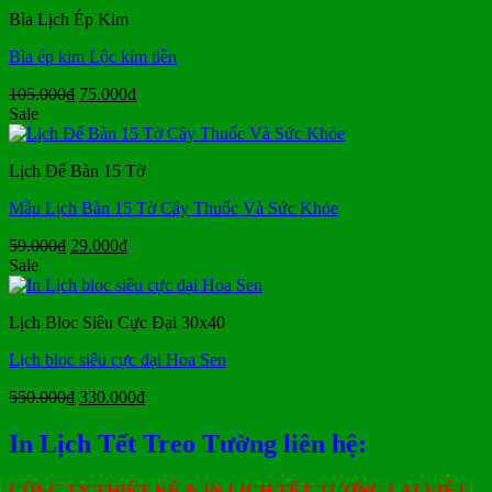
49.000₫.
là:
Bìa Lịch Ép Kim
38.000₫.
Bìa ép kim Lộc kim tiền
Giá
Giá
105.000
₫
75.000
₫
gốc
hiện
Sale
là:
tại
105.000₫.
là:
Lịch Để Bàn 15 Tờ
75.000₫.
Mẫu Lịch Bàn 15 Tờ Cây Thuốc Và Sức Khỏe
Giá
Giá
59.000
₫
29.000
₫
gốc
hiện
Sale
là:
tại
59.000₫.
là:
Lịch Bloc Siêu Cực Đại 30x40
29.000₫.
Lịch bloc siêu cực đại Hoa Sen
Giá
Giá
550.000
₫
330.000
₫
gốc
hiện
là:
tại
In Lịch Tết Treo Tường liên hệ:
550.000₫.
là:
330.000₫.
CÔNG TY THIẾT KẾ & IN LỊCH TẾT TƯƠNG LAI VIỆT