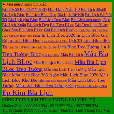
ở
bloc
2027
Bảng
hiện
báo
tết
➤ Mọi người cũng tìm kiếm
luận
bình
ở
Mẫu
tại
giá
nay
giá
tại
Bìa Dán Nổi 3D
luận
Bìa 40x60
Bìa Chữ Nổi 3D
Bìa Lịch 40x60
In
Lịch
tphcm
ở
Lịch
Lịch
tphcm
Bìa Lịch Bloc
Bìa Lịch Bloc Đẹp
Bìa Lịch Bế Nổi
Bìa Lịch Bế Nổi
lịch
Tết
Bảng
Bloc
Treo
3D
Bìa Lịch gắn Bloc
Bìa Lịch Treo Bloc
Bìa Lịch treo tường Đẹp
Bloc
TLV
giá
Khổ
Tường
Bìa Lịch Xuân
Bìa Lịch Đẹp
Bìa Treo BLoc
Bìa Treo Lịch BLoc
đẹp
In
Đại
Gia Công Bìa Lịch BLoc
Giá Bìa Lịch Bloc
Giá Lịch Bloc
Giá Lịch Bloc
Lịch
In Lịch Bloc 2026
In Lịch Bloc Giá
Để
2026
Giá Lịch Bloc Treo Tường
Rẻ
In Lịch Bloc Đẹp
Lịch Bloc 365
Lịch 3D
Bàn
Kích Thước Lịch Bloc
Lịch
Tờ
Lịch Bloc Treo Tường
Lịch Bloc 2026 Giá Rẻ
Lịch Bloc Giá Rẻ
Mẫu Bìa
Treo Tường Bloc
Mẫu Bìa Lịch
Mua Lich Bloc
Lịch BLoc
Mẫu Bìa Lịch
Mẫu Bìa Lịch Bloc 2026
BLoc Treo Tường
Mẫu Lịch
Mẫu Bìa Lịch Treo Tường
Bloc
Mẫu Lịch Bloc 365 Ngày
Mẫu Lịch Bloc 2026
Mẫu
Lịch Bloc Khổ Đại
Mẫu Lịch Bloc Treo
Mẫu Lịch Bloc Siêu Đại
Tường
Mẫu Lịch Bloc Treo Tường Đẹp
Mẫu Lịch Bloc Đẹp 2026
Ép Kim Bìa Lịch
CÔNG TY IN LỊCH TẾT © TƯƠNG LAI VIỆT
™☝️
Hotline/Zalo: 0983.559.554 - 0913.559.554 - 0937.559.554
Trụ sở chính: 950/9 Nguyễn Kiệm - Phường Hạnh Thông (Gò Vấp