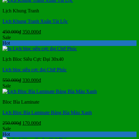
49.000₫.
là:
Lịch Khung Tranh
38.000₫.
Lịch Khung Tranh Xuân Tài Lộc
Giá
Giá
450.000
₫
350.000
₫
gốc
hiện
Sale
là:
tại
Hot
450.000₫.
là:
350.000₫.
Lịch Bloc Siêu Cực Đại 30x40
Lịch bloc siêu cực đại Chữ Phúc
Giá
Giá
550.000
₫
330.000
₫
gốc
hiện
Sale
là:
tại
550.000₫.
là:
Bloc Bìa Laminate
330.000₫.
Lịch Bloc Bìa Laminate Bảng Bìa Màu Xanh
Giá
Giá
250.000
₫
170.000
₫
gốc
hiện
Sale
là:
tại
Hot