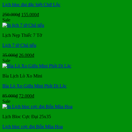
Lịch bloc đại đặc biệt Chữ Lộc
Giá
Giá
250.000
₫
155.000
₫
gốc
hiện
Sale
là:
tại
250.000₫.
là:
Lịch Nẹp Thiếc 7 Tờ
155.000₫.
Lịch 7 tờ Chú tiểu
Giá
Giá
35.000
₫
26.000
₫
gốc
hiện
Sale
là:
tại
35.000₫.
là:
Bìa Lịch Lò Xo Mini
26.000₫.
Bìa Lò Xo Giữa Mini Phật Di Lặc
Giá
Giá
85.000
₫
72.000
₫
gốc
hiện
Sale
là:
tại
85.000₫.
là:
Lịch Bloc Cực Đại 25x35
72.000₫.
Lịch bloc cực đại Bốn Mùa Hoa