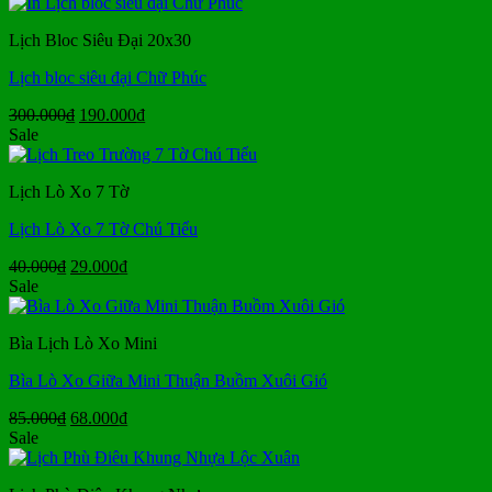
250.000₫.
là:
170.000₫.
Lịch Bloc Siêu Đại 20x30
Lịch bloc siêu đại Chữ Phúc
Giá
Giá
300.000
₫
190.000
₫
gốc
hiện
Sale
là:
tại
300.000₫.
là:
Lịch Lò Xo 7 Tờ
190.000₫.
Lịch Lò Xo 7 Tờ Chú Tiểu
Giá
Giá
40.000
₫
29.000
₫
gốc
hiện
Sale
là:
tại
40.000₫.
là:
Bìa Lịch Lò Xo Mini
29.000₫.
Bìa Lò Xo Giữa Mini Thuận Buồm Xuôi Gió
Giá
Giá
85.000
₫
68.000
₫
gốc
hiện
Sale
là:
tại
85.000₫.
là: