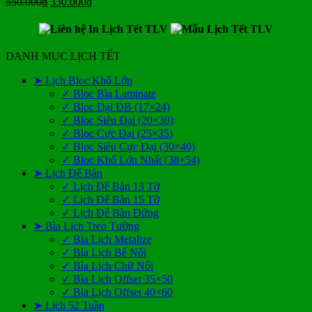
Giá
Giá
550.000
₫
330.000
₫
gốc
hiện
là:
tại
550.000₫.
là:
330.000₫.
DANH MỤC LỊCH TẾT
➤ Lịch Bloc Khổ Lớn
✓ Bloc Bìa Laminate
✓ Bloc Đại ĐB (17×24)
✓ Bloc Siêu Đại (20×30)
✓ Bloc Cực Đại (25×35)
✓ Bloc Siêu Cực Đại (30×40)
✓ Bloc Khổ Lớn Nhất (38×54)
➤ Lịch Để Bàn
✓ Lịch Để Bàn 13 Tờ
✓ Lịch Để Bàn 15 Tờ
✓ Lịch Để Bàn Đứng
➤ Bìa Lịch Treo Tường
✓ Bìa Lịch Metalize
✓ Bìa Lịch Bế Nổi
✓ Bìa Lịch Chữ Nổi
✓ Bìa Lịch Offset 35×50
✓ Bìa Lịch Offset 40×60
➤ Lịch 52 Tuần