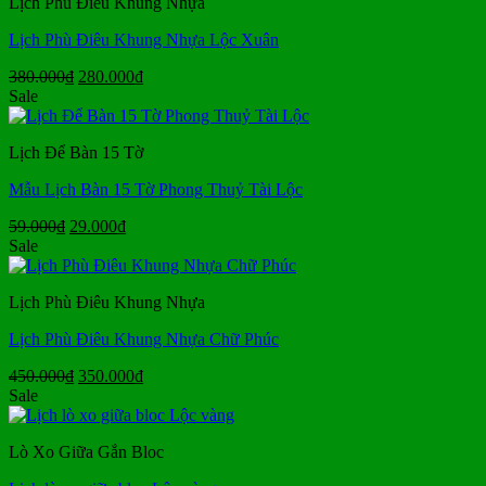
Lịch Phù Điêu Khung Nhựa
68.000₫.
Lịch Phù Điêu Khung Nhựa Lộc Xuân
Giá
Giá
380.000
₫
280.000
₫
gốc
hiện
Sale
là:
tại
380.000₫.
là:
Lịch Để Bàn 15 Tờ
280.000₫.
Mẫu Lịch Bàn 15 Tờ Phong Thuỷ Tài Lộc
Giá
Giá
59.000
₫
29.000
₫
gốc
hiện
Sale
là:
tại
59.000₫.
là:
Lịch Phù Điêu Khung Nhựa
29.000₫.
Lịch Phù Điêu Khung Nhựa Chữ Phúc
Giá
Giá
450.000
₫
350.000
₫
gốc
hiện
Sale
là:
tại
450.000₫.
là:
Lò Xo Giữa Gắn Bloc
350.000₫.