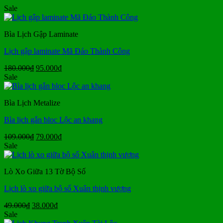
Sale
Bìa Lịch Gập Laminate
Lịch gập laminate Mã Đáo Thành Công
Giá
Giá
180.000
₫
95.000
₫
gốc
hiện
Sale
là:
tại
180.000₫.
là:
Bìa Lịch Metalize
95.000₫.
Bìa lịch gắn bloc Lộc an khang
Giá
Giá
109.000
₫
79.000
₫
gốc
hiện
Sale
là:
tại
109.000₫.
là:
Lò Xo Giữa 13 Tờ Bộ Số
79.000₫.
Lịch lò xo giữa bộ số Xuân thịnh vượng
Giá
Giá
49.000
₫
38.000
₫
gốc
hiện
Sale
là:
tại