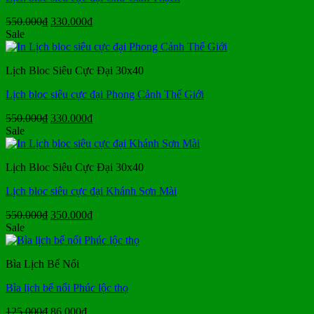
Giá
Giá
550.000
₫
330.000
₫
gốc
hiện
Sale
là:
tại
550.000₫.
là:
Lịch Bloc Siêu Cực Đại 30x40
330.000₫.
Lịch bloc siêu cực đại Phong Cảnh Thế Giới
Giá
Giá
550.000
₫
330.000
₫
gốc
hiện
Sale
là:
tại
550.000₫.
là:
Lịch Bloc Siêu Cực Đại 30x40
330.000₫.
Lịch bloc siêu cực đại Khánh Sơn Mài
Giá
Giá
550.000
₫
350.000
₫
gốc
hiện
Sale
là:
tại
550.000₫.
là:
Bìa Lịch Bế Nổi
350.000₫.
Bìa lịch bế nổi Phúc lộc thọ
Giá
Giá
125.000
₫
86.000
₫