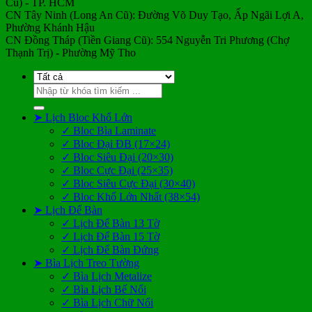
Cũ) - TP. HCM
CN Tây Ninh (Long An Cũ): Đường Võ Duy Tạo, Ấp Ngãi Lợi A,
Phường Khánh Hậu
CN Đồng Tháp (Tiền Giang Cũ): 554 Nguyễn Tri Phương (Chợ
Thạnh Trị) - Phường Mỹ Tho
Tìm
kiếm:
➤ Lịch Bloc Khổ Lớn
✓ Bloc Bìa Laminate
✓ Bloc Đại ĐB (17×24)
✓ Bloc Siêu Đại (20×30)
✓ Bloc Cực Đại (25×35)
✓ Bloc Siêu Cực Đại (30×40)
✓ Bloc Khổ Lớn Nhất (38×54)
➤ Lịch Để Bàn
✓ Lịch Để Bàn 13 Tờ
✓ Lịch Để Bàn 15 Tờ
✓ Lịch Để Bàn Đứng
➤ Bìa Lịch Treo Tường
✓ Bìa Lịch Metalize
✓ Bìa Lịch Bế Nổi
✓ Bìa Lịch Chữ Nổi