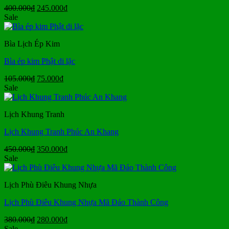
Giá
Giá
400.000
₫
245.000
₫
gốc
hiện
Sale
là:
tại
400.000₫.
là:
Bìa Lịch Ép Kim
245.000₫.
Bìa ép kim Phật di lặc
Giá
Giá
105.000
₫
75.000
₫
gốc
hiện
Sale
là:
tại
105.000₫.
là:
Lịch Khung Tranh
75.000₫.
Lịch Khung Tranh Phúc An Khang
Giá
Giá
450.000
₫
350.000
₫
gốc
hiện
Sale
là:
tại
450.000₫.
là:
Lịch Phù Điêu Khung Nhựa
350.000₫.
Lịch Phù Điêu Khung Nhựa Mã Đáo Thành Công
Giá
Giá
380.000
₫
280.000
₫
gốc
hiện
Sale