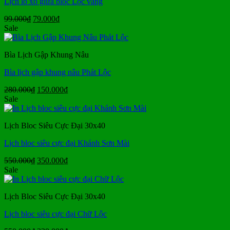
Lịch lò xo giữa bloc Lộc vàng
Giá
Giá
99.000
₫
79.000
₫
gốc
hiện
Sale
là:
tại
99.000₫.
là:
Bìa Lịch Gập Khung Nâu
79.000₫.
Bìa lịch gập khung nâu Phát Lộc
Giá
Giá
280.000
₫
150.000
₫
gốc
hiện
Sale
là:
tại
280.000₫.
là:
Lịch Bloc Siêu Cực Đại 30x40
150.000₫.
Lịch bloc siêu cực đại Khánh Sơn Mài
Giá
Giá
550.000
₫
350.000
₫
gốc
hiện
Sale
là:
tại
550.000₫.
là:
Lịch Bloc Siêu Cực Đại 30x40
350.000₫.
Lịch bloc siêu cực đại Chữ Lộc