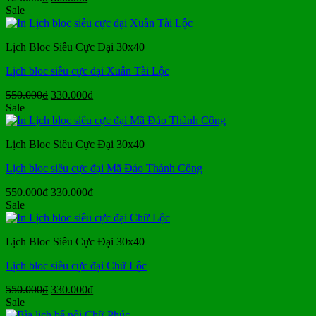
gốc
hiện
Sale
là:
tại
125.000₫.
là:
Lịch Bloc Siêu Cực Đại 30x40
86.000₫.
Lịch bloc siêu cực đại Xuân Tài Lộc
Giá
Giá
550.000
₫
330.000
₫
gốc
hiện
Sale
là:
tại
550.000₫.
là:
Lịch Bloc Siêu Cực Đại 30x40
330.000₫.
Lịch bloc siêu cực đại Mã Đáo Thành Công
Giá
Giá
550.000
₫
330.000
₫
gốc
hiện
Sale
là:
tại
550.000₫.
là:
Lịch Bloc Siêu Cực Đại 30x40
330.000₫.
Lịch bloc siêu cực đại Chữ Lộc
Giá
Giá
550.000
₫
330.000
₫
gốc
hiện
Sale
là:
tại