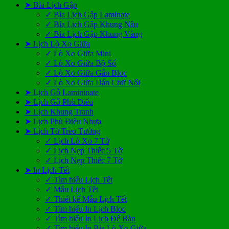
➤ Bìa Lịch Gập
✓ Bìa Lịch Gập Laminate
✓ Bìa Lịch Gập Khung Nâu
✓ Bìa Lịch Gập Khung Vàng
➤ Lịch Lò Xo Giữa
✓ Lò Xo Giữa Mini
✓ Lò Xo Giữa Bộ Số
✓ Lò Xo Giữa Gắn Bloc
✓ Lò Xo Giữa Dán Chữ Nổi
➤ Lịch Gỗ Lamininate
➤ Lịch Gỗ Phù Điêu
➤ Lịch Khung Tranh
➤ Lịch Phù Điêu Nhựa
➤ Lịch Tờ Treo Tường
✓ Lịch Lò Xo 7 Tờ
✓ Lịch Nẹp Thiếc 5 Tờ
✓ Lịch Nẹp Thiếc 7 Tờ
➤ In Lịch Tết
✓ Tìm hiểu Lịch Tết
✓ Mẫu Lịch Tết
✓ Thiết kế Mẫu Lịch Tết
✓ Tìm hiểu In Lịch Bloc
✓ Tìm hiểu In Lịch Để Bàn
✓ Tìm hiểu In Bìa Lò Xo Giữa