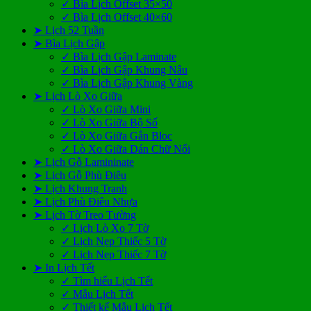
✓ Bìa Lịch Offset 35×50
✓ Bìa Lịch Offset 40×60
➤ Lịch 52 Tuần
➤ Bìa Lịch Gập
✓ Bìa Lịch Gập Laminate
✓ Bìa Lịch Gập Khung Nâu
✓ Bìa Lịch Gập Khung Vàng
➤ Lịch Lò Xo Giữa
✓ Lò Xo Giữa Mini
✓ Lò Xo Giữa Bộ Số
✓ Lò Xo Giữa Gắn Bloc
✓ Lò Xo Giữa Dán Chữ Nổi
➤ Lịch Gỗ Lamininate
➤ Lịch Gỗ Phù Điêu
➤ Lịch Khung Tranh
➤ Lịch Phù Điêu Nhựa
➤ Lịch Tờ Treo Tường
✓ Lịch Lò Xo 7 Tờ
✓ Lịch Nẹp Thiếc 5 Tờ
✓ Lịch Nẹp Thiếc 7 Tờ
➤ In Lịch Tết
✓ Tìm hiểu Lịch Tết
✓ Mẫu Lịch Tết
✓ Thiết kế Mẫu Lịch Tết