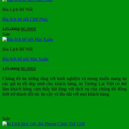
550.000₫.
là:
Bìa Lịch Bế Nổi
330.000₫.
Bìa lịch bế nổi Chữ Phúc
Giá
Giá
125.000
₫
86.000
₫
gốc
hiện
Sale
là:
tại
125.000₫.
là:
Bìa Lịch Bế Nổi
86.000₫.
Bìa lịch bế nổi Mai Xuân
Giá
Giá
125.000
₫
86.000
₫
gốc
hiện
Chúng tôi tin tưởng rằng với kinh nghiệm và mong muốn mang lại
là:
tại
các giá trị tốt đẹp nhất cho khách hàng, In Tương Lai Việt có thể
125.000₫.
là:
làm khách hàng cảm thấy hài lòng với dịch vụ của chúng tôi đồng
86.000₫.
thời trở thành đối tác tin cậy và lâu dài với mọi khách hàng.
Mẫu Lịch Tết Mua Nhiều
Sale