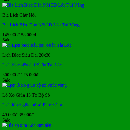
là:
tại
380.000₫.
là:
Bìa Lịch Chữ Nổi
280.000₫.
Bìa Lịch Bloc Dán Nổi 3D Lộc Túi Vàng
Giá
Giá
145.000
₫
88.000
₫
gốc
hiện
Sale
là:
tại
145.000₫.
là:
Lịch Bloc Siêu Đại 20x30
88.000₫.
Lịch bloc siêu đại Xuân Tài Lộc
Giá
Giá
300.000
₫
175.000
₫
gốc
hiện
Sale
là:
tại
300.000₫.
là:
Lò Xo Giữa 13 Tờ Bộ Số
175.000₫.
Lịch lò xo giữa bộ số Phúc vàng
Giá
Giá
49.000
₫
38.000
₫
gốc
hiện
Sale
là:
tại