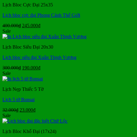
Lịch Bloc Cực Đại 25x35
Lịch bloc cực đại Phong Cảnh Thế Giới
Giá
Giá
400.000
₫
245.000
₫
gốc
hiện
Sale
là:
tại
400.000₫.
là:
Lịch Bloc Siêu Đại 20x30
245.000₫.
Lịch bloc siêu đại Xuân Thịnh Vượng
Giá
Giá
300.000
₫
190.000
₫
gốc
hiện
Sale
là:
tại
300.000₫.
là:
Lịch Nẹp Thiếc 5 Tờ
190.000₫.
Lịch 5 tờ Bonsai
Giá
Giá
32.000
₫
23.000
₫
gốc
hiện
Sale
là:
tại
32.000₫.
là:
Lịch Bloc Khổ Đại (17x24)
23.000₫.