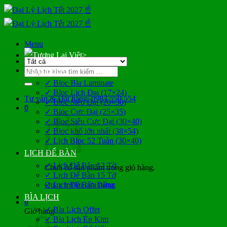
Bỏ
qua
nội
dung
Menu
>
Tìm
LỊCH BLOC
kiếm:
✓ Bloc Bìa Laminate
✓ Bloc Lịch Đại (17×24)
Tư vấn & Đặt hàng: 0983 559 554
✓ Bloc Siêu Đại (20×30)
0
✓ Bloc Cực Đại (25×35)
✓ Bloc Siêu Cực Đại (30×40)
✓ Bloc khổ lớn nhất (38×54)
✓ Lịch Bloc 52 Tuần (30×40)
LỊCH ĐỂ BÀN
✓ Lịch Để Bàn 13 Tờ
Chưa có sản phẩm trong giỏ hàng.
✓ Lịch Để Bàn 15 Tờ
Quay trở lại cửa hàng
✓ Lịch Để Bàn Đứng
BÌA LỊCH
0
✓ Bìa Lịch Offet
Giỏ hàng
✓ Bìa Lịch Ép Kim