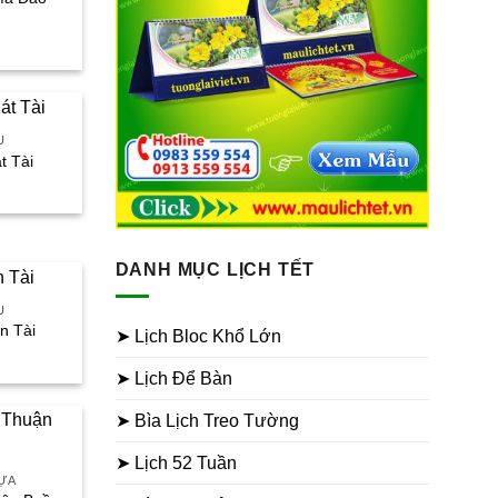
iá
iện
ại
à:
80.000₫.
U
t Tài
iá
iện
ại
à:
50.000₫.
DANH MỤC LỊCH TẾT
U
n Tài
➤ Lịch Bloc Khổ Lớn
iá
iện
➤ Lịch Để Bàn
ại
à:
30.000₫.
➤ Bìa Lịch Treo Tường
➤ Lịch 52 Tuần
HỰA