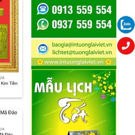
HỰA
 Kim Tiền
iá
iện
ại
à:
80.000₫.
HỰA
Mã Đáo