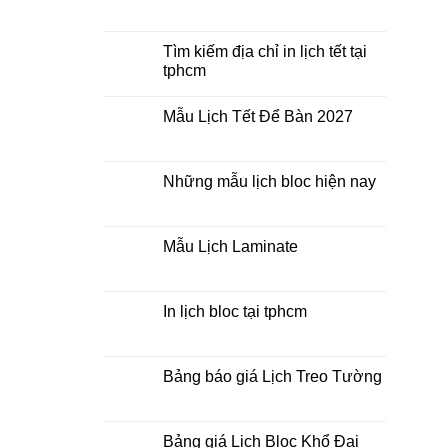
Mua
Không
lịch
có
bloc
bình
ở
luận
Tìm kiếm địa chỉ in lịch tết tại
đâu
ở
tphcm
giá
In
rẻ
lịch
Không
lò
có
xo
Mẫu Lịch Tết Để Bàn 2027
bình
giữa
luận
bộ
Không
ở
số
có
Tìm
bình
kiếm
luận
Những mẫu lịch bloc hiện nay
địa
ở
chỉ
Mẫu
Không
in
Lịch
có
lịch
Tết
bình
tết
Để
luận
Mẫu Lịch Laminate
tại
Bàn
ở
tphcm
2027
Những
Không
mẫu
có
lịch
bình
bloc
luận
In lịch bloc tại tphcm
hiện
ở
nay
Mẫu
Không
Lịch
có
Laminate
bình
luận
Bảng báo giá Lịch Treo Tường
ở
In
Không
lịch
có
bloc
bình
tại
luận
Bảng giá Lịch Bloc Khổ Đại
tphcm
ở