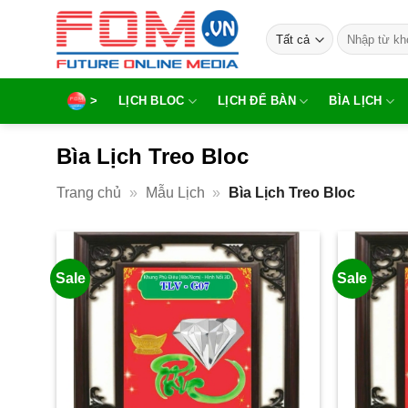
Bỏ
Tìm
qua
kiếm:
nội
dung
>
LỊCH BLOC
LỊCH ĐỂ BÀN
BÌA LỊCH
Bìa Lịch Treo Bloc
Trang chủ
»
Mẫu Lịch
»
Bìa Lịch Treo Bloc
Sale
Sale