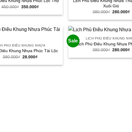
Lịch Phù Điêu Khung Nhựa Th
Điêu Khung Nhựa Phúc Lộc Thọ
Xuôi Gió
Giá
Giá
450.000
₫
350.000
₫
gốc
hiện
Giá
G
380.000
₫
280.000
₫
là:
tại
gốc
h
450.000₫.
là:
là:
t
350.000₫.
380.000₫.
l
2
LỊCH PHÙ ĐIÊU KHUNG N
Sale
Lịch Phù Điêu Khung Nhựa P
CH PHÙ ĐIÊU KHUNG NHỰA
Giá
G
380.000
₫
280.000
₫
 Điêu Khung Nhựa Phúc Tài Lộc
gốc
h
Giá
Giá
380.000
₫
28.000
₫
là:
t
gốc
hiện
380.000₫.
l
là:
tại
2
380.000₫.
là:
28.000₫.