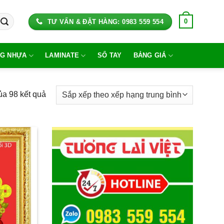
0
TƯ VẤN & ĐẶT HÀNG: 0983 559 554
G NHỰA
LAMINATE
SỔ TAY
BẢNG GIÁ
Đã
ủa 98 kết quả
sắp
xếp
theo
xếp
hạng
trung
bình