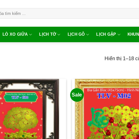
LÒ XO GIỮA
LỊCH TỜ
LỊCH GỖ
LỊCH GẬP
KHUN
Hiển thị 1–18 c
Sale