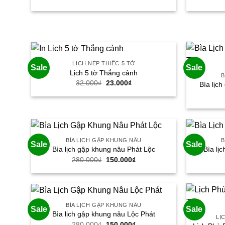
gốc
hiện
là:
tại
380.000₫.
là:
280.000₫.
LỊCH NẸP THIẾC 5 TỜ
Sale
Sale
Lịch 5 tờ Thắng cảnh
B
Giá
Giá
32.000
₫
23.000
₫
Bìa lịc
gốc
hiện
là:
tại
32.000₫.
là:
23.000₫.
BÌA LỊCH GẬP KHUNG NÂU
B
Sale
Sale
Bìa lịch gập khung nâu Phát Lộc
Bìa lị
Giá
Giá
280.000
₫
150.000
₫
gốc
hiện
là:
tại
280.000₫.
là:
150.000₫.
BÌA LỊCH GẬP KHUNG NÂU
Sale
Sale
Bìa lịch gập khung nâu Lộc Phát
LỊ
Giá
Giá
280.000
₫
150.000
₫