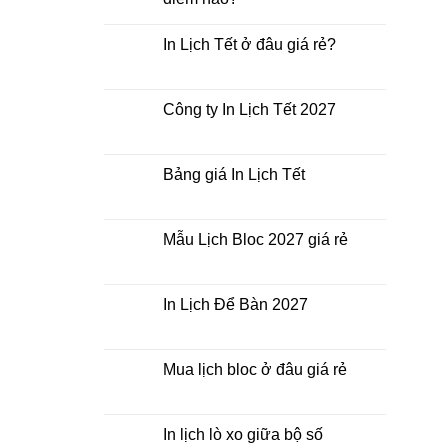
Không
có
In Lịch Tết ở đâu giá rẻ?
bình
luận
Không
ở
có
In
bình
Lịch
luận
Công ty In Lịch Tết 2027
Tết
ở
giá
In
Không
rẻ
Lịch
có
nhất
Tết
bình
thời
ở
luận
Bảng giá In Lịch Tết
điểm
đâu
ở
nào?
giá
Công
Không
rẻ?
ty
có
In
bình
Lịch
luận
Mẫu Lịch Bloc 2027 giá rẻ
Tết
ở
2027
Bảng
Không
giá
có
In
bình
Lịch
luận
In Lịch Để Bàn 2027
Tết
ở
Mẫu
Không
Lịch
có
Bloc
bình
2027
luận
Mua lịch bloc ở đâu giá rẻ
giá
ở
rẻ
In
Không
Lịch
có
Để
bình
Bàn
luận
In lịch lò xo giữa bộ số
2027
ở