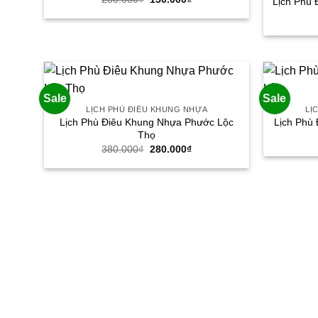
Lịch Phù 
gốc
hiện
là:
tại
280.000₫.
là:
150.000₫.
Sale
Sale
LỊCH PHÙ ĐIÊU KHUNG NHỰA
LỊ
Lịch Phù Điêu Khung Nhựa Phước Lộc
Lịch Phù
Thọ
Giá
Giá
380.000
₫
280.000
₫
gốc
hiện
là:
tại
380.000₫.
là:
280.000₫.