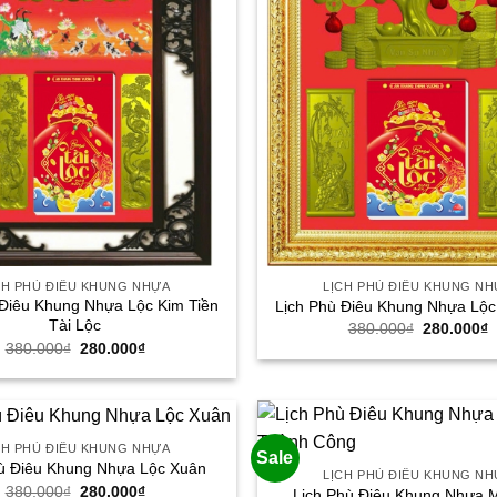
CH PHÙ ĐIÊU KHUNG NHỰA
LỊCH PHÙ ĐIÊU KHUNG N
 Điêu Khung Nhựa Lộc Kim Tiền
Lịch Phù Điêu Khung Nhựa Lộc
Tài Lộc
Giá
G
380.000
₫
280.000
₫
gốc
h
Giá
Giá
380.000
₫
280.000
₫
là:
t
gốc
hiện
380.000₫.
l
là:
tại
2
380.000₫.
là:
280.000₫.
CH PHÙ ĐIÊU KHUNG NHỰA
Sale
ù Điêu Khung Nhựa Lộc Xuân
LỊCH PHÙ ĐIÊU KHUNG N
Giá
Giá
380.000
₫
280.000
₫
Lịch Phù Điêu Khung Nhựa 