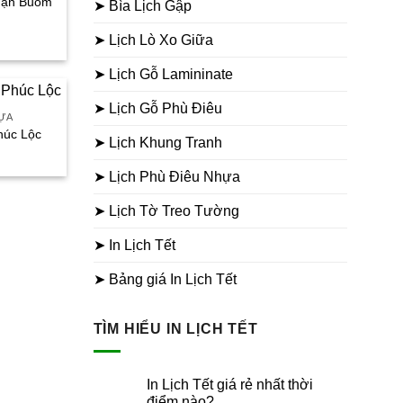
uận Buồm
➤ Bìa Lịch Gập
iá
➤ Lịch Lò Xo Giữa
iện
ại
à:
➤ Lịch Gỗ Lamininate
80.000₫.
➤ Lịch Gỗ Phù Điêu
HỰA
húc Lộc
➤ Lịch Khung Tranh
iá
iện
➤ Lịch Phù Điêu Nhựa
ại
à:
80.000₫.
➤ Lịch Tờ Treo Tường
➤ In Lịch Tết
➤ Bảng giá In Lịch Tết
TÌM HIỂU IN LỊCH TẾT
In Lịch Tết giá rẻ nhất thời
điểm nào?