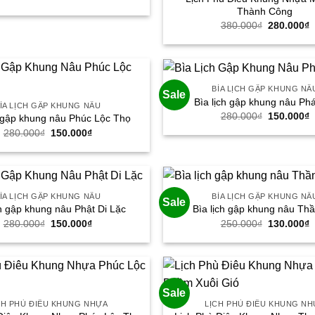
gốc
hiện
Thành Công
là:
tại
Giá
G
380.000₫.
là:
380.000
₫
280.000
₫
gốc
h
280.000₫.
là:
t
380.000₫.
l
2
BÌA LỊCH GẬP KHUNG NÂ
Sale
Bìa lịch gập khung nâu Phá
ÌA LỊCH GẬP KHUNG NÂU
Giá
G
280.000
₫
150.000
₫
h gập khung nâu Phúc Lộc Thọ
gốc
h
Giá
Giá
280.000
₫
150.000
₫
là:
t
gốc
hiện
280.000₫.
l
là:
tại
1
280.000₫.
là:
150.000₫.
ÌA LỊCH GẬP KHUNG NÂU
BÌA LỊCH GẬP KHUNG NÂ
Sale
ch gập khung nâu Phật Di Lặc
Bìa lịch gập khung nâu Thầ
Giá
Giá
Giá
G
280.000
₫
150.000
₫
250.000
₫
130.000
₫
gốc
hiện
gốc
h
là:
tại
là:
t
280.000₫.
là:
250.000₫.
l
150.000₫.
1
Sale
CH PHÙ ĐIÊU KHUNG NHỰA
LỊCH PHÙ ĐIÊU KHUNG N