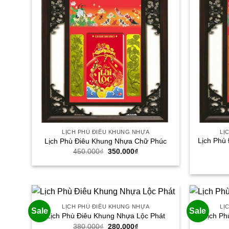
LỊCH PHÙ ĐIÊU KHUNG NHỰA
LỊ
Lịch Phù
Lịch Phù Điêu Khung Nhựa Chữ Phúc
Giá
Giá
450.000
₫
350.000
₫
gốc
hiện
là:
tại
450.000₫.
là:
350.000₫.
LỊCH PHÙ ĐIÊU KHUNG NHỰA
LỊ
Sale
Sale
Lịch Phù Điêu Khung Nhựa Lộc Phát
Lịch Ph
Giá
Giá
380.000
₫
280.000
₫