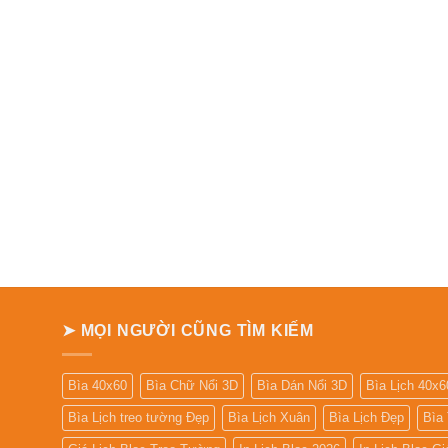
➤ MỌI NGƯỜI CŨNG TÌM KIẾM
Bìa 40x60
Bìa Chữ Nổi 3D
Bìa Dán Nổi 3D
Bìa Lịch 40x6
Bìa Lịch treo tường Đẹp
Bìa Lịch Xuân
Bìa Lịch Đẹp
Bìa