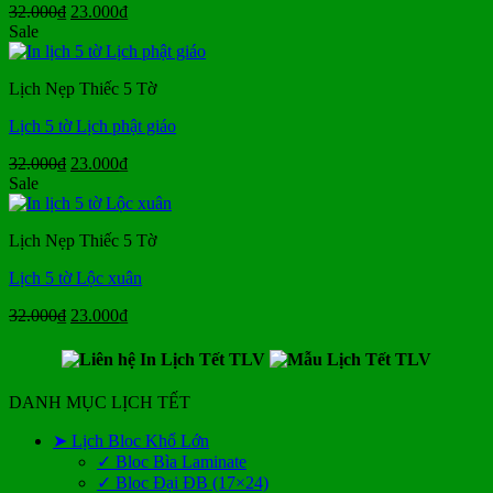
Giá
Giá
32.000
₫
23.000
₫
gốc
hiện
Sale
là:
tại
32.000₫.
là:
Lịch Nẹp Thiếc 5 Tờ
23.000₫.
Lịch 5 tờ Lịch phật giáo
Giá
Giá
32.000
₫
23.000
₫
gốc
hiện
Sale
là:
tại
32.000₫.
là:
Lịch Nẹp Thiếc 5 Tờ
23.000₫.
Lịch 5 tờ Lộc xuân
Giá
Giá
32.000
₫
23.000
₫
gốc
hiện
là:
tại
32.000₫.
là:
23.000₫.
DANH MỤC LỊCH TẾT
➤ Lịch Bloc Khổ Lớn
✓ Bloc Bìa Laminate
✓ Bloc Đại ĐB (17×24)