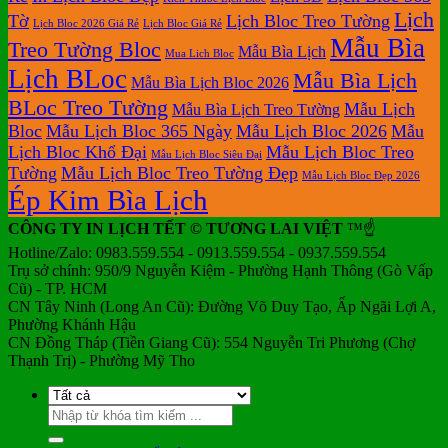
Lịch
Tờ
Lịch Bloc Treo Tường
Lịch Bloc 2026 Giá Rẻ
Lịch Bloc Giá Rẻ
Mẫu Bìa
Treo Tường Bloc
Mẫu Bìa Lịch
Mua Lich Bloc
Lịch BLoc
Mẫu Bìa Lịch
Mẫu Bìa Lịch Bloc 2026
BLoc Treo Tường
Mẫu Lịch
Mẫu Bìa Lịch Treo Tường
Bloc
Mẫu Lịch Bloc 365 Ngày
Mẫu Lịch Bloc 2026
Mẫu
Lịch Bloc Khổ Đại
Mẫu Lịch Bloc Treo
Mẫu Lịch Bloc Siêu Đại
Tường
Mẫu Lịch Bloc Treo Tường Đẹp
Mẫu Lịch Bloc Đẹp 2026
Ép Kim Bìa Lịch
CÔNG TY IN LỊCH TẾT © TƯƠNG LAI VIỆT
™☝️
Hotline/Zalo: 0983.559.554 - 0913.559.554 - 0937.559.554
Trụ sở chính: 950/9 Nguyễn Kiệm - Phường Hạnh Thông (Gò Vấp
Cũ) - TP. HCM
CN Tây Ninh (Long An Cũ): Đường Võ Duy Tạo, Ấp Ngãi Lợi A,
Phường Khánh Hậu
CN Đồng Tháp (Tiền Giang Cũ): 554 Nguyễn Tri Phương (Chợ
Thạnh Trị) - Phường Mỹ Tho
Tìm
kiếm: