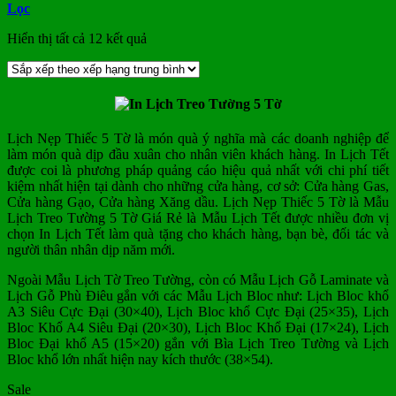
Lọc
Đã
Hiển thị tất cả 12 kết quả
sắp
xếp
theo
xếp
hạng
trung
Lịch Nẹp Thiếc 5 Tờ là món quà ý nghĩa mà các doanh nghiệp để
bình
làm món quà dịp đầu xuân cho nhân viên khách hàng. In Lịch Tết
được coi là phương pháp quảng cáo hiệu quả nhất với chi phí tiết
kiệm nhất hiện tại dành cho những cửa hàng, cơ sở: Cửa hàng Gas,
Cửa hàng Gạo, Cửa hàng Xăng dầu. Lịch Nẹp Thiếc 5 Tờ là Mẫu
Lịch Treo Tường 5 Tờ Giá Rẻ là Mẫu Lịch Tết được nhiều đơn vị
chọn In Lịch Tết làm quà tặng cho khách hàng, bạn bè, đối tác và
người thân nhân dịp năm mới.
Ngoài Mẫu Lịch Tờ Treo Tường, còn có Mẫu Lịch Gỗ Laminate và
Lịch Gỗ Phù Điêu gắn với các Mẫu Lịch Bloc như: Lịch Bloc khổ
A3 Siêu Cực Đại (30×40), Lịch Bloc khổ Cực Đại (25×35), Lịch
Bloc Khổ A4 Siêu Đại (20×30), Lịch Bloc Khổ Đại (17×24), Lịch
Bloc Đại khổ A5 (15×20) gắn với Bìa Lịch Treo Tường và Lịch
Bloc khổ lớn nhất hiện nay kích thước (38×54).
Sale