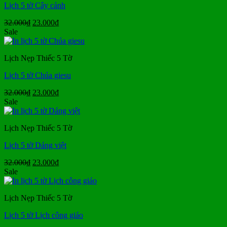
Lịch 5 tờ Cây cảnh
Giá
Giá
32.000
₫
23.000
₫
gốc
hiện
Sale
là:
tại
32.000₫.
là:
Lịch Nẹp Thiếc 5 Tờ
23.000₫.
Lịch 5 tờ Chúa giesu
Giá
Giá
32.000
₫
23.000
₫
gốc
hiện
Sale
là:
tại
32.000₫.
là:
Lịch Nẹp Thiếc 5 Tờ
23.000₫.
Lịch 5 tờ Dáng việt
Giá
Giá
32.000
₫
23.000
₫
gốc
hiện
Sale
là:
tại
32.000₫.
là:
Lịch Nẹp Thiếc 5 Tờ
23.000₫.
Lịch 5 tờ Lịch công giáo