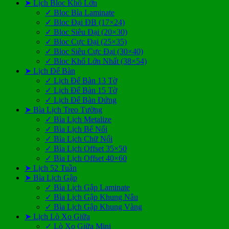
➤ Lịch Bloc Khổ Lớn
✓ Bloc Bìa Laminate
✓ Bloc Đại ĐB (17×24)
✓ Bloc Siêu Đại (20×30)
✓ Bloc Cực Đại (25×35)
✓ Bloc Siêu Cực Đại (30×40)
✓ Bloc Khổ Lớn Nhất (38×54)
➤ Lịch Để Bàn
✓ Lịch Để Bàn 13 Tờ
✓ Lịch Để Bàn 15 Tờ
✓ Lịch Để Bàn Đứng
➤ Bìa Lịch Treo Tường
✓ Bìa Lịch Metalize
✓ Bìa Lịch Bế Nổi
✓ Bìa Lịch Chữ Nổi
✓ Bìa Lịch Offset 35×50
✓ Bìa Lịch Offset 40×60
➤ Lịch 52 Tuần
➤ Bìa Lịch Gập
✓ Bìa Lịch Gập Laminate
✓ Bìa Lịch Gập Khung Nâu
✓ Bìa Lịch Gập Khung Vàng
➤ Lịch Lò Xo Giữa
✓ Lò Xo Giữa Mini