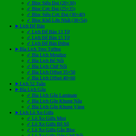
✓ Bloc Siêu Đại (20×30)
✓ Bloc Cực Đại (25×35)
✓ Bloc Siêu Cực Đại (30×40)
✓ Bloc Khổ Lớn Nhất (38×54)
➤ Lịch Để Bàn
✓ Lịch Để Bàn 13 Tờ
✓ Lịch Để Bàn 15 Tờ
✓ Lịch Để Bàn Đứng
➤ Bìa Lịch Treo Tường
✓ Bìa Lịch Metalize
✓ Bìa Lịch Bế Nổi
✓ Bìa Lịch Chữ Nổi
✓ Bìa Lịch Offset 35×50
✓ Bìa Lịch Offset 40×60
➤ Lịch 52 Tuần
➤ Bìa Lịch Gập
✓ Bìa Lịch Gập Laminate
✓ Bìa Lịch Gập Khung Nâu
✓ Bìa Lịch Gập Khung Vàng
➤ Lịch Lò Xo Giữa
✓ Lò Xo Giữa Mini
✓ Lò Xo Giữa Bộ Số
✓ Lò Xo Giữa Gắn Bloc
✓ Lò Xo Giữa Dán Chữ Nổi