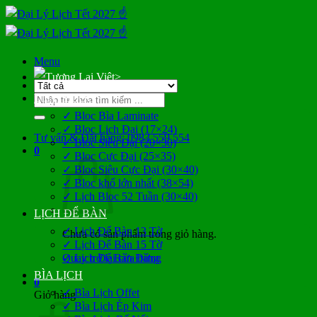
Bỏ
qua
nội
dung
Menu
>
Tìm
LỊCH BLOC
kiếm:
✓ Bloc Bìa Laminate
✓ Bloc Lịch Đại (17×24)
Tư vấn & Đặt hàng: 0983 559 554
✓ Bloc Siêu Đại (20×30)
0
✓ Bloc Cực Đại (25×35)
✓ Bloc Siêu Cực Đại (30×40)
✓ Bloc khổ lớn nhất (38×54)
✓ Lịch Bloc 52 Tuần (30×40)
LỊCH ĐỂ BÀN
✓ Lịch Để Bàn 13 Tờ
Chưa có sản phẩm trong giỏ hàng.
✓ Lịch Để Bàn 15 Tờ
Quay trở lại cửa hàng
✓ Lịch Để Bàn Đứng
BÌA LỊCH
0
✓ Bìa Lịch Offet
Giỏ hàng
✓ Bìa Lịch Ép Kim