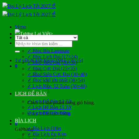
Bỏ
qua
nội
dung
Menu
>
Tìm
LỊCH BLOC
kiếm:
✓ Bloc Bìa Laminate
✓ Bloc Lịch Đại (17×24)
Tư vấn & Đặt hàng: 0983 559 554
✓ Bloc Siêu Đại (20×30)
0
✓ Bloc Cực Đại (25×35)
✓ Bloc Siêu Cực Đại (30×40)
✓ Bloc khổ lớn nhất (38×54)
✓ Lịch Bloc 52 Tuần (30×40)
LỊCH ĐỂ BÀN
✓ Lịch Để Bàn 13 Tờ
Chưa có sản phẩm trong giỏ hàng.
✓ Lịch Để Bàn 15 Tờ
Quay trở lại cửa hàng
✓ Lịch Để Bàn Đứng
BÌA LỊCH
0
✓ Bìa Lịch Offet
Giỏ hàng
✓ Bìa Lịch Ép Kim