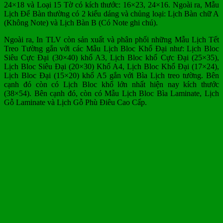
24×18 và Loại 15 Tờ có kích thước: 16×23, 24×16. Ngoài ra, Mẫu
Lịch Để Bàn thường có 2 kiểu dáng và chủng loại: Lịch Bàn chữ A
(Không Note) và Lịch Bàn B (Có Note ghi chú).
Ngoài ra, In TLV còn sản xuất và phân phối những Mẫu Lịch Tết
Treo Tường gắn với các Mẫu Lịch Bloc Khổ Đại như: Lịch Bloc
Siêu Cực Đại (30×40) khổ A3, Lịch Bloc khổ Cực Đại (25×35),
Lịch Bloc Siêu Đại (20×30) Khổ A4, Lịch Bloc Khổ Đại (17×24),
Lịch Bloc Đại (15×20) khổ A5 gắn với Bìa Lịch treo tường. Bên
cạnh đó còn có Lịch Bloc khổ lớn nhất hiện nay kích thước
(38×54). Bên cạnh đó, còn có Mẫu Lịch Bloc Bìa Laminate, Lịch
Gỗ Laminate và Lịch Gỗ Phù Điêu Cao Cấp.