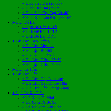
✓ Bloc Siêu Đại (20×30)
✓ Bloc Cực Đại (25×35)
✓ Bloc Siêu Cực Đại (30×40)
✓ Bloc Khổ Lớn Nhất (38×54)
➤ Lịch Để Bàn
✓ Lịch Để Bàn 13 Tờ
✓ Lịch Để Bàn 15 Tờ
✓ Lịch Để Bàn Đứng
➤ Bìa Lịch Treo Tường
✓ Bìa Lịch Metalize
✓ Bìa Lịch Bế Nổi
✓ Bìa Lịch Chữ Nổi
✓ Bìa Lịch Offset 35×50
✓ Bìa Lịch Offset 40×60
➤ Lịch 52 Tuần
➤ Bìa Lịch Gập
✓ Bìa Lịch Gập Laminate
✓ Bìa Lịch Gập Khung Nâu
✓ Bìa Lịch Gập Khung Vàng
➤ Lịch Lò Xo Giữa
✓ Lò Xo Giữa Mini
✓ Lò Xo Giữa Bộ Số
✓ Lò Xo Giữa Gắn Bloc