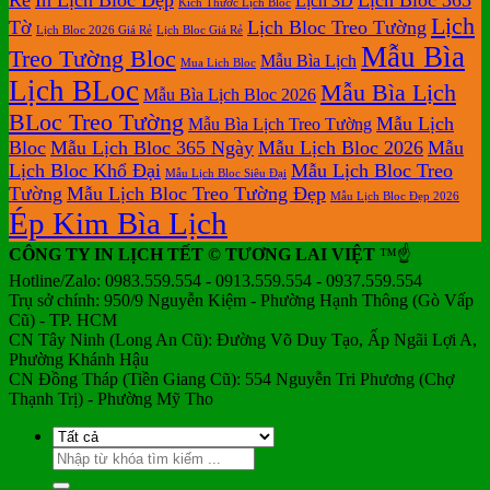
Lịch 3D
Bàn
Kích Thước Lịch Bloc
Lịch
Tờ
Lịch Bloc Treo Tường
Lịch Bloc 2026 Giá Rẻ
Lịch Bloc Giá Rẻ
Mẫu Bìa
Treo Tường Bloc
Mẫu Bìa Lịch
Mua Lich Bloc
Lịch BLoc
Mẫu Bìa Lịch
Mẫu Bìa Lịch Bloc 2026
BLoc Treo Tường
Mẫu Lịch
Mẫu Bìa Lịch Treo Tường
Bloc
Mẫu Lịch Bloc 365 Ngày
Mẫu Lịch Bloc 2026
Mẫu
Lịch Bloc Khổ Đại
Mẫu Lịch Bloc Treo
Mẫu Lịch Bloc Siêu Đại
Tường
Mẫu Lịch Bloc Treo Tường Đẹp
Mẫu Lịch Bloc Đẹp 2026
Ép Kim Bìa Lịch
CÔNG TY IN LỊCH TẾT © TƯƠNG LAI VIỆT
™☝️
Hotline/Zalo: 0983.559.554 - 0913.559.554 - 0937.559.554
Trụ sở chính: 950/9 Nguyễn Kiệm - Phường Hạnh Thông (Gò Vấp
Cũ) - TP. HCM
CN Tây Ninh (Long An Cũ): Đường Võ Duy Tạo, Ấp Ngãi Lợi A,
Phường Khánh Hậu
CN Đồng Tháp (Tiền Giang Cũ): 554 Nguyễn Tri Phương (Chợ
Thạnh Trị) - Phường Mỹ Tho
Tìm
kiếm: