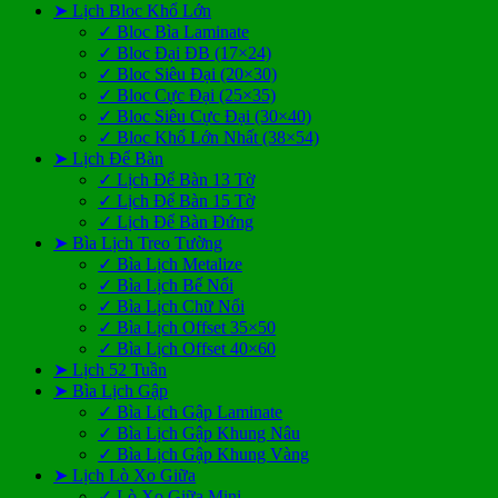
➤ Lịch Bloc Khổ Lớn
✓ Bloc Bìa Laminate
✓ Bloc Đại ĐB (17×24)
✓ Bloc Siêu Đại (20×30)
✓ Bloc Cực Đại (25×35)
✓ Bloc Siêu Cực Đại (30×40)
✓ Bloc Khổ Lớn Nhất (38×54)
➤ Lịch Để Bàn
✓ Lịch Để Bàn 13 Tờ
✓ Lịch Để Bàn 15 Tờ
✓ Lịch Để Bàn Đứng
➤ Bìa Lịch Treo Tường
✓ Bìa Lịch Metalize
✓ Bìa Lịch Bế Nổi
✓ Bìa Lịch Chữ Nổi
✓ Bìa Lịch Offset 35×50
✓ Bìa Lịch Offset 40×60
➤ Lịch 52 Tuần
➤ Bìa Lịch Gập
✓ Bìa Lịch Gập Laminate
✓ Bìa Lịch Gập Khung Nâu
✓ Bìa Lịch Gập Khung Vàng
➤ Lịch Lò Xo Giữa
✓ Lò Xo Giữa Mini