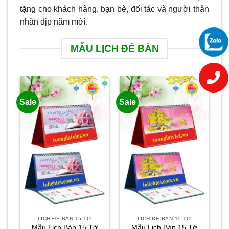
tặng cho khách hàng, bạn bè, đối tác và người thân
nhân dịp năm mới.
MẪU LỊCH ĐỂ BÀN
Sale
Sale
Sa
LỊCH ĐỂ BÀN 15 TỜ
LỊCH ĐỂ BÀN 15 TỜ
Mẫu Lịch Bàn 15 Tờ
Mẫu Lịch Bàn 15 Tờ