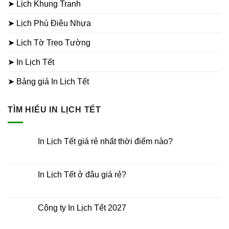
➤ Lịch Khung Tranh
➤ Lịch Phù Điêu Nhựa
➤ Lịch Tờ Treo Tường
➤ In Lịch Tết
➤ Bảng giá In Lịch Tết
TÌM HIỂU IN LỊCH TẾT
In Lịch Tết giá rẻ nhất thời điểm nào?
Không
có
bình
luận
In Lịch Tết ở đâu giá rẻ?
ở
In
Không
Lịch
có
Tết
bình
giá
luận
Công ty In Lịch Tết 2027
rẻ
ở
nhất
In
Không
thời
Lịch
có