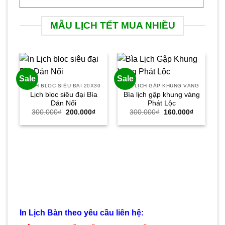
MẪU LỊCH TẾT MUA NHIỀU
Sale
Sale
Sa
LỊCH BLOC SIÊU ĐẠI 20X30
BÌA LỊCH GẬP KHUNG VÀNG
Lịch bloc siêu đại Bìa
Bìa lịch gập khung vàng
Dán Nổi
Phát Lộc
Giá
Giá
Giá
Giá
300.000
₫
200.000
₫
300.000
₫
160.000
₫
gốc
hiện
gốc
hiện
là:
tại
là:
tại
300.000₫.
là:
300.000₫.
là:
200.000₫.
160.000₫.
B
In Lịch Bàn theo yêu cầu liên hệ: