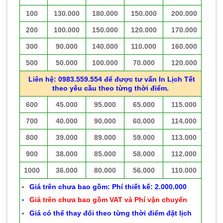
100
130.000
180.000
150.000
200.000
200
100.000
150.000
120.000
170.000
300
90.000
140.000
110.000
160.000
500
50.000
100.000
70.000
120.000
Liên hệ: 0983.559.554 để được tư vấn In Lịch Tết
theo yêu cầu theo từng thời điểm.
600
45.000
95.000
65.000
115.000
700
40.000
90.000
60.000
114.000
800
39.000
89.000
59.000
113.000
900
38.000
85.000
58.000
112.000
1000
36.000
80.000
56.000
110.000
Giá trên chưa bao gồm: Phí thiết kế: 2.000.000
Giá trên chưa bao gồm VAT và Phí vận chuyển
Giá có thể thay đổi theo từng thời điểm đặt lịch