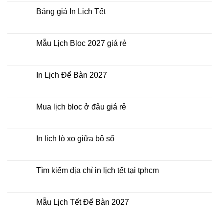
điểm
Tết
bình
nào?
ở
luận
Bảng giá In Lịch Tết
đâu
ở
giá
Công
Không
rẻ?
ty
có
In
bình
Lịch
luận
Mẫu Lịch Bloc 2027 giá rẻ
Tết
ở
2027
Bảng
Không
giá
có
In
bình
Lịch
luận
In Lịch Để Bàn 2027
Tết
ở
Mẫu
Không
Lịch
có
Bloc
bình
2027
luận
Mua lịch bloc ở đâu giá rẻ
giá
ở
rẻ
In
Không
Lịch
có
Để
bình
Bàn
luận
In lịch lò xo giữa bộ số
2027
ở
Mua
Không
lịch
có
bloc
bình
ở
luận
Tìm kiếm địa chỉ in lịch tết tại tphcm
đâu
ở
giá
In
Không
rẻ
lịch
có
lò
bình
xo
luận
Mẫu Lịch Tết Để Bàn 2027
giữa
ở
bộ
Tìm
Không
số
kiếm
có