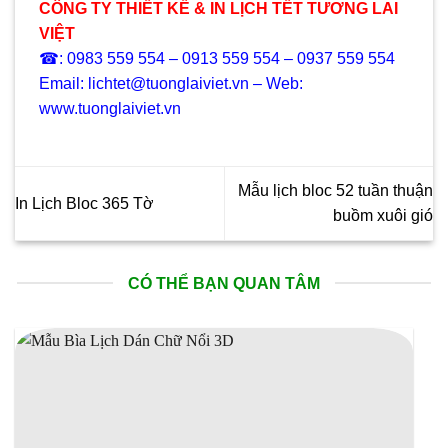
CÔNG TY THIẾT KẾ & IN LỊCH TẾT TƯƠNG LAI
VIỆT
☎: 0983 559 554 – 0913 559 554 – 0937 559 554
Email: lichtet@tuonglaiviet.vn – Web:
www.tuonglaiviet.vn
Mẫu lịch bloc 52 tuần thuận
In Lịch Bloc 365 Tờ
buồm xuôi gió
CÓ THỂ BẠN QUAN TÂM