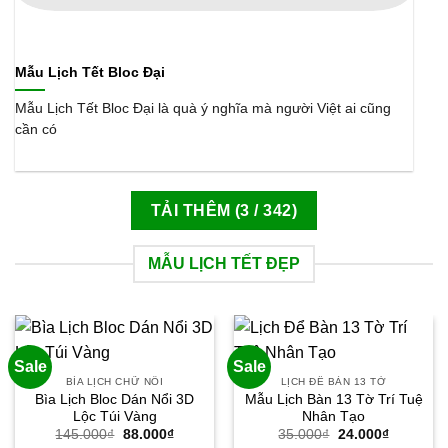
Mẫu Lịch Tết Bloc Đại
Mẫu Lịch Tết Bloc Đại là quà ý nghĩa mà người Việt ai cũng
cần có
TẢI THÊM
(
3
/ 342)
MẪU LỊCH TẾT ĐẸP
Sale
Sale
BÌA LỊCH CHỮ NỔI
LỊCH ĐỂ BÀN 13 TỜ
Bìa Lịch Bloc Dán Nổi 3D
Mẫu Lịch Bàn 13 Tờ Trí Tuệ
Lộc Túi Vàng
Nhân Tạo
Giá
Giá
Giá
Giá
145.000
₫
88.000
₫
35.000
₫
24.000
₫
gốc
hiện
gốc
hiện