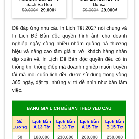
Sách Và Hoa
Bonsai
Giá
Giá
Giá
Giá
59.000
₫
29.000
₫
59.000
₫
29.000
₫
gốc
hiện
gốc
hiện
là:
tại
là:
tại
59.000₫.
là:
59.000₫.
là:
29.000₫.
29.000₫.
Để đáp ứng nhu cầu In Lịch Tết 2027 nói chung và
In Lịch Để Bàn độc quyền hình ảnh cho doanh
nghiệp ngày càng nhiều nhằm quảng bá thương
hiệu và nâng cao tầm giá trị với khách hàng nhân
dịp xuân về. In Lịch Để Bàn độc quyền đều có in
thông tin, thông điệp mà doanh nghiệp muốn truyền
tải mà mỗi cuốn lịch đều được sử dụng trong vòng
365 ngày, đặt tại những vị trí dễ nhìn như bàn làm
việc.
BẢNG GIÁ LỊCH ĐỂ BÀN THEO YÊU CẦU
Số
Lịch Bàn
Lịch Bàn
Lịch Bàn
Lịch Bàn
Lượng
A 13 Tờ
B 13 Tờ
A 15 Tờ
B 15 Tờ
50
180.000
230.000
200.000
250.000