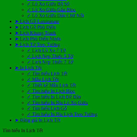
✓ Lò Xo Giữa Bộ Số
✓ Lò Xo Giữa Gắn Bloc
✓ Lò Xo Giữa Dán Chữ Nổi
➤ Lịch Gỗ Lamininate
➤ Lịch Gỗ Phù Điêu
➤ Lịch Khung Tranh
➤ Lịch Phù Điêu Nhựa
➤ Lịch Tờ Treo Tường
✓ Lịch Lò Xo 7 Tờ
✓ Lịch Nẹp Thiếc 5 Tờ
✓ Lịch Nẹp Thiếc 7 Tờ
➤ In Lịch Tết
✓ Tìm hiểu Lịch Tết
✓ Mẫu Lịch Tết
✓ Thiết kế Mẫu Lịch Tết
✓ Tìm hiểu In Lịch Bloc
✓ Tìm hiểu In Lịch Để Bàn
✓ Tìm hiểu In Bìa Lò Xo Giữa
✓ Tìm hiểu Lịch Gỗ
✓ Tìm hiểu In Bìa Lịch Treo Tường
➤ Bảng giá In Lịch Tết
Tìm hiểu In Lịch Tết