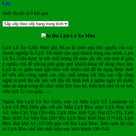
Lọc
Đã
Hiển thị tất cả 9 kết quả
sắp
xếp
theo
xếp
hạng
trung
Lịch Lò Xo Giữa Mini gắn BLoc là món quà độc quyền của các
bình
doanh nghiệp In Lịch Tết dành cho quý khách hàng của mình, Lịch
Lò Xo Giữa được in với chất lượng tốt màu sắc sắc xảo tinh tế giàu
ý nghĩa, chủ đề phong phú giúp quý khách hàng dễ dàng chọn lựa.
Lịch lò xo giữa mini gắn bloc với nhiều chủ đề đa dạng được thiết
kế trên nền công nghệ cao cấp, chất lượng vật liệu cao cấp công
nghệ in tươi tắn sắc nét, với đầy đù hình ảnh ý nghĩa ngày tết nhiều
mẫu đa dạng trong đó như: mẫu lịch kim kê, mẫu lịch nhà và xe hơi,
mẫu lịch 12 con giáp,…..
Ngoài Bìa Lịch Lò Xo Giữa, còn có Mẫu Lịch Gỗ Laminate và
Lịch Gỗ Phù Điêu gắn với các Mẫu Lịch Bloc như: Lịch Bloc khổ
A3 Siêu Cực Đại (30×40), Lịch Bloc khổ Cực Đại (25×35), Lịch
Bloc Khổ A4 Siêu Đại (20×30), Lịch Bloc Khổ Đại (17×24), Lịch
Bloc Đại khổ A5 (15×20) gắn với Bìa Lịch Bloc. Bên cạnh đó còn
có Lịch Bloc khổ lớn nhất hiện nay kích thước (38×54).