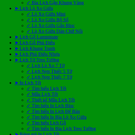
✓ Bìa Lịch Gập Khung Vàng
➤ Lịch Lò Xo Giữa
✓ Lò Xo Giữa Mini
✓ Lò Xo Giữa Bộ Số
✓ Lò Xo Giữa Gắn Bloc
✓ Lò Xo Giữa Dán Chữ Nổi
➤ Lịch Gỗ Lamininate
➤ Lịch Gỗ Phù Điêu
➤ Lịch Khung Tranh
➤ Lịch Phù Điêu Nhựa
➤ Lịch Tờ Treo Tường
✓ Lịch Lò Xo 7 Tờ
✓ Lịch Nẹp Thiếc 5 Tờ
✓ Lịch Nẹp Thiếc 7 Tờ
➤ In Lịch Tết
✓ Tìm hiểu Lịch Tết
✓ Mẫu Lịch Tết
✓ Thiết kế Mẫu Lịch Tết
✓ Tìm hiểu In Lịch Bloc
✓ Tìm hiểu In Lịch Để Bàn
✓ Tìm hiểu In Bìa Lò Xo Giữa
✓ Tìm hiểu Lịch Gỗ
✓ Tìm hiểu In Bìa Lịch Treo Tường
➤ Bảng giá In Lịch Tết