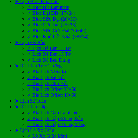
➤ Lịch Bloc Khổ Lớn
✓ Bloc Bìa Laminate
✓ Bloc Đại ĐB (17×24)
✓ Bloc Siêu Đại (20×30)
✓ Bloc Cực Đại (25×35)
✓ Bloc Siêu Cực Đại (30×40)
✓ Bloc Khổ Lớn Nhất (38×54)
➤ Lịch Để Bàn
✓ Lịch Để Bàn 13 Tờ
✓ Lịch Để Bàn 15 Tờ
✓ Lịch Để Bàn Đứng
➤ Bìa Lịch Treo Tường
✓ Bìa Lịch Metalize
✓ Bìa Lịch Bế Nổi
✓ Bìa Lịch Chữ Nổi
✓ Bìa Lịch Offset 35×50
✓ Bìa Lịch Offset 40×60
➤ Lịch 52 Tuần
➤ Bìa Lịch Gập
✓ Bìa Lịch Gập Laminate
✓ Bìa Lịch Gập Khung Nâu
✓ Bìa Lịch Gập Khung Vàng
➤ Lịch Lò Xo Giữa
✓ Lò Xo Giữa Mini