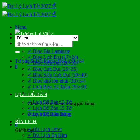
Bỏ
qua
nội
dung
Menu
>
Tìm
LỊCH BLOC
kiếm:
✓ Bloc Bìa Laminate
✓ Bloc Lịch Đại (17×24)
Tư vấn & Đặt hàng: 0983 559 554
✓ Bloc Siêu Đại (20×30)
0
✓ Bloc Cực Đại (25×35)
✓ Bloc Siêu Cực Đại (30×40)
✓ Bloc khổ lớn nhất (38×54)
✓ Lịch Bloc 52 Tuần (30×40)
LỊCH ĐỂ BÀN
✓ Lịch Để Bàn 13 Tờ
Chưa có sản phẩm trong giỏ hàng.
✓ Lịch Để Bàn 15 Tờ
Quay trở lại cửa hàng
✓ Lịch Để Bàn Đứng
BÌA LỊCH
0
✓ Bìa Lịch Offet
Giỏ hàng
✓ Bìa Lịch Ép Kim