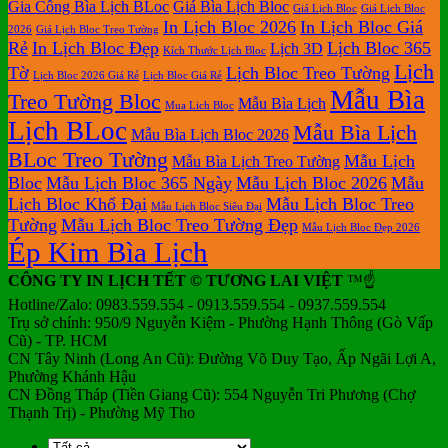
Gia Công Bìa Lịch BLoc
Giá Bìa Lịch Bloc
Giá Lịch Bloc
Giá Lịch Bloc
Lịch
In Lịch Bloc 2026
In Lịch Bloc Giá
Để
2026
Giá Lịch Bloc Treo Tường
Rẻ
In Lịch Bloc Đẹp
Lịch Bloc 365
Lịch 3D
Bàn
Kích Thước Lịch Bloc
Lịch
Tờ
Lịch Bloc Treo Tường
Lịch Bloc 2026 Giá Rẻ
Lịch Bloc Giá Rẻ
Mẫu Bìa
Treo Tường Bloc
Mẫu Bìa Lịch
Mua Lich Bloc
Lịch BLoc
Mẫu Bìa Lịch
Mẫu Bìa Lịch Bloc 2026
BLoc Treo Tường
Mẫu Lịch
Mẫu Bìa Lịch Treo Tường
Bloc
Mẫu Lịch Bloc 365 Ngày
Mẫu Lịch Bloc 2026
Mẫu
Lịch Bloc Khổ Đại
Mẫu Lịch Bloc Treo
Mẫu Lịch Bloc Siêu Đại
Tường
Mẫu Lịch Bloc Treo Tường Đẹp
Mẫu Lịch Bloc Đẹp 2026
Ép Kim Bìa Lịch
CÔNG TY IN LỊCH TẾT © TƯƠNG LAI VIỆT
™☝️
Hotline/Zalo: 0983.559.554 - 0913.559.554 - 0937.559.554
Trụ sở chính: 950/9 Nguyễn Kiệm - Phường Hạnh Thông (Gò Vấp
Cũ) - TP. HCM
CN Tây Ninh (Long An Cũ): Đường Võ Duy Tạo, Ấp Ngãi Lợi A,
Phường Khánh Hậu
CN Đồng Tháp (Tiền Giang Cũ): 554 Nguyễn Tri Phương (Chợ
Thạnh Trị) - Phường Mỹ Tho