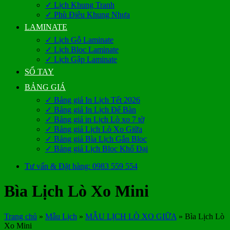
✓ Lịch Khung Tranh
✓ Phù Điêu Khung Nhựa
LAMINATE
✓ Lịch Gỗ Laminate
✓ Lịch Bloc Laminate
✓ Lịch Gập Laminate
SỔ TAY
BẢNG GIÁ
✓ Bảng giá In Lịch Tết 2026
✓ Bảng giá In Lịch Để Bàn
✓ Bảng giá in Lịch Lò xo 7 tờ
✓ Bảng giá Lịch Lò Xo Giữa
✓ Bảng giá Bìa Lịch Gắn Bloc
✓ Bảng giá Lịch Bloc Khổ Đại
Tư vấn & Đặt hàng: 0983 559 554
Bìa Lịch Lò Xo Mini
Trang chủ
»
Mẫu Lịch
»
MẪU LỊCH LÒ XO GIỮA
»
Bìa Lịch Lò
Xo Mini