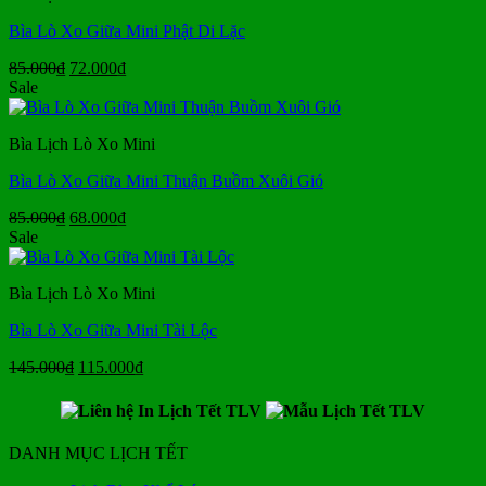
Bìa Lò Xo Giữa Mini Phật Di Lặc
Giá
Giá
85.000
₫
72.000
₫
gốc
hiện
Sale
là:
tại
85.000₫.
là:
Bìa Lịch Lò Xo Mini
72.000₫.
Bìa Lò Xo Giữa Mini Thuận Buồm Xuôi Gió
Giá
Giá
85.000
₫
68.000
₫
gốc
hiện
Sale
là:
tại
85.000₫.
là:
Bìa Lịch Lò Xo Mini
68.000₫.
Bìa Lò Xo Giữa Mini Tài Lộc
Giá
Giá
145.000
₫
115.000
₫
gốc
hiện
là:
tại
145.000₫.
là:
115.000₫.
DANH MỤC LỊCH TẾT