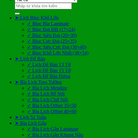
Tìm
kiếm:
➤ Lịch Bloc Khổ Lớn
✓ Bloc Bìa Laminate
✓ Bloc Đại ĐB (17×24)
✓ Bloc Siêu Đại (20×30)
✓ Bloc Cực Đại (25×35)
✓ Bloc Siêu Cực Đại (30×40)
✓ Bloc Khổ Lớn Nhất (38×54)
➤ Lịch Để Bàn
✓ Lịch Để Bàn 13 Tờ
✓ Lịch Để Bàn 15 Tờ
✓ Lịch Để Bàn Đứng
➤ Bìa Lịch Treo Tường
✓ Bìa Lịch Metalize
✓ Bìa Lịch Bế Nổi
✓ Bìa Lịch Chữ Nổi
✓ Bìa Lịch Offset 35×50
✓ Bìa Lịch Offset 40×60
➤ Lịch 52 Tuần
➤ Bìa Lịch Gập
✓ Bìa Lịch Gập Laminate
✓ Bìa Lịch Gập Khung Nâu