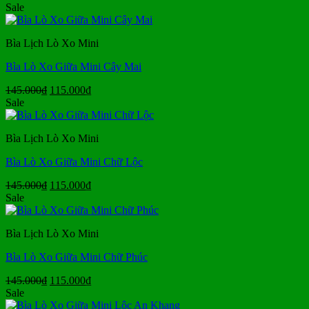
Sale
Bìa Lịch Lò Xo Mini
Bìa Lò Xo Giữa Mini Cây Mai
Giá
Giá
145.000
₫
115.000
₫
gốc
hiện
Sale
là:
tại
145.000₫.
là:
Bìa Lịch Lò Xo Mini
115.000₫.
Bìa Lò Xo Giữa Mini Chữ Lộc
Giá
Giá
145.000
₫
115.000
₫
gốc
hiện
Sale
là:
tại
145.000₫.
là:
Bìa Lịch Lò Xo Mini
115.000₫.
Bìa Lò Xo Giữa Mini Chữ Phúc
Giá
Giá
145.000
₫
115.000
₫
gốc
hiện
Sale
là:
tại