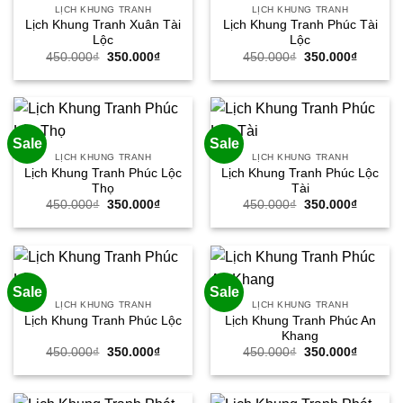
LỊCH KHUNG TRANH
LỊCH KHUNG TRANH
Lịch Khung Tranh Xuân Tài
Lịch Khung Tranh Phúc Tài
Lộc
Lộc
Giá
Giá
Giá
Giá
450.000
₫
350.000
₫
450.000
₫
350.000
₫
gốc
hiện
gốc
hiện
là:
tại
là:
tại
450.000₫.
là:
450.000₫.
là:
350.000₫.
350.000
Sale
Sale
LỊCH KHUNG TRANH
LỊCH KHUNG TRANH
Lịch Khung Tranh Phúc Lộc
Lịch Khung Tranh Phúc Lộc
Thọ
Tài
Giá
Giá
Giá
Giá
450.000
₫
350.000
₫
450.000
₫
350.000
₫
gốc
hiện
gốc
hiện
là:
tại
là:
tại
450.000₫.
là:
450.000₫.
là:
350.000₫.
350.000
Sale
Sale
LỊCH KHUNG TRANH
LỊCH KHUNG TRANH
Lịch Khung Tranh Phúc An
Lịch Khung Tranh Phúc Lộc
Khang
Giá
Giá
Giá
Giá
450.000
₫
350.000
₫
450.000
₫
350.000
₫
gốc
hiện
gốc
hiện
là:
tại
là:
tại
450.000₫.
là:
450.000₫.
là:
350.000₫.
350.000