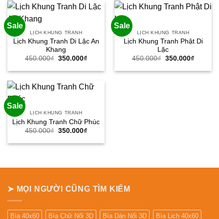
350.000₫.
350.000
Sale
Sale
LỊCH KHUNG TRANH
LỊCH KHUNG TRANH
Lịch Khung Tranh Di Lặc An
Lịch Khung Tranh Phật Di
Khang
Lặc
Giá
Giá
Giá
Giá
450.000
₫
350.000
₫
450.000
₫
350.000
₫
gốc
hiện
gốc
hiện
là:
tại
là:
tại
450.000₫.
là:
450.000₫.
là:
350.000₫.
350.000
Sale
LỊCH KHUNG TRANH
Lịch Khung Tranh Chữ Phúc
Giá
Giá
450.000
₫
350.000
₫
gốc
hiện
là:
tại
450.000₫.
là:
350.000₫.
➤ MỌI NGƯỜI CŨNG TÌM KIẾM
Bìa 40x60
Bìa Chữ Nổi 3D
Bìa Dán Nổi 3D
Bìa Lịch 40x60