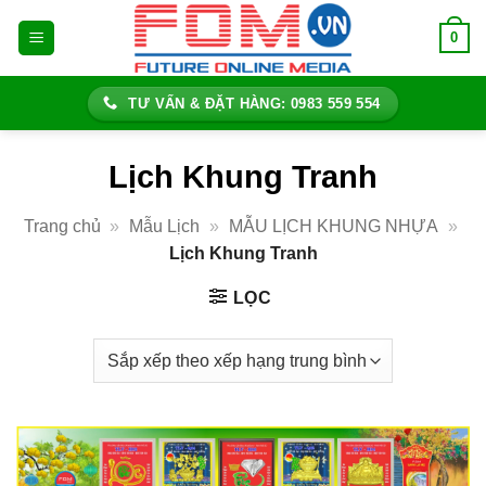
Bỏ
0
qua
nội
dung
TƯ VẤN & ĐẶT HÀNG: 0983 559 554
Lịch Khung Tranh
Trang chủ
»
Mẫu Lịch
»
MẪU LỊCH KHUNG NHỰA
»
Lịch Khung Tranh
LỌC