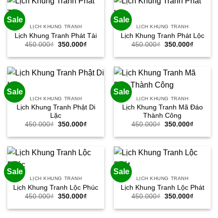
Sale
Sale
LỊCH KHUNG TRANH
LỊCH KHUNG TRANH
Lịch Khung Tranh Phát Tài
Lịch Khung Tranh Phát Lộc
Giá
Giá
Giá
Giá
450.000
₫
350.000
₫
450.000
₫
350.000
₫
gốc
hiện
gốc
hiện
là:
tại
là:
tại
450.000₫.
là:
450.000₫.
là:
350.000₫.
350.000
Sale
Sale
LỊCH KHUNG TRANH
LỊCH KHUNG TRANH
Lịch Khung Tranh Phật Di
Lịch Khung Tranh Mã Đáo
Lặc
Thành Công
Giá
Giá
Giá
Giá
450.000
₫
350.000
₫
450.000
₫
350.000
₫
gốc
hiện
gốc
hiện
là:
tại
là:
tại
450.000₫.
là:
450.000₫.
là:
350.000₫.
350.000
Sale
Sale
LỊCH KHUNG TRANH
LỊCH KHUNG TRANH
Lịch Khung Tranh Lộc Phúc
Lịch Khung Tranh Lộc Phát
Giá
Giá
Giá
Giá
450.000
₫
350.000
₫
450.000
₫
350.000
₫
gốc
hiện
gốc
hiện
là:
tại
là:
tại
450.000₫.
là:
450.000₫.
là: