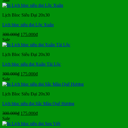
Sale
Lịch Bloc Siêu Đại 20x30
Lịch bloc siêu đại Lộc Xuân
Giá
Giá
300.000
₫
175.000
₫
gốc
hiện
Sale
là:
tại
300.000₫.
là:
Lịch Bloc Siêu Đại 20x30
175.000₫.
Lịch bloc siêu đại Xuân Tài Lộc
Giá
Giá
300.000
₫
175.000
₫
gốc
hiện
Sale
là:
tại
300.000₫.
là:
Lịch Bloc Siêu Đại 20x30
175.000₫.
Lịch bloc siêu đại Sắc Màu Quê Hương
Giá
Giá
300.000
₫
175.000
₫
gốc
hiện
Sale
là:
tại