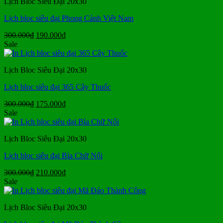
Lịch Bloc Siêu Đại 20x30
Lịch bloc siêu đại Phong Cảnh Việt Nam
Giá
Giá
300.000
₫
190.000
₫
gốc
hiện
Sale
là:
tại
300.000₫.
là:
Lịch Bloc Siêu Đại 20x30
190.000₫.
Lịch bloc siêu đại 365 Cây Thuốc
Giá
Giá
300.000
₫
175.000
₫
gốc
hiện
Sale
là:
tại
300.000₫.
là:
Lịch Bloc Siêu Đại 20x30
175.000₫.
Lịch bloc siêu đại Bìa Chữ Nổi
Giá
Giá
300.000
₫
210.000
₫
gốc
hiện
Sale
là:
tại
300.000₫.
là:
Lịch Bloc Siêu Đại 20x30
210.000₫.