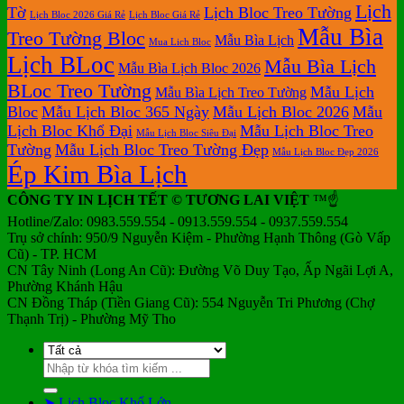
Lịch
Tờ
Lịch Bloc Treo Tường
Lịch Bloc 2026 Giá Rẻ
Lịch Bloc Giá Rẻ
Mẫu Bìa
Treo Tường Bloc
Mẫu Bìa Lịch
Mua Lich Bloc
Lịch BLoc
Mẫu Bìa Lịch
Mẫu Bìa Lịch Bloc 2026
BLoc Treo Tường
Mẫu Lịch
Mẫu Bìa Lịch Treo Tường
Bloc
Mẫu Lịch Bloc 365 Ngày
Mẫu Lịch Bloc 2026
Mẫu
Lịch Bloc Khổ Đại
Mẫu Lịch Bloc Treo
Mẫu Lịch Bloc Siêu Đại
Tường
Mẫu Lịch Bloc Treo Tường Đẹp
Mẫu Lịch Bloc Đẹp 2026
Ép Kim Bìa Lịch
CÔNG TY IN LỊCH TẾT © TƯƠNG LAI VIỆT
™☝️
Hotline/Zalo: 0983.559.554 - 0913.559.554 - 0937.559.554
Trụ sở chính: 950/9 Nguyễn Kiệm - Phường Hạnh Thông (Gò Vấp
Cũ) - TP. HCM
CN Tây Ninh (Long An Cũ): Đường Võ Duy Tạo, Ấp Ngãi Lợi A,
Phường Khánh Hậu
CN Đồng Tháp (Tiền Giang Cũ): 554 Nguyễn Tri Phương (Chợ
Thạnh Trị) - Phường Mỹ Tho
Tìm
kiếm:
➤ Lịch Bloc Khổ Lớn