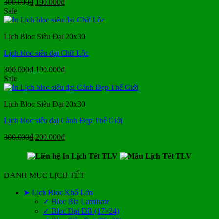
Giá
Giá
300.000
₫
190.000
₫
gốc
hiện
Sale
là:
tại
300.000₫.
là:
Lịch Bloc Siêu Đại 20x30
190.000₫.
Lịch bloc siêu đại Chữ Lộc
Giá
Giá
300.000
₫
190.000
₫
gốc
hiện
Sale
là:
tại
300.000₫.
là:
Lịch Bloc Siêu Đại 20x30
190.000₫.
Lịch bloc siêu đại Cảnh Đẹp Thế Giới
Giá
Giá
300.000
₫
200.000
₫
gốc
hiện
là:
tại
300.000₫.
là:
200.000₫.
DANH MỤC LỊCH TẾT
➤ Lịch Bloc Khổ Lớn
✓ Bloc Bìa Laminate
✓ Bloc Đại ĐB (17×24)