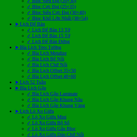
✓ Bloc Siêu Đại (20×30)
✓ Bloc Cực Đại (25×35)
✓ Bloc Siêu Cực Đại (30×40)
✓ Bloc Khổ Lớn Nhất (38×54)
➤ Lịch Để Bàn
✓ Lịch Để Bàn 13 Tờ
✓ Lịch Để Bàn 15 Tờ
✓ Lịch Để Bàn Đứng
➤ Bìa Lịch Treo Tường
✓ Bìa Lịch Metalize
✓ Bìa Lịch Bế Nổi
✓ Bìa Lịch Chữ Nổi
✓ Bìa Lịch Offset 35×50
✓ Bìa Lịch Offset 40×60
➤ Lịch 52 Tuần
➤ Bìa Lịch Gập
✓ Bìa Lịch Gập Laminate
✓ Bìa Lịch Gập Khung Nâu
✓ Bìa Lịch Gập Khung Vàng
➤ Lịch Lò Xo Giữa
✓ Lò Xo Giữa Mini
✓ Lò Xo Giữa Bộ Số
✓ Lò Xo Giữa Gắn Bloc
✓ Lò Xo Giữa Dán Chữ Nổi