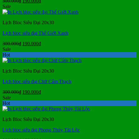
Giá
Giá
300.000
₫
190.000
₫
gốc
hiện
Sale
là:
tại
300.000₫.
là:
Lịch Bloc Siêu Đại 20x30
190.000₫.
Lịch bloc siêu đại Thế Giới Xanh
Giá
Giá
300.000
₫
190.000
₫
gốc
hiện
Sale
là:
tại
Hot
300.000₫.
là:
190.000₫.
Lịch Bloc Siêu Đại 20x30
Lịch bloc siêu đại Chữ Cẩm Thạch
Giá
Giá
300.000
₫
190.000
₫
gốc
hiện
Sale
là:
tại
Hot
300.000₫.
là:
190.000₫.
Lịch Bloc Siêu Đại 20x30
Lịch bloc siêu đại Phong Thủy Tài Lộc