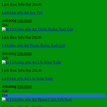
300.000₫.
là:
Lịch Bloc Siêu Đại 20x30
175.000₫.
Lịch bloc siêu đại Sen Việt
Giá
Giá
300.000
₫
190.000
₫
gốc
hiện
Sale
là:
tại
300.000₫.
là:
Lịch Bloc Siêu Đại 20x30
190.000₫.
Lịch bloc siêu đại Thuận Buồm Xuôi Gió
Giá
Giá
300.000
₫
190.000
₫
gốc
hiện
Sale
là:
tại
300.000₫.
là:
Lịch Bloc Siêu Đại 20x30
190.000₫.
Lịch bloc siêu đại Lộc Khai Xuân
Giá
Giá
300.000
₫
190.000
₫
gốc
hiện
Sale
là:
tại
Hot
300.000₫.
là:
190.000₫.