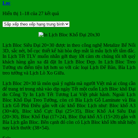
Lọc
Đã
Hiển thị 1–18 của 27 kết quả
sắp
xếp
theo
xếp
hạng
Lịch Bloc Siêu Đại 20×30 được in theo công nghệ Metalize Bế Nổi
trung
3D, sắc nét, bố cục thiết kế hài hòa đẹp mắt là mẫu lịch tết tâm đắc.
bình
In Lịch Tết TLV muốn nhắn gởi thay lời cảm ơn chúng tôi tới quý
khách hàng gần xa đã đặt In Lịch Bloc Đẹp. In Lịch Bloc Treo
Tường ưu điểm tiện lợi hơn so với các loại Lịch Để Bàn, Bìa Lịch
treo tường và Lịch Lò Xo Giữa.
Lịch Bloc 20×30 là món quà ý nghĩa mà người Việt mà ai cũng cần
để trang trí trong nhà vào dịp ngày Tết một cuốn Lịch Bloc khổ Đại
do Công Ty In Lịch Tết Tương Lai Việt phát hành. Ngoài Lịch
Bloc Khổ Đại Treo Tường, còn có Bìa Lịch Gỗ Laminate và Bìa
Lịch Gỗ Phù Điêu gắn với các khổ Bloc Lịch như: Bloc khổ A3
(30×40), Bloc khổ Cực Đại (25×35), Bloc Khổ A4 Siêu Đại
(20×30), Bloc Khổ Đại (17×24), Bloc Đại khổ A5 (15×20) gắn với
Bìa Lịch gắn Bloc. Bên cạnh đó còn có Lịch Bloc khổ lớn nhất hiện
nay kích thước (38×54).