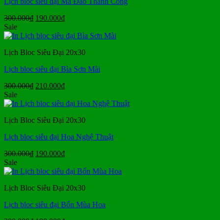
Lịch bloc siêu đại Mã Đáo Thành Công
Giá
Giá
300.000
₫
190.000
₫
gốc
hiện
Sale
là:
tại
300.000₫.
là:
Lịch Bloc Siêu Đại 20x30
190.000₫.
Lịch bloc siêu đại Bìa Sơn Mài
Giá
Giá
300.000
₫
210.000
₫
gốc
hiện
Sale
là:
tại
300.000₫.
là:
Lịch Bloc Siêu Đại 20x30
210.000₫.
Lịch bloc siêu đại Hoa Nghệ Thuật
Giá
Giá
300.000
₫
190.000
₫
gốc
hiện
Sale
là:
tại
300.000₫.
là:
Lịch Bloc Siêu Đại 20x30
190.000₫.
Lịch bloc siêu đại Bốn Mùa Hoa