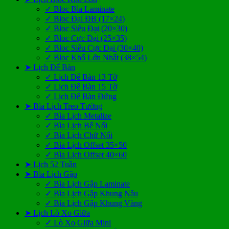
✓ Bloc Bìa Laminate
✓ Bloc Đại ĐB (17×24)
✓ Bloc Siêu Đại (20×30)
✓ Bloc Cực Đại (25×35)
✓ Bloc Siêu Cực Đại (30×40)
✓ Bloc Khổ Lớn Nhất (38×54)
➤ Lịch Để Bàn
✓ Lịch Để Bàn 13 Tờ
✓ Lịch Để Bàn 15 Tờ
✓ Lịch Để Bàn Đứng
➤ Bìa Lịch Treo Tường
✓ Bìa Lịch Metalize
✓ Bìa Lịch Bế Nổi
✓ Bìa Lịch Chữ Nổi
✓ Bìa Lịch Offset 35×50
✓ Bìa Lịch Offset 40×60
➤ Lịch 52 Tuần
➤ Bìa Lịch Gập
✓ Bìa Lịch Gập Laminate
✓ Bìa Lịch Gập Khung Nâu
✓ Bìa Lịch Gập Khung Vàng
➤ Lịch Lò Xo Giữa
✓ Lò Xo Giữa Mini