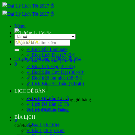
Bỏ
qua
nội
dung
Menu
>
Tìm
LỊCH BLOC
kiếm:
✓ Bloc Bìa Laminate
✓ Bloc Lịch Đại (17×24)
Tư vấn & Đặt hàng: 0983 559 554
✓ Bloc Siêu Đại (20×30)
0
✓ Bloc Cực Đại (25×35)
✓ Bloc Siêu Cực Đại (30×40)
✓ Bloc khổ lớn nhất (38×54)
✓ Lịch Bloc 52 Tuần (30×40)
LỊCH ĐỂ BÀN
✓ Lịch Để Bàn 13 Tờ
Chưa có sản phẩm trong giỏ hàng.
✓ Lịch Để Bàn 15 Tờ
Quay trở lại cửa hàng
✓ Lịch Để Bàn Đứng
BÌA LỊCH
0
✓ Bìa Lịch Offet
Giỏ hàng
✓ Bìa Lịch Ép Kim