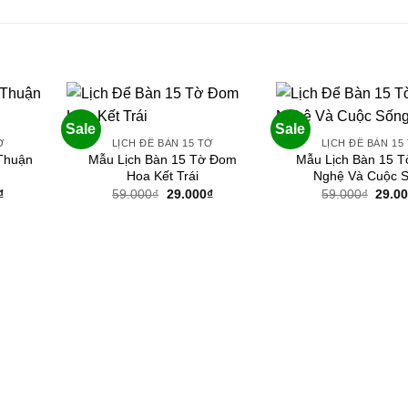
Sale
Sale
Ờ
LỊCH ĐỂ BÀN 15 TỜ
LỊCH ĐỂ BÀN 15
Thuận
Mẫu Lịch Bàn 15 Tờ Đom
Mẫu Lịch Bàn 15 
Hoa Kết Trái
Nghệ Và Cuộc 
Giá
Giá
Giá
Giá
₫
59.000
₫
29.000
₫
59.000
₫
29.0
hiện
gốc
hiện
gốc
tại
là:
tại
là:
.
là:
59.000₫.
là:
59.00
29.000₫.
29.000₫.