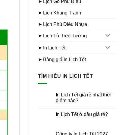
➤ Lịch Gỗ Phù Điêu
➤ Lịch Khung Tranh
➤ Lịch Phù Điêu Nhựa
➤ Lịch Tờ Treo Tường
➤ In Lịch Tết
➤ Bảng giá In Lịch Tết
TÌM HIỂU IN LỊCH TẾT
In Lịch Tết giá rẻ nhất thời
điểm nào?
Không
có
In Lịch Tết ở đâu giá rẻ?
bình
luận
Không
ở
có
In
bình
Lịch
luận
Công ty In Lịch Tết 2027
Tết