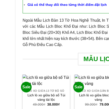
Giá có thể thay đổi theo từng thời điểm đặt lịch
Ngoài Mẫu Lịch Bàn 13 Tờ Hoa Nghệ Thuật, In T
với các Mẫu Lịch Bloc Khổ Đại như: Lịch Bloc S
Bloc Siêu Đại (20×30) Khổ A4, Lịch Bloc Khổ Đại 
khổ lớn nhất hiện nay kích thước (38×54). Bên cạ
Gỗ Phù Điêu Cao Cấp.
MẪU LỊ
Sale
Sale
LÒ XO GIỮA 13 TỜ BỘ SỐ
LÒ XO GIỮA GẮN 
Lịch lò xo giữa bộ số Túi
Lịch lò xo giữa blo
vàng tài lộc
vàng
Giá
Giá
Giá
49.000
₫
38.000
₫
99.000
₫
79.00
gốc
hiện
gốc