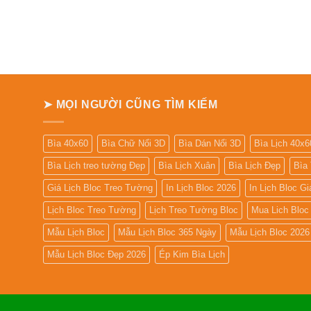
➤ MỌI NGƯỜI CŨNG TÌM KIẾM
Bìa 40x60
Bìa Chữ Nổi 3D
Bìa Dán Nổi 3D
Bìa Lịch 40x6
Bìa Lịch treo tường Đẹp
Bìa Lịch Xuân
Bìa Lịch Đẹp
Bìa
Giá Lịch Bloc Treo Tường
In Lịch Bloc 2026
In Lịch Bloc G
Lịch Bloc Treo Tường
Lịch Treo Tường Bloc
Mua Lich Bloc
Mẫu Lịch Bloc
Mẫu Lịch Bloc 365 Ngày
Mẫu Lịch Bloc 2026
Mẫu Lịch Bloc Đẹp 2026
Ép Kim Bìa Lịch