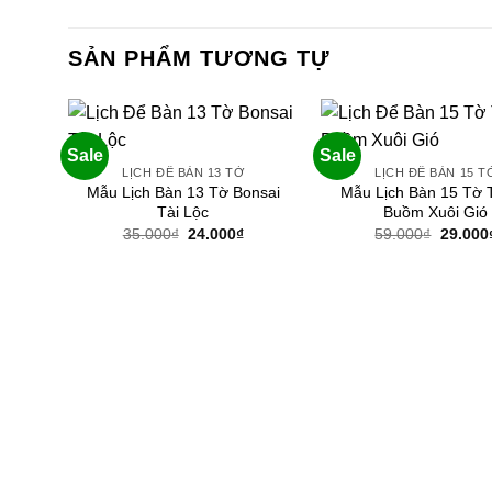
SẢN PHẨM TƯƠNG TỰ
Sale
Sale
LỊCH ĐỂ BÀN 13 TỜ
LỊCH ĐỂ BÀN 15 T
Mẫu Lịch Bàn 13 Tờ Bonsai
Mẫu Lịch Bàn 15 Tờ 
Tài Lộc
Buồm Xuôi Gió
Giá
Giá
Giá
35.000
₫
24.000
₫
59.000
₫
29.000
gốc
hiện
gốc
là:
tại
là:
35.000₫.
là:
59.000₫
24.000₫.