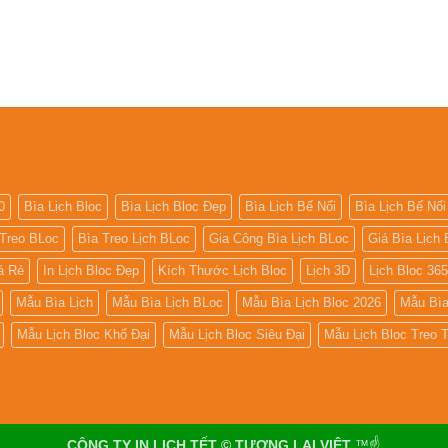
0
Bìa Lịch Bloc
Bìa Lịch Bloc Đẹp
Bìa Lịch Bế Nổi
Bìa Lịch Bế Nổi
 Treo BLoc
Bìa Treo Lịch BLoc
Gia Công Bìa Lịch BLoc
Giá Bìa Lịch 
iá Rẻ
In Lịch Bloc Đẹp
Kích Thước Lịch Bloc
Lịch 3D
Lịch Bloc 36
Mẫu Bìa Lịch
Mẫu Bìa Lịch BLoc
Mẫu Bìa Lịch Bloc 2026
Mẫu Bìa
Mẫu Lịch Bloc Khổ Đại
Mẫu Lịch Bloc Siêu Đại
Mẫu Lịch Bloc Treo
CÔNG TY IN LỊCH TẾT © TƯƠNG LAI VIỆT
™☝️