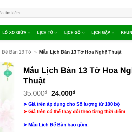
LÒ XO GIỮA
LỊCH TỜ
LỊCH GỖ
LỊCH GẬP
KHUN
h Để Bàn 13 Tờ
»
Mẫu Lịch Bàn 13 Tờ Hoa Nghệ Thuật
Mẫu Lịch Bàn 13 Tờ Hoa Ng
Thuật
Giá
Giá
35.000
24.000
₫
₫
gốc
hiện
➤ Giá trên áp dụng cho Số lượng từ 100 bộ
là:
tại
➤
Giá trên có thể thay đổi theo từng thời điểm
35.000₫.
là:
24.000₫.
➤ Mẫu Lịch Để Bàn bao gồm: