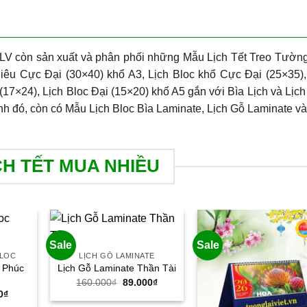
LV còn sản xuất và phân phối những Mẫu Lịch Tết Treo Tườn
iêu Cực Đại (30×40) khổ A3, Lịch Bloc khổ Cực Đại (25×35),
(17×24), Lịch Bloc Đại (15×20) khổ A5 gắn với Bìa Lịch và Lịch
nh đó, còn có Mẫu Lịch Bloc Bìa Laminate, Lịch Gỗ Laminate và
CH TẾT MUA NHIỀU
Sale
Sale
BLOC
LỊCH GỖ LAMINATE
c Phúc
Lịch Gỗ Laminate Thần Tài
Giá
Giá
160.000
₫
89.000
₫
gốc
hiện
Giá
0
₫
là:
tại
hiện