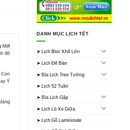
DANH MỤC LỊCH TẾT
g Mdf
➤ Lịch Bloc Khổ Lớn
nh đó
➤ Lịch Để Bàn
2 Con
➤ Bìa Lịch Treo Tường
Hay Ý
➤ Lịch 52 Tuần
➤ Bìa Lịch Gập
 dàng
➤ Lịch Lò Xo Giữa
➤ Lịch Gỗ Lamininate