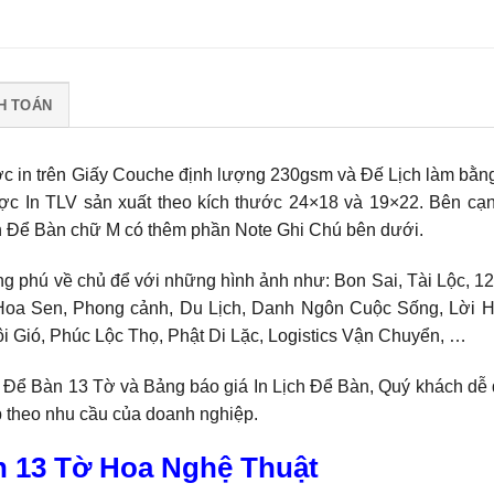
H TOÁN
 in trên Giấy Couche định lượng 230gsm và Đế Lịch làm bằn
ược In TLV sản xuất theo kích thước 24×18 và 19×22. Bên cạ
ch Để Bàn chữ M có thêm phần Note Ghi Chú bên dưới.
ng phú về chủ để với những hình ảnh như: Bon Sai, Tài Lộc, 1
Hoa Sen, Phong cảnh, Du Lịch, Danh Ngôn Cuộc Sống, Lời 
 Gió, Phúc Lộc Thọ, Phật Di Lặc, Logistics Vận Chuyển, …
h Để Bàn 13 Tờ và Bảng báo giá In Lịch Để Bàn, Quý khách dễ
ợp theo nhu cầu của doanh nghiệp.
n 13 Tờ Hoa Nghệ Thuật