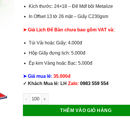
Kích thước: 24×18 – Đế Mdf bồi Metalize
In Offset 13 tờ 26 mặt – Giấy C230gsm
➤ Giá Lịch Để Bàn chưa bao gồm VAT và:
Túi Vải hoặc Giấy: 4.000đ
Hộp Giấy đựng lịch: 5.000đ
Ép kim Vàng hoặc Bạc: 5.000đ
➤ Giá mua lẻ:
35.000đ
✓ Khách Mua lẻ: LH
Zalo:
0983 559 554
Mẫu Lịch Bàn 13 Tờ Hoa Nghệ Thuật số lượng
THÊM VÀO GIỎ HÀNG