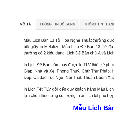
MÔ TẢ
THÔNG TIN BỔ SUNG
THÔNG TIN THAN
Mẫu Lịch Bàn 13 Tờ Hoa Nghệ Thuật thường được
bồi giấy in Metalize. Mẫu Lịch Để Bàn 13 Tờ đ
thường có 2 kiểu dáng: Lịch Để Bàn chữ A và Lị
In Lịch Để Bàn năm nay được In TLV thiết kế pho
Giáp, Nhà và Xe, Phong Thuỷ, Chữ Thư Pháp, 
Đẹp, Ca dao Tục Ngữ, Nội Thất, Thuận Buồm Xuôi
In Lịch Tết TLV gởi đến quý khách hàng Mẫu Lịc
lựa chọn theo từng số lượng in ấn lịch tết phù h
Mẫu Lịch Bà