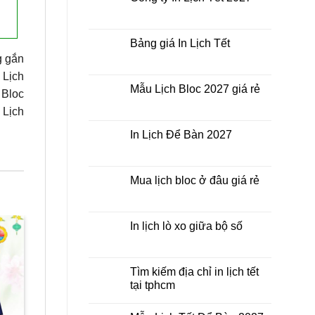
ở
giá
In
Không
rẻ
Lịch
có
nhất
Tết
bình
thời
ở
luận
Bảng giá In Lịch Tết
điểm
đâu
ở
nào?
giá
Công
g gắn
Không
rẻ?
ty
có
 Lịch
In
bình
Lịch
luận
Mẫu Lịch Bloc 2027 giá rẻ
 Bloc
Tết
ở
2027
Bảng
Không
 Lịch
giá
có
In
bình
Lịch
luận
In Lịch Để Bàn 2027
Tết
ở
Mẫu
Không
Lịch
có
Bloc
bình
2027
luận
Mua lịch bloc ở đâu giá rẻ
giá
ở
rẻ
In
Không
Lịch
có
Để
bình
Bàn
luận
In lịch lò xo giữa bộ số
2027
ở
Mua
Không
lịch
có
Sale
Sale
bloc
bình
ở
luận
Tìm kiếm địa chỉ in lịch tết
đâu
ở
tại tphcm
giá
In
rẻ
lịch
Không
lò
có
xo