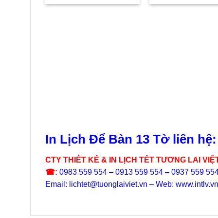
là:
tại
là:
49.000₫.
là:
99.00
38.000₫.
In Lịch Để Bàn 13 Tờ liên hệ:
CTY THIẾT KẾ & IN LỊCH TẾT TƯƠNG LAI VIỆ
☎:
0983 559 554 – 0913 559 554 – 0937 559 55
Email: lichtet@tuonglaiviet.vn – Web: www.intlv.v