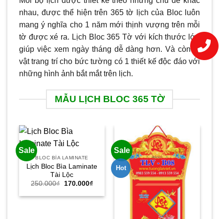
Mỗi bộ lịch được thiết kế theo những chủ đề khác
nhau, được thể hiện trên 365 tờ lịch của Bloc luôn
mang ý nghĩa cho 1 năm mới thịnh vượng trên mỗi
tờ được xé ra. Lịch Bloc 365 Tờ với kích thước lớn
giúp việc xem ngày tháng dễ dàng hơn. Và còn là
vật trang trí cho bức tường có 1 thiết kế độc đáo với
những hình ảnh bắt mắt trên lịch.
MẪU LỊCH BLOC 365 TỜ
Sale
Sale
Sa
BLOC BÌA LAMINATE
Lịch Bloc Bìa Laminate
Hot
Ho
Tài Lộc
Giá
Giá
250.000
₫
170.000
₫
gốc
hiện
là:
tại
250.000₫.
là:
170.000₫.