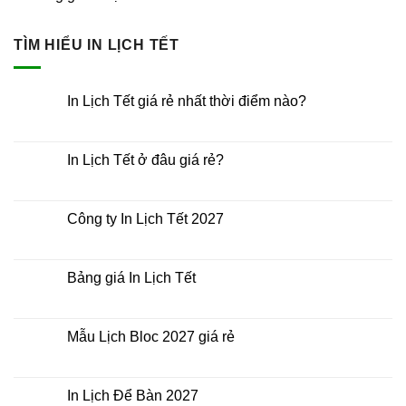
TÌM HIỂU IN LỊCH TẾT
In Lịch Tết giá rẻ nhất thời điểm nào?
Không
có
bình
luận
In Lịch Tết ở đâu giá rẻ?
ở
In
Không
Lịch
có
Tết
bình
giá
luận
Công ty In Lịch Tết 2027
rẻ
ở
nhất
In
Không
thời
Lịch
có
điểm
Tết
bình
nào?
ở
luận
Bảng giá In Lịch Tết
đâu
ở
giá
Công
Không
rẻ?
ty
có
In
bình
Lịch
luận
Mẫu Lịch Bloc 2027 giá rẻ
Tết
ở
2027
Bảng
Không
giá
có
In
bình
Lịch
luận
In Lịch Để Bàn 2027
Tết
ở