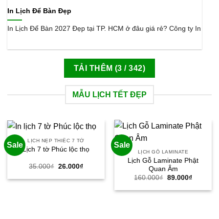
In Lịch Để Bàn Đẹp
In Lịch Để Bàn 2027 Đẹp tại TP. HCM ở đâu giá rẻ? Công ty In
TẢI THÊM
(
3
/ 342)
MẪU LỊCH TẾT ĐẸP
LỊCH NẸP THIẾC 7 TỜ
Sale
Sale
Lịch 7 tờ Phúc lộc thọ
LỊCH GỖ LAMINATE
Lịch Gỗ Laminate Phật
Giá
Giá
35.000
₫
26.000
₫
Quan Âm
gốc
hiện
Giá
Giá
160.000
₫
89.000
₫
là:
tại
gốc
hiện
35.000₫.
là:
là:
tại
26.000₫.
160.000₫.
là:
89.000₫.