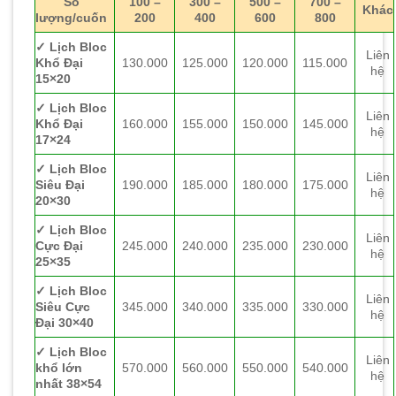
Số
100 –
300 –
500 –
700 –
Khác
lượng/cuốn
200
400
600
800
✓ Lịch Bloc
Liên
Khổ Đại
130.000
125.000
120.000
115.000
hệ
15×20
✓ Lịch Bloc
Liên
Khổ Đại
160.000
155.000
150.000
145.000
hệ
17×24
✓ Lịch Bloc
Liên
Siêu Đại
190.000
185.000
180.000
175.000
hệ
20×30
✓ Lịch Bloc
Liên
Cực Đại
245.000
240.000
235.000
230.000
hệ
25×35
✓ Lịch Bloc
Liên
Siêu Cực
345.000
340.000
335.000
330.000
hệ
Đại 30×40
✓ Lịch Bloc
Liên
khổ lớn
570.000
560.000
550.000
540.000
hệ
nhất 38×54