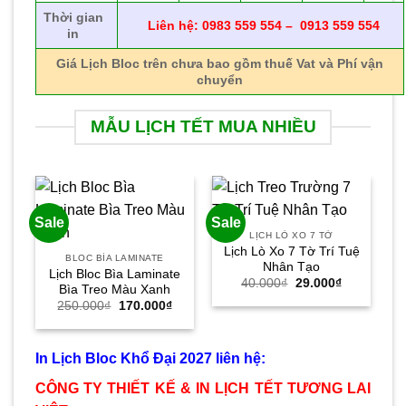
Thời gian
Liên hệ: 0983 559 554 – 0913 559 554
in
Giá Lịch Bloc trên chưa bao gồm thuế Vat và Phí vận
chuyển
MẪU LỊCH TẾT MUA NHIỀU
Sale
Sale
Sa
LỊCH LÒ XO 7 TỜ
Lịch Lò Xo 7 Tờ Trí Tuệ
L
BLOC BÌA LAMINATE
Nhân Tạo
Lịch Bloc Bìa Laminate
Giá
Giá
40.000
₫
29.000
₫
Bìa Treo Màu Xanh
gốc
hiện
Giá
Giá
250.000
₫
170.000
₫
là:
tại
gốc
hiện
40.000₫.
là:
là:
tại
29.000₫.
250.000₫.
là:
170.000₫.
In Lịch Bloc Khổ Đại 2027 liên hệ:
CÔNG TY THIẾT KẾ & IN LỊCH TẾT TƯƠNG LAI