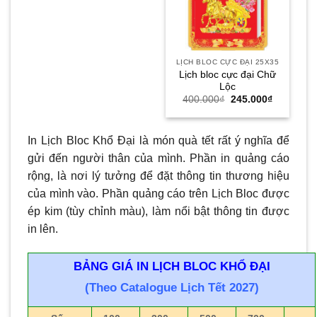
LỊCH BLOC CỰC ĐẠI 25X35
Lịch bloc cực đại Chữ
Lộc
Giá
Giá
400.000
₫
245.000
₫
gốc
hiện
là:
tại
400.000₫.
là:
245.000₫.
In Lịch Bloc Khổ Đại là món quà tết rất ý nghĩa để
gửi đến người thân của mình. Phần in quảng cáo
rộng, là nơi lý tưởng để đặt thông tin thương hiệu
của mình vào. Phần quảng cáo trên Lịch Bloc được
ép kim (tùy chỉnh màu), làm nổi bật thông tin được
in lên.
BẢNG GIÁ IN LỊCH BLOC KHỔ ĐẠI
(Theo Catalogue Lịch Tết 2027)