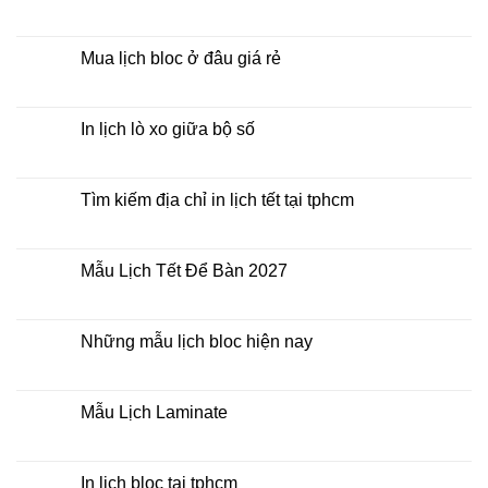
Mẫu
Không
Lịch
có
Bloc
bình
2027
luận
Mua lịch bloc ở đâu giá rẻ
giá
ở
rẻ
In
Không
Lịch
có
Để
bình
Bàn
luận
In lịch lò xo giữa bộ số
2027
ở
Mua
Không
lịch
có
bloc
bình
ở
luận
Tìm kiếm địa chỉ in lịch tết tại tphcm
đâu
ở
giá
In
Không
rẻ
lịch
có
lò
bình
xo
luận
Mẫu Lịch Tết Để Bàn 2027
giữa
ở
bộ
Tìm
Không
số
kiếm
có
địa
bình
chỉ
luận
Những mẫu lịch bloc hiện nay
in
ở
lịch
Mẫu
Không
tết
Lịch
có
tại
Tết
bình
tphcm
Để
luận
Mẫu Lịch Laminate
Bàn
ở
2027
Những
Không
mẫu
có
lịch
bình
bloc
luận
In lịch bloc tại tphcm