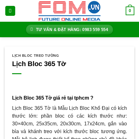
Bỏ
0
qua
nội
dung
TƯ VẤN & ĐẶT HÀNG: 0983 559 554
LỊCH BLOC TREO TƯỜNG
Lịch Bloc 365 Tờ
Lịch Bloc 365 Tờ giá rẻ tại tphcm ?
Lịch Bloc 365 Tờ là Mẫu Lịch Bloc Khổ Đại có kích
thước lớn: phần bloc có các kích thước như:
30×40cm, 25x35cm, 20x30cm, 17x24cm, gắn vào
bìa và khánh treo với kích thước bloc tương ứng.