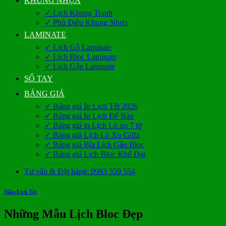
KHUNG NHỰA
✓ Lịch Khung Tranh
✓ Phù Điêu Khung Nhựa
LAMINATE
✓ Lịch Gỗ Laminate
✓ Lịch Bloc Laminate
✓ Lịch Gập Laminate
SỔ TAY
BẢNG GIÁ
✓ Bảng giá In Lịch Tết 2026
✓ Bảng giá In Lịch Để Bàn
✓ Bảng giá in Lịch Lò xo 7 tờ
✓ Bảng giá Lịch Lò Xo Giữa
✓ Bảng giá Bìa Lịch Gắn Bloc
✓ Bảng giá Lịch Bloc Khổ Đại
Tư vấn & Đặt hàng: 0983 559 554
Mẫu Lịch Tết
Những Mẫu Lịch Bloc Đẹp