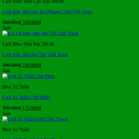
Lịch Bloc Siêu Cực Đại 30x40
210.000₫.
Lịch bloc siêu cực đại Phong Cảnh Việt Nam
Giá
Giá
550.000
₫
330.000
₫
gốc
hiện
Sale
là:
tại
550.000₫.
là:
Lịch Bloc Siêu Đại 20x30
330.000₫.
Lịch bloc siêu đại Thế Giới Xanh
Giá
Giá
300.000
₫
190.000
₫
gốc
hiện
Sale
là:
tại
300.000₫.
là:
Bloc 52 Tuần
190.000₫.
Lịch 52 Tuần Chữ Phúc
Giá
Giá
300.000
₫
175.000
₫
gốc
hiện
Sale
là:
tại
300.000₫.
là:
Bloc 52 Tuần
175.000₫.