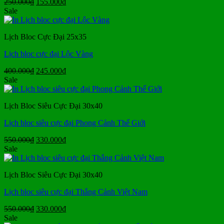
Giá
Giá
250.000
₫
155.000
₫
gốc
hiện
Sale
là:
tại
250.000₫.
là:
Lịch Bloc Cực Đại 25x35
155.000₫.
Lịch bloc cực đại Lộc Vàng
Giá
Giá
400.000
₫
245.000
₫
gốc
hiện
Sale
là:
tại
400.000₫.
là:
Lịch Bloc Siêu Cực Đại 30x40
245.000₫.
Lịch bloc siêu cực đại Phong Cảnh Thế Giới
Giá
Giá
550.000
₫
330.000
₫
gốc
hiện
Sale
là:
tại
550.000₫.
là:
Lịch Bloc Siêu Cực Đại 30x40
330.000₫.
Lịch bloc siêu cực đại Thắng Cảnh Việt Nam
Giá
Giá
550.000
₫
330.000
₫
gốc
hiện
Sale