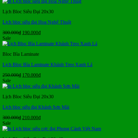
là:
tại
250.000₫.
là:
Lịch Bloc Siêu Đại 20x30
170.000₫.
Lịch bloc siêu đại Hoa Nghệ Thuật
Giá
Giá
300.000
₫
190.000
₫
gốc
hiện
Sale
là:
tại
300.000₫.
là:
Bloc Bìa Laminate
190.000₫.
Lịch Bloc Bìa Laminate Khánh Treo Xanh Lá
Giá
Giá
250.000
₫
170.000
₫
gốc
hiện
Sale
là:
tại
250.000₫.
là:
Lịch Bloc Siêu Đại 20x30
170.000₫.
Lịch bloc siêu đại Khánh Sơn Mài
Giá
Giá
300.000
₫
210.000
₫
gốc
hiện
Sale
là:
tại
300.000₫.
là: