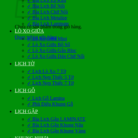
✓ Bìa Lịch Ép Kim
✓ Bìa Lịch Bế Nổi
✓ Bìa Lịch Chữ Nổi
✓ Bìa Lịch Metalize
✓ Bìa Lịch Laminate
Chưa có sản phẩm trong giỏ hàng.
LÒ XO GIỮA
Quay trở lại cửa hàng
✓ Lò Xo Giữa Mini
✓ Lò Xo Giữa Bộ Số
✓ Lò Xo Giữa Gắn Bloc
✓ Lò Xo Giữa Dán Chữ Nổi
LỊCH TỜ
✓ Lịch Lò Xo 7 Tờ
✓ Lịch Nẹp Thiếc 5 Tờ
✓ Lịch Nẹp Thiếc 7 Tờ
LỊCH GỖ
✓ Lịch Gỗ Lamina
✓ Phù Điêu Khung Gỗ
LỊCH GẬP
✓ Bìa Lịch Gập LAMINATE
✓ Bìa Lịch Gập Khung Nâu
✓ Bìa Lịch Gập Khung Vàng