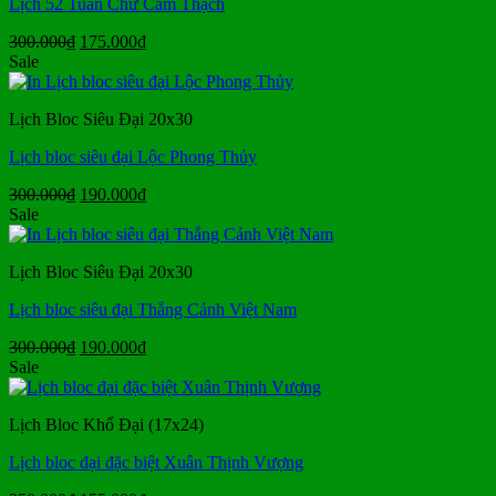
Lịch 52 Tuần Chữ Cẩm Thạch
Giá
Giá
300.000
₫
175.000
₫
gốc
hiện
Sale
là:
tại
300.000₫.
là:
Lịch Bloc Siêu Đại 20x30
175.000₫.
Lịch bloc siêu đại Lộc Phong Thủy
Giá
Giá
300.000
₫
190.000
₫
gốc
hiện
Sale
là:
tại
300.000₫.
là:
Lịch Bloc Siêu Đại 20x30
190.000₫.
Lịch bloc siêu đại Thắng Cảnh Việt Nam
Giá
Giá
300.000
₫
190.000
₫
gốc
hiện
Sale
là:
tại
300.000₫.
là:
Lịch Bloc Khổ Đại (17x24)
190.000₫.
Lịch bloc đại đặc biệt Xuân Thịnh Vượng