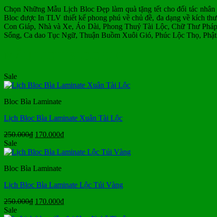
Chọn Những Mẫu Lịch Bloc Đẹp làm quà tặng tết cho đối tác nhân dị
Bloc được In TLV thiết kế phong phú về chủ đề, đa dạng về kích thướ
Con Giáp, Nhà và Xe, Áo Dài, Phong Thuỷ Tài Lộc, Chữ Thư Pháp
Sống, Ca dao Tục Ngữ, Thuận Buồm Xuôi Gió, Phúc Lộc Thọ, Phật
MẪU LỊCH BLOC ĐẸP
Sale
Bloc Bìa Laminate
Lịch Bloc Bìa Laminate Xuân Tài Lộc
Giá
Giá
250.000
₫
170.000
₫
gốc
hiện
Sale
là:
tại
250.000₫.
là:
Bloc Bìa Laminate
170.000₫.
Lịch Bloc Bìa Laminate Lộc Túi Vàng
Giá
Giá
250.000
₫
170.000
₫
gốc
hiện
Sale