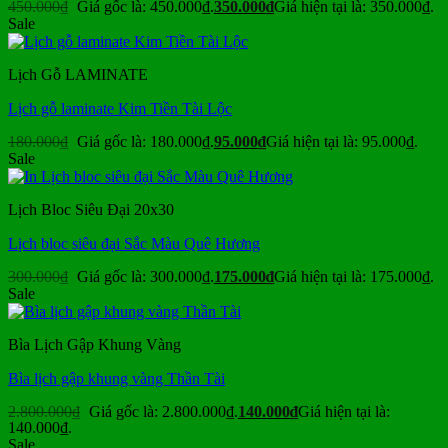
450.000
₫
Giá gốc là: 450.000₫.
350.000
₫
Giá hiện tại là: 350.000₫.
Sale
Lịch Gỗ LAMINATE
Lịch gỗ laminate Kim Tiền Tài Lộc
180.000
₫
Giá gốc là: 180.000₫.
95.000
₫
Giá hiện tại là: 95.000₫.
Sale
Lịch Bloc Siêu Đại 20x30
Lịch bloc siêu đại Sắc Màu Quê Hương
300.000
₫
Giá gốc là: 300.000₫.
175.000
₫
Giá hiện tại là: 175.000₫.
Sale
Bìa Lịch Gập Khung Vàng
Bìa lịch gập khung vàng Thần Tài
2.800.000
₫
Giá gốc là: 2.800.000₫.
140.000
₫
Giá hiện tại là:
140.000₫.
Sale