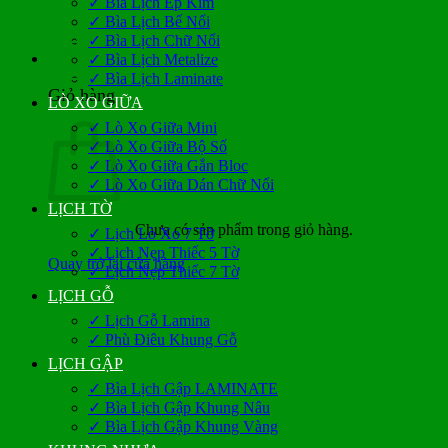
✓ Bìa Lịch Ép Kim
✓ Bìa Lịch Bế Nổi
✓ Bìa Lịch Chữ Nổi
0
✓ Bìa Lịch Metalize
✓ Bìa Lịch Laminate
Giỏ hàng
LÒ XO GIỮA
✓ Lò Xo Giữa Mini
✓ Lò Xo Giữa Bộ Số
✓ Lò Xo Giữa Gắn Bloc
✓ Lò Xo Giữa Dán Chữ Nổi
LỊCH TỜ
Chưa có sản phẩm trong giỏ hàng.
✓ Lịch Lò Xo 7 Tờ
✓ Lịch Nẹp Thiếc 5 Tờ
Quay trở lại cửa hàng
✓ Lịch Nẹp Thiếc 7 Tờ
LỊCH GỖ
✓ Lịch Gỗ Lamina
✓ Phù Điêu Khung Gỗ
LỊCH GẬP
✓ Bìa Lịch Gập LAMINATE
✓ Bìa Lịch Gập Khung Nâu
✓ Bìa Lịch Gập Khung Vàng