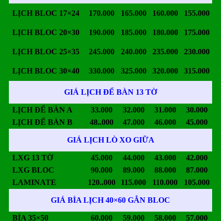
LỊCH BLOC 17×24
170.000
165.000
160.000
155.000
LỊCH BLOC 20×30
190.000
185.000
180.000
175.000
LỊCH BLOC 25×35
245.000
240.000
235.000
230.000
LỊCH BLOC 30×40
330.000
325.000
320.000
315.000
GIÁ LỊCH ĐỂ BÀN 13 TỜ
LỊCH ĐỂ BÀN A
33.000
32.000
31.000
30.000
LỊCH ĐỂ BÀN B
48..000
47.000
46.000
45.000
GIÁ LỊCH LÒ XO GIỮA
LXG 13 TỜ
45.000
44.000
43.000
42.000
LXG BLOC
90.000
89.000
88.000
87.000
LAMINATE
120..000
115.000
110.000
105.000
GIÁ BÌA LỊCH 40×60 GẮN BLOC
BÌA 35×50
60.000
59.000
58.000
57.000