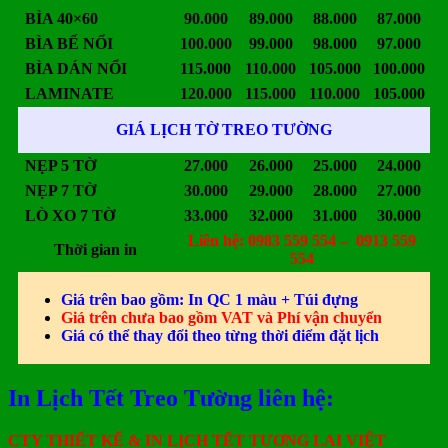
BÌA 40×60
90.000
89.000
88.000
87.000
BÌA BẾ NỔI
100.000
99.000
98.000
97.000
BÌA DÁN NỔI
115.000
110.000
105.000
100.000
LAMINATE
120.000
115.000
110.000
105.000
GIÁ LỊCH TỜ TREO TƯỜNG
NẸP 5 TỜ
27.000
26.000
25.000
24.000
NẸP 7 TỜ
30.000
29.000
28.000
27.000
LÒ XO 7 TỜ
33.000
32.000
31.000
30.000
Liên hệ: 0983 559 554 – 0913 559
Thời gian in
554
Giá trên bao gồm: In QC 1 màu + Túi đựng
Giá trên chưa bao gồm VAT và Phí vận chuyển
Giá có thể thay đổi theo từng thời điểm đặt lịch
In Lịch Tết Treo Tường liên hệ:
CTY THIẾT KẾ & IN LỊCH TẾT TƯƠNG LAI VIỆT