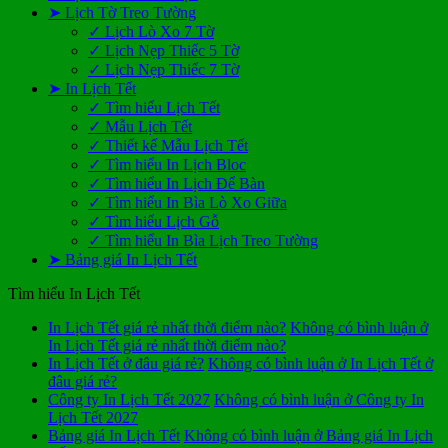
➤ Lịch Tờ Treo Tường
✓ Lịch Lò Xo 7 Tờ
✓ Lịch Nẹp Thiếc 5 Tờ
✓ Lịch Nẹp Thiếc 7 Tờ
➤ In Lịch Tết
✓ Tìm hiểu Lịch Tết
✓ Mẫu Lịch Tết
✓ Thiết kế Mẫu Lịch Tết
✓ Tìm hiểu In Lịch Bloc
✓ Tìm hiểu In Lịch Để Bàn
✓ Tìm hiểu In Bìa Lò Xo Giữa
✓ Tìm hiểu Lịch Gỗ
✓ Tìm hiểu In Bìa Lịch Treo Tường
➤ Bảng giá In Lịch Tết
Tìm hiểu In Lịch Tết
In Lịch Tết giá rẻ nhất thời điểm nào?
Không có bình luận
ở
In Lịch Tết giá rẻ nhất thời điểm nào?
In Lịch Tết ở đâu giá rẻ?
Không có bình luận
ở In Lịch Tết ở
đâu giá rẻ?
Công ty In Lịch Tết 2027
Không có bình luận
ở Công ty In
Lịch Tết 2027
Bảng giá In Lịch Tết
Không có bình luận
ở Bảng giá In Lịch