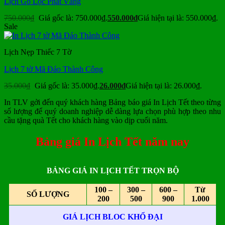
Lịch Gỗ Lộc Phát Vàng
750.000
₫
Giá gốc là: 750.000₫.
550.000
₫
Giá hiện tại là: 550.000₫.
Sale
Lịch Nẹp Thiếc 7 Tờ
Lịch 7 tờ Mã Đáo Thành Công
35.000
₫
Giá gốc là: 35.000₫.
26.000
₫
Giá hiện tại là: 26.000₫.
In TLV gởi đến quý khách hàng Bảng báo giá In Lịch Tết theo từng
số lượng để quý doanh nghiệp dễ dàng lựa chọn phù hợp theo nhu
cầu tặng quà Tết cho khách hàng vào dịp cuối năm.
Bảng giá In Lịch Tết năm nay
BẢNG GIÁ IN LỊCH TẾT TRỌN BỘ
100 –
300 –
600 –
Từ
SỐ LƯỢNG
200
500
900
1.000
GIÁ LỊCH BLOC KHỔ ĐẠI