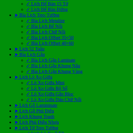
✓ Lịch Để Bàn 15 Tờ
✓ Lịch Để Bàn Đứng
➤ Bìa Lịch Treo Tường
✓ Bìa Lịch Metalize
✓ Bìa Lịch Bế Nổi
✓ Bìa Lịch Chữ Nổi
✓ Bìa Lịch Offset 35×50
✓ Bìa Lịch Offset 40×60
➤ Lịch 52 Tuần
➤ Bìa Lịch Gập
✓ Bìa Lịch Gập Laminate
✓ Bìa Lịch Gập Khung Nâu
✓ Bìa Lịch Gập Khung Vàng
➤ Lịch Lò Xo Giữa
✓ Lò Xo Giữa Mini
✓ Lò Xo Giữa Bộ Số
✓ Lò Xo Giữa Gắn Bloc
✓ Lò Xo Giữa Dán Chữ Nổi
➤ Lịch Gỗ Lamininate
➤ Lịch Gỗ Phù Điêu
➤ Lịch Khung Tranh
➤ Lịch Phù Điêu Nhựa
➤ Lịch Tờ Treo Tường