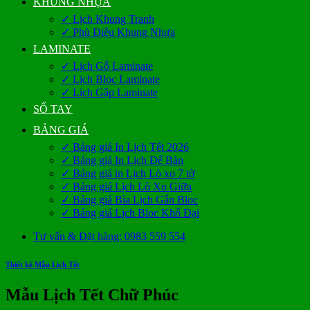
KHUNG NHỰA
✓ Lịch Khung Tranh
✓ Phù Điêu Khung Nhựa
LAMINATE
✓ Lịch Gỗ Laminate
✓ Lịch Bloc Laminate
✓ Lịch Gập Laminate
SỔ TAY
BẢNG GIÁ
✓ Bảng giá In Lịch Tết 2026
✓ Bảng giá In Lịch Để Bàn
✓ Bảng giá in Lịch Lò xo 7 tờ
✓ Bảng giá Lịch Lò Xo Giữa
✓ Bảng giá Bìa Lịch Gắn Bloc
✓ Bảng giá Lịch Bloc Khổ Đại
Tư vấn & Đặt hàng: 0983 559 554
Thiết kế Mẫu Lịch Tết
Mẫu Lịch Tết Chữ Phúc