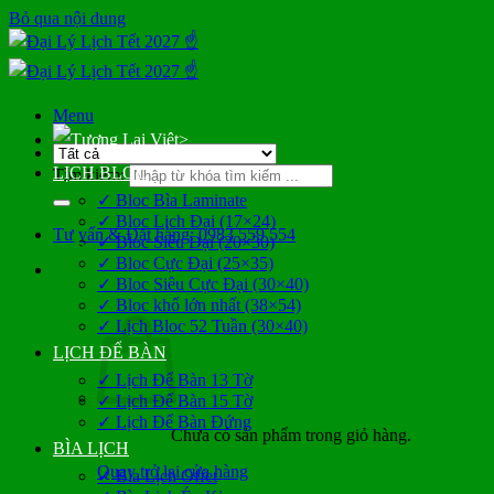
Bỏ qua nội dung
Menu
>
LỊCH BLOC
Tìm kiếm:
✓ Bloc Bìa Laminate
✓ Bloc Lịch Đại (17×24)
Tư vấn & Đặt hàng: 0983 559 554
✓ Bloc Siêu Đại (20×30)
✓ Bloc Cực Đại (25×35)
0
✓ Bloc Siêu Cực Đại (30×40)
✓ Bloc khổ lớn nhất (38×54)
✓ Lịch Bloc 52 Tuần (30×40)
LỊCH ĐỂ BÀN
✓ Lịch Để Bàn 13 Tờ
✓ Lịch Để Bàn 15 Tờ
✓ Lịch Để Bàn Đứng
Chưa có sản phẩm trong giỏ hàng.
BÌA LỊCH
Quay trở lại cửa hàng
✓ Bìa Lịch Offet