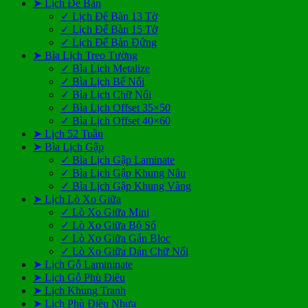
➤ Lịch Để Bàn
✓ Lịch Để Bàn 13 Tờ
✓ Lịch Để Bàn 15 Tờ
✓ Lịch Để Bàn Đứng
➤ Bìa Lịch Treo Tường
✓ Bìa Lịch Metalize
✓ Bìa Lịch Bế Nổi
✓ Bìa Lịch Chữ Nổi
✓ Bìa Lịch Offset 35×50
✓ Bìa Lịch Offset 40×60
➤ Lịch 52 Tuần
➤ Bìa Lịch Gập
✓ Bìa Lịch Gập Laminate
✓ Bìa Lịch Gập Khung Nâu
✓ Bìa Lịch Gập Khung Vàng
➤ Lịch Lò Xo Giữa
✓ Lò Xo Giữa Mini
✓ Lò Xo Giữa Bộ Số
✓ Lò Xo Giữa Gắn Bloc
✓ Lò Xo Giữa Dán Chữ Nổi
➤ Lịch Gỗ Lamininate
➤ Lịch Gỗ Phù Điêu
➤ Lịch Khung Tranh
➤ Lịch Phù Điêu Nhựa