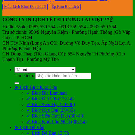
Mẫu Lịch Bloc Đẹp 2026
Ép Kim Bìa Lịch
CÔNG TY IN LỊCH TẾT © TƯƠNG LAI VIỆT
™☝️
Hotline/Zalo: 0983.559.554 - 0913.559.554 - 0937.559.554
Trụ sở chính: 950/9 Nguyễn Kiệm - Phường Hạnh Thông (Gò Vấp
Cũ) - TP. HCM
CN Tây Ninh (Long An Cũ): Đường Võ Duy Tạo, Ấp Ngãi Lợi A,
Phường Khánh Hậu
CN Đồng Tháp (Tiền Giang Cũ): 554 Nguyễn Tri Phương (Chợ
Thạnh Trị) - Phường Mỹ Tho
Tìm kiếm:
➤ Lịch Bloc Khổ Lớn
✓ Bloc Bìa Laminate
✓ Bloc Đại ĐB (17×24)
✓ Bloc Siêu Đại (20×30)
✓ Bloc Cực Đại (25×35)
✓ Bloc Siêu Cực Đại (30×40)
✓ Bloc Khổ Lớn Nhất (38×54)
➤ Lịch Để Bàn
✓ Lịch Để Bàn 13 Tờ