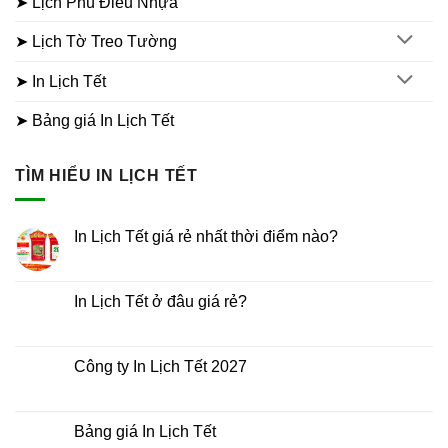
➤ Lịch Phù Điêu Nhựa
➤ Lịch Tờ Treo Tường
➤ In Lịch Tết
➤ Bảng giá In Lịch Tết
TÌM HIỂU IN LỊCH TẾT
In Lịch Tết giá rẻ nhất thời điểm nào?
Không
có
bình
luận
In Lịch Tết ở đâu giá rẻ?
ở
In
Không
Lịch
có
Tết
bình
giá
luận
Công ty In Lịch Tết 2027
rẻ
ở
nhất
In
Không
thời
Lịch
có
điểm
Tết
bình
nào?
ở
luận
Bảng giá In Lịch Tết
đâu
ở