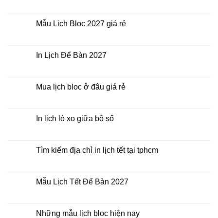
giá
Công
Không
rẻ?
ty
có
In
bình
Lịch
luận
Mẫu Lịch Bloc 2027 giá rẻ
Tết
ở
2027
Bảng
Không
giá
có
In
bình
Lịch
luận
In Lịch Để Bàn 2027
Tết
ở
Mẫu
Không
Lịch
có
Bloc
bình
2027
luận
Mua lịch bloc ở đâu giá rẻ
giá
ở
rẻ
In
Không
Lịch
có
Để
bình
Bàn
luận
In lịch lò xo giữa bộ số
2027
ở
Mua
Không
lịch
có
bloc
bình
ở
luận
Tìm kiếm địa chỉ in lịch tết tại tphcm
đâu
ở
giá
In
Không
rẻ
lịch
có
lò
bình
xo
luận
Mẫu Lịch Tết Để Bàn 2027
giữa
ở
bộ
Tìm
Không
số
kiếm
có
địa
bình
chỉ
luận
Những mẫu lịch bloc hiện nay
in
ở