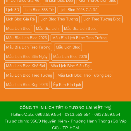
In Lịch Bloc Giá Rẻ
In Lịch Bloc Đẹp
Kích Thước Lịch Bloc
Lịch 3D
Lịch Bloc 365 Tờ
Lịch Bloc 2026 Giá Rẻ
Lịch Bloc Giá Rẻ
Lịch Bloc Treo Tường
Lịch Treo Tường Bloc
Mua Lich Bloc
Mẫu Bìa Lịch
Mẫu Bìa Lịch BLoc
Mẫu Bìa Lịch Bloc 2026
Mẫu Bìa Lịch BLoc Treo Tường
Mẫu Bìa Lịch Treo Tường
Mẫu Lịch Bloc
Mẫu Lịch Bloc 365 Ngày
Mẫu Lịch Bloc 2026
Mẫu Lịch Bloc Khổ Đại
Mẫu Lịch Bloc Siêu Đại
Mẫu Lịch Bloc Treo Tường
Mẫu Lịch Bloc Treo Tường Đẹp
Mẫu Lịch Bloc Đẹp 2026
Ép Kim Bìa Lịch
CÔNG TY IN LỊCH TẾT © TƯƠNG LAI VIỆT
™☝️
Hotline/Zalo: 0983.559.554 - 0913.559.554 - 0937.559.554
Trụ sở chính: 950/9 Nguyễn Kiệm - Phường Hạnh Thông (Gò Vấp
Cũ) - TP. HCM