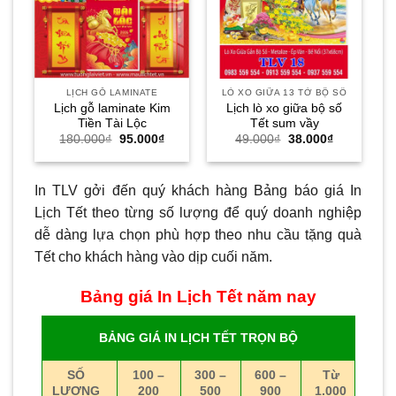
LỊCH GỖ LAMINATE
LÒ XO GIỮA 13 TỜ BỘ SỐ
Lịch gỗ laminate Kim
Lịch lò xo giữa bộ số
Tiền Tài Lộc
Tết sum vầy
Giá
Giá
Giá
Giá
180.000
₫
95.000
₫
49.000
₫
38.000
₫
gốc
hiện
gốc
hiện
là:
tại
là:
tại
180.000₫.
là:
49.000₫.
là:
95.000₫.
38.000₫.
In TLV gởi đến quý khách hàng Bảng báo giá In
Lịch Tết theo từng số lượng để quý doanh nghiệp
dễ dàng lựa chọn phù hợp theo nhu cầu tặng quà
Tết cho khách hàng vào dịp cuối năm.
Bảng giá In Lịch Tết năm nay
BẢNG GIÁ IN LỊCH TẾT TRỌN BỘ
SỐ
100 –
300 –
600 –
Từ
LƯỢNG
200
500
900
1.000