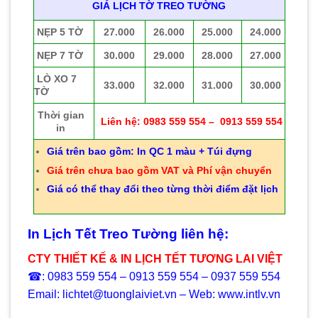
GIÁ LỊCH TỜ TREO TƯỜNG
NẸP 5 TỜ
27.000
26.000
25.000
24.000
NẸP 7 TỜ
30.000
29.000
28.000
27.000
LÒ XO 7
33.000
32.000
31.000
30.000
TỜ
Thời gian
Liên hệ: 0983 559 554 – 0913 559 554
in
Giá trên bao gồm: In QC 1 màu + Túi đựng
Giá trên chưa bao gồm VAT và Phí vận chuyển
Giá có thể thay đổi theo từng thời điểm đặt lịch
In Lịch Tết Treo Tường liên hệ:
CTY THIẾT KẾ & IN LỊCH TẾT TƯƠNG LAI VIỆT
☎: 0983 559 554 – 0913 559 554 – 0937 559 554
Email: lichtet@tuonglaiviet.vn – Web: www.intlv.vn