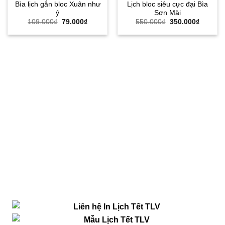
Bìa lịch gắn bloc Xuân như
Lịch bloc siêu cực đại Bìa
ý
Sơn Mài
Giá
Giá
Giá
Giá
109.000
₫
79.000
₫
550.000
₫
350.000
₫
gốc
hiện
gốc
hiện
là:
tại
là:
tại
109.000₫.
là:
550.000₫.
là:
79.000₫.
350.000