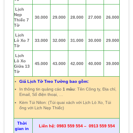
Lịch
Nẹp
30.000
29.000
28.000
27.000
26.000
Thiếc 7
Tờ
Lịch
Lò Xo 7
33.000
32.000
31.000
30.000
29.000
Tờ
Lịch
Lò Xo
45.000
43.000
42.000
40.000
39.000
Giữa 13
Tờ
Giá Lịch Tờ Treo Tường bao gồm:
In thông tin quảng cáo
1 màu
: Tên Công ty, Địa chỉ,
Email, Số điện thoại, …
Kèm Túi Nilon: (Túi quai xách với Lịch Lò Xo, Túi
ống với Lịch Nẹp Thiếc)
Thời
Liên hệ: 0983 559 554 – 0913 559 554
gian in