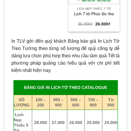
LỊCH NẸP THIẾC 7 TỜ
Lịch 7 tờ Phúc lộc thọ
Giá
Giá
35.000
₫
26.000
₫
gốc
hiện
là:
tại
35.000₫.
là:
26.000₫.
In TLV gởi đến quý khách Bảng báo giá In Lịch Tờ
Treo Tường theo từng số lượng để quý công ty dễ
dàng lựa chọn phù hợp theo nhu cầu làm quà Tết là
phương pháp quảng cáo hiệu quả với chi phí tiết
kiệm nhất hiện nay.
BẢNG GIÁ IN LỊCH TỜ THEO CATALOGUE
SỐ
100 –
300 –
500 –
700 –
Từ
LƯỢNG
200
400
600
800
900
Lịch
Nẹp
28.000
27.000
26.000
25.000
24.000
Thiếc 5
Tờ