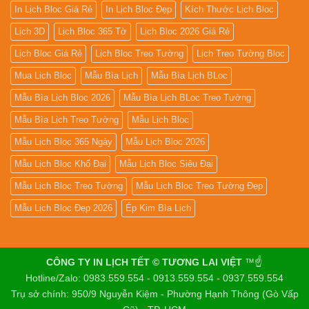
In Lịch Bloc Giá Rẻ
In Lịch Bloc Đẹp
Kích Thước Lịch Bloc
Lịch 3D
Lịch Bloc 365 Tờ
Lịch Bloc 2026 Giá Rẻ
Lịch Bloc Giá Rẻ
Lịch Bloc Treo Tường
Lịch Treo Tường Bloc
Mua Lich Bloc
Mẫu Bìa Lịch
Mẫu Bìa Lịch BLoc
Mẫu Bìa Lịch Bloc 2026
Mẫu Bìa Lịch BLoc Treo Tường
Mẫu Bìa Lịch Treo Tường
Mẫu Lịch Bloc
Mẫu Lịch Bloc 365 Ngày
Mẫu Lịch Bloc 2026
Mẫu Lịch Bloc Khổ Đại
Mẫu Lịch Bloc Siêu Đại
Mẫu Lịch Bloc Treo Tường
Mẫu Lịch Bloc Treo Tường Đẹp
Mẫu Lịch Bloc Đẹp 2026
Ép Kim Bìa Lịch
CÔNG TY IN LỊCH TẾT © TƯƠNG LAI VIỆT
™☝️
Hotline/Zalo: 0983.559.554 - 0913.559.554 - 0937.559.554
Trụ sở chính: 950/9 Nguyễn Kiệm - Phường Hạnh Thông (Gò Vấp