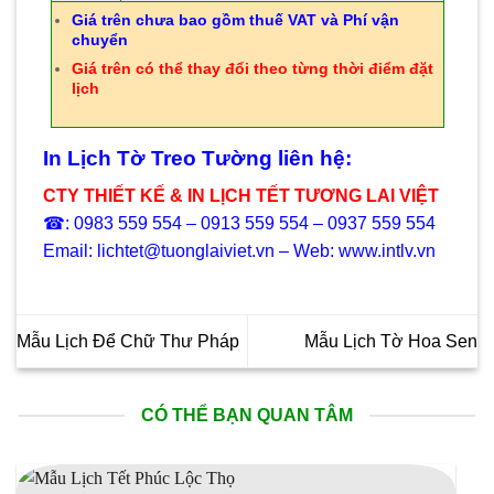
Giá trên chưa bao gồm thuế VAT và Phí vận
chuyển
Giá trên có thể thay đổi theo từng thời điểm đặt
lịch
In Lịch Tờ Treo Tường liên hệ:
CTY THIẾT KẾ & IN LỊCH TẾT TƯƠNG LAI VIỆT
☎: 0983 559 554 – 0913 559 554 – 0937 559 554
Email: lichtet@tuonglaiviet.vn – Web: www.intlv.vn
Mẫu Lịch Để Chữ Thư Pháp
Mẫu Lịch Tờ Hoa Sen
CÓ THỂ BẠN QUAN TÂM