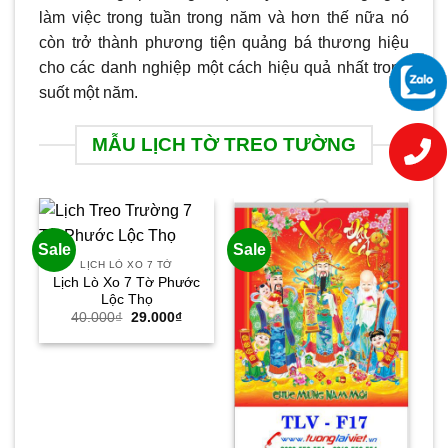
làm việc trong tuần trong năm và hơn thế nữa nó
còn trở thành phương tiện quảng bá thương hiệu
cho các danh nghiệp một cách hiệu quả nhất trong
suốt một năm.
MẪU LỊCH TỜ TREO TƯỜNG
Sale
Sale
Sa
LỊCH LÒ XO 7 TỜ
Lịch Lò Xo 7 Tờ Phước
Lộc Thọ
Giá
Giá
40.000
₫
29.000
₫
gốc
hiện
là:
tại
40.000₫.
là:
29.000₫.