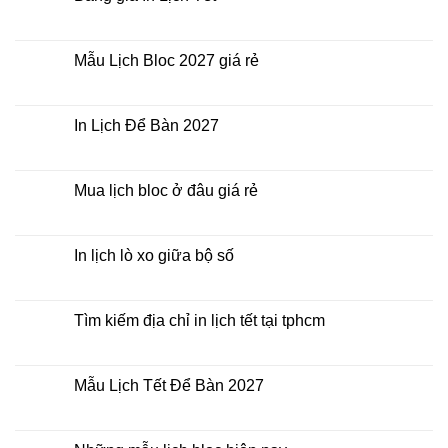
đâu
ở
giá
Công
Không
rẻ?
ty
có
In
bình
Lịch
luận
Mẫu Lịch Bloc 2027 giá rẻ
Tết
ở
2027
Bảng
Không
giá
có
In
bình
Lịch
luận
In Lịch Để Bàn 2027
Tết
ở
Mẫu
Không
Lịch
có
Bloc
bình
2027
luận
Mua lịch bloc ở đâu giá rẻ
giá
ở
rẻ
In
Không
Lịch
có
Để
bình
Bàn
luận
In lịch lò xo giữa bộ số
2027
ở
Mua
Không
lịch
có
bloc
bình
ở
luận
Tìm kiếm địa chỉ in lịch tết tại tphcm
đâu
ở
giá
In
Không
rẻ
lịch
có
lò
bình
xo
luận
Mẫu Lịch Tết Để Bàn 2027
giữa
ở
bộ
Tìm
Không
số
kiếm
có
địa
bình
chỉ
luận