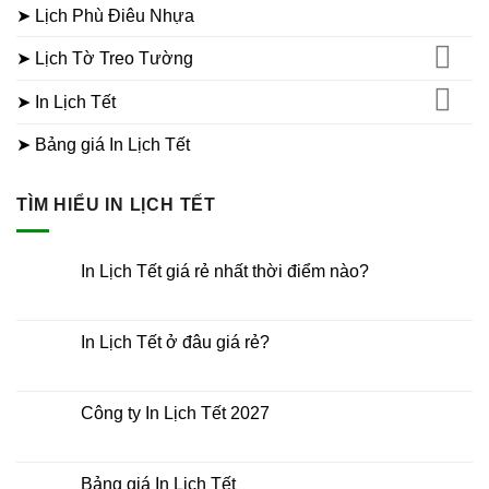
➤ Lịch Phù Điêu Nhựa
➤ Lịch Tờ Treo Tường
➤ In Lịch Tết
➤ Bảng giá In Lịch Tết
TÌM HIỂU IN LỊCH TẾT
In Lịch Tết giá rẻ nhất thời điểm nào?
Không
có
bình
luận
In Lịch Tết ở đâu giá rẻ?
ở
In
Không
Lịch
có
Tết
bình
giá
luận
Công ty In Lịch Tết 2027
rẻ
ở
nhất
In
Không
thời
Lịch
có
điểm
Tết
bình
nào?
ở
luận
Bảng giá In Lịch Tết