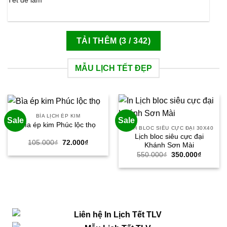
Tết để làm
TẢI THÊM
(
3
/ 342)
MẪU LỊCH TẾT ĐẸP
BÌA LỊCH ÉP KIM
Sale
Sale
Bìa ép kim Phúc lộc thọ
LỊCH BLOC SIÊU CỰC ĐẠI 30X40
Lịch bloc siêu cực đại
Giá
Giá
105.000
₫
72.000
₫
Khánh Sơn Mài
gốc
hiện
Giá
Giá
550.000
₫
350.000
₫
là:
tại
gốc
hiện
105.000₫.
là:
là:
tại
72.000₫.
550.000₫.
là:
350.000