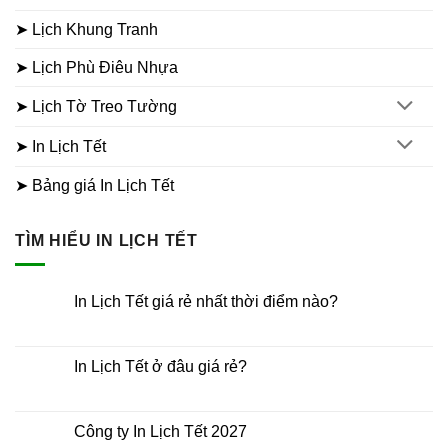
➤ Lịch Khung Tranh
➤ Lịch Phù Điêu Nhựa
➤ Lịch Tờ Treo Tường
➤ In Lịch Tết
➤ Bảng giá In Lịch Tết
TÌM HIỂU IN LỊCH TẾT
In Lịch Tết giá rẻ nhất thời điểm nào?
Không
có
bình
luận
In Lịch Tết ở đâu giá rẻ?
ở
In
Không
Lịch
có
Tết
bình
giá
luận
Công ty In Lịch Tết 2027
rẻ
ở