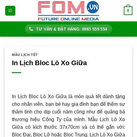
Bỏ
0
qua
nội
dung
TƯ VẤN & ĐẶT HÀNG: 0983 559 554
MẪU LỊCH TẾT
In Lịch Bloc Lò Xo Giữa
In Lịch Bloc Lò Xo Giữa là món quà tết dành tặng
cho nhân viên, bạn bè hay gia đình bạn để thêm sự
thâm tình cho dịp cuối năm cũng như để quảng bá
thương hiệu Công Ty của mình. Mẫu Lịch Lò Xo
Giữa có kích thước 37x70cm và có thể gắn với:
Bloc Đại, Bloc Lở hoặc Bloc Trung. Lịch Lò Xo Giữa