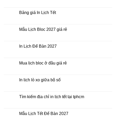
nhất
In
Không
thời
Lịch
có
điểm
Tết
bình
nào?
ở
luận
Bảng giá In Lịch Tết
đâu
ở
giá
Công
Không
rẻ?
ty
có
In
bình
Lịch
luận
Mẫu Lịch Bloc 2027 giá rẻ
Tết
ở
2027
Bảng
Không
giá
có
In
bình
Lịch
luận
In Lịch Để Bàn 2027
Tết
ở
Mẫu
Không
Lịch
có
Bloc
bình
2027
luận
Mua lịch bloc ở đâu giá rẻ
giá
ở
rẻ
In
Không
Lịch
có
Để
bình
Bàn
luận
In lịch lò xo giữa bộ số
2027
ở
Mua
Không
lịch
có
bloc
bình
ở
luận
Tìm kiếm địa chỉ in lịch tết tại tphcm
đâu
ở
giá
In
Không
rẻ
lịch
có
lò
bình
xo
luận
Mẫu Lịch Tết Để Bàn 2027
giữa
ở