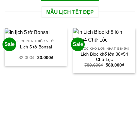
MẪU LỊCH TẾT ĐẸP
LỊCH NẸP THIẾC 5 TỜ
Sale
Sale
Lịch 5 tờ Bonsai
BLOC KHỔ LỚN NHẤT (38×54)
Lịch Bloc khổ lớn 38×54
Giá
Giá
32.000
₫
23.000
₫
Chữ Lộc
gốc
hiện
Giá
Giá
780.000
₫
580.000
₫
là:
tại
gốc
hiện
32.000₫.
là:
là:
tại
23.000₫.
780.000₫.
là:
580.000