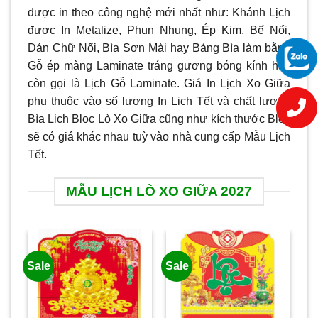
được in theo công nghệ mới nhất như: Khánh Lịch
được In Metalize, Phun Nhung, Ép Kim, Bế Nổi,
Dán Chữ Nổi, Bìa Sơn Mài hay Bảng Bìa làm bằng
Gỗ ép màng Laminate tráng gương bóng kính hay
còn gọi là Lịch Gỗ Laminate. Giá In Lịch Xo Giữa
phụ thuộc vào số lượng In Lịch Tết và chất lượng
Bìa Lịch Bloc Lò Xo Giữa cũng như kích thước Bloc
sẽ có giá khác nhau tuỳ vào nhà cung cấp Mẫu Lịch
Tết.
MẪU LỊCH LÒ XO GIỮA 2027
Sale
Sale
Sa