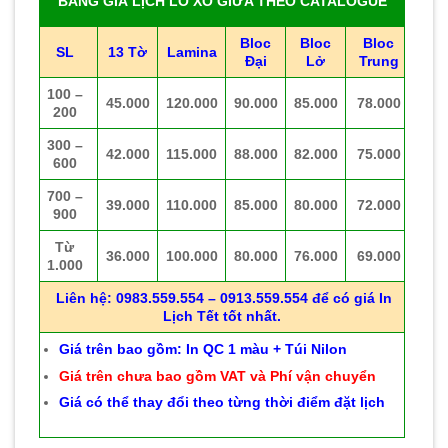
BẢNG GIÁ LỊCH LÒ XO GIỮA THEO CATALOGUE
Bloc
Bloc
Bloc
SL
13 Tờ
Lamina
Đại
Lở
Trung
100 –
45.000
120.000
90.000
85.000
78.000
200
300 –
42.000
115.000
88.000
82.000
75.000
600
700 –
39.000
110.000
85.000
80.000
72.000
900
Từ
36.000
100.000
80.000
76.000
69.000
1.000
Liên hệ: 0983.559.554 – 0913.559.554 để có giá In
Lịch Tết tốt nhất.
Giá trên bao gồm: In QC 1 màu + Túi Nilon
Giá trên chưa bao gồm VAT và Phí vận chuyển
Giá có thể thay đổi theo từng thời điểm đặt lịch