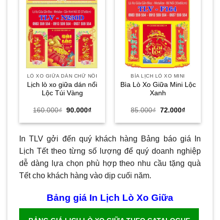
LÒ XO GIỮA DÁN CHỮ NỔI
BÌA LỊCH LÒ XO MINI
Lịch lò xo giữa dán nổi
Bìa Lò Xo Giữa Mini Lộc
Lộc Túi Vàng
Xanh
Giá
Giá
Giá
Giá
160.000
₫
90.000
₫
85.000
₫
72.000
₫
gốc
hiện
gốc
hiện
là:
tại
là:
tại
160.000₫.
là:
85.000₫.
là:
90.000₫.
72.000₫.
In TLV gởi đến quý khách hàng Bảng báo giá In
Lịch Tết theo từng số lượng để quý doanh nghiệp
dễ dàng lựa chọn phù hợp theo nhu cầu tặng quà
Tết cho khách hàng vào dịp cuối năm.
Bảng giá In Lịch Lò Xo Giữa