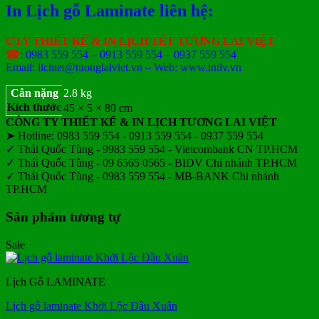
In Lịch gỗ Laminate liên hệ:
CTY THIẾT KẾ & IN LỊCH TẾT TƯƠNG LAI VIỆT
☎
: 0983 559 554 – 0913 559 554 – 0937 559 554
Email: lichtet@tuonglaiviet.vn – Web: www.intlv.vn
Cân nặng
2.8 kg
Kích thước
45 × 5 × 80 cm
CÔNG TY THIẾT KẾ & IN LỊCH TƯƠNG LAI VIỆT
➤ Hotline: 0983 559 554 - 0913 559 554 - 0937 559 554
✓ Thái Quốc Tùng - 9983 559 554 - Vietcombank CN TP.HCM
✓ Thái Quốc Tùng - 09 6565 0565 - BIDV Chi nhánh TP.HCM
✓ Thái Quốc Tùng - 0983 559 554 - MB-BANK Chi nhánh
TP.HCM
Sản phẩm tương tự
Sale
Lịch Gỗ LAMINATE
Lịch gỗ laminate Khởi Lộc Đầu Xuân