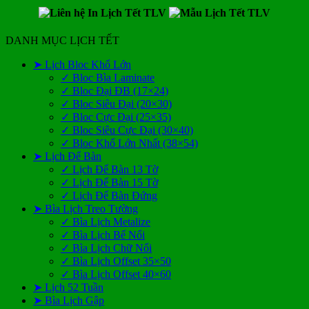
DANH MỤC LỊCH TẾT
➤ Lịch Bloc Khổ Lớn
✓ Bloc Bìa Laminate
✓ Bloc Đại ĐB (17×24)
✓ Bloc Siêu Đại (20×30)
✓ Bloc Cực Đại (25×35)
✓ Bloc Siêu Cực Đại (30×40)
✓ Bloc Khổ Lớn Nhất (38×54)
➤ Lịch Để Bàn
✓ Lịch Để Bàn 13 Tờ
✓ Lịch Để Bàn 15 Tờ
✓ Lịch Để Bàn Đứng
➤ Bìa Lịch Treo Tường
✓ Bìa Lịch Metalize
✓ Bìa Lịch Bế Nổi
✓ Bìa Lịch Chữ Nổi
✓ Bìa Lịch Offset 35×50
✓ Bìa Lịch Offset 40×60
➤ Lịch 52 Tuần
➤ Bìa Lịch Gập