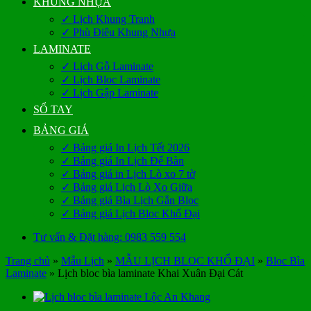
KHUNG NHỰA
✓ Lịch Khung Tranh
✓ Phù Điêu Khung Nhựa
LAMINATE
✓ Lịch Gỗ Laminate
✓ Lịch Bloc Laminate
✓ Lịch Gập Laminate
SỔ TAY
BẢNG GIÁ
✓ Bảng giá In Lịch Tết 2026
✓ Bảng giá In Lịch Để Bàn
✓ Bảng giá in Lịch Lò xo 7 tờ
✓ Bảng giá Lịch Lò Xo Giữa
✓ Bảng giá Bìa Lịch Gắn Bloc
✓ Bảng giá Lịch Bloc Khổ Đại
Tư vấn & Đặt hàng: 0983 559 554
Trang chủ
»
Mẫu Lịch
»
MẪU LỊCH BLOC KHỔ ĐẠI
»
Bloc Bìa
Laminate
»
Lịch bloc bìa laminate Khai Xuân Đại Cát