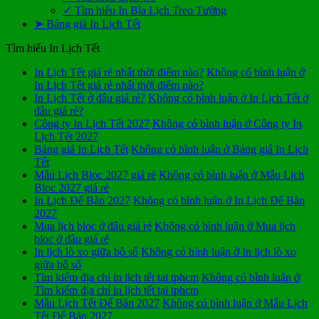
✓ Tìm hiểu In Bìa Lịch Treo Tường
➤ Bảng giá In Lịch Tết
Tìm hiểu In Lịch Tết
In Lịch Tết giá rẻ nhất thời điểm nào?
Không có bình luận
ở
In Lịch Tết giá rẻ nhất thời điểm nào?
In Lịch Tết ở đâu giá rẻ?
Không có bình luận
ở In Lịch Tết ở
đâu giá rẻ?
Công ty In Lịch Tết 2027
Không có bình luận
ở Công ty In
Lịch Tết 2027
Bảng giá In Lịch Tết
Không có bình luận
ở Bảng giá In Lịch
Tết
Mẫu Lịch Bloc 2027 giá rẻ
Không có bình luận
ở Mẫu Lịch
Bloc 2027 giá rẻ
In Lịch Để Bàn 2027
Không có bình luận
ở In Lịch Để Bàn
2027
Mua lịch bloc ở đâu giá rẻ
Không có bình luận
ở Mua lịch
bloc ở đâu giá rẻ
In lịch lò xo giữa bộ số
Không có bình luận
ở In lịch lò xo
giữa bộ số
Tìm kiếm địa chỉ in lịch tết tại tphcm
Không có bình luận
ở
Tìm kiếm địa chỉ in lịch tết tại tphcm
Mẫu Lịch Tết Để Bàn 2027
Không có bình luận
ở Mẫu Lịch
Tết Để Bàn 2027