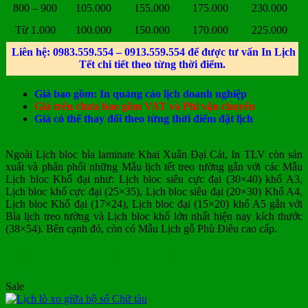
800 – 900
105.000
155.000
175.000
230.000
Từ 1.000
100.000
150.000
170.000
225.000
Liên hệ: 0983.559.554 – 0913.559.554 để được tư vấn In Lịch
Tết chi tiết theo từng thời điểm.
Giá bao gồm: In quảng cáo lịch doanh nghiệp
Giá trên chưa bao gồm VAT và Phí vận chuyển
Giá có thể thay đổi theo từng thời điểm đặt lịch
Ngoài Lịch bloc bìa laminate Khai Xuân Đại Cát, In TLV còn sản
xuất và phân phối những Mẫu lịch tết treo tường gắn với các Mẫu
Lịch bloc Khổ đại như: Lịch bloc siêu cực đại (30×40) khổ A3,
Lịch bloc khổ cực đại (25×35), Lịch bloc siêu đại (20×30) Khổ A4,
Lịch bloc Khổ đại (17×24), Lịch bloc đại (15×20) khổ A5 gắn với
Bìa lịch treo tường và Lịch bloc khổ lớn nhất hiện nay kích thước
(38×54). Bên cạnh đó, còn có Mẫu Lịch gỗ Phù Điêu cao cấp.
Mẫu Lịch Tết Mua Nhiều
Sale