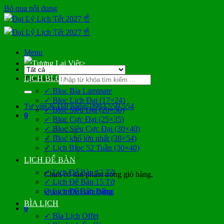
Bỏ qua nội dung
Menu
>
LỊCH BLOC
Tìm kiếm:
✓ Bloc Bìa Laminate
✓ Bloc Lịch Đại (17×24)
Tư vấn & Đặt hàng: 0983 559 554
✓ Bloc Siêu Đại (20×30)
0
✓ Bloc Cực Đại (25×35)
✓ Bloc Siêu Cực Đại (30×40)
✓ Bloc khổ lớn nhất (38×54)
✓ Lịch Bloc 52 Tuần (30×40)
LỊCH ĐỂ BÀN
✓ Lịch Để Bàn 13 Tờ
Chưa có sản phẩm trong giỏ hàng.
✓ Lịch Để Bàn 15 Tờ
Quay trở lại cửa hàng
✓ Lịch Để Bàn Đứng
BÌA LỊCH
0
✓ Bìa Lịch Offet