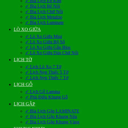
✓ Bìa Lịch Ép Kim
✓ Bìa Lịch Bế Nổi
✓ Bìa Lịch Chữ Nổi
✓ Bìa Lịch Metalize
✓ Bìa Lịch Laminate
LÒ XO GIỮA
✓ Lò Xo Giữa Mini
✓ Lò Xo Giữa Bộ Số
✓ Lò Xo Giữa Gắn Bloc
✓ Lò Xo Giữa Dán Chữ Nổi
LỊCH TỜ
✓ Lịch Lò Xo 7 Tờ
✓ Lịch Nẹp Thiếc 5 Tờ
✓ Lịch Nẹp Thiếc 7 Tờ
LỊCH GỖ
✓ Lịch Gỗ Lamina
✓ Phù Điêu Khung Gỗ
LỊCH GẬP
✓ Bìa Lịch Gập LAMINATE
✓ Bìa Lịch Gập Khung Nâu
✓ Bìa Lịch Gập Khung Vàng