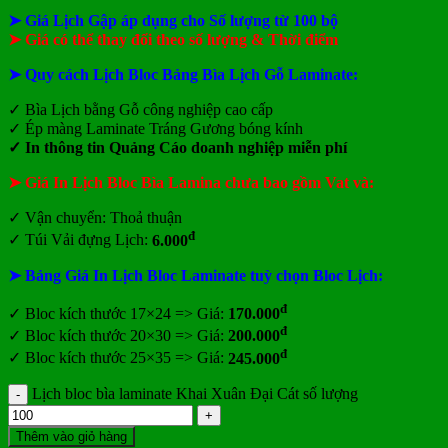
➤ Giá Lịch Gập áp dụng cho Số lượng từ 100 bộ
➤ Giá có thể thay đổi theo số lượng & Thời điểm
➤ Quy cách Lịch Bloc Bảng Bìa Lịch Gỗ Laminate:
✓ Bìa Lịch bằng Gỗ công nghiệp cao cấp
✓ Ép màng Laminate Tráng Gương bóng kính
✓ In thông tin Quảng Cáo doanh nghiệp
miễn phí
➤ Giá In Lịch Bloc Bìa Lamina chưa bao gồm
Vat và:
✓ Vận chuyển: Thoả thuận
đ
✓ Túi Vải đựng Lịch:
6.000
➤ Bảng Giá In Lịch Bloc Laminate tuỳ chọn Bloc Lịch:
đ
✓ Bloc kích thước 17×24 => Giá:
170.000
đ
✓ Bloc kích thước 20×30 => Giá:
200.000
đ
✓ Bloc kích thước 25×35 => Giá:
245.000
Lịch bloc bìa laminate Khai Xuân Đại Cát số lượng
Thêm vào giỏ hàng