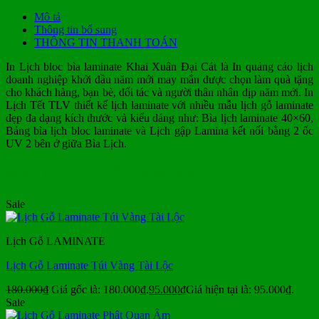
Mô tả
Thông tin bổ sung
THÔNG TIN THANH TOÁN
In Lịch bloc bìa laminate Khai Xuân Đại Cát là In quảng cáo lịch
doanh nghiệp khởi đầu năm mới may mắn được chọn làm quà tặng
cho khách hàng, bạn bè, đối tác và người thân nhân dịp năm mới. In
Lịch Tết TLV thiết kế lịch laminate với nhiều mẫu lịch gỗ laminate
đẹp đa dạng kích thước và kiểu dáng như: Bìa lịch laminate 40×60,
Bảng bìa lịch bloc laminate và Lịch gập Lamina kết nối bằng 2 ốc
UV 2 bên ở giữa Bìa Lịch.
MẪU LỊCH GỖ LAMINATE
Sale
Lịch Gỗ LAMINATE
Lịch Gỗ Laminate Túi Vàng Tài Lộc
180.000
₫
Giá gốc là: 180.000₫.
95.000
₫
Giá hiện tại là: 95.000₫.
Sale