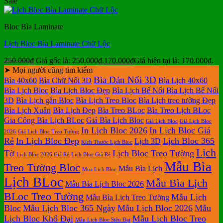
Sale
Bloc Bìa Laminate
Lịch Bloc Bìa Laminate Chữ Lộc
250.000
₫
Giá gốc là: 250.000₫.
170.000
₫
Giá hiện tại là: 170.000₫.
➤ Mọi người cũng tìm kiếm
Bìa Dán Nổi 3D
Bìa 40x60
Bìa Chữ Nổi 3D
Bìa Lịch 40x60
Bìa Lịch Bloc
Bìa Lịch Bloc Đẹp
Bìa Lịch Bế Nổi
Bìa Lịch Bế Nổi
3D
Bìa Lịch gắn Bloc
Bìa Lịch Treo Bloc
Bìa Lịch treo tường Đẹp
Bìa Lịch Xuân
Bìa Lịch Đẹp
Bìa Treo BLoc
Bìa Treo Lịch BLoc
Gia Công Bìa Lịch BLoc
Giá Bìa Lịch Bloc
Giá Lịch Bloc
Giá Lịch Bloc
In Lịch Bloc 2026
In Lịch Bloc Giá
2026
Giá Lịch Bloc Treo Tường
Rẻ
In Lịch Bloc Đẹp
Lịch Bloc 365
Lịch 3D
Kích Thước Lịch Bloc
Lịch
Tờ
Lịch Bloc Treo Tường
Lịch Bloc 2026 Giá Rẻ
Lịch Bloc Giá Rẻ
Mẫu Bìa
Treo Tường Bloc
Mẫu Bìa Lịch
Mua Lich Bloc
Lịch BLoc
Mẫu Bìa Lịch
Mẫu Bìa Lịch Bloc 2026
BLoc Treo Tường
Mẫu Lịch
Mẫu Bìa Lịch Treo Tường
Bloc
Mẫu Lịch Bloc 365 Ngày
Mẫu Lịch Bloc 2026
Mẫu
Lịch Bloc Khổ Đại
Mẫu Lịch Bloc Treo
Mẫu Lịch Bloc Siêu Đại