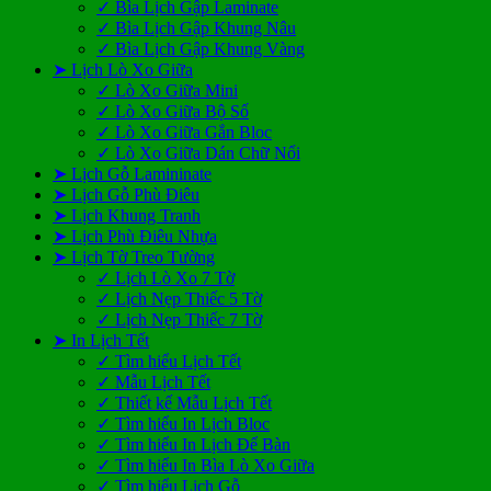
✓ Bìa Lịch Gập Laminate
✓ Bìa Lịch Gập Khung Nâu
✓ Bìa Lịch Gập Khung Vàng
➤ Lịch Lò Xo Giữa
✓ Lò Xo Giữa Mini
✓ Lò Xo Giữa Bộ Số
✓ Lò Xo Giữa Gắn Bloc
✓ Lò Xo Giữa Dán Chữ Nổi
➤ Lịch Gỗ Lamininate
➤ Lịch Gỗ Phù Điêu
➤ Lịch Khung Tranh
➤ Lịch Phù Điêu Nhựa
➤ Lịch Tờ Treo Tường
✓ Lịch Lò Xo 7 Tờ
✓ Lịch Nẹp Thiếc 5 Tờ
✓ Lịch Nẹp Thiếc 7 Tờ
➤ In Lịch Tết
✓ Tìm hiểu Lịch Tết
✓ Mẫu Lịch Tết
✓ Thiết kế Mẫu Lịch Tết
✓ Tìm hiểu In Lịch Bloc
✓ Tìm hiểu In Lịch Để Bàn
✓ Tìm hiểu In Bìa Lò Xo Giữa
✓ Tìm hiểu Lịch Gỗ