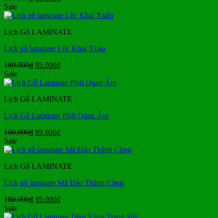
gốc
hiện
Sale
là:
tại
160.000₫.
là:
Lịch Gỗ LAMINATE
89.000₫.
Lịch gỗ laminate Lộc Khai Xuân
Giá
Giá
180.000
₫
95.000
₫
gốc
hiện
Sale
là:
tại
180.000₫.
là:
Lịch Gỗ LAMINATE
95.000₫.
Lịch Gỗ Laminate Phật Quan Âm
Giá
Giá
160.000
₫
89.000
₫
gốc
hiện
Sale
là:
tại
160.000₫.
là:
Lịch Gỗ LAMINATE
89.000₫.
Lịch gỗ laminate Mã Đáo Thành Công
Giá
Giá
180.000
₫
95.000
₫
gốc
hiện
Sale
là:
tại