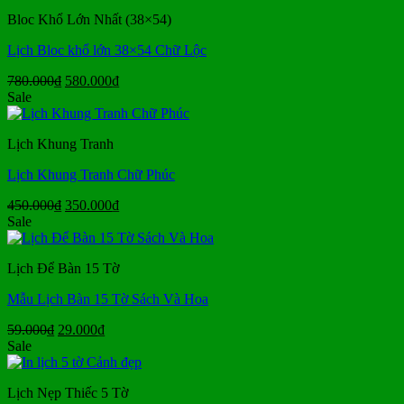
250.000₫.
là:
Bloc Khổ Lớn Nhất (38×54)
155.000₫.
Lịch Bloc khổ lớn 38×54 Chữ Lộc
Giá
Giá
780.000
₫
580.000
₫
gốc
hiện
Sale
là:
tại
780.000₫.
là:
Lịch Khung Tranh
580.000₫.
Lịch Khung Tranh Chữ Phúc
Giá
Giá
450.000
₫
350.000
₫
gốc
hiện
Sale
là:
tại
450.000₫.
là:
Lịch Để Bàn 15 Tờ
350.000₫.
Mẫu Lịch Bàn 15 Tờ Sách Và Hoa
Giá
Giá
59.000
₫
29.000
₫
gốc
hiện
Sale
là:
tại
59.000₫.
là:
Lịch Nẹp Thiếc 5 Tờ
29.000₫.