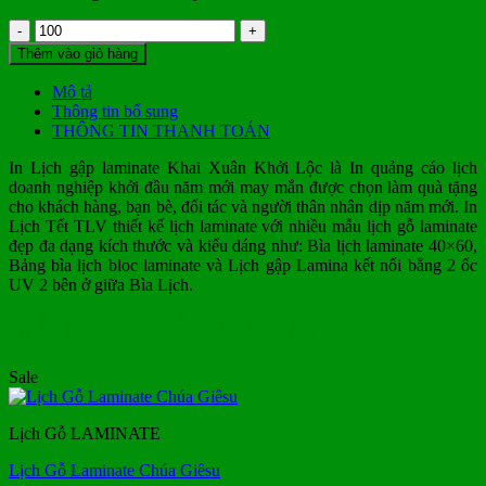
Lịch
gập
Thêm vào giỏ hàng
laminate
Khai
Mô tả
Xuân
Thông tin bổ sung
Khởi
THÔNG TIN THANH TOÁN
Lộc
số
In Lịch gập laminate Khai Xuân Khởi Lộc là In quảng cáo lịch
lượng
doanh nghiệp khởi đầu năm mới may mắn được chọn làm quà tặng
cho khách hàng, bạn bè, đối tác và người thân nhân dịp năm mới. In
Lịch Tết TLV thiết kế lịch laminate với nhiều mẫu lịch gỗ laminate
đẹp đa dạng kích thước và kiểu dáng như: Bìa lịch laminate 40×60,
Bảng bìa lịch bloc laminate và Lịch gập Lamina kết nối bằng 2 ốc
UV 2 bên ở giữa Bìa Lịch.
MẪU LỊCH GỖ LAMINATE
Sale
Lịch Gỗ LAMINATE
Lịch Gỗ Laminate Chúa Giêsu