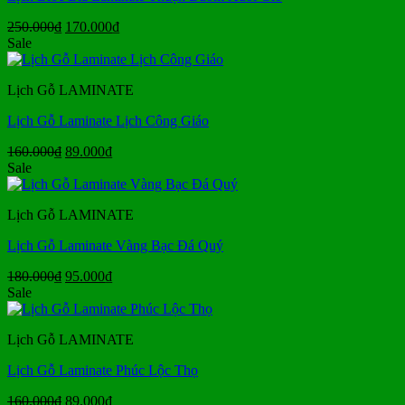
Giá
Giá
250.000
₫
170.000
₫
gốc
hiện
Sale
là:
tại
250.000₫.
là:
Lịch Gỗ LAMINATE
170.000₫.
Lịch Gỗ Laminate Lịch Công Giáo
Giá
Giá
160.000
₫
89.000
₫
gốc
hiện
Sale
là:
tại
160.000₫.
là:
Lịch Gỗ LAMINATE
89.000₫.
Lịch Gỗ Laminate Vàng Bạc Đá Quý
Giá
Giá
180.000
₫
95.000
₫
gốc
hiện
Sale
là:
tại
180.000₫.
là:
Lịch Gỗ LAMINATE
95.000₫.
Lịch Gỗ Laminate Phúc Lộc Thọ
Giá
Giá
160.000
₫
89.000
₫