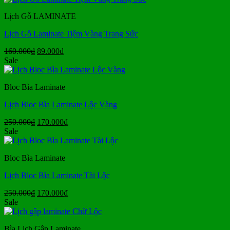
180.000₫.
là:
Lịch Gỗ LAMINATE
95.000₫.
Lịch Gỗ Laminate Tiệm Vàng Trang Sức
Giá
Giá
160.000
₫
89.000
₫
gốc
hiện
Sale
là:
tại
160.000₫.
là:
Bloc Bìa Laminate
89.000₫.
Lịch Bloc Bìa Laminate Lộc Vàng
Giá
Giá
250.000
₫
170.000
₫
gốc
hiện
Sale
là:
tại
250.000₫.
là:
Bloc Bìa Laminate
170.000₫.
Lịch Bloc Bìa Laminate Tài Lộc
Giá
Giá
250.000
₫
170.000
₫
gốc
hiện
Sale
là:
tại
250.000₫.
là:
Bìa Lịch Gập Laminate
170.000₫.