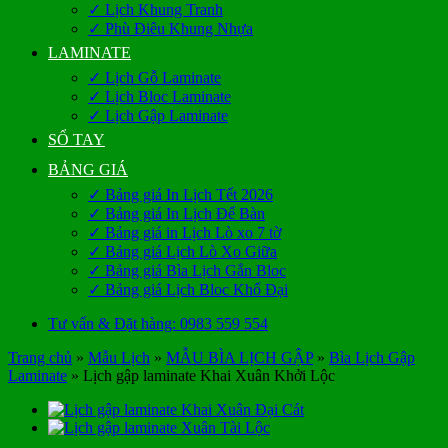
✓ Lịch Khung Tranh
✓ Phù Điêu Khung Nhựa
LAMINATE
✓ Lịch Gỗ Laminate
✓ Lịch Bloc Laminate
✓ Lịch Gập Laminate
SỔ TAY
BẢNG GIÁ
✓ Bảng giá In Lịch Tết 2026
✓ Bảng giá In Lịch Để Bàn
✓ Bảng giá in Lịch Lò xo 7 tờ
✓ Bảng giá Lịch Lò Xo Giữa
✓ Bảng giá Bìa Lịch Gắn Bloc
✓ Bảng giá Lịch Bloc Khổ Đại
Tư vấn & Đặt hàng: 0983 559 554
Trang chủ
»
Mẫu Lịch
»
MẪU BÌA LỊCH GẬP
»
Bìa Lịch Gập
Laminate
»
Lịch gập laminate Khai Xuân Khởi Lộc