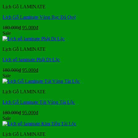
180.000₫.
là:
Lịch Gỗ LAMINATE
95.000₫.
Lịch Gỗ Laminate Vàng Bạc Đá Quý
Giá
Giá
180.000
₫
95.000
₫
gốc
hiện
Sale
là:
tại
180.000₫.
là:
Lịch Gỗ LAMINATE
95.000₫.
Lịch gỗ laminate Phật Di Lặc
Giá
Giá
180.000
₫
95.000
₫
gốc
hiện
Sale
là:
tại
180.000₫.
là:
Lịch Gỗ LAMINATE
95.000₫.
Lịch Gỗ Laminate Túi Vàng Tài Lộc
Giá
Giá
180.000
₫
95.000
₫
gốc
hiện
Sale
là:
tại
180.000₫.
là:
Lịch Gỗ LAMINATE
95.000₫.