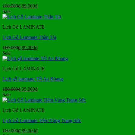
Giá
Giá
160.000
₫
89.000
₫
gốc
hiện
Sale
là:
tại
160.000₫.
là:
Lịch Gỗ LAMINATE
89.000₫.
Lịch Gỗ Laminate Thần Tài
Giá
Giá
160.000
₫
89.000
₫
gốc
hiện
Sale
là:
tại
160.000₫.
là:
Lịch Gỗ LAMINATE
89.000₫.
Lịch gỗ laminate Tết An Khang
Giá
Giá
180.000
₫
95.000
₫
gốc
hiện
Sale
là:
tại
180.000₫.
là:
Lịch Gỗ LAMINATE
95.000₫.
Lịch Gỗ Laminate Tiệm Vàng Trang Sức
Giá
Giá
160.000
₫
89.000
₫