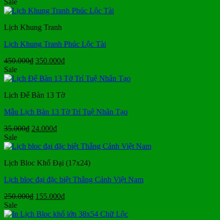
gốc
hiện
Sale
là:
tại
300.000₫.
là:
Lịch Khung Tranh
160.000₫.
Lịch Khung Tranh Phúc Lộc Tài
Giá
Giá
450.000
₫
350.000
₫
gốc
hiện
Sale
là:
tại
450.000₫.
là:
Lịch Để Bàn 13 Tờ
350.000₫.
Mẫu Lịch Bàn 13 Tờ Trí Tuệ Nhân Tạo
Giá
Giá
35.000
₫
24.000
₫
gốc
hiện
Sale
là:
tại
35.000₫.
là:
Lịch Bloc Khổ Đại (17x24)
24.000₫.
Lịch bloc đại đặc biệt Thắng Cảnh Việt Nam
Giá
Giá
250.000
₫
155.000
₫
gốc
hiện
Sale
là:
tại