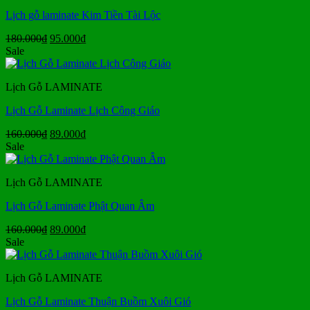
Lịch gỗ laminate Kim Tiền Tài Lộc
Giá
Giá
180.000
₫
95.000
₫
gốc
hiện
Sale
là:
tại
180.000₫.
là:
Lịch Gỗ LAMINATE
95.000₫.
Lịch Gỗ Laminate Lịch Công Giáo
Giá
Giá
160.000
₫
89.000
₫
gốc
hiện
Sale
là:
tại
160.000₫.
là:
Lịch Gỗ LAMINATE
89.000₫.
Lịch Gỗ Laminate Phật Quan Âm
Giá
Giá
160.000
₫
89.000
₫
gốc
hiện
Sale
là:
tại
160.000₫.
là:
Lịch Gỗ LAMINATE
89.000₫.
Lịch Gỗ Laminate Thuận Buồm Xuôi Gió