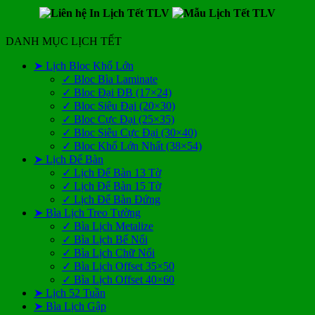
DANH MỤC LỊCH TẾT
➤ Lịch Bloc Khổ Lớn
✓ Bloc Bìa Laminate
✓ Bloc Đại ĐB (17×24)
✓ Bloc Siêu Đại (20×30)
✓ Bloc Cực Đại (25×35)
✓ Bloc Siêu Cực Đại (30×40)
✓ Bloc Khổ Lớn Nhất (38×54)
➤ Lịch Để Bàn
✓ Lịch Để Bàn 13 Tờ
✓ Lịch Để Bàn 15 Tờ
✓ Lịch Để Bàn Đứng
➤ Bìa Lịch Treo Tường
✓ Bìa Lịch Metalize
✓ Bìa Lịch Bế Nổi
✓ Bìa Lịch Chữ Nổi
✓ Bìa Lịch Offset 35×50
✓ Bìa Lịch Offset 40×60
➤ Lịch 52 Tuần
➤ Bìa Lịch Gập