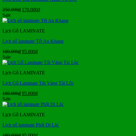
Giá
Giá
250.000
₫
170.000
₫
gốc
hiện
Sale
là:
tại
250.000₫.
là:
Lịch Gỗ LAMINATE
170.000₫.
Lịch gỗ laminate Tết An Khang
Giá
Giá
180.000
₫
95.000
₫
gốc
hiện
Sale
là:
tại
180.000₫.
là:
Lịch Gỗ LAMINATE
95.000₫.
Lịch Gỗ Laminate Túi Vàng Tài Lộc
Giá
Giá
180.000
₫
95.000
₫
gốc
hiện
Sale
là:
tại
180.000₫.
là:
Lịch Gỗ LAMINATE
95.000₫.
Lịch gỗ laminate Phật Di Lặc
Giá
Giá
180.000
₫
95.000
₫