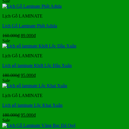
gốc
hiện
Sale
là:
tại
160.000₫.
là:
Lịch Gỗ LAMINATE
89.000₫.
Lịch Gỗ Laminate Phật Adida
Giá
Giá
160.000
₫
89.000
₫
gốc
hiện
Sale
là:
tại
160.000₫.
là:
Lịch Gỗ LAMINATE
89.000₫.
Lịch gỗ laminate Khởi Lộc Đầu Xuân
Giá
Giá
180.000
₫
95.000
₫
gốc
hiện
Sale
là:
tại
180.000₫.
là:
Lịch Gỗ LAMINATE
95.000₫.
Lịch gỗ laminate Lộc Khai Xuân
Giá
Giá
180.000
₫
95.000
₫
gốc
hiện
Sale
là:
tại