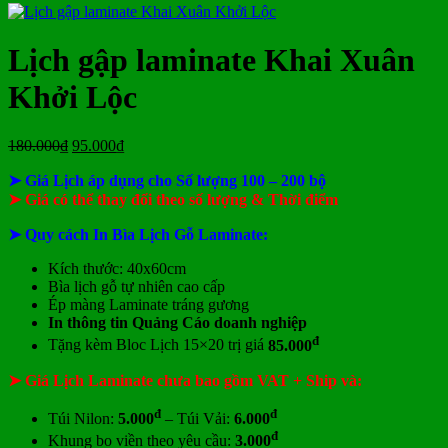
ở
Mẫu
tại
giá
nay
giá
tại
luận
In
Lịch
tphcm
ở
Lịch
Lịch
tphcm
lịch
Tết
Bảng
Bloc
Treo
Lịch gập laminate Khai Xuân
Bloc
TLV
giá
Khổ
Tường
đẹp
In
Đại
Khởi Lộc
Lịch
Để
Bàn
Giá
Giá
180.000
₫
95.000
₫
gốc
hiện
➤ Giá Lịch áp dụng cho Số lượng 100 – 200 bộ
là:
tại
180.000₫.
là:
➤ Giá có thể thay đổi theo số lượng & Thời điểm
95.000₫.
➤ Quy cách In Bìa Lịch Gỗ Laminate:
Kích thước: 40x60cm
Bìa lịch gỗ tự nhiên cao cấp
Ép màng Laminate tráng gương
In thông tin Quảng Cáo doanh nghiệp
đ
Tặng kèm Bloc Lịch 15×20 trị giá
85.000
➤ Giá Lịch Laminate chưa bao gồm
VAT + Ship và:
đ
đ
Túi Nilon:
5.000
– Túi Vải:
6.000
đ
Khung bo viền theo yêu cầu:
3.000