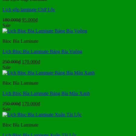
Lịch gập laminate Chữ Lộc
Giá
Giá
180.000
₫
95.000
₫
gốc
hiện
Sale
là:
tại
180.000₫.
là:
Bloc Bìa Laminate
95.000₫.
Lịch Bloc Bìa Laminate Bảng Bìa Vuông
Giá
Giá
250.000
₫
170.000
₫
gốc
hiện
Sale
là:
tại
250.000₫.
là:
Bloc Bìa Laminate
170.000₫.
Lịch Bloc Bìa Laminate Bảng Bìa Màu Xanh
Giá
Giá
250.000
₫
170.000
₫
gốc
hiện
Sale
là:
tại
250.000₫.
là:
Bloc Bìa Laminate
170.000₫.
Lịch Bloc Bìa Laminate Xuân Tài Lộc