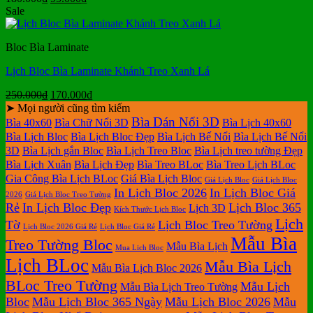
gốc
hiện
Sale
là:
tại
180.000₫.
là:
Bloc Bìa Laminate
95.000₫.
Lịch Bloc Bìa Laminate Khánh Treo Xanh Lá
Giá
Giá
250.000
₫
170.000
₫
gốc
hiện
➤ Mọi người cũng tìm kiếm
là:
tại
Bìa Dán Nổi 3D
Bìa 40x60
Bìa Chữ Nổi 3D
Bìa Lịch 40x60
250.000₫.
là:
Bìa Lịch Bloc
Bìa Lịch Bloc Đẹp
Bìa Lịch Bế Nổi
Bìa Lịch Bế Nổi
170.000₫.
3D
Bìa Lịch gắn Bloc
Bìa Lịch Treo Bloc
Bìa Lịch treo tường Đẹp
Bìa Lịch Xuân
Bìa Lịch Đẹp
Bìa Treo BLoc
Bìa Treo Lịch BLoc
Gia Công Bìa Lịch BLoc
Giá Bìa Lịch Bloc
Giá Lịch Bloc
Giá Lịch Bloc
In Lịch Bloc 2026
In Lịch Bloc Giá
2026
Giá Lịch Bloc Treo Tường
Rẻ
In Lịch Bloc Đẹp
Lịch Bloc 365
Lịch 3D
Kích Thước Lịch Bloc
Lịch
Tờ
Lịch Bloc Treo Tường
Lịch Bloc 2026 Giá Rẻ
Lịch Bloc Giá Rẻ
Mẫu Bìa
Treo Tường Bloc
Mẫu Bìa Lịch
Mua Lich Bloc
Lịch BLoc
Mẫu Bìa Lịch
Mẫu Bìa Lịch Bloc 2026
BLoc Treo Tường
Mẫu Lịch
Mẫu Bìa Lịch Treo Tường
Bloc
Mẫu Lịch Bloc 365 Ngày
Mẫu Lịch Bloc 2026
Mẫu