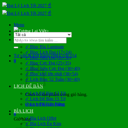
Bỏ
qua
nội
dung
Menu
>
Tìm
LỊCH BLOC
kiếm:
✓ Bloc Bìa Laminate
✓ Bloc Lịch Đại (17×24)
Tư vấn & Đặt hàng: 0983 559 554
✓ Bloc Siêu Đại (20×30)
0
✓ Bloc Cực Đại (25×35)
✓ Bloc Siêu Cực Đại (30×40)
✓ Bloc khổ lớn nhất (38×54)
✓ Lịch Bloc 52 Tuần (30×40)
LỊCH ĐỂ BÀN
✓ Lịch Để Bàn 13 Tờ
Chưa có sản phẩm trong giỏ hàng.
✓ Lịch Để Bàn 15 Tờ
Quay trở lại cửa hàng
✓ Lịch Để Bàn Đứng
BÌA LỊCH
0
✓ Bìa Lịch Offet
Giỏ hàng
✓ Bìa Lịch Ép Kim