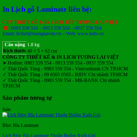
gốc
hiện
là:
tại
In Lịch gỗ Laminate liên hệ:
300.000₫.
là:
200.000₫.
CTY THIẾT KẾ & IN LỊCH TẾT TƯƠNG LAI VIỆT
☎
: 0983 559 554 – 0913 559 554 – 0937 559 554
Email: lichtet@tuonglaiviet.vn – Web: www.intlv.vn
Cân nặng
1.8 kg
Kích thước
40 × 5 × 62 cm
CÔNG TY THIẾT KẾ & IN LỊCH TƯƠNG LAI VIỆT
➤ Hotline: 0983 559 554 - 0913 559 554 - 0937 559 554
✓ Thái Quốc Tùng - 9983 559 554 - Vietcombank CN TP.HCM
✓ Thái Quốc Tùng - 09 6565 0565 - BIDV Chi nhánh TP.HCM
✓ Thái Quốc Tùng - 0983 559 554 - MB-BANK Chi nhánh
TP.HCM
Sản phẩm tương tự
Sale
Bloc Bìa Laminate
Lịch Bloc Bìa Laminate Thuận Buồm Xuôi Gió