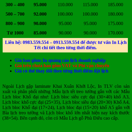
300 – 400
95.000
110.000
115.000
185.000
500 – 700
92.000
100.000
100.000
180.000
800 – 900
90.000
95.000
95.000
175.000
Từ 1000
85.000
90.000
90.000
170.000
Liên hệ: 0983.559.554 – 0913.559.554 để được tư vấn In Lịch
Tết chi tiết theo từng thời điểm.
Giá bao gồm: In quảng cáo lịch doanh nghiệp
Giá trên chưa bao gồm VAT và Phí vận chuyển
Giá có thể thay đổi theo từng thời điểm đặt lịch
Ngoài Lịch gập laminate Khai Xuân Khởi Lộc, In TLV còn sản
xuất và phân phối những Mẫu lịch tết treo tường gắn với các Mẫu
Lịch bloc Khổ đại như: Lịch bloc siêu cực đại (30×40) khổ A3,
Lịch bloc khổ cực đại (25×35), Lịch bloc siêu đại (20×30) Khổ A4,
Lịch bloc Khổ đại (17×24), Lịch bloc đại (15×20) khổ A5 gắn với
Bìa lịch treo tường và Lịch bloc khổ lớn nhất hiện nay kích thước
(38×54). Bên cạnh đó, còn có Mẫu Lịch gỗ Phù Điêu cao cấp.
Mẫu Lịch Tết Mua Nhiều