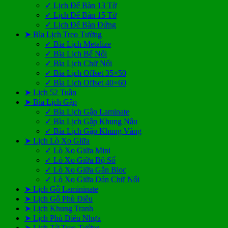
✓ Lịch Để Bàn 13 Tờ
✓ Lịch Để Bàn 15 Tờ
✓ Lịch Để Bàn Đứng
➤ Bìa Lịch Treo Tường
✓ Bìa Lịch Metalize
✓ Bìa Lịch Bế Nổi
✓ Bìa Lịch Chữ Nổi
✓ Bìa Lịch Offset 35×50
✓ Bìa Lịch Offset 40×60
➤ Lịch 52 Tuần
➤ Bìa Lịch Gập
✓ Bìa Lịch Gập Laminate
✓ Bìa Lịch Gập Khung Nâu
✓ Bìa Lịch Gập Khung Vàng
➤ Lịch Lò Xo Giữa
✓ Lò Xo Giữa Mini
✓ Lò Xo Giữa Bộ Số
✓ Lò Xo Giữa Gắn Bloc
✓ Lò Xo Giữa Dán Chữ Nổi
➤ Lịch Gỗ Lamininate
➤ Lịch Gỗ Phù Điêu
➤ Lịch Khung Tranh
➤ Lịch Phù Điêu Nhựa
➤ Lịch Tờ Treo Tường