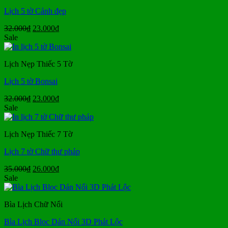
Lịch 5 tờ Cảnh đẹp
Giá
Giá
32.000
₫
23.000
₫
gốc
hiện
Sale
là:
tại
32.000₫.
là:
Lịch Nẹp Thiếc 5 Tờ
23.000₫.
Lịch 5 tờ Bonsai
Giá
Giá
32.000
₫
23.000
₫
gốc
hiện
Sale
là:
tại
32.000₫.
là:
Lịch Nẹp Thiếc 7 Tờ
23.000₫.
Lịch 7 tờ Chữ thư pháp
Giá
Giá
35.000
₫
26.000
₫
gốc
hiện
Sale
là:
tại
35.000₫.
là:
Bìa Lịch Chữ Nổi
26.000₫.
Bìa Lịch Bloc Dán Nổi 3D Phát Lộc