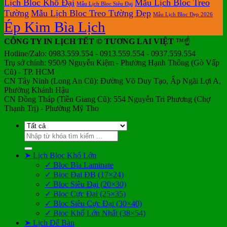
Lịch Bloc Khổ Đại
Mẫu Lịch Bloc Treo
Mẫu Lịch Bloc Siêu Đại
Tường
Mẫu Lịch Bloc Treo Tường Đẹp
Mẫu Lịch Bloc Đẹp 2026
Ép Kim Bìa Lịch
CÔNG TY IN LỊCH TẾT © TƯƠNG LAI VIỆT
™☝️
Hotline/Zalo: 0983.559.554 - 0913.559.554 - 0937.559.554
Trụ sở chính: 950/9 Nguyễn Kiệm - Phường Hạnh Thông (Gò Vấp
Cũ) - TP. HCM
CN Tây Ninh (Long An Cũ): Đường Võ Duy Tạo, Ấp Ngãi Lợi A,
Phường Khánh Hậu
CN Đồng Tháp (Tiền Giang Cũ): 554 Nguyễn Tri Phương (Chợ
Thạnh Trị) - Phường Mỹ Tho
Tìm
kiếm:
➤ Lịch Bloc Khổ Lớn
✓ Bloc Bìa Laminate
✓ Bloc Đại ĐB (17×24)
✓ Bloc Siêu Đại (20×30)
✓ Bloc Cực Đại (25×35)
✓ Bloc Siêu Cực Đại (30×40)
✓ Bloc Khổ Lớn Nhất (38×54)
➤ Lịch Để Bàn