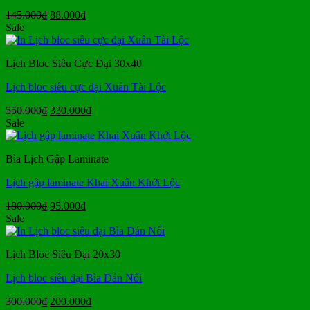
Giá
Giá
145.000
₫
88.000
₫
gốc
hiện
Sale
là:
tại
145.000₫.
là:
Lịch Bloc Siêu Cực Đại 30x40
88.000₫.
Lịch bloc siêu cực đại Xuân Tài Lộc
Giá
Giá
550.000
₫
330.000
₫
gốc
hiện
Sale
là:
tại
550.000₫.
là:
Bìa Lịch Gập Laminate
330.000₫.
Lịch gập laminate Khai Xuân Khởi Lộc
Giá
Giá
180.000
₫
95.000
₫
gốc
hiện
Sale
là:
tại
180.000₫.
là:
Lịch Bloc Siêu Đại 20x30
95.000₫.
Lịch bloc siêu đại Bìa Dán Nổi
Giá
Giá
300.000
₫
200.000
₫