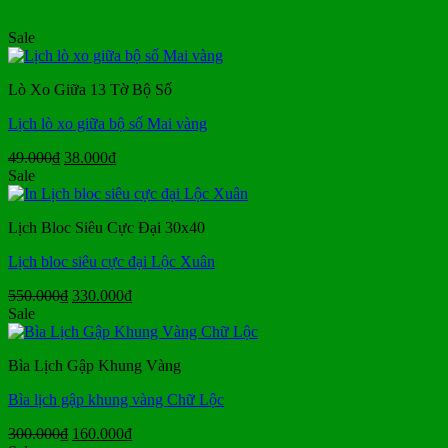
Sale
Lò Xo Giữa 13 Tờ Bộ Số
Lịch lò xo giữa bộ số Mai vàng
Giá
Giá
49.000
₫
38.000
₫
gốc
hiện
Sale
là:
tại
49.000₫.
là:
Lịch Bloc Siêu Cực Đại 30x40
38.000₫.
Lịch bloc siêu cực đại Lộc Xuân
Giá
Giá
550.000
₫
330.000
₫
gốc
hiện
Sale
là:
tại
550.000₫.
là:
Bìa Lịch Gập Khung Vàng
330.000₫.
Bìa lịch gập khung vàng Chữ Lộc
Giá
Giá
300.000
₫
160.000
₫