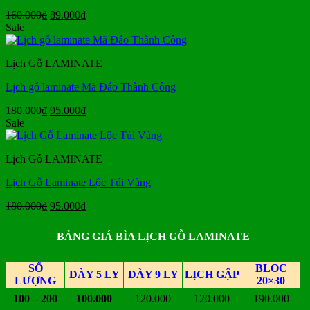
Giá
Giá
160.000
₫
89.000
₫
gốc
hiện
Sale
là:
tại
160.000₫.
là:
Lịch Gỗ LAMINATE
89.000₫.
Lịch gỗ laminate Mã Đáo Thành Công
Giá
Giá
180.000
₫
95.000
₫
gốc
hiện
Sale
là:
tại
180.000₫.
là:
Lịch Gỗ LAMINATE
95.000₫.
Lịch Gỗ Laminate Lộc Túi Vàng
Giá
Giá
180.000
₫
95.000
₫
gốc
hiện
là:
tại
BẢNG GIÁ BÌA LỊCH GỖ LAMINATE
180.000₫.
là:
95.000₫.
SỐ
BLOC
DÀY 5 LY
DÀY 9 LY
LỊCH GẬP
LƯỢNG
20×30
100 – 200
100.000
120.000
120.000
190.000