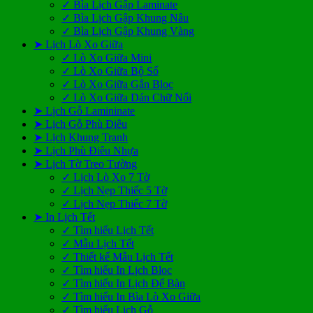
✓ Bìa Lịch Gập Laminate
✓ Bìa Lịch Gập Khung Nâu
✓ Bìa Lịch Gập Khung Vàng
➤ Lịch Lò Xo Giữa
✓ Lò Xo Giữa Mini
✓ Lò Xo Giữa Bộ Số
✓ Lò Xo Giữa Gắn Bloc
✓ Lò Xo Giữa Dán Chữ Nổi
➤ Lịch Gỗ Lamininate
➤ Lịch Gỗ Phù Điêu
➤ Lịch Khung Tranh
➤ Lịch Phù Điêu Nhựa
➤ Lịch Tờ Treo Tường
✓ Lịch Lò Xo 7 Tờ
✓ Lịch Nẹp Thiếc 5 Tờ
✓ Lịch Nẹp Thiếc 7 Tờ
➤ In Lịch Tết
✓ Tìm hiểu Lịch Tết
✓ Mẫu Lịch Tết
✓ Thiết kế Mẫu Lịch Tết
✓ Tìm hiểu In Lịch Bloc
✓ Tìm hiểu In Lịch Để Bàn
✓ Tìm hiểu In Bìa Lò Xo Giữa
✓ Tìm hiểu Lịch Gỗ