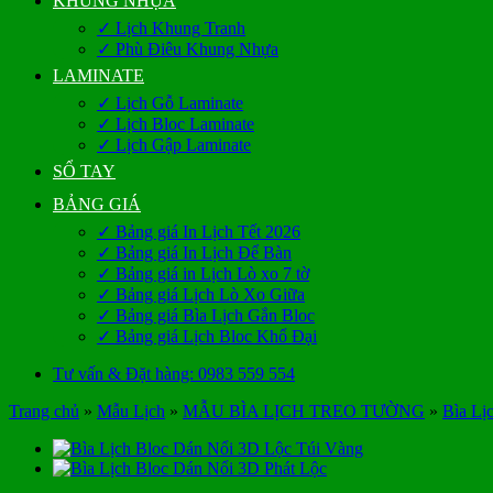
KHUNG NHỰA
✓ Lịch Khung Tranh
✓ Phù Điêu Khung Nhựa
LAMINATE
✓ Lịch Gỗ Laminate
✓ Lịch Bloc Laminate
✓ Lịch Gập Laminate
SỔ TAY
BẢNG GIÁ
✓ Bảng giá In Lịch Tết 2026
✓ Bảng giá In Lịch Để Bàn
✓ Bảng giá in Lịch Lò xo 7 tờ
✓ Bảng giá Lịch Lò Xo Giữa
✓ Bảng giá Bìa Lịch Gắn Bloc
✓ Bảng giá Lịch Bloc Khổ Đại
Tư vấn & Đặt hàng: 0983 559 554
Trang chủ
»
Mẫu Lịch
»
MẪU BÌA LỊCH TREO TƯỜNG
»
Bìa Lị