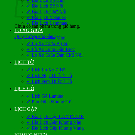
✓ Bìa Lịch Ép Kim
✓ Bìa Lịch Bế Nổi
✓ Bìa Lịch Chữ Nổi
✓ Bìa Lịch Metalize
✓ Bìa Lịch Laminate
Chưa có sản phẩm trong giỏ hàng.
LÒ XO GIỮA
Quay trở lại cửa hàng
✓ Lò Xo Giữa Mini
✓ Lò Xo Giữa Bộ Số
✓ Lò Xo Giữa Gắn Bloc
✓ Lò Xo Giữa Dán Chữ Nổi
LỊCH TỜ
✓ Lịch Lò Xo 7 Tờ
✓ Lịch Nẹp Thiếc 5 Tờ
✓ Lịch Nẹp Thiếc 7 Tờ
LỊCH GỖ
✓ Lịch Gỗ Lamina
✓ Phù Điêu Khung Gỗ
LỊCH GẬP
✓ Bìa Lịch Gập LAMINATE
✓ Bìa Lịch Gập Khung Nâu
✓ Bìa Lịch Gập Khung Vàng