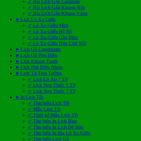
✓ Bìa Lịch Gập Laminate
✓ Bìa Lịch Gập Khung Nâu
✓ Bìa Lịch Gập Khung Vàng
➤ Lịch Lò Xo Giữa
✓ Lò Xo Giữa Mini
✓ Lò Xo Giữa Bộ Số
✓ Lò Xo Giữa Gắn Bloc
✓ Lò Xo Giữa Dán Chữ Nổi
➤ Lịch Gỗ Lamininate
➤ Lịch Gỗ Phù Điêu
➤ Lịch Khung Tranh
➤ Lịch Phù Điêu Nhựa
➤ Lịch Tờ Treo Tường
✓ Lịch Lò Xo 7 Tờ
✓ Lịch Nẹp Thiếc 5 Tờ
✓ Lịch Nẹp Thiếc 7 Tờ
➤ In Lịch Tết
✓ Tìm hiểu Lịch Tết
✓ Mẫu Lịch Tết
✓ Thiết kế Mẫu Lịch Tết
✓ Tìm hiểu In Lịch Bloc
✓ Tìm hiểu In Lịch Để Bàn
✓ Tìm hiểu In Bìa Lò Xo Giữa
✓ Tìm hiểu Lịch Gỗ