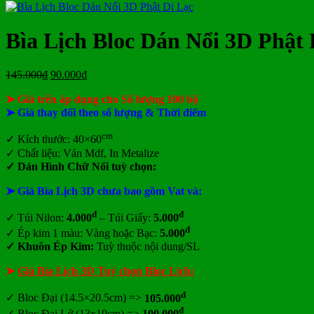
ở
Mẫu
tại
giá
nay
giá
tại
luận
In
Lịch
tphcm
ở
Lịch
Lịch
tphcm
lịch
Tết
Bảng
Bloc
Treo
Bìa Lịch Bloc Dán Nổi 3D Phật 
Bloc
TLV
giá
Khổ
Tường
đẹp
In
Đại
Lịch
Giá
Giá
145.000
₫
90.000
₫
Để
gốc
hiện
Bàn
➤ Giá trên áp dụng cho Số lượng 100 bộ
là:
tại
145.000₫.
là:
➤ Giá thay đổi theo số lượng & Thời điểm
90.000₫.
cm
✓ Kích thước: 40×60
✓ Chất liệu:
Ván Mdf,
In Metalize
✓
Dán Hình Chữ Nổi tuỳ chọn:
➤ Giá Bìa Lịch 3D chưa bao gồm
Vat và:
đ
đ
✓ Túi Nilon:
4.000
– Túi Giấy:
5.000
đ
✓ Ép kim 1 màu: Vàng hoặc Bạc:
5.000
✓ Khuôn Ép Kim:
Tuỳ thuộc nội dung/SL
➤
Giá Bìa Lịch 3D Tuỳ chọn Bloc Lịch:
đ
✓
Bloc Đại (14.5×20.5cm) =>
105.000
đ
✓ Bloc Đại Lở (13x19cm) =>
100.000