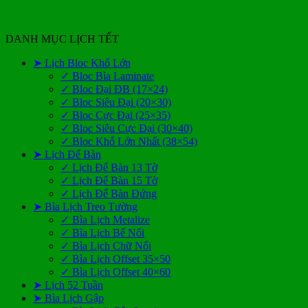
DANH MỤC LỊCH TẾT
➤ Lịch Bloc Khổ Lớn
✓ Bloc Bìa Laminate
✓ Bloc Đại ĐB (17×24)
✓ Bloc Siêu Đại (20×30)
✓ Bloc Cực Đại (25×35)
✓ Bloc Siêu Cực Đại (30×40)
✓ Bloc Khổ Lớn Nhất (38×54)
➤ Lịch Để Bàn
✓ Lịch Để Bàn 13 Tờ
✓ Lịch Để Bàn 15 Tờ
✓ Lịch Để Bàn Đứng
➤ Bìa Lịch Treo Tường
✓ Bìa Lịch Metalize
✓ Bìa Lịch Bế Nổi
✓ Bìa Lịch Chữ Nổi
✓ Bìa Lịch Offset 35×50
✓ Bìa Lịch Offset 40×60
➤ Lịch 52 Tuần
➤ Bìa Lịch Gập