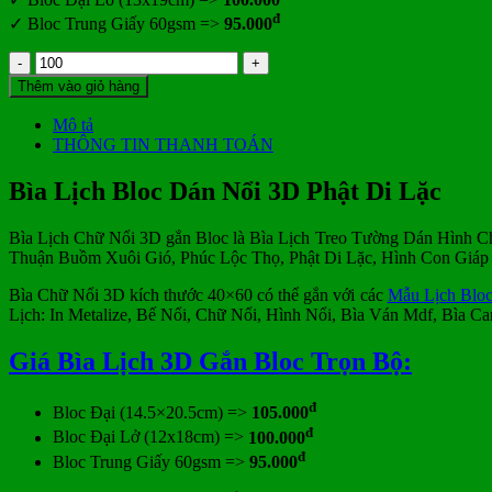
đ
✓ Bloc Trung Giấy 60gsm =>
95.000
Bìa
Lịch
Thêm vào giỏ hàng
Bloc
Dán
Mô tả
Nổi
THÔNG TIN THANH TOÁN
3D
Phật
Bìa Lịch Bloc Dán Nổi 3D Phật Di Lặc
Di
Lặc
Bìa Lịch Chữ Nổi 3D gắn Bloc là Bìa Lịch Treo Tường Dán Hình Ch
số
Thuận Buồm Xuôi Gió, Phúc Lộc Thọ, Phật Di Lặc, Hình Con Giáp 
lượng
Bìa Chữ Nổi 3D kích thước 40×60 có thể gắn với các
Mẫu Lịch Blo
Lịch: In Metalize, Bế Nổi, Chữ Nổi, Hình Nổi, Bìa Ván Mdf, Bìa Car
Giá Bìa Lịch 3D Gắn Bloc Trọn Bộ:
đ
Bloc Đại (14.5×20.5cm) =>
105.000
đ
Bloc Đại Lở (12x18cm) =>
100.000
đ
Bloc Trung Giấy 60gsm =>
95.000