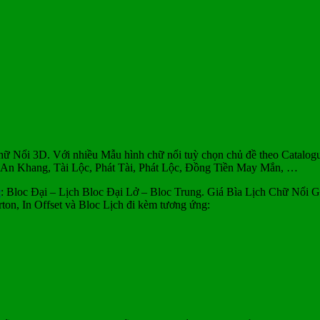
ữ Nổi 3D. Với nhiều Mẫu hình chữ nổi tuỳ chọn chủ đề theo Catalog
An Khang, Tài Lộc, Phát Tài, Phát Lộc, Đồng Tiền May Mắn, …
c
: Bloc Đại – Lịch Bloc Đại Lở – Bloc Trung. Giá Bìa Lịch Chữ Nổi G
ton, In Offset và Bloc Lịch đi kèm tương ứng: