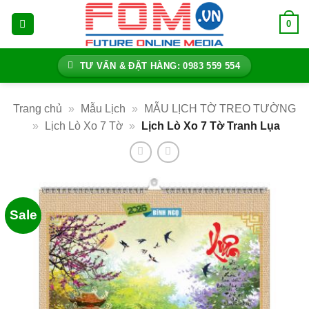
Bỏ
0
qua
nội
dung
TƯ VẤN & ĐẶT HÀNG: 0983 559 554
Trang chủ
»
Mẫu Lịch
»
MẪU LỊCH TỜ TREO TƯỜNG
»
Lịch Lò Xo 7 Tờ
»
Lịch Lò Xo 7 Tờ Tranh Lụa
Sale