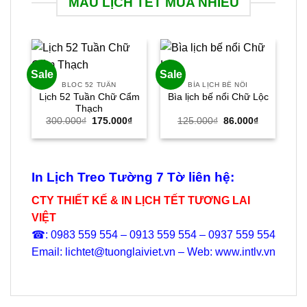
MẪU LỊCH TẾT MUA NHIỀU
Sale
Sale
Sal
BLOC 52 TUẦN
BÌA LỊCH BẾ NỔI
Lịch 52 Tuần Chữ Cẩm
Bìa lịch bế nổi Chữ Lộc
Thạch
Giá
Giá
Giá
Giá
300.000
₫
175.000
₫
125.000
₫
86.000
₫
gốc
hiện
gốc
hiện
là:
tại
là:
tại
300.000₫.
là:
125.000₫.
là:
175.000₫.
86.000₫.
In Lịch Treo Tường 7 Tờ liên hệ:
CTY THIẾT KẾ & IN LỊCH TẾT TƯƠNG LAI
VIỆT
☎: 0983 559 554 – 0913 559 554 – 0937 559 554
Email: lichtet@tuonglaiviet.vn – Web: www.intlv.vn