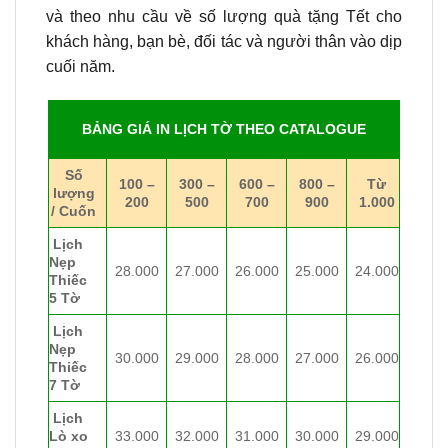
và theo nhu cầu về số lượng quà tặng Tết cho
khách hàng, bạn bè, đối tác và người thân vào dịp
cuối năm.
BẢNG GIÁ IN LỊCH TỜ THEO CATALOGUE
Số
100 –
300 –
600 –
800 –
Từ
lượng
200
500
700
900
1.000
/ Cuốn
Lịch
Nẹp
28.000
27.000
26.000
25.000
24.000
Thiếc
5 Tờ
Lịch
Nẹp
30.000
29.000
28.000
27.000
26.000
Thiếc
7 Tờ
Lịch
Lò xo
33.000
32.000
31.000
30.000
29.000