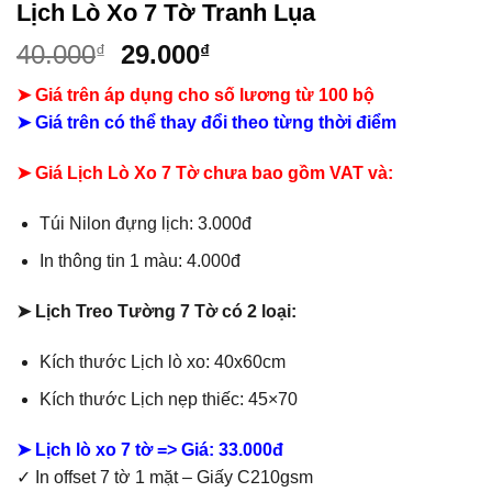
Lịch Lò Xo 7 Tờ Tranh Lụa
Giá
Giá
40.000
29.000
₫
₫
gốc
hiện
➤ Giá trên áp dụng cho số lương từ 100 bộ
là:
tại
➤ Giá trên có thể thay đổi theo từng thời điểm
40.000₫.
là:
29.000₫.
➤ Giá Lịch Lò Xo 7 Tờ chưa bao gồm
VAT và:
Túi Nilon đựng lịch: 3.000đ
In thông tin 1 màu: 4.000đ
➤ Lịch Treo Tường 7 Tờ có 2 loại:
Kích thước Lịch lò xo: 40x60cm
Kích thước Lịch nẹp thiếc: 45×70
➤ Lịch lò xo 7 tờ => Giá: 33.000đ
✓ In offset 7 tờ 1 mặt – Giấy C210gsm