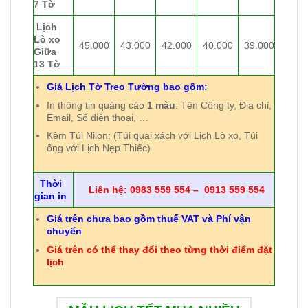
7 Tờ
Lịch
Lò xo
45.000
43.000
42.000
40.000
39.000
Giữa
13 Tờ
Giá Lịch Tờ Treo Tường bao gồm:
In thông tin quảng cáo
1 màu
: Tên Công ty, Địa chỉ,
Email, Số điện thoại, …
Kèm Túi Nilon: (Túi quai xách với Lịch Lò xo, Túi
ống với Lịch Nẹp Thiếc)
Thời
Liên hệ: 0983 559 554 – 0913 559 554
gian in
Giá trên chưa bao gồm thuế VAT và Phí vận
chuyển
Giá trên có thể thay đổi theo từng thời điểm đặt
lịch