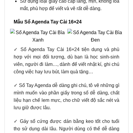
Sử dụng loại giấy cao cấp láng, mịn, không lóa
mắt, phù hợp để viết và vẽ rất dễ dàng.
Mẫu Sổ Agenda Tay Cài 16×24
✓ Sổ Agenda Tay Cài 16×24 tiện dụng và phù
hợp với mọi đối tượng, dù bạn là học sinh-sinh
viên, người đi làm…, dành để viết nhật kí, ghi chú
công việc hay lưu bút, làm quà tặng…
✓ Sổ Tay Agenda dễ dàng ghi chú, tô vẽ những gì
mình muốn vào phần giấy trong sổ dễ dàng, chất
liệu hạn chế lem mực, cho chữ viết độ sắc nét và
lưu giữ được lâu.
✓ Gáy sổ cứng được dán bằng keo tốt cho tuổi
thọ sử dụng dài lâu. Người dùng có thể dễ dàng