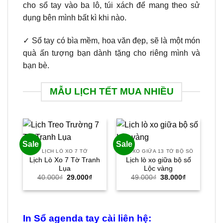
cho sổ tay vào ba lô, túi xách để mang theo sử
dụng bên mình bất kì khi nào.
✓ Sổ tay có bìa mềm, hoa văn đẹp, sẽ là một món
quà ấn tượng bạn dành tặng cho riêng mình và
bạn bè.
MẪU LỊCH TẾT MUA NHIỀU
Sale
Sale
Sal
LỊCH LÒ XO 7 TỜ
LÒ XO GIỮA 13 TỜ BỘ SỐ
LỊ
Lịch Lò Xo 7 Tờ Tranh
Lịch lò xo giữa bộ số
L
Lụa
Lộc vàng
Giá
Giá
Giá
Giá
40.000
₫
29.000
₫
49.000
₫
38.000
₫
gốc
hiện
gốc
hiện
là:
tại
là:
tại
40.000₫.
là:
49.000₫.
là:
29.000₫.
38.000₫.
In Sổ agenda tay cài liên hệ: