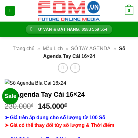
Bỏ
0
qua
nội
dung
TƯ VẤN & ĐẶT HÀNG: 0983 559 554
Trang chủ
»
Mẫu Lịch
»
SỔ TAY AGENDA
»
Sổ
Agenda Tay Cài 16×24
Sổ Agenda Tay Cài 16×24
Sale
Giá
Giá
230.000
145.000
₫
₫
gốc
hiện
➤ Giá trên áp dụng cho số lượng từ 100 Sổ
là:
tại
➤ Giá có thể thay đổi tùy số lượng & Thời điểm
230.000₫.
là:
145.000₫.