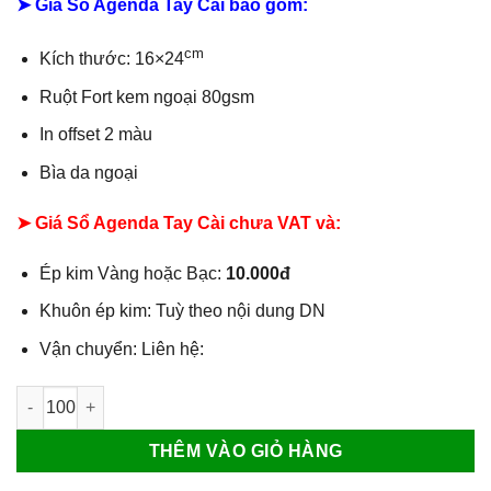
➤ Giá Sổ Agenda Tay Cài bao gồm:
cm
Kích thước: 16×24
Ruột Fort kem ngoại 80gsm
In offset 2 màu
Bìa da ngoại
➤ Giá Sổ Agenda Tay Cài chưa VAT và:
Ép kim Vàng hoặc Bạc:
10.000đ
Khuôn ép kim: Tuỳ theo nội dung DN
Vận chuyển: Liên hệ:
Sổ Agenda Tay Cài 16x24 số lượng
THÊM VÀO GIỎ HÀNG