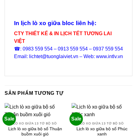
In lịch lò xo giữa bloc liên hệ:
CTY THIẾT KẾ & IN LỊCH TẾT TƯƠNG LAI
VIỆT
☎: 0983 559 554 – 0913 559 554 – 0937 559 554
Email: lichtet@tuonglaiviet.vn – Web: www.intlv.vn
SẢN PHẨM TƯƠNG TỰ
Sale
Sale
LÒ XO GIỮA 13 TỜ BỘ SỐ
LÒ XO GIỮA 13 TỜ BỘ SỐ
Lịch lò xo giữa bộ số Thuận
Lịch lò xo giữa bộ số Phúc
buồm xuôi gió
xanh