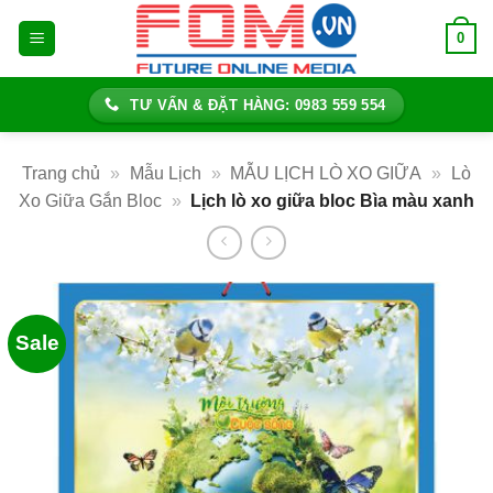
Bỏ
0
qua
nội
dung
TƯ VẤN & ĐẶT HÀNG: 0983 559 554
Trang chủ
»
Mẫu Lịch
»
MẪU LỊCH LÒ XO GIỮA
»
Lò
Xo Giữa Gắn Bloc
»
Lịch lò xo giữa bloc Bìa màu xanh
Sale