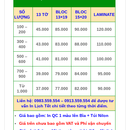
SỐ
BLOC
BLOC
13 TỜ
LAMINATE
LƯỢNG
13×19
15×20
100 –
45.000
85.000
90.000
120.000
200
300 –
43.000
83.000
88.000
110.000
400
500 –
41.000
81.000
86.000
100.000
600
700 –
39.000
79.000
84.000
95.000
900
Từ
37.000
77.000
82.000
90.000
1.000
Liên hệ: 0983.559.554 – 0913.559.554 để được tư
vấn In Lịch Tết chi tiết theo từng thời điểm.
Giá bao gồm: In QC 1 màu lên Bìa + Túi Nilon
Giá trên chưa bao gồm VAT và Phí vận chuyển