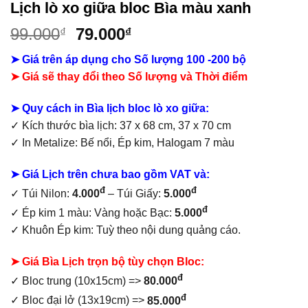
Lịch lò xo giữa bloc Bìa màu xanh
Giá
Giá
99.000
79.000
₫
₫
gốc
hiện
➤ Giá trên áp dụng cho Số lượng 100 -200 bộ
là:
tại
➤ Giá sẽ thay đổi theo Số lượng và Thời điểm
99.000₫.
là:
79.000₫.
➤
Quy cách in Bìa lịch bloc lò xo giữa:
✓ Kích thước bìa lịch: 37 x 68 cm, 37 x 70 cm
✓ In Metalize: Bế nổi, Ép kim, Halogam 7 màu
➤ Giá Lịch trên chưa bao gồm
VAT và:
đ
đ
✓ Túi Nilon:
4.000
– Túi Giấy:
5.000
đ
✓ Ép kim 1 màu: Vàng hoặc Bạc:
5.000
✓ Khuôn Ép kim: Tuỳ theo nội dung quảng cáo.
➤ Giá Bìa Lịch trọn bộ tùy chọn Bloc:
đ
✓ Bloc trung (10x15cm) =>
80.000
đ
✓ Bloc đại lở (13x19cm) =>
85.000