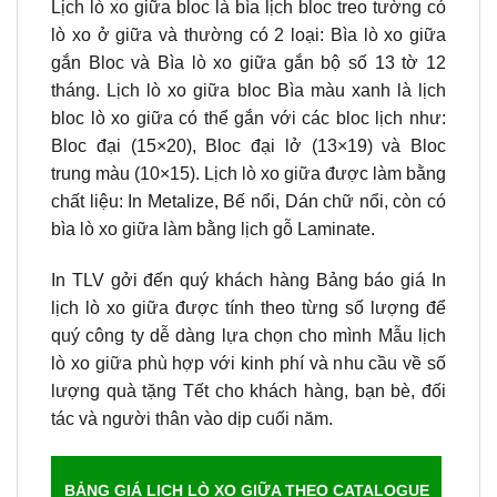
Lịch lò xo giữa bloc là bìa lịch bloc treo tường có
lò xo ở giữa và thường có 2 loại: Bìa lò xo giữa
gắn Bloc và Bìa lò xo giữa gắn bộ số 13 tờ 12
tháng. Lịch lò xo giữa bloc Bìa màu xanh là lịch
bloc lò xo giữa có thể gắn với các bloc lịch như:
Bloc đại (15×20), Bloc đại lở (13×19) và Bloc
trung màu (10×15). Lịch lò xo giữa được làm bằng
chất liệu: In Metalize, Bế nổi, Dán chữ nổi, còn có
bìa lò xo giữa làm bằng lịch gỗ Laminate.
In TLV gởi đến quý khách hàng Bảng báo giá In
lịch lò xo giữa được tính theo từng số lượng để
quý công ty dễ dàng lựa chọn cho mình Mẫu lịch
lò xo giữa phù hợp với kinh phí và nhu cầu về số
lượng quà tặng Tết cho khách hàng, bạn bè, đối
tác và người thân vào dịp cuối năm.
BẢNG GIÁ LỊCH LÒ XO GIỮA THEO CATALOGUE