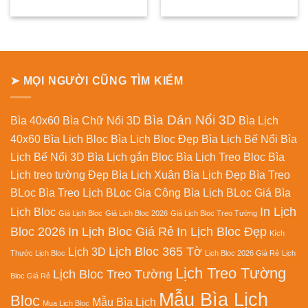
gốc
hiện
gốc
hiện
là:
tại
là:
tại
280.000₫.
là:
250.000₫.
là:
150.000₫.
130.000
➤ MỌI NGƯỜI CŨNG TÌM KIẾM
Bìa Dán Nổi 3D
Bìa 40x60
Bìa Chữ Nổi 3D
Bìa Lịch
40x60
Bìa Lịch Bloc
Bìa Lịch Bloc Đẹp
Bìa Lịch Bế Nổi
Bìa
Lịch Bế Nổi 3D
Bìa Lịch gắn Bloc
Bìa Lịch Treo Bloc
Bìa
Lịch treo tường Đẹp
Bìa Lịch Xuân
Bìa Lịch Đẹp
Bìa Treo
BLoc
Bìa Treo Lịch BLoc
Gia Công Bìa Lịch BLoc
Giá Bìa
In Lịch
Lịch Bloc
Giá Lịch Bloc
Giá Lịch Bloc 2026
Giá Lịch Bloc Treo Tường
Bloc 2026
In Lịch Bloc Giá Rẻ
In Lịch Bloc Đẹp
Kích
Lịch Bloc 365 Tờ
Lịch 3D
Thước Lịch Bloc
Lịch Bloc 2026 Giá Rẻ
Lịch
Lịch Treo Tường
Lịch Bloc Treo Tường
Bloc Giá Rẻ
Mẫu Bìa Lịch
Bloc
Mẫu Bìa Lịch
Mua Lich Bloc