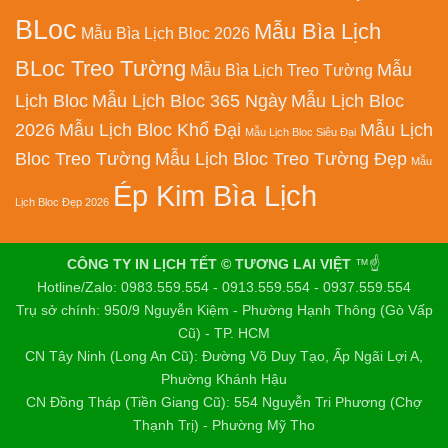
BLoc
Mẫu Bìa Lịch
Mẫu Bìa Lịch Bloc 2026
BLoc Treo Tường
Mẫu
Mẫu Bìa Lịch Treo Tường
Lịch Bloc
Mẫu Lịch Bloc 365 Ngày
Mẫu Lịch Bloc
2026
Mẫu Lịch Bloc Khổ Đại
Mẫu Lịch
Mẫu Lịch Bloc Siêu Đại
Bloc Treo Tường
Mẫu Lịch Bloc Treo Tường Đẹp
Mẫu
Ép Kim Bìa Lịch
Lịch Bloc Đẹp 2026
CÔNG TY IN LỊCH TẾT © TƯƠNG LAI VIỆT
™☝️
Hotline/Zalo: 0983.559.554 - 0913.559.554 - 0937.559.554
Trụ sở chính: 950/9 Nguyễn Kiệm - Phường Hạnh Thông (Gò Vấp
Cũ) - TP. HCM
CN Tây Ninh (Long An Cũ): Đường Võ Duy Tạo, Ấp Ngãi Lợi A,
Phường Khánh Hậu
CN Đồng Tháp (Tiền Giang Cũ): 554 Nguyễn Tri Phương (Chợ
Thạnh Trị) - Phường Mỹ Tho