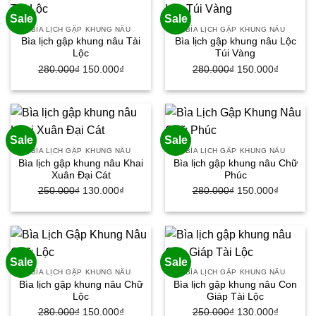
130.000₫.
150.000
Sale
Sale
BÌA LỊCH GẬP KHUNG NÂU
BÌA LỊCH GẬP KHUNG NÂU
Bìa lịch gập khung nâu Tài
Bìa lịch gập khung nâu Lộc
Lộc
Túi Vàng
280.000
₫
Giá
150.000
₫
Giá
280.000
₫
Giá
150.000
₫
Giá
gốc
hiện
gốc
hiện
là:
tại
là:
tại
280.000₫.
là:
280.000₫.
là:
150.000₫.
150.000
Sale
Sale
BÌA LỊCH GẬP KHUNG NÂU
BÌA LỊCH GẬP KHUNG NÂU
Bìa lịch gập khung nâu Khai
Bìa lịch gập khung nâu Chữ
Xuân Đại Cát
Phúc
250.000
₫
Giá
130.000
₫
Giá
280.000
₫
Giá
150.000
₫
Giá
gốc
hiện
gốc
hiện
là:
tại
là:
tại
250.000₫.
là:
280.000₫.
là:
130.000₫.
150.000
Sale
Sale
BÌA LỊCH GẬP KHUNG NÂU
BÌA LỊCH GẬP KHUNG NÂU
Bìa lịch gập khung nâu Chữ
Bìa lịch gập khung nâu Con
Lộc
Giáp Tài Lộc
280.000
₫
Giá
150.000
₫
Giá
250.000
₫
Giá
130.000
₫
Giá