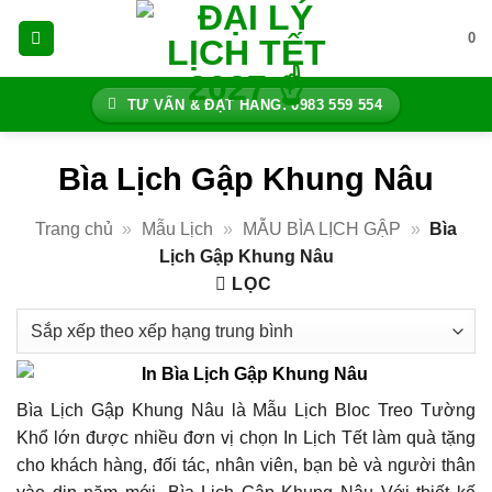
Bỏ
0
qua
nội
dung
TƯ VẤN & ĐẶT HÀNG: 0983 559 554
Bìa Lịch Gập Khung Nâu
Trang chủ
»
Mẫu Lịch
»
MẪU BÌA LỊCH GẬP
»
Bìa
Lịch Gập Khung Nâu
LỌC
Bìa Lịch Gập Khung Nâu là Mẫu Lịch Bloc Treo Tường
Khổ lớn được nhiều đơn vị chọn In Lịch Tết làm quà tặng
cho khách hàng, đối tác, nhân viên, bạn bè và người thân