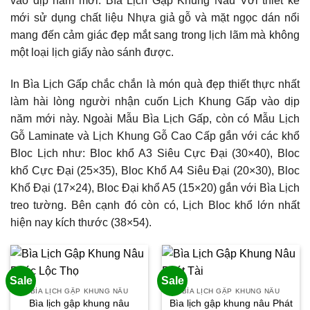
vào dịp năm mới. Bìa Lịch Gập Khung Nâu Với thiết kế
mới sử dụng chất liệu Nhựa giả gỗ và mặt ngọc dán nổi
mang đến cảm giác đẹp mắt sang trong lịch lãm mà không
một loại lịch giấy nào sánh được.
In Bìa Lịch Gấp chắc chắn là món quà đẹp thiết thực nhất
làm hài lòng người nhận cuốn Lịch Khung Gấp vào dịp
năm mới này. Ngoài Mẫu Bìa Lịch Gấp, còn có Mẫu Lịch
Gỗ Laminate và Lịch Khung Gỗ Cao Cấp gắn với các khổ
Bloc Lịch như: Bloc khổ A3 Siêu Cực Đại (30×40), Bloc
khổ Cực Đại (25×35), Bloc Khổ A4 Siêu Đại (20×30), Bloc
Khổ Đại (17×24), Bloc Đại khổ A5 (15×20) gắn với Bìa Lịch
treo tường. Bên cạnh đó còn có, Lịch Bloc khổ lớn nhất
hiện nay kích thước (38×54).
Sale
Sale
BÌA LỊCH GẬP KHUNG NÂU
BÌA LỊCH GẬP KHUNG NÂU
Bìa lịch gập khung nâu
Bìa lịch gập khung nâu Phát