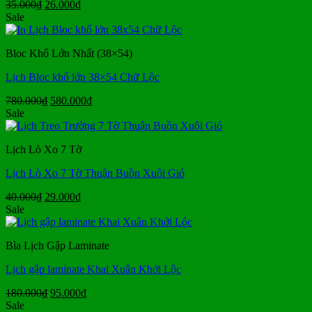
Giá
Giá
35.000
₫
26.000
₫
gốc
hiện
Sale
là:
tại
35.000₫.
là:
Bloc Khổ Lớn Nhất (38×54)
26.000₫.
Lịch Bloc khổ lớn 38×54 Chữ Lộc
Giá
Giá
780.000
₫
580.000
₫
gốc
hiện
Sale
là:
tại
780.000₫.
là:
Lịch Lò Xo 7 Tờ
580.000₫.
Lịch Lò Xo 7 Tờ Thuận Buồn Xuôi Gió
Giá
Giá
40.000
₫
29.000
₫
gốc
hiện
Sale
là:
tại
40.000₫.
là:
Bìa Lịch Gập Laminate
29.000₫.
Lịch gập laminate Khai Xuân Khởi Lộc
Giá
Giá
180.000
₫
95.000
₫
gốc
hiện
Sale