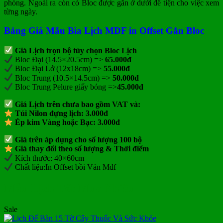
phòng. Ngoài ra còn có Bloc được gắn ở dưới để tiện cho việc xem
72.000₫.
từng ngày.
Bảng Giá Mẫu Bìa Lịch MDF in Offset Gắn Bloc
Giá Lịch trọn bộ tùy chọn Bloc Lịch
Bloc Đại (14.5×20.5cm) =>
65.000đ
Bloc Đại Lở (12x18cm) =>
55.000đ
Bloc Trung (10.5×14.5cm) =>
50.000đ
Bloc Trung Pelure giấy bóng =>
45.000đ
Giá Lịch trên chưa bao gồm
VAT và:
Túi Nilon đựng lịch: 3.000đ
Ép kim Vàng hoặc Bạc: 3.000đ
Giá trên áp dụng cho số lượng 100 bộ
Giá thay đổi theo số lượng & Thời điểm
Kích thước: 40×60cm
Chất liệu:
In Offset bồi Ván Mdf
Mẫu Lịch Tết Mua Nhiều
Sale