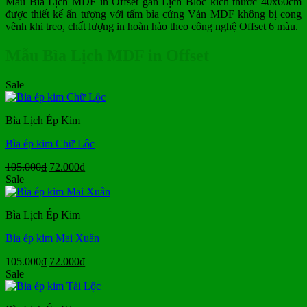
Mẫu Bìa Lịch MDF in Offset gắn Lịch Bloc kích thước 40x60cm
được thiết kế ấn tượng với tấm bìa cứng Ván MDF không bị cong
vênh khi treo, chất lượng in hoàn hảo theo công nghệ Offset 6 màu.
Mẫu Bìa Lịch MDF in Offset
Sale
Bìa Lịch Ép Kim
Bìa ép kim Chữ Lộc
Giá
Giá
105.000
₫
72.000
₫
gốc
hiện
Sale
là:
tại
105.000₫.
là:
Bìa Lịch Ép Kim
72.000₫.
Bìa ép kim Mai Xuân
Giá
Giá
105.000
₫
72.000
₫
gốc
hiện
Sale
là:
tại
105.000₫.
là: