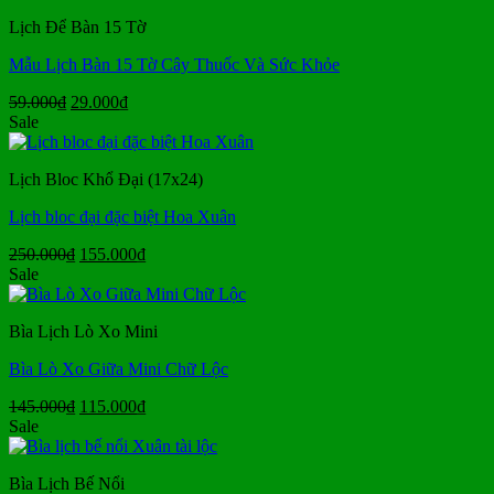
Lịch Để Bàn 15 Tờ
Mẫu Lịch Bàn 15 Tờ Cây Thuốc Và Sức Khỏe
Giá
Giá
59.000
₫
29.000
₫
gốc
hiện
Sale
là:
tại
59.000₫.
là:
Lịch Bloc Khổ Đại (17x24)
29.000₫.
Lịch bloc đại đặc biệt Hoa Xuân
Giá
Giá
250.000
₫
155.000
₫
gốc
hiện
Sale
là:
tại
250.000₫.
là:
Bìa Lịch Lò Xo Mini
155.000₫.
Bìa Lò Xo Giữa Mini Chữ Lộc
Giá
Giá
145.000
₫
115.000
₫
gốc
hiện
Sale
là:
tại
145.000₫.
là:
Bìa Lịch Bế Nổi
115.000₫.