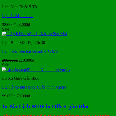
450.000₫.
là:
Lịch Nẹp Thiếc 5 Tờ
350.000₫.
Lịch 5 tờ Lộc xuân
Giá
Giá
32.000
₫
23.000
₫
gốc
hiện
Sale
là:
tại
32.000₫.
là:
Lịch Bloc Siêu Đại 20x30
23.000₫.
Lịch bloc siêu đại Khánh Sơn Mài
Giá
Giá
300.000
₫
210.000
₫
gốc
hiện
Sale
là:
tại
300.000₫.
là:
Lò Xo Giữa Gắn Bloc
210.000₫.
Lịch lò xo giữa bloc Xuân thịnh vượng
Giá
Giá
99.000
₫
79.000
₫
gốc
hiện
là:
tại
In Bìa Lịch MDF in Offset gắn Bloc
99.000₫.
là:
79.000₫.