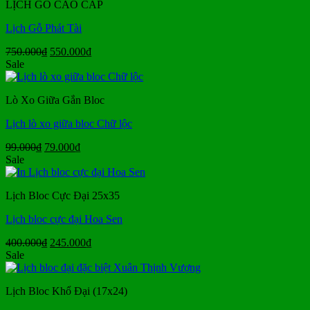
LỊCH GỖ CAO CẤP
38.000₫.
Lịch Gỗ Phát Tài
Giá
Giá
750.000
₫
550.000
₫
gốc
hiện
Sale
là:
tại
750.000₫.
là:
Lò Xo Giữa Gắn Bloc
550.000₫.
Lịch lò xo giữa bloc Chữ lộc
Giá
Giá
99.000
₫
79.000
₫
gốc
hiện
Sale
là:
tại
99.000₫.
là:
Lịch Bloc Cực Đại 25x35
79.000₫.
Lịch bloc cực đại Hoa Sen
Giá
Giá
400.000
₫
245.000
₫
gốc
hiện
Sale
là:
tại
400.000₫.
là:
Lịch Bloc Khổ Đại (17x24)
245.000₫.