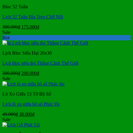
300.000₫.
là:
Bloc 52 Tuần
190.000₫.
Lịch 52 Tuần Bìa Treo Chữ Nổi
Giá
Giá
300.000
₫
175.000
₫
gốc
hiện
Sale
là:
tại
Hot
300.000₫.
là:
175.000₫.
Lịch Bloc Siêu Đại 20x30
Lịch bloc siêu đại Thắng Cảnh Thế Giới
Giá
Giá
300.000
₫
200.000
₫
gốc
hiện
Sale
là:
tại
300.000₫.
là:
Lò Xo Giữa 13 Tờ Bộ Số
200.000₫.
Lịch lò xo giữa bộ số Phúc lộc
Giá
Giá
49.000
₫
38.000
₫
gốc
hiện
Sale
là:
tại
49.000₫.
là: