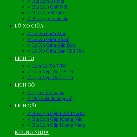
✓ Bìa Lịch Bế Nổi
✓ Bìa Lịch Chữ Nổi
✓ Bìa Lịch Metalize
✓ Bìa Lịch Laminate
LÒ XO GIỮA
✓ Lò Xo Giữa Mini
✓ Lò Xo Giữa Bộ Số
✓ Lò Xo Giữa Gắn Bloc
✓ Lò Xo Giữa Dán Chữ Nổi
LỊCH TỜ
✓ Lịch Lò Xo 7 Tờ
✓ Lịch Nẹp Thiếc 5 Tờ
✓ Lịch Nẹp Thiếc 7 Tờ
LỊCH GỖ
✓ Lịch Gỗ Lamina
✓ Phù Điêu Khung Gỗ
LỊCH GẬP
✓ Bìa Lịch Gập LAMINATE
✓ Bìa Lịch Gập Khung Nâu
✓ Bìa Lịch Gập Khung Vàng
KHUNG NHỰA