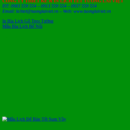
CÔNG TY THIẾT KẾ & IN LỊCH TẾT TƯƠNG LAI VIỆT
ĐT: 0983 559 554 – 0913 559 554 – 0937 559 554
Email: lichtet@tuonglaiviet.vn – Web: www.tuonglaiviet.vn
In Bìa Lịch Gỗ Treo Tường
Mẫu Bìa Lịch Bế Nổi
Có thể bạn quan tâm