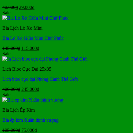
Giá
Giá
40.000
₫
29.000
₫
gốc
hiện
Sale
là:
tại
40.000₫.
là:
Bìa Lịch Lò Xo Mini
29.000₫.
Bìa Lò Xo Giữa Mini Chữ Phúc
Giá
Giá
145.000
₫
115.000
₫
gốc
hiện
Sale
là:
tại
145.000₫.
là:
Lịch Bloc Cực Đại 25x35
115.000₫.
Lịch bloc cực đại Phong Cảnh Thế Giới
Giá
Giá
400.000
₫
245.000
₫
gốc
hiện
Sale
là:
tại
400.000₫.
là:
Bìa Lịch Ép Kim
245.000₫.
Bìa ép kim Xuân thịnh vượng
Giá
Giá
105.000
₫
75.000
₫