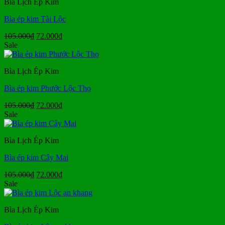
Bìa Lịch Ép Kim
72.000₫.
Bìa ép kim Tài Lộc
Giá
Giá
105.000
₫
72.000
₫
gốc
hiện
Sale
là:
tại
105.000₫.
là:
Bìa Lịch Ép Kim
72.000₫.
Bìa ép kim Phước Lộc Thọ
Giá
Giá
105.000
₫
72.000
₫
gốc
hiện
Sale
là:
tại
105.000₫.
là:
Bìa Lịch Ép Kim
72.000₫.
Bìa ép kim Cây Mai
Giá
Giá
105.000
₫
72.000
₫
gốc
hiện
Sale
là:
tại
105.000₫.
là:
Bìa Lịch Ép Kim
72.000₫.