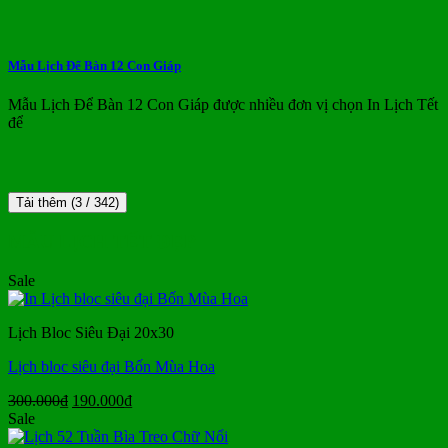
Mẫu Lịch Để Bàn 12 Con Giáp
Mẫu Lịch Để Bàn 12 Con Giáp được nhiều đơn vị chọn In Lịch Tết
để
Tải thêm
(
3
/ 342)
MẪU LỊCH TẾT ĐẸP
Sale
Lịch Bloc Siêu Đại 20x30
Lịch bloc siêu đại Bốn Mùa Hoa
Giá
Giá
300.000
₫
190.000
₫
gốc
hiện
Sale
là:
tại