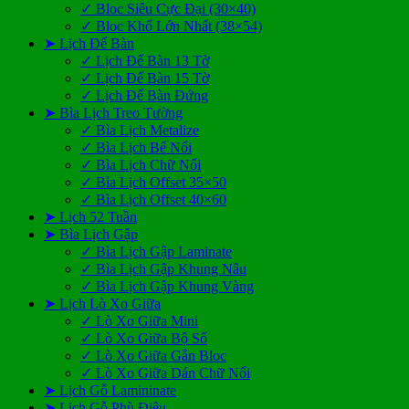
✓ Bloc Siêu Cực Đại (30×40)
✓ Bloc Khổ Lớn Nhất (38×54)
➤ Lịch Để Bàn
✓ Lịch Để Bàn 13 Tờ
✓ Lịch Để Bàn 15 Tờ
✓ Lịch Để Bàn Đứng
➤ Bìa Lịch Treo Tường
✓ Bìa Lịch Metalize
✓ Bìa Lịch Bế Nổi
✓ Bìa Lịch Chữ Nổi
✓ Bìa Lịch Offset 35×50
✓ Bìa Lịch Offset 40×60
➤ Lịch 52 Tuần
➤ Bìa Lịch Gập
✓ Bìa Lịch Gập Laminate
✓ Bìa Lịch Gập Khung Nâu
✓ Bìa Lịch Gập Khung Vàng
➤ Lịch Lò Xo Giữa
✓ Lò Xo Giữa Mini
✓ Lò Xo Giữa Bộ Số
✓ Lò Xo Giữa Gắn Bloc
✓ Lò Xo Giữa Dán Chữ Nổi
➤ Lịch Gỗ Lamininate
➤ Lịch Gỗ Phù Điêu