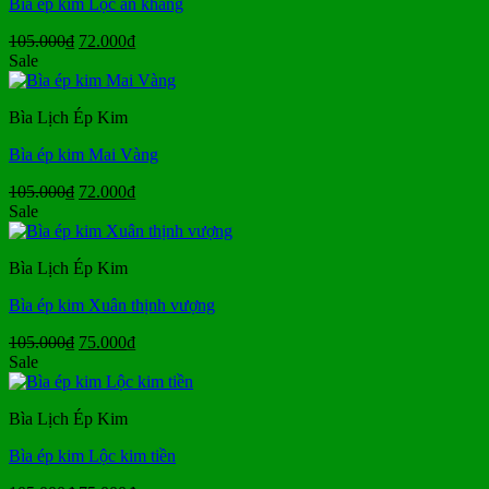
Bìa ép kim Lộc an khang
Giá
Giá
105.000
₫
72.000
₫
gốc
hiện
Sale
là:
tại
105.000₫.
là:
Bìa Lịch Ép Kim
72.000₫.
Bìa ép kim Mai Vàng
Giá
Giá
105.000
₫
72.000
₫
gốc
hiện
Sale
là:
tại
105.000₫.
là:
Bìa Lịch Ép Kim
72.000₫.
Bìa ép kim Xuân thịnh vượng
Giá
Giá
105.000
₫
75.000
₫
gốc
hiện
Sale
là:
tại
105.000₫.
là:
Bìa Lịch Ép Kim
75.000₫.
Bìa ép kim Lộc kim tiền