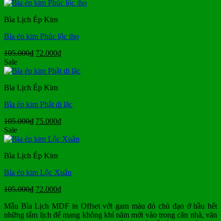
là:
tại
105.000₫.
là:
Bìa Lịch Ép Kim
75.000₫.
Bìa ép kim Phúc lộc thọ
Giá
Giá
105.000
₫
72.000
₫
gốc
hiện
Sale
là:
tại
105.000₫.
là:
Bìa Lịch Ép Kim
72.000₫.
Bìa ép kim Phật di lặc
Giá
Giá
105.000
₫
75.000
₫
gốc
hiện
Sale
là:
tại
105.000₫.
là:
Bìa Lịch Ép Kim
75.000₫.
Bìa ép kim Lộc Xuân
Giá
Giá
105.000
₫
72.000
₫
gốc
hiện
Mẫu Bìa Lịch MDF in Offset với gam màu đỏ chủ đạo ở hầu hết
là:
tại
những tấm lịch để mang không khí năm mới vào trong căn nhà, văn
105.000₫.
là: