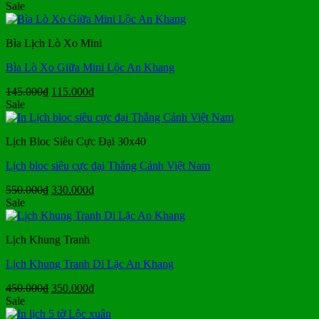
gốc
hiện
Sale
là:
tại
105.000₫.
là:
Bìa Lịch Lò Xo Mini
75.000₫.
Bìa Lò Xo Giữa Mini Lộc An Khang
Giá
Giá
145.000
₫
115.000
₫
gốc
hiện
Sale
là:
tại
145.000₫.
là:
Lịch Bloc Siêu Cực Đại 30x40
115.000₫.
Lịch bloc siêu cực đại Thắng Cảnh Việt Nam
Giá
Giá
550.000
₫
330.000
₫
gốc
hiện
Sale
là:
tại
550.000₫.
là:
Lịch Khung Tranh
330.000₫.
Lịch Khung Tranh Di Lặc An Khang
Giá
Giá
450.000
₫
350.000
₫
gốc
hiện
Sale
là:
tại