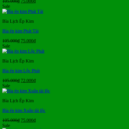
Giá
Giá
105.000
₫
75.000
₫
gốc
hiện
Sale
là:
tại
105.000₫.
là:
Bìa Lịch Ép Kim
75.000₫.
Bìa ép kim Phát Tài
Giá
Giá
105.000
₫
75.000
₫
gốc
hiện
Sale
là:
tại
105.000₫.
là:
Bìa Lịch Ép Kim
75.000₫.
Bìa ép kim Lộc Phát
Giá
Giá
105.000
₫
72.000
₫
gốc
hiện
Sale
là:
tại
105.000₫.
là:
Bìa Lịch Ép Kim
72.000₫.
Bìa ép kim Xuân tài lộc
Giá
Giá
105.000
₫
75.000
₫
gốc
hiện
Sale