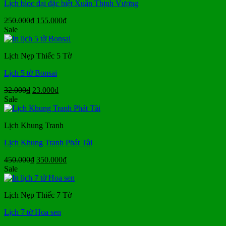
Lịch bloc đại đặc biệt Xuân Thịnh Vượng
Giá
Giá
250.000
₫
155.000
₫
gốc
hiện
Sale
là:
tại
250.000₫.
là:
Lịch Nẹp Thiếc 5 Tờ
155.000₫.
Lịch 5 tờ Bonsai
Giá
Giá
32.000
₫
23.000
₫
gốc
hiện
Sale
là:
tại
32.000₫.
là:
Lịch Khung Tranh
23.000₫.
Lịch Khung Tranh Phát Tài
Giá
Giá
450.000
₫
350.000
₫
gốc
hiện
Sale
là:
tại
450.000₫.
là:
Lịch Nẹp Thiếc 7 Tờ
350.000₫.
Lịch 7 tờ Hoa sen