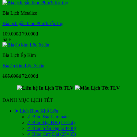
là:
tại
180.000₫.
là:
Bìa Lịch Metalize
95.000₫.
Bìa lịch gắn bloc Phước lộc thọ
Giá
Giá
109.000
₫
79.000
₫
gốc
hiện
Sale
là:
tại
109.000₫.
là:
Bìa Lịch Ép Kim
79.000₫.
Bìa ép kim Lộc Xuân
Giá
Giá
105.000
₫
72.000
₫
gốc
hiện
là:
tại
105.000₫.
là:
72.000₫.
DANH MỤC LỊCH TẾT
➤ Lịch Bloc Khổ Lớn
✓ Bloc Bìa Laminate
✓ Bloc Đại ĐB (17×24)
✓ Bloc Siêu Đại (20×30)
✓ Bloc Cực Đại (25×35)