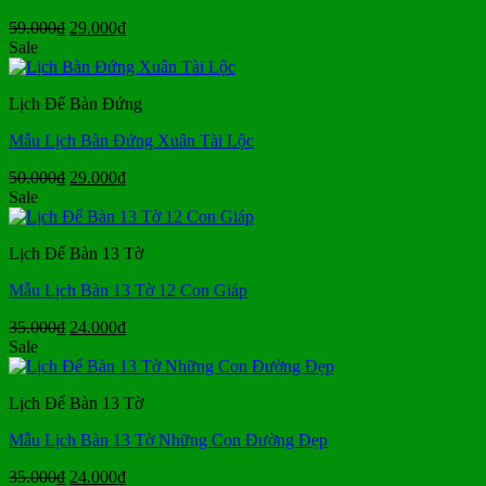
Giá
Giá
59.000
₫
29.000
₫
gốc
hiện
Sale
là:
tại
59.000₫.
là:
Lịch Để Bàn Đứng
29.000₫.
Mẫu Lịch Bàn Đứng Xuân Tài Lộc
Giá
Giá
50.000
₫
29.000
₫
gốc
hiện
Sale
là:
tại
50.000₫.
là:
Lịch Để Bàn 13 Tờ
29.000₫.
Mẫu Lịch Bàn 13 Tờ 12 Con Giáp
Giá
Giá
35.000
₫
24.000
₫
gốc
hiện
Sale
là:
tại
35.000₫.
là:
Lịch Để Bàn 13 Tờ
24.000₫.
Mẫu Lịch Bàn 13 Tờ Những Con Đường Đẹp
Giá
Giá
35.000
₫
24.000
₫