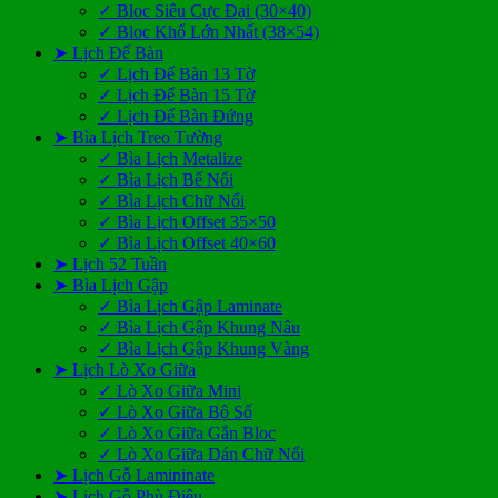
✓ Bloc Siêu Cực Đại (30×40)
✓ Bloc Khổ Lớn Nhất (38×54)
➤ Lịch Để Bàn
✓ Lịch Để Bàn 13 Tờ
✓ Lịch Để Bàn 15 Tờ
✓ Lịch Để Bàn Đứng
➤ Bìa Lịch Treo Tường
✓ Bìa Lịch Metalize
✓ Bìa Lịch Bế Nổi
✓ Bìa Lịch Chữ Nổi
✓ Bìa Lịch Offset 35×50
✓ Bìa Lịch Offset 40×60
➤ Lịch 52 Tuần
➤ Bìa Lịch Gập
✓ Bìa Lịch Gập Laminate
✓ Bìa Lịch Gập Khung Nâu
✓ Bìa Lịch Gập Khung Vàng
➤ Lịch Lò Xo Giữa
✓ Lò Xo Giữa Mini
✓ Lò Xo Giữa Bộ Số
✓ Lò Xo Giữa Gắn Bloc
✓ Lò Xo Giữa Dán Chữ Nổi
➤ Lịch Gỗ Lamininate
➤ Lịch Gỗ Phù Điêu