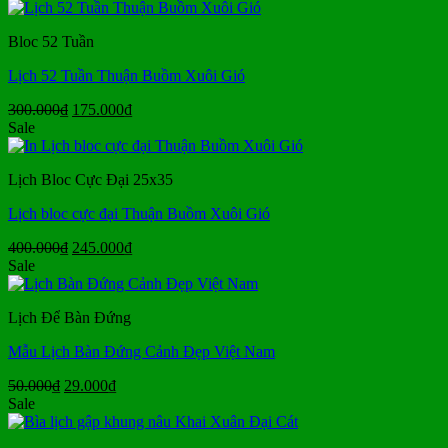
là:
tại
35.000₫.
là:
Bloc 52 Tuần
24.000₫.
Lịch 52 Tuần Thuận Buồm Xuôi Gió
Giá
Giá
300.000
₫
175.000
₫
gốc
hiện
Sale
là:
tại
300.000₫.
là:
Lịch Bloc Cực Đại 25x35
175.000₫.
Lịch bloc cực đại Thuận Buồm Xuôi Gió
Giá
Giá
400.000
₫
245.000
₫
gốc
hiện
Sale
là:
tại
400.000₫.
là:
Lịch Để Bàn Đứng
245.000₫.
Mẫu Lịch Bàn Đứng Cảnh Đẹp Việt Nam
Giá
Giá
50.000
₫
29.000
₫
gốc
hiện
Sale
là:
tại
50.000₫.
là: