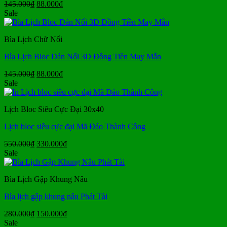
Giá
Giá
145.000
₫
88.000
₫
gốc
hiện
Sale
là:
tại
145.000₫.
là:
Bìa Lịch Chữ Nổi
88.000₫.
Bìa Lịch Bloc Dán Nổi 3D Đồng Tiền May Mắn
Giá
Giá
145.000
₫
88.000
₫
gốc
hiện
Sale
là:
tại
145.000₫.
là:
Lịch Bloc Siêu Cực Đại 30x40
88.000₫.
Lịch bloc siêu cực đại Mã Đáo Thành Công
Giá
Giá
550.000
₫
330.000
₫
gốc
hiện
Sale
là:
tại
550.000₫.
là:
Bìa Lịch Gập Khung Nâu
330.000₫.
Bìa lịch gập khung nâu Phát Tài
Giá
Giá
280.000
₫
150.000
₫
gốc
hiện
Sale