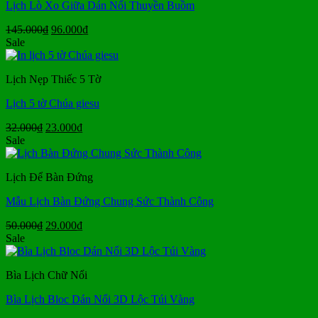
Lịch Lò Xo Giữa Dán Nổi Thuyền Buồm
Giá
Giá
145.000
₫
96.000
₫
gốc
hiện
Sale
là:
tại
145.000₫.
là:
Lịch Nẹp Thiếc 5 Tờ
96.000₫.
Lịch 5 tờ Chúa giesu
Giá
Giá
32.000
₫
23.000
₫
gốc
hiện
Sale
là:
tại
32.000₫.
là:
Lịch Để Bàn Đứng
23.000₫.
Mẫu Lịch Bàn Đứng Chung Sức Thành Công
Giá
Giá
50.000
₫
29.000
₫
gốc
hiện
Sale
là:
tại
50.000₫.
là:
Bìa Lịch Chữ Nổi
29.000₫.
Bìa Lịch Bloc Dán Nổi 3D Lộc Túi Vàng