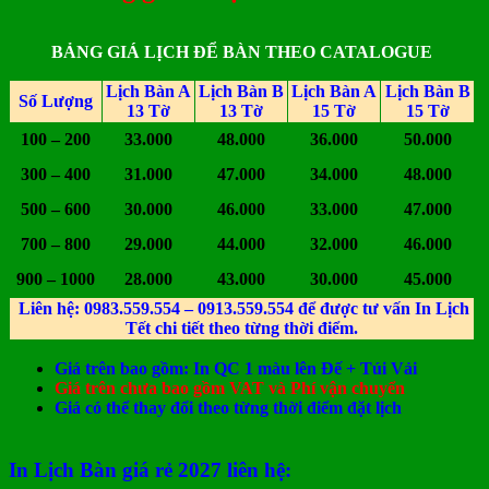
BẢNG GIÁ LỊCH ĐỂ BÀN THEO CATALOGUE
Lịch Bàn A
Lịch Bàn B
Lịch Bàn A
Lịch Bàn B
Số Lượng
13 Tờ
13 Tờ
15 Tờ
15 Tờ
100 – 200
33.000
48.000
36.000
50.000
300 – 400
31.000
47.000
34.000
48.000
500 – 600
30.000
46.000
33.000
47.000
700 – 800
29.000
44.000
32.000
46.000
900 – 1000
28.000
43.000
30.000
45.000
Liên hệ: 0983.559.554 – 0913.559.554 để được tư vấn In Lịch
Tết chi tiết theo từng thời điểm.
Giá trên bao gồm: In QC 1 màu lên Đế + Túi Vải
Giá trên chưa bao gồm VAT và Phí vận chuyển
Giá có thể thay đổi theo từng thời điểm đặt lịch
In Lịch Bàn giá rẻ 2027 liên hệ: