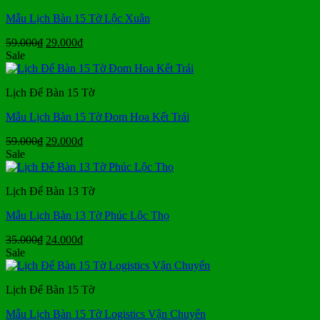
Mẫu Lịch Bàn 15 Tờ Lộc Xuân
Giá
Giá
59.000
₫
29.000
₫
gốc
hiện
Sale
là:
tại
59.000₫.
là:
Lịch Để Bàn 15 Tờ
29.000₫.
Mẫu Lịch Bàn 15 Tờ Đom Hoa Kết Trái
Giá
Giá
59.000
₫
29.000
₫
gốc
hiện
Sale
là:
tại
59.000₫.
là:
Lịch Để Bàn 13 Tờ
29.000₫.
Mẫu Lịch Bàn 13 Tờ Phúc Lộc Thọ
Giá
Giá
35.000
₫
24.000
₫
gốc
hiện
Sale
là:
tại
35.000₫.
là:
Lịch Để Bàn 15 Tờ
24.000₫.
Mẫu Lịch Bàn 15 Tờ Logistics Vận Chuyển