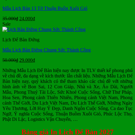
Mẫu Lịch Bàn 13 Tờ Thuận Buồn Xuôi Gió
Giá
Giá
35.000
₫
24.000
₫
gốc
hiện
Sale
là:
tại
35.000₫.
là:
Lịch Để Bàn Đứng
24.000₫.
Mẫu Lịch Bàn Đứng Chung Sức Thành Công
Giá
Giá
50.000
₫
29.000
₫
gốc
hiện
Những Mẫu Lịch Để Bàn hiện nay được In TLV thiết kế phong phú
là:
tại
về chủ đề, đa dạng về kích thước lẫn chất liệu. Những Mẫu Lịch Để
50.000₫.
là:
Bàn hiện nay, quý khách có thể tham khảo các chủ đề với những
29.000₫.
hình ảnh về Bon Sai, 12 Con Giáp, Nhà và Xe, Áo Dài, Người
Mẫu, Phong Thuỷ Tài Lộc, Sức Khoẻ Cuộc Sống, Chữ Thư Pháp,
Hoa Sen, Phong cảnh Thiên Nhiên, Phong cảnh Việt Nam, Phong
cảnh Thế Giới, Du Lịch Việt Nam, Du Lịch Thế Giới, Những Ngày
Yêu Thương, Lời Hay Ý Đẹp, Danh Ngôn Cuộc Sống, Ca dao Tục
Ngữ, Ý nghĩa Cuộc Sống, Thuận Buồm Xuôi Gió, Phúc Lộc Thọ,
Phật Di Lặc, Logistics Vận Chuyển, …
Bảng giá In Lịch Để Bàn 2027