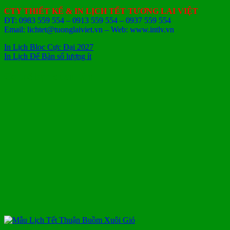
CTY THIẾT KẾ & IN LỊCH TẾT TƯƠNG LAI VIỆT
ĐT: 0983 559 554 – 0913 559 554 – 0937 559 554
Email: lichtet@tuonglaiviet.vn – Web: www.intlv.vn
In Lịch Bloc Cực Đại 2027
In Lịch Để Bàn số lượng ít
Có thể bạn quan tâm