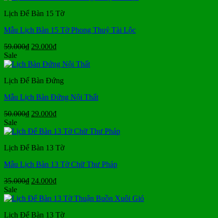
35.000₫.
là:
Lịch Để Bàn 15 Tờ
24.000₫.
Mẫu Lịch Bàn 15 Tờ Phong Thuỷ Tài Lộc
Giá
Giá
59.000
₫
29.000
₫
gốc
hiện
Sale
là:
tại
59.000₫.
là:
Lịch Để Bàn Đứng
29.000₫.
Mẫu Lịch Bàn Đứng Nội Thất
Giá
Giá
50.000
₫
29.000
₫
gốc
hiện
Sale
là:
tại
50.000₫.
là:
Lịch Để Bàn 13 Tờ
29.000₫.
Mẫu Lịch Bàn 13 Tờ Chữ Thư Pháp
Giá
Giá
35.000
₫
24.000
₫
gốc
hiện
Sale
là:
tại
35.000₫.
là:
Lịch Để Bàn 13 Tờ
24.000₫.