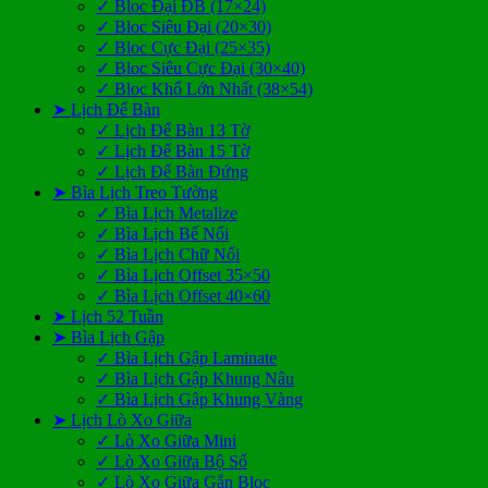
✓ Bloc Đại ĐB (17×24)
✓ Bloc Siêu Đại (20×30)
✓ Bloc Cực Đại (25×35)
✓ Bloc Siêu Cực Đại (30×40)
✓ Bloc Khổ Lớn Nhất (38×54)
➤ Lịch Để Bàn
✓ Lịch Để Bàn 13 Tờ
✓ Lịch Để Bàn 15 Tờ
✓ Lịch Để Bàn Đứng
➤ Bìa Lịch Treo Tường
✓ Bìa Lịch Metalize
✓ Bìa Lịch Bế Nổi
✓ Bìa Lịch Chữ Nổi
✓ Bìa Lịch Offset 35×50
✓ Bìa Lịch Offset 40×60
➤ Lịch 52 Tuần
➤ Bìa Lịch Gập
✓ Bìa Lịch Gập Laminate
✓ Bìa Lịch Gập Khung Nâu
✓ Bìa Lịch Gập Khung Vàng
➤ Lịch Lò Xo Giữa
✓ Lò Xo Giữa Mini
✓ Lò Xo Giữa Bộ Số
✓ Lò Xo Giữa Gắn Bloc