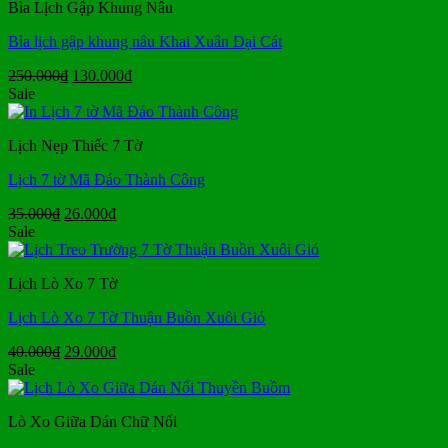
Bìa Lịch Gập Khung Nâu
29.000₫.
Bìa lịch gập khung nâu Khai Xuân Đại Cát
Giá
Giá
250.000
₫
130.000
₫
gốc
hiện
Sale
là:
tại
250.000₫.
là:
Lịch Nẹp Thiếc 7 Tờ
130.000₫.
Lịch 7 tờ Mã Đáo Thành Công
Giá
Giá
35.000
₫
26.000
₫
gốc
hiện
Sale
là:
tại
35.000₫.
là:
Lịch Lò Xo 7 Tờ
26.000₫.
Lịch Lò Xo 7 Tờ Thuận Buồn Xuôi Gió
Giá
Giá
40.000
₫
29.000
₫
gốc
hiện
Sale
là:
tại
40.000₫.
là:
Lò Xo Giữa Dán Chữ Nổi
29.000₫.