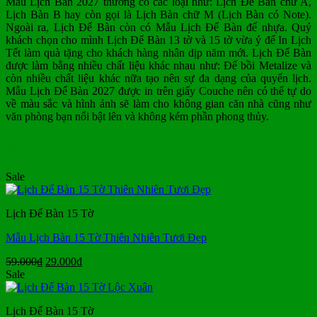
Mẫu Lịch Bàn 2027 thường có các loại như: Lịch Để Bàn chữ A,
Lịch Bàn B hay còn gọi là Lịch Bàn chữ M (Lịch Bàn có Note).
Ngoài ra, Lịch Để Bàn còn có Mẫu Lịch Để Bàn đế nhựa. Quý
khách chọn cho mình Lịch Để Bàn 13 tờ và 15 tờ vừa ý để In Lịch
Tết làm quà tặng cho khách hàng nhân dịp năm mới. Lịch Để Bàn
được làm bằng nhiều chất liệu khác nhau như: Đế bồi Metalize và
còn nhiều chất liệu khác nữa tạo nên sự đa dạng của quyển lịch.
Mẫu Lịch Để Bàn 2027 được in trên giấy Couche nên có thể tự do
về màu sắc và hình ảnh sẽ làm cho không gian căn nhà cũng như
văn phòng bạn nổi bật lên và không kém phần phong thủy.
MẪU LỊCH BÀN
Sale
Lịch Để Bàn 15 Tờ
Mẫu Lịch Bàn 15 Tờ Thiên Nhiên Tươi Đẹp
Giá
Giá
59.000
₫
29.000
₫
gốc
hiện
Sale
là:
tại
59.000₫.
là:
Lịch Để Bàn 15 Tờ
29.000₫.