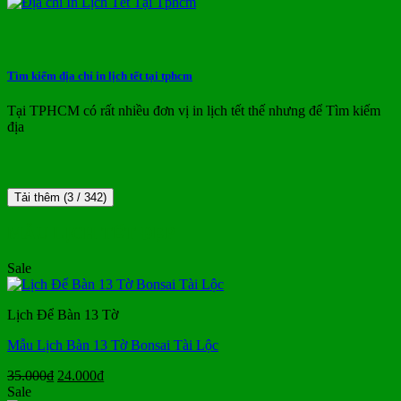
Tìm kiếm địa chỉ in lịch tết tại tphcm
Tại TPHCM có rất nhiều đơn vị in lịch tết thế nhưng để Tìm kiếm
địa
Tải thêm
(
3
/ 342)
MẪU LỊCH TẾT ĐẸP
Sale
Lịch Để Bàn 13 Tờ
Mẫu Lịch Bàn 13 Tờ Bonsai Tài Lộc
Giá
Giá
35.000
₫
24.000
₫
gốc
hiện
Sale