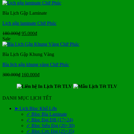
là:
tại
280.000₫.
là:
Bìa Lịch Gập Laminate
150.000₫.
Lịch gập laminate Chữ Phúc
Giá
Giá
180.000
₫
95.000
₫
gốc
hiện
Sale
là:
tại
180.000₫.
là:
Bìa Lịch Gập Khung Vàng
95.000₫.
Bìa lịch gập khung vàng Chữ Phúc
Giá
Giá
300.000
₫
160.000
₫
gốc
hiện
là:
tại
300.000₫.
là:
160.000₫.
DANH MỤC LỊCH TẾT
➤ Lịch Bloc Khổ Lớn
✓ Bloc Bìa Laminate
✓ Bloc Đại ĐB (17×24)
✓ Bloc Siêu Đại (20×30)
✓ Bloc Cực Đại (25×35)