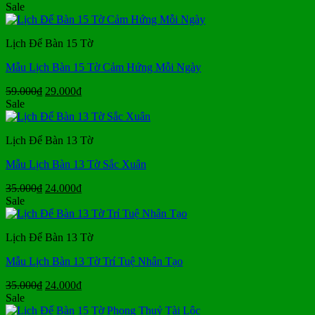
gốc
hiện
Sale
là:
tại
35.000₫.
là:
Lịch Để Bàn 15 Tờ
24.000₫.
Mẫu Lịch Bàn 15 Tờ Cảm Hứng Mỗi Ngày
Giá
Giá
59.000
₫
29.000
₫
gốc
hiện
Sale
là:
tại
59.000₫.
là:
Lịch Để Bàn 13 Tờ
29.000₫.
Mẫu Lịch Bàn 13 Tờ Sắc Xuân
Giá
Giá
35.000
₫
24.000
₫
gốc
hiện
Sale
là:
tại
35.000₫.
là:
Lịch Để Bàn 13 Tờ
24.000₫.
Mẫu Lịch Bàn 13 Tờ Trí Tuệ Nhân Tạo
Giá
Giá
35.000
₫
24.000
₫
gốc
hiện
Sale
là:
tại