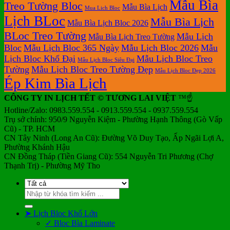
Mẫu Bìa
Treo Tường Bloc
Mẫu Bìa Lịch
Mua Lich Bloc
Lịch BLoc
Mẫu Bìa Lịch
Mẫu Bìa Lịch Bloc 2026
BLoc Treo Tường
Mẫu Lịch
Mẫu Bìa Lịch Treo Tường
Bloc
Mẫu Lịch Bloc 365 Ngày
Mẫu Lịch Bloc 2026
Mẫu
Lịch Bloc Khổ Đại
Mẫu Lịch Bloc Treo
Mẫu Lịch Bloc Siêu Đại
Tường
Mẫu Lịch Bloc Treo Tường Đẹp
Mẫu Lịch Bloc Đẹp 2026
Ép Kim Bìa Lịch
CÔNG TY IN LỊCH TẾT © TƯƠNG LAI VIỆT
™☝️
Hotline/Zalo: 0983.559.554 - 0913.559.554 - 0937.559.554
Trụ sở chính: 950/9 Nguyễn Kiệm - Phường Hạnh Thông (Gò Vấp
Cũ) - TP. HCM
CN Tây Ninh (Long An Cũ): Đường Võ Duy Tạo, Ấp Ngãi Lợi A,
Phường Khánh Hậu
CN Đồng Tháp (Tiền Giang Cũ): 554 Nguyễn Tri Phương (Chợ
Thạnh Trị) - Phường Mỹ Tho
Tìm
kiếm:
➤ Lịch Bloc Khổ Lớn
✓ Bloc Bìa Laminate