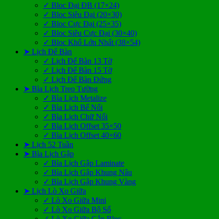
✓ Bloc Đại ĐB (17×24)
✓ Bloc Siêu Đại (20×30)
✓ Bloc Cực Đại (25×35)
✓ Bloc Siêu Cực Đại (30×40)
✓ Bloc Khổ Lớn Nhất (38×54)
➤ Lịch Để Bàn
✓ Lịch Để Bàn 13 Tờ
✓ Lịch Để Bàn 15 Tờ
✓ Lịch Để Bàn Đứng
➤ Bìa Lịch Treo Tường
✓ Bìa Lịch Metalize
✓ Bìa Lịch Bế Nổi
✓ Bìa Lịch Chữ Nổi
✓ Bìa Lịch Offset 35×50
✓ Bìa Lịch Offset 40×60
➤ Lịch 52 Tuần
➤ Bìa Lịch Gập
✓ Bìa Lịch Gập Laminate
✓ Bìa Lịch Gập Khung Nâu
✓ Bìa Lịch Gập Khung Vàng
➤ Lịch Lò Xo Giữa
✓ Lò Xo Giữa Mini
✓ Lò Xo Giữa Bộ Số
✓ Lò Xo Giữa Gắn Bloc