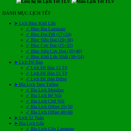
DANH MỤC LỊCH TẾT
➤ Lịch Bloc Khổ Lớn
✓ Bloc Bìa Laminate
✓ Bloc Đại ĐB (17×24)
✓ Bloc Siêu Đại (20×30)
✓ Bloc Cực Đại (25×35)
✓ Bloc Siêu Cực Đại (30×40)
✓ Bloc Khổ Lớn Nhất (38×54)
➤ Lịch Để Bàn
✓ Lịch Để Bàn 13 Tờ
✓ Lịch Để Bàn 15 Tờ
✓ Lịch Để Bàn Đứng
➤ Bìa Lịch Treo Tường
✓ Bìa Lịch Metalize
✓ Bìa Lịch Bế Nổi
✓ Bìa Lịch Chữ Nổi
✓ Bìa Lịch Offset 35×50
✓ Bìa Lịch Offset 40×60
➤ Lịch 52 Tuần
➤ Bìa Lịch Gập
✓ Bìa Lịch Gập Laminate