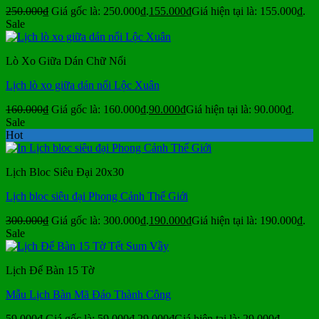
250.000
₫
Giá gốc là: 250.000₫.
155.000
₫
Giá hiện tại là: 155.000₫.
Sale
Lò Xo Giữa Dán Chữ Nổi
Lịch lò xo giữa dán nổi Lộc Xuân
160.000
₫
Giá gốc là: 160.000₫.
90.000
₫
Giá hiện tại là: 90.000₫.
Sale
Hot
Lịch Bloc Siêu Đại 20x30
Lịch bloc siêu đại Phong Cảnh Thế Giới
300.000
₫
Giá gốc là: 300.000₫.
190.000
₫
Giá hiện tại là: 190.000₫.
Sale
Lịch Để Bàn 15 Tờ
Mẫu Lịch Bàn Mã Đáo Thành Công
59.000
₫
Giá gốc là: 59.000₫.
29.000
₫
Giá hiện tại là: 29.000₫.