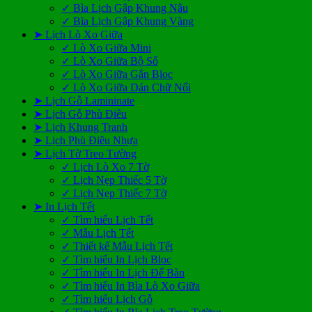
✓ Bìa Lịch Gập Khung Nâu
✓ Bìa Lịch Gập Khung Vàng
➤ Lịch Lò Xo Giữa
✓ Lò Xo Giữa Mini
✓ Lò Xo Giữa Bộ Số
✓ Lò Xo Giữa Gắn Bloc
✓ Lò Xo Giữa Dán Chữ Nổi
➤ Lịch Gỗ Lamininate
➤ Lịch Gỗ Phù Điêu
➤ Lịch Khung Tranh
➤ Lịch Phù Điêu Nhựa
➤ Lịch Tờ Treo Tường
✓ Lịch Lò Xo 7 Tờ
✓ Lịch Nẹp Thiếc 5 Tờ
✓ Lịch Nẹp Thiếc 7 Tờ
➤ In Lịch Tết
✓ Tìm hiểu Lịch Tết
✓ Mẫu Lịch Tết
✓ Thiết kế Mẫu Lịch Tết
✓ Tìm hiểu In Lịch Bloc
✓ Tìm hiểu In Lịch Để Bàn
✓ Tìm hiểu In Bìa Lò Xo Giữa
✓ Tìm hiểu Lịch Gỗ