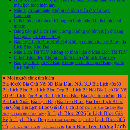
mẫu lịch bloc hiện nay
Mẫu Lịch Laminate
Không có bình luận
ở Mẫu Lịch
Laminate
In lịch bloc tại tphcm
Không có bình luận
ở In lịch bloc tại
tphcm
Bảng báo giá Lịch Treo Tường
Không có bình luận
ở Bảng
báo giá Lịch Treo Tường
Bảng giá Lịch Bloc Khổ Đại
Không có bình luận
ở Bảng giá
Lịch Bloc Khổ Đại
Mẫu Lịch Tết TLV
Không có bình luận
ở Mẫu Lịch Tết TLV
In lịch Bloc đẹp
Không có bình luận
ở In lịch Bloc đẹp
Bảng giá In Lịch Để Bàn
Không có bình luận
ở Bảng giá In
Lịch Để Bàn
➤ Mọi người cũng tìm kiếm
Bìa Dán Nổi 3D
Bìa 40x60
Bìa Chữ Nổi 3D
Bìa Lịch 40x60
Bìa Lịch Bloc
Bìa Lịch Bloc Đẹp
Bìa Lịch Bế Nổi
Bìa Lịch Bế Nổi
3D
Bìa Lịch gắn Bloc
Bìa Lịch Treo Bloc
Bìa Lịch treo tường Đẹp
Bìa Lịch Xuân
Bìa Lịch Đẹp
Bìa Treo BLoc
Bìa Treo Lịch BLoc
Gia Công Bìa Lịch BLoc
Giá Bìa Lịch Bloc
Giá Lịch Bloc
Giá Lịch Bloc
In Lịch Bloc 2026
In Lịch Bloc Giá
2026
Giá Lịch Bloc Treo Tường
Rẻ
In Lịch Bloc Đẹp
Lịch Bloc 365
Lịch 3D
Kích Thước Lịch Bloc
Lịch
Tờ
Lịch Bloc Treo Tường
Lịch Bloc 2026 Giá Rẻ
Lịch Bloc Giá Rẻ