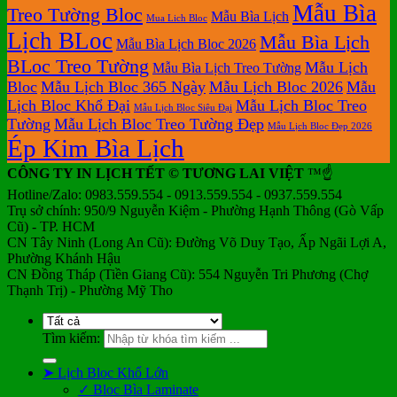
Mẫu Bìa
Treo Tường Bloc
Mẫu Bìa Lịch
Mua Lich Bloc
Lịch BLoc
Mẫu Bìa Lịch
Mẫu Bìa Lịch Bloc 2026
BLoc Treo Tường
Mẫu Lịch
Mẫu Bìa Lịch Treo Tường
Bloc
Mẫu Lịch Bloc 365 Ngày
Mẫu Lịch Bloc 2026
Mẫu
Lịch Bloc Khổ Đại
Mẫu Lịch Bloc Treo
Mẫu Lịch Bloc Siêu Đại
Tường
Mẫu Lịch Bloc Treo Tường Đẹp
Mẫu Lịch Bloc Đẹp 2026
Ép Kim Bìa Lịch
CÔNG TY IN LỊCH TẾT © TƯƠNG LAI VIỆT
™☝️
Hotline/Zalo: 0983.559.554 - 0913.559.554 - 0937.559.554
Trụ sở chính: 950/9 Nguyễn Kiệm - Phường Hạnh Thông (Gò Vấp
Cũ) - TP. HCM
CN Tây Ninh (Long An Cũ): Đường Võ Duy Tạo, Ấp Ngãi Lợi A,
Phường Khánh Hậu
CN Đồng Tháp (Tiền Giang Cũ): 554 Nguyễn Tri Phương (Chợ
Thạnh Trị) - Phường Mỹ Tho
Tìm kiếm:
➤ Lịch Bloc Khổ Lớn
✓ Bloc Bìa Laminate