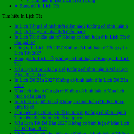
✓ Tìm hiểu In Bìa Lịch Treo Tường
➤ Bảng giá In Lịch Tết
Tìm hiểu In Lịch Tết
In Lịch Tết giá rẻ nhất thời điểm nào?
Không có bình luận
ở
In Lịch Tết giá rẻ nhất thời điểm nào?
In Lịch Tết ở đâu giá rẻ?
Không có bình luận
ở In Lịch Tết ở
đâu giá rẻ?
Công ty In Lịch Tết 2027
Không có bình luận
ở Công ty In
Lịch Tết 2027
Bảng giá In Lịch Tết
Không có bình luận
ở Bảng giá In Lịch
Tết
Mẫu Lịch Bloc 2027 giá rẻ
Không có bình luận
ở Mẫu Lịch
Bloc 2027 giá rẻ
In Lịch Để Bàn 2027
Không có bình luận
ở In Lịch Để Bàn
2027
Mua lịch bloc ở đâu giá rẻ
Không có bình luận
ở Mua lịch
bloc ở đâu giá rẻ
In lịch lò xo giữa bộ số
Không có bình luận
ở In lịch lò xo
giữa bộ số
Tìm kiếm địa chỉ in lịch tết tại tphcm
Không có bình luận
ở
Tìm kiếm địa chỉ in lịch tết tại tphcm
Mẫu Lịch Tết Để Bàn 2027
Không có bình luận
ở Mẫu Lịch
Tết Để Bàn 2027
Những mẫu lịch bloc hiện nay
Không có bình luận
ở Những