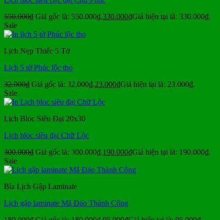
550.000
₫
Giá gốc là: 550.000₫.
330.000
₫
Giá hiện tại là: 330.000₫.
Sale
Lịch Nẹp Thiếc 5 Tờ
Lịch 5 tờ Phúc lộc thọ
32.000
₫
Giá gốc là: 32.000₫.
23.000
₫
Giá hiện tại là: 23.000₫.
Sale
Lịch Bloc Siêu Đại 20x30
Lịch bloc siêu đại Chữ Lộc
300.000
₫
Giá gốc là: 300.000₫.
190.000
₫
Giá hiện tại là: 190.000₫.
Sale
Bìa Lịch Gập Laminate
Lịch gập laminate Mã Đáo Thành Công
180.000
₫
Giá gốc là: 180.000₫.
95.000
₫
Giá hiện tại là: 95.000₫.