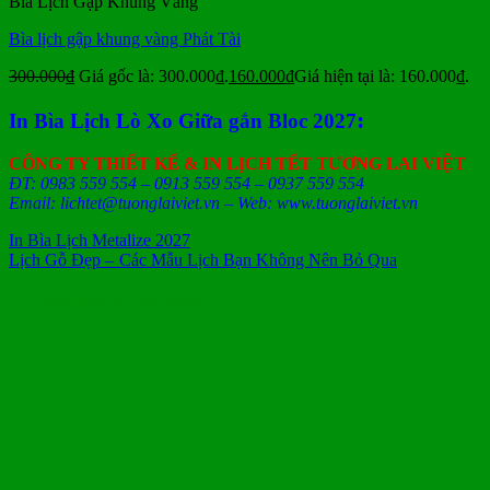
Bìa Lịch Gập Khung Vàng
Bìa lịch gập khung vàng Phát Tài
300.000
₫
Giá gốc là: 300.000₫.
160.000
₫
Giá hiện tại là: 160.000₫.
:
In Bìa Lịch Lò Xo Giữa gắn Bloc 2027
CÔNG TY THIẾT KẾ & IN LỊCH TẾT TƯƠNG LAI VIỆT
ĐT: 0983 559 554 – 0913 559 554 – 0937 559 554
Email: lichtet@tuonglaiviet.vn – Web: www.tuonglaiviet.vn
In Bìa Lịch Metalize 2027
Lịch Gỗ Đẹp – Các Mẫu Lịch Bạn Không Nên Bỏ Qua
Có thể bạn quan tâm