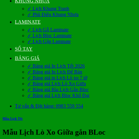
KHUNG NHỰA
✓ Lịch Khung Tranh
✓ Phù Điêu Khung Nhựa
LAMINATE
✓ Lịch Gỗ Laminate
✓ Lịch Bloc Laminate
✓ Lịch Gập Laminate
SỔ TAY
BẢNG GIÁ
✓ Bảng giá In Lịch Tết 2026
✓ Bảng giá In Lịch Để Bàn
✓ Bảng giá in Lịch Lò xo 7 tờ
✓ Bảng giá Lịch Lò Xo Giữa
✓ Bảng giá Bìa Lịch Gắn Bloc
✓ Bảng giá Lịch Bloc Khổ Đại
Tư vấn & Đặt hàng: 0983 559 554
Mẫu Lịch Tết
Mẫu Lịch Lò Xo Giữa gắn BLoc