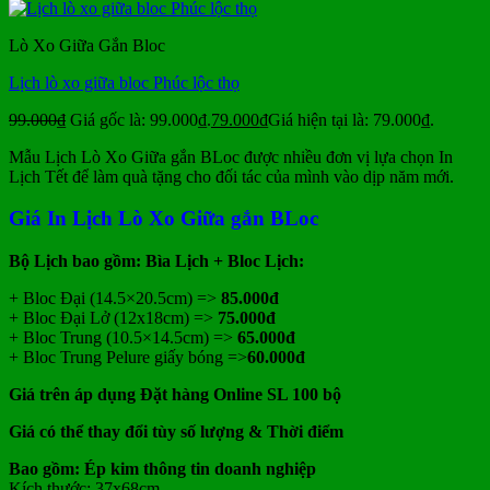
Lò Xo Giữa Gắn Bloc
Lịch lò xo giữa bloc Phúc lộc thọ
99.000
₫
Giá gốc là: 99.000₫.
79.000
₫
Giá hiện tại là: 79.000₫.
Mẫu Lịch Lò Xo Giữa gắn BLoc được nhiều đơn vị lựa chọn In
Lịch Tết để làm quà tặng cho đối tác của mình vào dịp năm mới.
Giá In Lịch Lò Xo Giữa gắn BLoc
Bộ Lịch bao gồm: Bìa Lịch + Bloc Lịch:
+ Bloc Đại (14.5×20.5cm) =>
85.000đ
+ Bloc Đại Lở (12x18cm) =>
75.000đ
+ Bloc Trung (10.5×14.5cm) =>
65.000đ
+ Bloc Trung Pelure giấy bóng =>
60.000đ
Giá trên áp dụng Đặt hàng Online SL 100 bộ
Giá có thể thay đổi tùy số lượng & Thời điểm
Bao gồm: Ép kim thông tin doanh nghiệp
Kích thước: 37x68cm