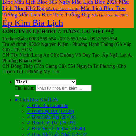
Bloc
Mẫu Lịch Bloc 365 Ngày
Mẫu Lịch Bloc 2026
Mẫu
Lịch Bloc Khổ Đại
Mẫu Lịch Bloc Treo
Mẫu Lịch Bloc Siêu Đại
Tường
Mẫu Lịch Bloc Treo Tường Đẹp
Mẫu Lịch Bloc Đẹp 2026
Ép Kim Bìa Lịch
CÔNG TY IN LỊCH TẾT © TƯƠNG LAI VIỆT
™☝️
Hotline/Zalo: 0983.559.554 - 0913.559.554 - 0937.559.554
Trụ sở chính: 950/9 Nguyễn Kiệm - Phường Hạnh Thông (Gò Vấp
Cũ) - TP. HCM
CN Tây Ninh (Long An Cũ): Đường Võ Duy Tạo, Ấp Ngãi Lợi A,
Phường Khánh Hậu
CN Đồng Tháp (Tiền Giang Cũ): 554 Nguyễn Tri Phương (Chợ
Thạnh Trị) - Phường Mỹ Tho
Tìm kiếm:
➤ Lịch Bloc Khổ Lớn
✓ Bloc Bìa Laminate
✓ Bloc Đại ĐB (17×24)
✓ Bloc Siêu Đại (20×30)
✓ Bloc Cực Đại (25×35)
✓ Bloc Siêu Cực Đại (30×40)
✓ Bloc Khổ Lớn Nhất (38×54)