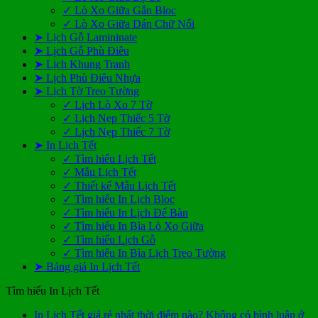
✓ Lò Xo Giữa Gắn Bloc
✓ Lò Xo Giữa Dán Chữ Nổi
➤ Lịch Gỗ Lamininate
➤ Lịch Gỗ Phù Điêu
➤ Lịch Khung Tranh
➤ Lịch Phù Điêu Nhựa
➤ Lịch Tờ Treo Tường
✓ Lịch Lò Xo 7 Tờ
✓ Lịch Nẹp Thiếc 5 Tờ
✓ Lịch Nẹp Thiếc 7 Tờ
➤ In Lịch Tết
✓ Tìm hiểu Lịch Tết
✓ Mẫu Lịch Tết
✓ Thiết kế Mẫu Lịch Tết
✓ Tìm hiểu In Lịch Bloc
✓ Tìm hiểu In Lịch Để Bàn
✓ Tìm hiểu In Bìa Lò Xo Giữa
✓ Tìm hiểu Lịch Gỗ
✓ Tìm hiểu In Bìa Lịch Treo Tường
➤ Bảng giá In Lịch Tết
Tìm hiểu In Lịch Tết
In Lịch Tết giá rẻ nhất thời điểm nào?
Không có bình luận
ở