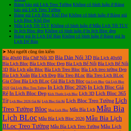
Bảng báo giá Lịch Treo Tường
Không có bình luận
ở Bảng
báo giá Lịch Treo Tường
Bảng giá Lịch Bloc Khổ Đại
Không có bình luận
ở Bảng giá
Lịch Bloc Khổ Đại
Mẫu Lịch Tết TLV
Không có bình luận
ở Mẫu Lịch Tết TLV
In lịch Bloc đẹp
Không có bình luận
ở In lịch Bloc đẹp
Bảng giá In Lịch Để Bàn
Không có bình luận
ở Bảng giá In
Lịch Để Bàn
➤ Mọi người cũng tìm kiếm
Bìa Dán Nổi 3D
Bìa 40x60
Bìa Chữ Nổi 3D
Bìa Lịch 40x60
Bìa Lịch Bloc
Bìa Lịch Bloc Đẹp
Bìa Lịch Bế Nổi
Bìa Lịch Bế Nổi
3D
Bìa Lịch gắn Bloc
Bìa Lịch Treo Bloc
Bìa Lịch treo tường Đẹp
Bìa Lịch Xuân
Bìa Lịch Đẹp
Bìa Treo BLoc
Bìa Treo Lịch BLoc
Gia Công Bìa Lịch BLoc
Giá Bìa Lịch Bloc
Giá Lịch Bloc
Giá Lịch Bloc
In Lịch Bloc 2026
In Lịch Bloc Giá
2026
Giá Lịch Bloc Treo Tường
Rẻ
In Lịch Bloc Đẹp
Lịch Bloc 365
Lịch 3D
Kích Thước Lịch Bloc
Lịch
Tờ
Lịch Bloc Treo Tường
Lịch Bloc 2026 Giá Rẻ
Lịch Bloc Giá Rẻ
Mẫu Bìa
Treo Tường Bloc
Mẫu Bìa Lịch
Mua Lich Bloc
Lịch BLoc
Mẫu Bìa Lịch
Mẫu Bìa Lịch Bloc 2026
BLoc Treo Tường
Mẫu Lịch
Mẫu Bìa Lịch Treo Tường