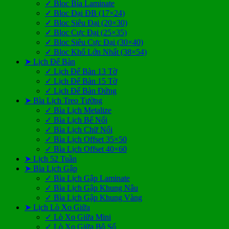
✓ Bloc Bìa Laminate
✓ Bloc Đại ĐB (17×24)
✓ Bloc Siêu Đại (20×30)
✓ Bloc Cực Đại (25×35)
✓ Bloc Siêu Cực Đại (30×40)
✓ Bloc Khổ Lớn Nhất (38×54)
➤ Lịch Để Bàn
✓ Lịch Để Bàn 13 Tờ
✓ Lịch Để Bàn 15 Tờ
✓ Lịch Để Bàn Đứng
➤ Bìa Lịch Treo Tường
✓ Bìa Lịch Metalize
✓ Bìa Lịch Bế Nổi
✓ Bìa Lịch Chữ Nổi
✓ Bìa Lịch Offset 35×50
✓ Bìa Lịch Offset 40×60
➤ Lịch 52 Tuần
➤ Bìa Lịch Gập
✓ Bìa Lịch Gập Laminate
✓ Bìa Lịch Gập Khung Nâu
✓ Bìa Lịch Gập Khung Vàng
➤ Lịch Lò Xo Giữa
✓ Lò Xo Giữa Mini
✓ Lò Xo Giữa Bộ Số