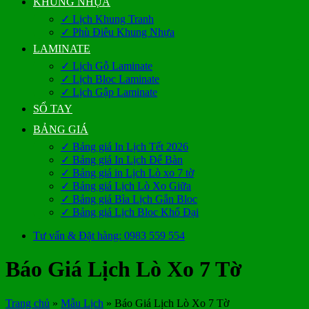
KHUNG NHỰA
✓ Lịch Khung Tranh
✓ Phù Điêu Khung Nhựa
LAMINATE
✓ Lịch Gỗ Laminate
✓ Lịch Bloc Laminate
✓ Lịch Gập Laminate
SỔ TAY
BẢNG GIÁ
✓ Bảng giá In Lịch Tết 2026
✓ Bảng giá In Lịch Để Bàn
✓ Bảng giá in Lịch Lò xo 7 tờ
✓ Bảng giá Lịch Lò Xo Giữa
✓ Bảng giá Bìa Lịch Gắn Bloc
✓ Bảng giá Lịch Bloc Khổ Đại
Tư vấn & Đặt hàng: 0983 559 554
Báo Giá Lịch Lò Xo 7 Tờ
Trang chủ
»
Mẫu Lịch
»
Báo Giá Lịch Lò Xo 7 Tờ