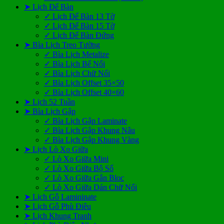
➤ Lịch Để Bàn
✓ Lịch Để Bàn 13 Tờ
✓ Lịch Để Bàn 15 Tờ
✓ Lịch Để Bàn Đứng
➤ Bìa Lịch Treo Tường
✓ Bìa Lịch Metalize
✓ Bìa Lịch Bế Nổi
✓ Bìa Lịch Chữ Nổi
✓ Bìa Lịch Offset 35×50
✓ Bìa Lịch Offset 40×60
➤ Lịch 52 Tuần
➤ Bìa Lịch Gập
✓ Bìa Lịch Gập Laminate
✓ Bìa Lịch Gập Khung Nâu
✓ Bìa Lịch Gập Khung Vàng
➤ Lịch Lò Xo Giữa
✓ Lò Xo Giữa Mini
✓ Lò Xo Giữa Bộ Số
✓ Lò Xo Giữa Gắn Bloc
✓ Lò Xo Giữa Dán Chữ Nổi
➤ Lịch Gỗ Lamininate
➤ Lịch Gỗ Phù Điêu
➤ Lịch Khung Tranh