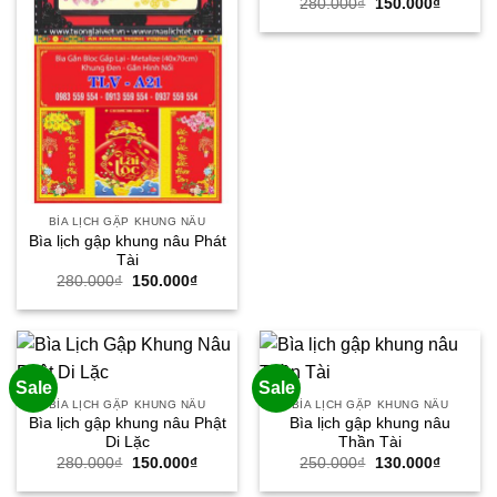
Giá
Giá
280.000
₫
150.000
₫
gốc
hiện
là:
tại
280.000₫.
là:
150.000
BÌA LỊCH GẬP KHUNG NÂU
Bìa lịch gập khung nâu Phát
Tài
Giá
Giá
280.000
₫
150.000
₫
gốc
hiện
là:
tại
280.000₫.
là:
150.000₫.
Sale
Sale
BÌA LỊCH GẬP KHUNG NÂU
BÌA LỊCH GẬP KHUNG NÂU
Bìa lịch gập khung nâu Phật
Bìa lịch gập khung nâu
Di Lặc
Thần Tài
Giá
Giá
Giá
Giá
280.000
₫
150.000
₫
250.000
₫
130.000
₫
gốc
hiện
gốc
hiện
là:
tại
là:
tại