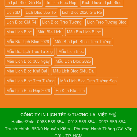
In Lịch Bloc Giá Rẻ
In Lịch Bloc Đẹp
Kích Thước Lịch Bloc
Lịch 3D
Lịch Bloc 365 Tờ
Lịch Bloc 2026 Giá Rẻ
Lịch Bloc Giá Rẻ
Lịch Bloc Treo Tường
Lịch Treo Tường Bloc
Mua Lich Bloc
Mẫu Bìa Lịch
Mẫu Bìa Lịch BLoc
Mẫu Bìa Lịch Bloc 2026
Mẫu Bìa Lịch BLoc Treo Tường
Mẫu Bìa Lịch Treo Tường
Mẫu Lịch Bloc
Mẫu Lịch Bloc 365 Ngày
Mẫu Lịch Bloc 2026
Mẫu Lịch Bloc Khổ Đại
Mẫu Lịch Bloc Siêu Đại
Mẫu Lịch Bloc Treo Tường
Mẫu Lịch Bloc Treo Tường Đẹp
Mẫu Lịch Bloc Đẹp 2026
Ép Kim Bìa Lịch
CÔNG TY IN LỊCH TẾT © TƯƠNG LAI VIỆT
™☝️
Hotline/Zalo: 0983.559.554 - 0913.559.554 - 0937.559.554
Trụ sở chính: 950/9 Nguyễn Kiệm - Phường Hạnh Thông (Gò Vấp
Cũ) - TP. HCM