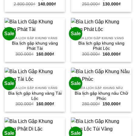
Giá
Giá
Giá
Giá
2.800.000
₫
140.000
₫
250.000
₫
130.000
₫
gốc
hiện
gốc
hiện
là:
tại
là:
tại
2.800.000₫.
là:
250.000₫.
là:
140.000₫.
130.000
Sale
Sale
BÌA LỊCH GẬP KHUNG VÀNG
BÌA LỊCH GẬP KHUNG VÀNG
Bìa lịch gập khung vàng
Bìa lịch gập khung vàng
Phát Tài
Phát Lộc
Giá
Giá
Giá
Giá
300.000
₫
160.000
₫
300.000
₫
160.000
₫
gốc
hiện
gốc
hiện
là:
tại
là:
tại
300.000₫.
là:
300.000₫.
là:
160.000₫.
160.000
Sale
Sale
BÌA LỊCH GẬP KHUNG VÀNG
BÌA LỊCH GẬP KHUNG NÂU
Bìa lịch gập khung vàng Tài
Bìa lịch gập khung nâu Chữ
Lộc
Phúc
Giá
Giá
Giá
Giá
300.000
₫
160.000
₫
280.000
₫
150.000
₫
gốc
hiện
gốc
hiện
là:
tại
là:
tại
300.000₫.
là:
280.000₫.
là:
160.000₫.
150.000
Sale
Sale