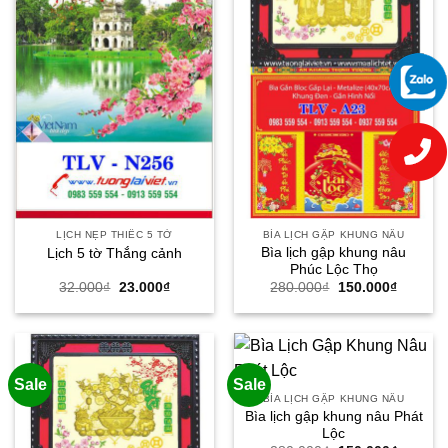
LỊCH NẸP THIẾC 5 TỜ
BÌA LỊCH GẬP KHUNG NÂU
Bìa lịch gập khung nâu
Lịch 5 tờ Thắng cảnh
Phúc Lộc Thọ
Giá
Giá
Giá
Giá
32.000
₫
23.000
₫
280.000
₫
150.000
₫
gốc
hiện
gốc
hiện
là:
tại
là:
tại
32.000₫.
là:
280.000₫.
là:
23.000₫.
150.000
Sale
Sale
BÌA LỊCH GẬP KHUNG NÂU
Bìa lịch gập khung nâu Phát
Lộc