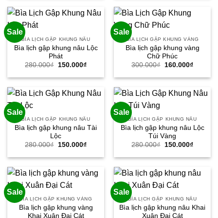
280.000₫.
là:
250.000₫.
là:
150.000₫.
130.000
Sale
Sale
BÌA LỊCH GẬP KHUNG NÂU
BÌA LỊCH GẬP KHUNG VÀNG
Bìa lịch gập khung nâu Lộc
Bìa lịch gập khung vàng
Phát
Chữ Phúc
Giá
Giá
Giá
Giá
280.000
₫
150.000
₫
300.000
₫
160.000
₫
gốc
hiện
gốc
hiện
là:
tại
là:
tại
280.000₫.
là:
300.000₫.
là:
150.000₫.
160.000
Sale
Sale
BÌA LỊCH GẬP KHUNG NÂU
BÌA LỊCH GẬP KHUNG NÂU
Bìa lịch gập khung nâu Tài
Bìa lịch gập khung nâu Lộc
Lộc
Túi Vàng
Giá
Giá
Giá
Giá
280.000
₫
150.000
₫
280.000
₫
150.000
₫
gốc
hiện
gốc
hiện
là:
tại
là:
tại
280.000₫.
là:
280.000₫.
là:
150.000₫.
150.000
Sale
Sale
BÌA LỊCH GẬP KHUNG VÀNG
BÌA LỊCH GẬP KHUNG NÂU
Bìa lịch gập khung vàng
Bìa lịch gập khung nâu Khai
Khai Xuân Đại Cát
Xuân Đại Cát