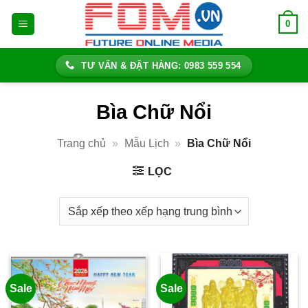
Bỏ
0
qua
nội
dung
TƯ VẤN & ĐẶT HÀNG: 0983 559 554
Bìa Chữ Nổi
Trang chủ
»
Mẫu Lịch
»
Bìa Chữ Nổi
LỌC
Sale
Sale