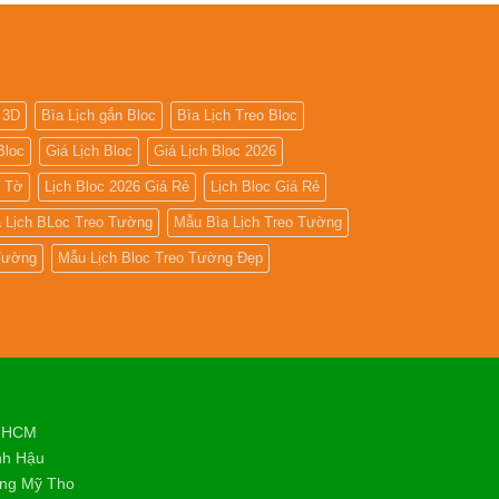
giá
In
Lịch
Để
Bàn
 3D
Bìa Lịch gắn Bloc
Bìa Lịch Treo Bloc
Bloc
Giá Lịch Bloc
Giá Lịch Bloc 2026
5 Tờ
Lịch Bloc 2026 Giá Rẻ
Lịch Bloc Giá Rẻ
 Lịch BLoc Treo Tường
Mẫu Bìa Lịch Treo Tường
 Tường
Mẫu Lịch Bloc Treo Tường Đẹp
. HCM
nh Hậu
ờng Mỹ Tho