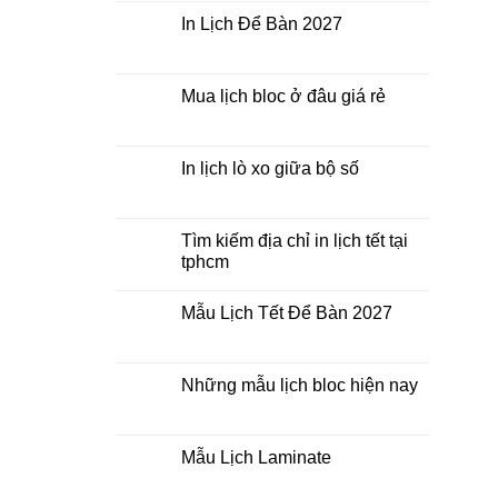
In
bình
Lịch
luận
In Lịch Để Bàn 2027
Tết
ở
Mẫu
Không
Lịch
có
Bloc
bình
2027
luận
Mua lịch bloc ở đâu giá rẻ
giá
ở
rẻ
In
Không
Lịch
có
Để
bình
Bàn
luận
In lịch lò xo giữa bộ số
2027
ở
Mua
Không
lịch
có
bloc
bình
ở
luận
Tìm kiếm địa chỉ in lịch tết tại
đâu
ở
tphcm
giá
In
rẻ
lịch
Không
lò
có
xo
Mẫu Lịch Tết Để Bàn 2027
bình
giữa
luận
bộ
Không
ở
số
có
Tìm
bình
kiếm
luận
Những mẫu lịch bloc hiện nay
địa
ở
chỉ
Mẫu
Không
in
Lịch
có
lịch
Tết
bình
tết
Để
luận
Mẫu Lịch Laminate
tại
Bàn
ở
tphcm
2027
Những
Không
mẫu
có