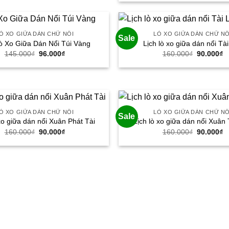
145.000₫.
là:
là:
tạ
96.000₫.
145.000₫
là
9
Ò XO GIỮA DÁN CHỮ NỔI
LÒ XO GIỮA DÁN CHỮ NỔ
Sale
ò Xo Giữa Dán Nổi Túi Vàng
Lịch lò xo giữa dán nổi Tà
145.000
₫
Giá
96.000
₫
Giá
160.000
₫
Giá
90.000
₫
G
gốc
hiện
gốc
h
là:
tại
là:
tạ
145.000₫.
là:
160.000₫
là
96.000₫.
9
Ò XO GIỮA DÁN CHỮ NỔI
LÒ XO GIỮA DÁN CHỮ NỔ
Sale
 xo giữa dán nổi Xuân Phát Tài
Lịch lò xo giữa dán nổi Xuân 
160.000
₫
Giá
90.000
₫
Giá
160.000
₫
Giá
90.000
₫
G
gốc
hiện
gốc
h
là:
tại
là:
tạ
160.000₫.
là:
160.000₫
là
90.000₫.
9