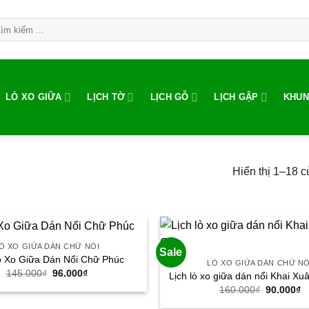
LÒ XO GIỮA
LỊCH TỜ
LỊCH GỖ
LỊCH GẬP
KHUN
Hiển thị 1–18 c
Ò XO GIỮA DÁN CHỮ NỔI
Sale
ò Xo Giữa Dán Nổi Chữ Phúc
LÒ XO GIỮA DÁN CHỮ NỔ
145.000
₫
Giá
96.000
₫
Giá
Lịch lò xo giữa dán nổi Khai Xu
gốc
hiện
160.000
₫
Giá
90.000
₫
G
là:
tại
gốc
h
145.000₫.
là: