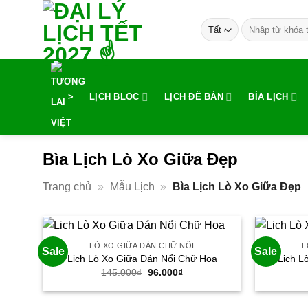
Bỏ
Tìm
qua
kiếm:
nội
dung
>
LỊCH BLOC
LỊCH ĐỂ BÀN
BÌA LỊCH
Bìa Lịch Lò Xo Giữa Đẹp
Trang chủ
»
Mẫu Lịch
»
Bìa Lịch Lò Xo Giữa Đẹp
LÒ XO GIỮA DÁN CHỮ NỔI
L
Sale
Sale
Lịch Lò Xo Giữa Dán Nổi Chữ Hoa
Lịch L
145.000
₫
Giá
96.000
₫
Giá
gốc
hiện
là:
tại
145.000₫.
là: