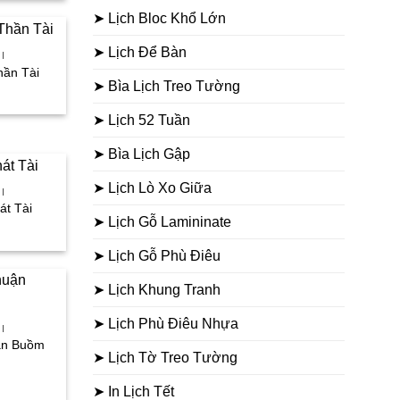
i
.
:
➤ Lịch Bloc Khổ Lớn
0.000₫.
➤ Lịch Để Bàn
I
hần Tài
➤ Bìa Lịch Treo Tường
iá
iện
i
➤ Lịch 52 Tuần
.
:
0.000₫.
➤ Bìa Lịch Gập
➤ Lịch Lò Xo Giữa
I
át Tài
➤ Lịch Gỗ Lamininate
iá
iện
i
➤ Lịch Gỗ Phù Điêu
.
:
6.000₫.
➤ Lịch Khung Tranh
➤ Lịch Phù Điêu Nhựa
I
uận Buồm
➤ Lịch Tờ Treo Tường
iá
➤ In Lịch Tết
iện