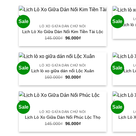
96.000₫.
L
Sale
Sale
Lịch lò
LÒ XO GIỮA DÁN CHỮ NỔI
Lịch Lò Xo Giữa Dán Nổi Kim Tiền Tài Lộc
145.000
₫
Giá
96.000
₫
Giá
gốc
hiện
là:
tại
145.000₫.
là:
96.000₫.
LÒ XO GIỮA DÁN CHỮ NỔI
L
Sale
Sale
Lịch lò xo giữa dán nổi Lộc Xuân
Lịch L
160.000
₫
Giá
90.000
₫
Giá
gốc
hiện
là:
tại
160.000₫.
là:
90.000₫.
Sale
Sale
LÒ XO GIỮA DÁN CHỮ NỔI
L
Lịch Lò Xo Giữa Dán Nổi Phúc Lộc Thọ
Lịch Lò 
145.000
₫
Giá
96.000
₫
Giá
gốc
hiện
là:
tại