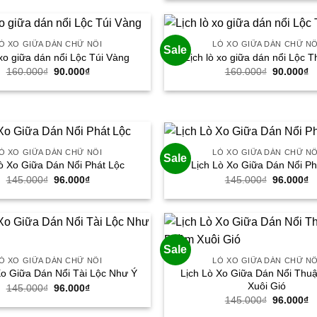
là:
tạ
96.000₫.
160.000₫
là
9
Ò XO GIỮA DÁN CHỮ NỔI
LÒ XO GIỮA DÁN CHỮ NỔ
Sale
 xo giữa dán nổi Lộc Túi Vàng
Lịch lò xo giữa dán nổi Lộc T
160.000
₫
Giá
90.000
₫
Giá
160.000
₫
Giá
90.000
₫
G
gốc
hiện
gốc
h
là:
tại
là:
tạ
160.000₫.
là:
160.000₫
là
90.000₫.
9
Ò XO GIỮA DÁN CHỮ NỔI
LÒ XO GIỮA DÁN CHỮ NỔ
Sale
ò Xo Giữa Dán Nổi Phát Lộc
Lịch Lò Xo Giữa Dán Nổi Ph
145.000
₫
Giá
96.000
₫
Giá
145.000
₫
Giá
96.000
₫
G
gốc
hiện
gốc
h
là:
tại
là:
tạ
145.000₫.
là:
145.000₫
là
96.000₫.
9
Sale
Ò XO GIỮA DÁN CHỮ NỔI
LÒ XO GIỮA DÁN CHỮ NỔ
Lịch Lò Xo Giữa Dán Nổi Th
Xo Giữa Dán Nổi Tài Lộc Như Ý
Xuôi Gió
145.000
₫
Giá
96.000
₫
Giá
gốc
hiện
145.000
₫
Giá
96.000
₫
G
là:
tại
gốc
h