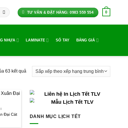
0
TƯ VẤN & ĐẶT HÀNG: 0983 559 554
G NHỰA
LAMINATE
SỔ TAY
BẢNG GIÁ
ủa 63 kết quả
Đã
sắp
xếp
theo
xếp
hạng
I
trung
ân Đại Cát
DANH MỤC LỊCH TẾT
iá
bình
iện