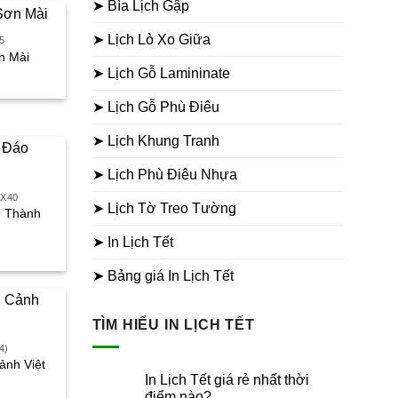
➤ Bìa Lịch Gập
➤ Lịch Lò Xo Giữa
5
n Mài
➤ Lịch Gỗ Lamininate
iá
iện
ại
➤ Lịch Gỗ Phù Điêu
à:
65.000₫.
➤ Lịch Khung Tranh
➤ Lịch Phù Điêu Nhựa
0X40
➤ Lịch Tờ Treo Tường
o Thành
➤ In Lịch Tết
iá
iện
ại
➤ Bảng giá In Lịch Tết
à:
30.000₫.
TÌM HIỂU IN LỊCH TẾT
4)
ảnh Việt
In Lịch Tết giá rẻ nhất thời
điểm nào?
iá