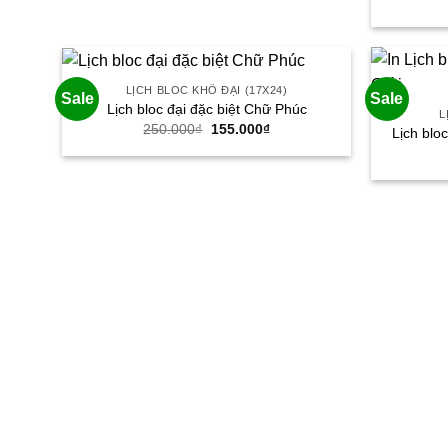
155.000₫.
LỊCH BLOC KHỔ ĐẠI (17X24)
Sale
Sale
Lịch bloc đại đặc biệt Chữ Phúc
L
Giá
Giá
250.000
₫
155.000
₫
Lịch blo
gốc
hiện
là:
tại
250.000₫.
là:
155.000₫.