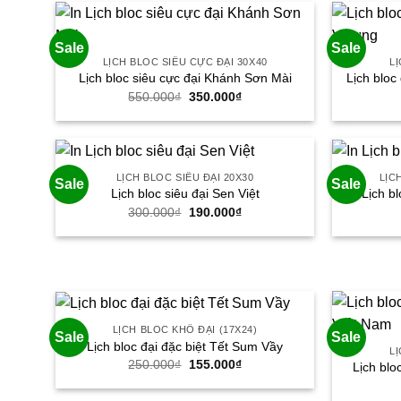
330.000₫.
Sale
Sale
LỊCH BLOC SIÊU CỰC ĐẠI 30X40
LỊ
Lịch bloc siêu cực đại Khánh Sơn Mài
Lịch bloc
Giá
Giá
550.000
₫
350.000
₫
gốc
hiện
là:
tại
550.000₫.
là:
350.000₫.
LỊCH BLOC SIÊU ĐẠI 20X30
LỊC
Sale
Sale
Lịch bloc siêu đại Sen Việt
Lịch b
Giá
Giá
300.000
₫
190.000
₫
gốc
hiện
là:
tại
300.000₫.
là:
190.000₫.
LỊCH BLOC KHỔ ĐẠI (17X24)
Sale
Sale
Lịch bloc đại đặc biệt Tết Sum Vầy
LỊ
Giá
Giá
250.000
₫
155.000
₫
Lịch blo
gốc
hiện
là:
tại
250.000₫.
là: