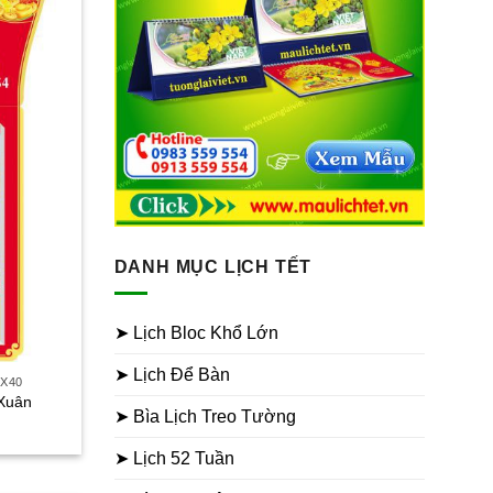
DANH MỤC LỊCH TẾT
➤ Lịch Bloc Khổ Lớn
➤ Lịch Để Bàn
0X40
 Xuân
➤ Bìa Lịch Treo Tường
iá
iện
ại
➤ Lịch 52 Tuần
à:
30.000₫.