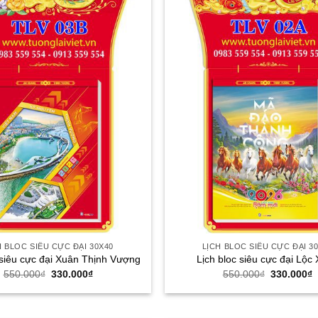
H BLOC SIÊU CỰC ĐẠI 30X40
LỊCH BLOC SIÊU CỰC ĐẠI 3
 siêu cực đại Xuân Thịnh Vượng
Lịch bloc siêu cực đại Lộc
Giá
Giá
Giá
G
550.000
₫
330.000
₫
550.000
₫
330.000
₫
gốc
hiện
gốc
h
là:
tại
là:
t
550.000₫.
là:
550.000₫.
l
330.000₫.
3