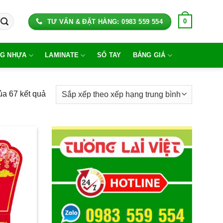
0
TƯ VẤN & ĐẶT HÀNG: 0983 559 554
G NHỰA
LAMINATE
SỔ TAY
BẢNG GIÁ
Đã
ủa 67 kết quả
sắp
xếp
theo
xếp
hạng
trung
bình