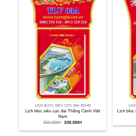
LỊCH BLOC SIÊU CỰC ĐẠI 30X40
LỊC
Lịch bloc siêu cực đại Thắng Cảnh Việt
Lịch bloc
Nam
Giá
Giá
550.000
₫
330.000
₫
gốc
hiện
là:
tại
550.000₫.
là: