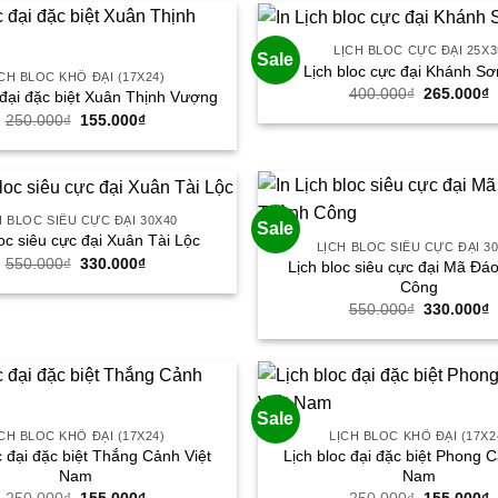
LỊCH BLOC CỰC ĐẠI 25X3
Sale
Lịch bloc cực đại Khánh Sơ
CH BLOC KHỔ ĐẠI (17X24)
Giá
G
400.000
₫
265.000
₫
 đại đặc biệt Xuân Thịnh Vượng
gốc
h
Giá
Giá
250.000
₫
155.000
₫
là:
t
gốc
hiện
400.000₫.
l
là:
tại
2
250.000₫.
là:
155.000₫.
H BLOC SIÊU CỰC ĐẠI 30X40
Sale
loc siêu cực đại Xuân Tài Lộc
LỊCH BLOC SIÊU CỰC ĐẠI 3
Giá
Giá
550.000
₫
330.000
₫
Lịch bloc siêu cực đại Mã Đá
gốc
hiện
Công
là:
tại
Giá
G
550.000₫.
là:
550.000
₫
330.000
₫
gốc
h
330.000₫.
là:
t
550.000₫.
l
3
Sale
CH BLOC KHỔ ĐẠI (17X24)
LỊCH BLOC KHỔ ĐẠI (17X2
c đại đặc biệt Thắng Cảnh Việt
Lịch bloc đại đặc biệt Phong C
Nam
Nam
Giá
Giá
Giá
G