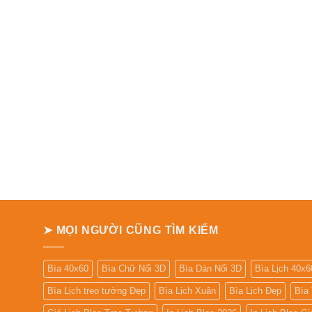
➤ MỌI NGƯỜI CŨNG TÌM KIẾM
Bìa 40x60
Bìa Chữ Nổi 3D
Bìa Dán Nổi 3D
Bìa Lịch 40x6
Bìa Lịch treo tường Đẹp
Bìa Lịch Xuân
Bìa Lịch Đẹp
Bìa