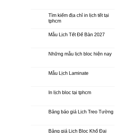
Mua
Không
lịch
có
bloc
bình
ở
luận
Tìm kiếm địa chỉ in lịch tết tại
đâu
ở
tphcm
giá
In
rẻ
lịch
Không
lò
có
xo
Mẫu Lịch Tết Để Bàn 2027
bình
giữa
luận
bộ
Không
ở
số
có
Tìm
bình
kiếm
luận
Những mẫu lịch bloc hiện nay
địa
ở
chỉ
Mẫu
Không
in
Lịch
có
lịch
Tết
bình
tết
Để
luận
Mẫu Lịch Laminate
tại
Bàn
ở
tphcm
2027
Những
Không
mẫu
có
lịch
bình
bloc
luận
In lịch bloc tại tphcm
hiện
ở
nay
Mẫu
Không
Lịch
có
Laminate
bình
luận
Bảng báo giá Lịch Treo Tường
ở
In
Không
lịch
có
bloc
bình
tại
luận
Bảng giá Lịch Bloc Khổ Đại
tphcm
ở