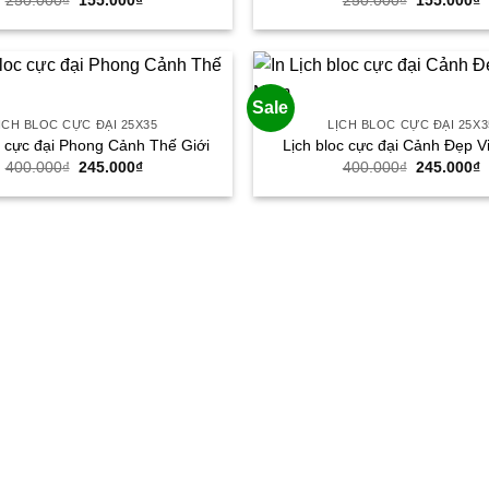
250.000
₫
155.000
₫
250.000
₫
155.000
₫
gốc
hiện
gốc
h
là:
tại
là:
t
250.000₫.
là:
250.000₫.
l
155.000₫.
1
Sale
ỊCH BLOC CỰC ĐẠI 25X35
LỊCH BLOC CỰC ĐẠI 25X3
c cực đại Phong Cảnh Thế Giới
Lịch bloc cực đại Cảnh Đẹp V
Giá
Giá
Giá
G
400.000
₫
245.000
₫
400.000
₫
245.000
₫
gốc
hiện
gốc
h
là:
tại
là:
t
400.000₫.
là:
400.000₫.
l
245.000₫.
2