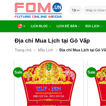
Bỏ
Tìm
qua
kiếm:
nội
dung
>
LỊCH BLOC
LỊCH ĐỂ BÀN
BÌA LỊCH
Địa chỉ Mua Lịch tại Gò Vấp
Trang chủ
»
Mẫu Lịch
»
Địa chỉ Mua Lịch tại Gò V
Sale
Sale