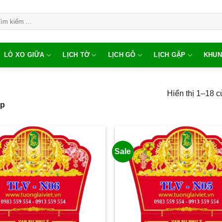
LÒ XO GIỮA
LỊCH TỜ
LỊCH GỖ
LỊCH GẬP
KHUN
Hiển thị 1–18 c
ấp
Sale