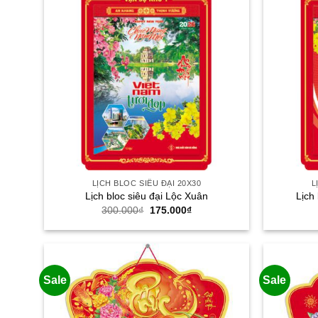
LỊCH BLOC SIÊU ĐẠI 20X30
L
Lịch bloc siêu đại Lộc Xuân
Lịch
Giá
Giá
300.000
₫
175.000
₫
gốc
hiện
là:
tại
300.000₫.
là:
175.000₫.
Sale
Sale