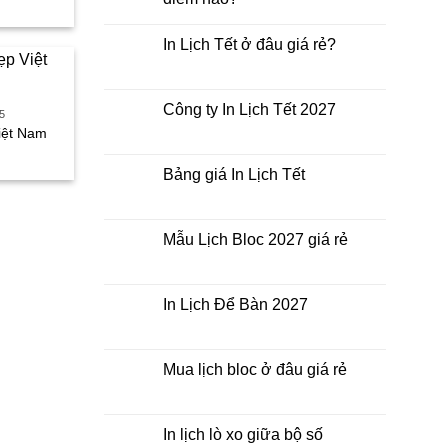
iện
Không
ại
có
à:
In Lịch Tết ở đâu giá rẻ?
bình
55.000₫.
luận
Không
ở
có
In
bình
Lịch
luận
Công ty In Lịch Tết 2027
Tết
5
ở
giá
In
Không
iệt Nam
rẻ
Lịch
có
nhất
iá
Tết
bình
thời
iện
ở
luận
Bảng giá In Lịch Tết
điểm
ại
đâu
ở
nào?
à:
giá
Công
Không
45.000₫.
rẻ?
ty
có
In
bình
Lịch
luận
Mẫu Lịch Bloc 2027 giá rẻ
Tết
ở
2027
Bảng
Không
giá
có
In
bình
Lịch
luận
In Lịch Để Bàn 2027
Tết
ở
Mẫu
Không
Lịch
có
Bloc
bình
2027
luận
Mua lịch bloc ở đâu giá rẻ
giá
ở
rẻ
In
Không
Lịch
có
Để
bình
Bàn
luận
In lịch lò xo giữa bộ số
2027
ở