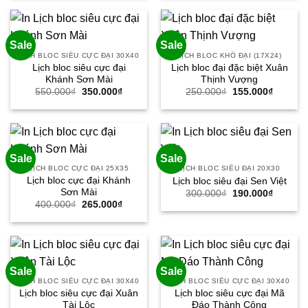
550.000₫.
là:
550.000₫.
là:
330.000₫.
330.000
Sale
Sale
LỊCH BLOC SIÊU CỰC ĐẠI 30X40
LỊCH BLOC KHỔ ĐẠI (17X24)
Lịch bloc siêu cực đại
Lịch bloc đại đặc biệt Xuân
Khánh Sơn Mài
Thịnh Vượng
Giá
Giá
Giá
Giá
550.000
₫
350.000
₫
250.000
₫
155.000
₫
gốc
hiện
gốc
hiện
là:
tại
là:
tại
550.000₫.
là:
250.000₫.
là:
350.000₫.
155.000
Sale
Sale
LỊCH BLOC CỰC ĐẠI 25X35
LỊCH BLOC SIÊU ĐẠI 20X30
Lịch bloc cực đại Khánh
Lịch bloc siêu đại Sen Việt
Sơn Mài
Giá
Giá
300.000
₫
190.000
₫
gốc
hiện
Giá
Giá
400.000
₫
265.000
₫
là:
tại
gốc
hiện
300.000₫.
là:
là:
tại
190.000
400.000₫.
là:
265.000₫.
Sale
Sale
LỊCH BLOC SIÊU CỰC ĐẠI 30X40
LỊCH BLOC SIÊU CỰC ĐẠI 30X40
Lịch bloc siêu cực đại Xuân
Lịch bloc siêu cực đại Mã
Tài Lộc
Đáo Thành Công