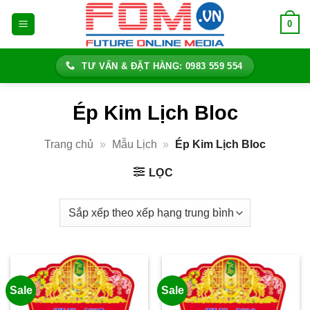
Bỏ
0
qua
nội
dung
TƯ VẤN & ĐẶT HÀNG: 0983 559 554
Ép Kim Lịch Bloc
Trang chủ
»
Mẫu Lịch
»
Ép Kim Lịch Bloc
LỌC
Sale
Sale