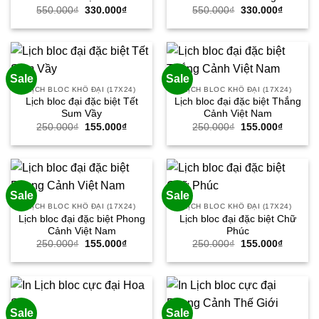
Giá
Giá
Giá
Giá
550.000
₫
330.000
₫
550.000
₫
330.000
₫
gốc
hiện
gốc
hiện
là:
tại
là:
tại
550.000₫.
là:
550.000₫.
là:
330.000₫.
330.000
Sale
Sale
LỊCH BLOC KHỔ ĐẠI (17X24)
LỊCH BLOC KHỔ ĐẠI (17X24)
Lịch bloc đại đặc biệt Tết
Lịch bloc đại đặc biệt Thắng
Sum Vầy
Cảnh Việt Nam
Giá
Giá
Giá
Giá
250.000
₫
155.000
₫
250.000
₫
155.000
₫
gốc
hiện
gốc
hiện
là:
tại
là:
tại
250.000₫.
là:
250.000₫.
là:
155.000₫.
155.000
Sale
Sale
LỊCH BLOC KHỔ ĐẠI (17X24)
LỊCH BLOC KHỔ ĐẠI (17X24)
Lịch bloc đại đặc biệt Phong
Lịch bloc đại đặc biệt Chữ
Cảnh Việt Nam
Phúc
Giá
Giá
Giá
Giá
250.000
₫
155.000
₫
250.000
₫
155.000
₫
gốc
hiện
gốc
hiện
là:
tại
là:
tại
250.000₫.
là:
250.000₫.
là:
155.000₫.
155.000
Sale
Sale