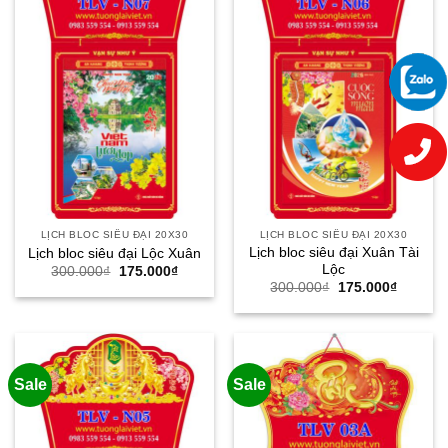
LỊCH BLOC SIÊU ĐẠI 20X30
LỊCH BLOC SIÊU ĐẠI 20X30
Lịch bloc siêu đại Xuân Tài
Lịch bloc siêu đại Lộc Xuân
Lộc
Giá
Giá
300.000
₫
175.000
₫
gốc
hiện
Giá
Giá
300.000
₫
175.000
₫
là:
tại
gốc
hiện
300.000₫.
là:
là:
tại
175.000₫.
300.000₫.
là:
175.000
Sale
Sale