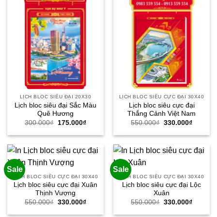
LỊCH BLOC SIÊU ĐẠI 20X30
LỊCH BLOC SIÊU CỰC ĐẠI 30X40
Lịch bloc siêu đại Sắc Màu
Lịch bloc siêu cực đại
Quê Hương
Thắng Cảnh Việt Nam
Giá
Giá
Giá
Giá
300.000
₫
175.000
₫
550.000
₫
330.000
₫
gốc
hiện
gốc
hiện
là:
tại
là:
tại
300.000₫.
là:
550.000₫.
là:
175.000₫.
330.000
Sale
Sale
LỊCH BLOC SIÊU CỰC ĐẠI 30X40
LỊCH BLOC SIÊU CỰC ĐẠI 30X40
Lịch bloc siêu cực đại Xuân
Lịch bloc siêu cực đại Lộc
Thịnh Vượng
Xuân
Giá
Giá
Giá
Giá
550.000
₫
330.000
₫
550.000
₫
330.000
₫
gốc
hiện
gốc
hiện
là:
tại
là:
tại