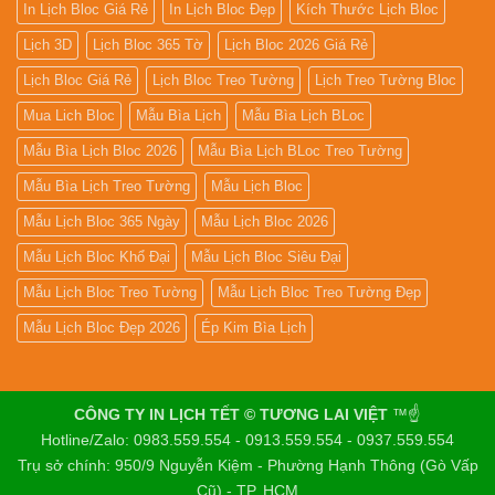
In Lịch Bloc Giá Rẻ
In Lịch Bloc Đẹp
Kích Thước Lịch Bloc
Lịch 3D
Lịch Bloc 365 Tờ
Lịch Bloc 2026 Giá Rẻ
Lịch Bloc Giá Rẻ
Lịch Bloc Treo Tường
Lịch Treo Tường Bloc
Mua Lich Bloc
Mẫu Bìa Lịch
Mẫu Bìa Lịch BLoc
Mẫu Bìa Lịch Bloc 2026
Mẫu Bìa Lịch BLoc Treo Tường
Mẫu Bìa Lịch Treo Tường
Mẫu Lịch Bloc
Mẫu Lịch Bloc 365 Ngày
Mẫu Lịch Bloc 2026
Mẫu Lịch Bloc Khổ Đại
Mẫu Lịch Bloc Siêu Đại
Mẫu Lịch Bloc Treo Tường
Mẫu Lịch Bloc Treo Tường Đẹp
Mẫu Lịch Bloc Đẹp 2026
Ép Kim Bìa Lịch
CÔNG TY IN LỊCH TẾT © TƯƠNG LAI VIỆT
™☝️
Hotline/Zalo: 0983.559.554 - 0913.559.554 - 0937.559.554
Trụ sở chính: 950/9 Nguyễn Kiệm - Phường Hạnh Thông (Gò Vấp
Cũ) - TP. HCM