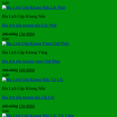
gốc
hiện
Sale
là:
tại
250.000₫.
là:
Bìa Lịch Gập Khung Nâu
130.000₫.
Bìa lịch gập khung nâu Lộc Phát
Giá
Giá
280.000
₫
150.000
₫
gốc
hiện
Sale
là:
tại
280.000₫.
là:
Bìa Lịch Gập Khung Vàng
150.000₫.
Bìa lịch gập khung vàng Chữ Phúc
Giá
Giá
300.000
₫
160.000
₫
gốc
hiện
Sale
là:
tại
300.000₫.
là:
Bìa Lịch Gập Khung Nâu
160.000₫.
Bìa lịch gập khung nâu Tài Lộc
Giá
Giá
280.000
₫
150.000
₫
gốc
hiện
Sale
là:
tại