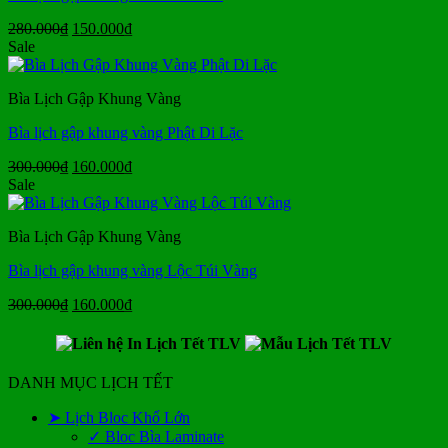
Giá
Giá
280.000
₫
150.000
₫
gốc
hiện
Sale
là:
tại
280.000₫.
là:
Bìa Lịch Gập Khung Vàng
150.000₫.
Bìa lịch gập khung vàng Phật Di Lặc
Giá
Giá
300.000
₫
160.000
₫
gốc
hiện
Sale
là:
tại
300.000₫.
là:
Bìa Lịch Gập Khung Vàng
160.000₫.
Bìa lịch gập khung vàng Lộc Túi Vàng
Giá
Giá
300.000
₫
160.000
₫
gốc
hiện
là:
tại
300.000₫.
là:
160.000₫.
DANH MỤC LỊCH TẾT
➤ Lịch Bloc Khổ Lớn
✓ Bloc Bìa Laminate