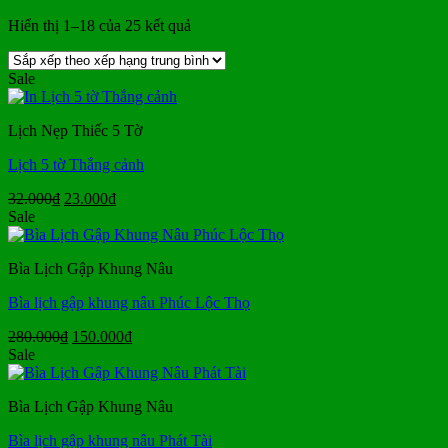
Đã
Hiển thị 1–18 của 25 kết quả
sắp
xếp
Sale
theo
xếp
hạng
Lịch Nẹp Thiếc 5 Tờ
trung
bình
Lịch 5 tờ Thắng cảnh
Giá
Giá
32.000
₫
23.000
₫
gốc
hiện
Sale
là:
tại
32.000₫.
là:
Bìa Lịch Gập Khung Nâu
23.000₫.
Bìa lịch gập khung nâu Phúc Lộc Thọ
Giá
Giá
280.000
₫
150.000
₫
gốc
hiện
Sale
là:
tại
280.000₫.
là:
Bìa Lịch Gập Khung Nâu
150.000₫.
Bìa lịch gập khung nâu Phát Tài