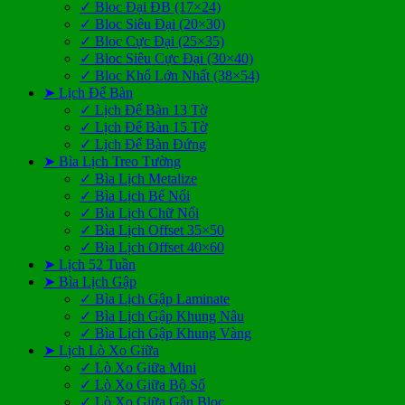
✓ Bloc Đại ĐB (17×24)
✓ Bloc Siêu Đại (20×30)
✓ Bloc Cực Đại (25×35)
✓ Bloc Siêu Cực Đại (30×40)
✓ Bloc Khổ Lớn Nhất (38×54)
➤ Lịch Để Bàn
✓ Lịch Để Bàn 13 Tờ
✓ Lịch Để Bàn 15 Tờ
✓ Lịch Để Bàn Đứng
➤ Bìa Lịch Treo Tường
✓ Bìa Lịch Metalize
✓ Bìa Lịch Bế Nổi
✓ Bìa Lịch Chữ Nổi
✓ Bìa Lịch Offset 35×50
✓ Bìa Lịch Offset 40×60
➤ Lịch 52 Tuần
➤ Bìa Lịch Gập
✓ Bìa Lịch Gập Laminate
✓ Bìa Lịch Gập Khung Nâu
✓ Bìa Lịch Gập Khung Vàng
➤ Lịch Lò Xo Giữa
✓ Lò Xo Giữa Mini
✓ Lò Xo Giữa Bộ Số
✓ Lò Xo Giữa Gắn Bloc