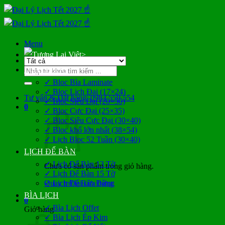
Bỏ
qua
nội
dung
Menu
>
Tìm
LỊCH BLOC
kiếm:
✓ Bloc Bìa Laminate
✓ Bloc Lịch Đại (17×24)
Tư vấn & Đặt hàng: 0983 559 554
✓ Bloc Siêu Đại (20×30)
0
✓ Bloc Cực Đại (25×35)
✓ Bloc Siêu Cực Đại (30×40)
✓ Bloc khổ lớn nhất (38×54)
✓ Lịch Bloc 52 Tuần (30×40)
LỊCH ĐỂ BÀN
✓ Lịch Để Bàn 13 Tờ
Chưa có sản phẩm trong giỏ hàng.
✓ Lịch Để Bàn 15 Tờ
Quay trở lại cửa hàng
✓ Lịch Để Bàn Đứng
BÌA LỊCH
0
✓ Bìa Lịch Offet
Giỏ hàng
✓ Bìa Lịch Ép Kim