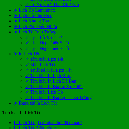
✓ Lò Xo Giữa Dán Chữ Nổi
➤ Lịch Gỗ Lamininate
➤ Lịch Gỗ Phù Điêu
➤ Lịch Khung Tranh
➤ Lịch Phù Điêu Nhựa
➤ Lịch Tờ Treo Tường
✓ Lịch Lò Xo 7 Tờ
✓ Lịch Nẹp Thiếc 5 Tờ
✓ Lịch Nẹp Thiếc 7 Tờ
➤ In Lịch Tết
✓ Tìm hiểu Lịch Tết
✓ Mẫu Lịch Tết
✓ Thiết kế Mẫu Lịch Tết
✓ Tìm hiểu In Lịch Bloc
✓ Tìm hiểu In Lịch Để Bàn
✓ Tìm hiểu In Bìa Lò Xo Giữa
✓ Tìm hiểu Lịch Gỗ
✓ Tìm hiểu In Bìa Lịch Treo Tường
➤ Bảng giá In Lịch Tết
Tìm hiểu In Lịch Tết
Không
In Lịch Tết giá rẻ nhất thời điểm nào?
Không
có
In Lịch Tết ở đâu giá rẻ?