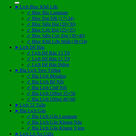
➤ Lịch Bloc Khổ Lớn
✓ Bloc Bìa Laminate
✓ Bloc Đại ĐB (17×24)
✓ Bloc Siêu Đại (20×30)
✓ Bloc Cực Đại (25×35)
✓ Bloc Siêu Cực Đại (30×40)
✓ Bloc Khổ Lớn Nhất (38×54)
➤ Lịch Để Bàn
✓ Lịch Để Bàn 13 Tờ
✓ Lịch Để Bàn 15 Tờ
✓ Lịch Để Bàn Đứng
➤ Bìa Lịch Treo Tường
✓ Bìa Lịch Metalize
✓ Bìa Lịch Bế Nổi
✓ Bìa Lịch Chữ Nổi
✓ Bìa Lịch Offset 35×50
✓ Bìa Lịch Offset 40×60
➤ Lịch 52 Tuần
➤ Bìa Lịch Gập
✓ Bìa Lịch Gập Laminate
✓ Bìa Lịch Gập Khung Nâu
✓ Bìa Lịch Gập Khung Vàng
➤ Lịch Lò Xo Giữa