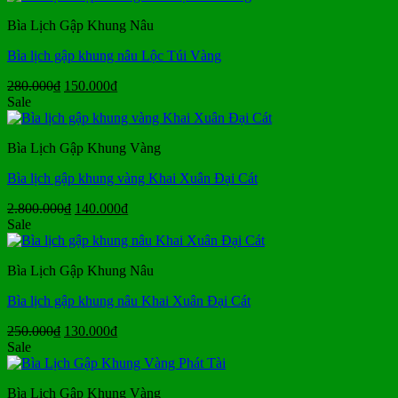
280.000₫.
là:
Bìa Lịch Gập Khung Nâu
150.000₫.
Bìa lịch gập khung nâu Lộc Túi Vàng
Giá
Giá
280.000
₫
150.000
₫
gốc
hiện
Sale
là:
tại
280.000₫.
là:
Bìa Lịch Gập Khung Vàng
150.000₫.
Bìa lịch gập khung vàng Khai Xuân Đại Cát
Giá
Giá
2.800.000
₫
140.000
₫
gốc
hiện
Sale
là:
tại
2.800.000₫.
là:
Bìa Lịch Gập Khung Nâu
140.000₫.
Bìa lịch gập khung nâu Khai Xuân Đại Cát
Giá
Giá
250.000
₫
130.000
₫
gốc
hiện
Sale
là:
tại
250.000₫.
là:
Bìa Lịch Gập Khung Vàng
130.000₫.