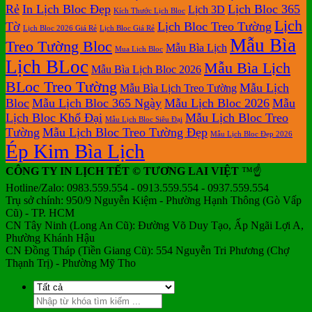
Rẻ
In Lịch Bloc Đẹp
Lịch Bloc 365
Lịch 3D
Bàn
Kích Thước Lịch Bloc
Lịch
Tờ
Lịch Bloc Treo Tường
Lịch Bloc 2026 Giá Rẻ
Lịch Bloc Giá Rẻ
Mẫu Bìa
Treo Tường Bloc
Mẫu Bìa Lịch
Mua Lich Bloc
Lịch BLoc
Mẫu Bìa Lịch
Mẫu Bìa Lịch Bloc 2026
BLoc Treo Tường
Mẫu Lịch
Mẫu Bìa Lịch Treo Tường
Bloc
Mẫu Lịch Bloc 365 Ngày
Mẫu Lịch Bloc 2026
Mẫu
Lịch Bloc Khổ Đại
Mẫu Lịch Bloc Treo
Mẫu Lịch Bloc Siêu Đại
Tường
Mẫu Lịch Bloc Treo Tường Đẹp
Mẫu Lịch Bloc Đẹp 2026
Ép Kim Bìa Lịch
CÔNG TY IN LỊCH TẾT © TƯƠNG LAI VIỆT
™☝️
Hotline/Zalo: 0983.559.554 - 0913.559.554 - 0937.559.554
Trụ sở chính: 950/9 Nguyễn Kiệm - Phường Hạnh Thông (Gò Vấp
Cũ) - TP. HCM
CN Tây Ninh (Long An Cũ): Đường Võ Duy Tạo, Ấp Ngãi Lợi A,
Phường Khánh Hậu
CN Đồng Tháp (Tiền Giang Cũ): 554 Nguyễn Tri Phương (Chợ
Thạnh Trị) - Phường Mỹ Tho
Tìm
kiếm: