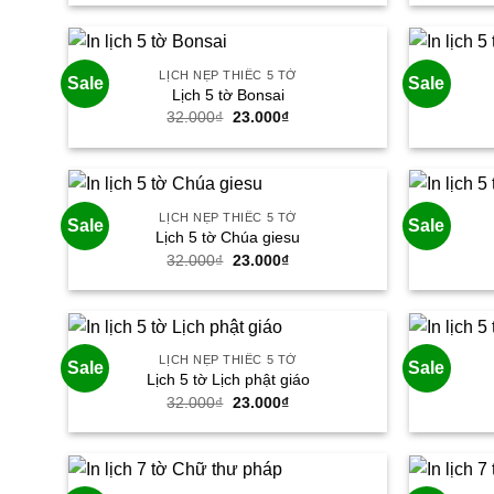
là:
tại
32.000₫.
là:
23.000₫.
LỊCH NẸP THIẾC 5 TỜ
Sale
Sale
Lịch 5 tờ Bonsai
Giá
Giá
32.000
₫
23.000
₫
gốc
hiện
là:
tại
32.000₫.
là:
23.000₫.
LỊCH NẸP THIẾC 5 TỜ
Sale
Sale
Lịch 5 tờ Chúa giesu
Giá
Giá
32.000
₫
23.000
₫
gốc
hiện
là:
tại
32.000₫.
là:
23.000₫.
LỊCH NẸP THIẾC 5 TỜ
Sale
Sale
Lịch 5 tờ Lịch phật giáo
Giá
Giá
32.000
₫
23.000
₫
gốc
hiện
là:
tại
32.000₫.
là:
23.000₫.