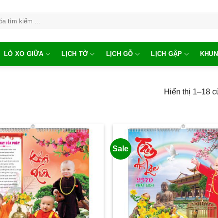
LÒ XO GIỮA
LỊCH TỜ
LỊCH GỖ
LỊCH GẬP
KHUN
Hiển thị 1–18 c
Sale