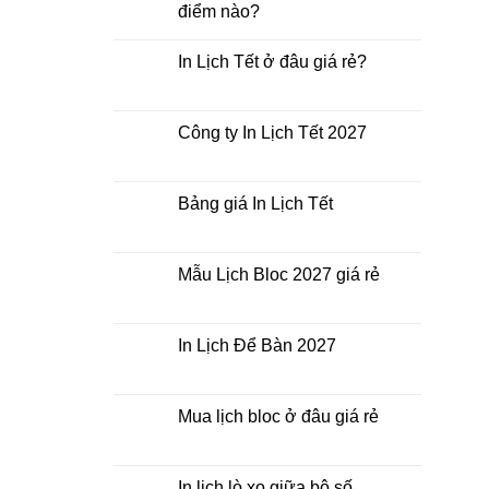
điểm nào?
Không
có
In Lịch Tết ở đâu giá rẻ?
bình
luận
Không
ở
có
In
bình
Lịch
luận
Công ty In Lịch Tết 2027
Tết
ở
giá
In
Không
rẻ
Lịch
có
nhất
Tết
bình
thời
ở
luận
Bảng giá In Lịch Tết
điểm
đâu
ở
nào?
giá
Công
Không
rẻ?
ty
có
In
bình
Lịch
luận
Mẫu Lịch Bloc 2027 giá rẻ
Tết
ở
2027
Bảng
Không
giá
có
In
bình
Lịch
luận
In Lịch Để Bàn 2027
Tết
ở
Mẫu
Không
Lịch
có
Bloc
bình
2027
luận
Mua lịch bloc ở đâu giá rẻ
giá
ở
rẻ
In
Không
Lịch
có
Để
bình
Bàn
luận
In lịch lò xo giữa bộ số