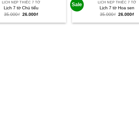
LỊCH NẸP THIẾC 7 TỜ
LỊCH NẸP THIẾC 7 TỜ
Sale
Lịch 7 tờ Chú tiểu
Lịch 7 tờ Hoa sen
Giá
Giá
Giá
Gi
35.000
₫
26.000
₫
35.000
₫
26.000
₫
gốc
hiện
gốc
hi
là:
tại
là:
tại
35.000₫.
là:
35.000₫.
là:
26.000₫.
26