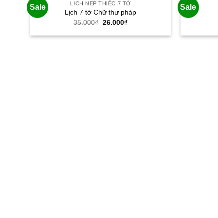
LỊCH NẸP THIẾC 7 TỜ
Sale
Sale
Lịch 7 tờ Chữ thư pháp
Giá
Giá
35.000
₫
26.000
₫
gốc
hiện
là:
tại
35.000₫.
là:
26.000₫.