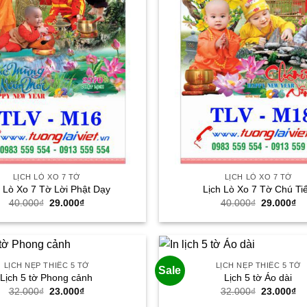
LỊCH LÒ XO 7 TỜ
LỊCH LÒ XO 7 TỜ
h Lò Xo 7 Tờ Lời Phật Dạy
Lịch Lò Xo 7 Tờ Chú Ti
Giá
Giá
Giá
Gi
40.000
₫
29.000
₫
40.000
₫
29.000
₫
gốc
hiện
gốc
hi
là:
tại
là:
tại
40.000₫.
là:
40.000₫.
là:
29.000₫.
29
LỊCH NẸP THIẾC 5 TỜ
LỊCH NẸP THIẾC 5 TỜ
Sale
Lịch 5 tờ Phong cảnh
Lịch 5 tờ Áo dài
Giá
Giá
Giá
Gi
32.000
₫
23.000
₫
32.000
₫
23.000
₫
gốc
hiện
gốc
hi