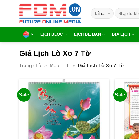
Bỏ
Tìm
qua
kiếm:
nội
dung
>
LỊCH BLOC
LỊCH ĐỂ BÀN
BÌA LỊCH
Giá Lịch Lò Xo 7 Tờ
Trang chủ
»
Mẫu Lịch
»
Giá Lịch Lò Xo 7 Tờ
Sale
Sale