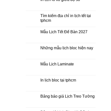
2027
ở
Mua
Không
lịch
có
bloc
bình
ở
luận
Tìm kiếm địa chỉ in lịch tết tại
đâu
ở
tphcm
giá
In
rẻ
lịch
Không
lò
có
xo
Mẫu Lịch Tết Để Bàn 2027
bình
giữa
luận
bộ
Không
ở
số
có
Tìm
bình
kiếm
luận
Những mẫu lịch bloc hiện nay
địa
ở
chỉ
Mẫu
Không
in
Lịch
có
lịch
Tết
bình
tết
Để
luận
Mẫu Lịch Laminate
tại
Bàn
ở
tphcm
2027
Những
Không
mẫu
có
lịch
bình
bloc
luận
In lịch bloc tại tphcm
hiện
ở
nay
Mẫu
Không
Lịch
có
Laminate
bình
luận
Bảng báo giá Lịch Treo Tường
ở
In
Không
lịch
có
bloc
bình
tại