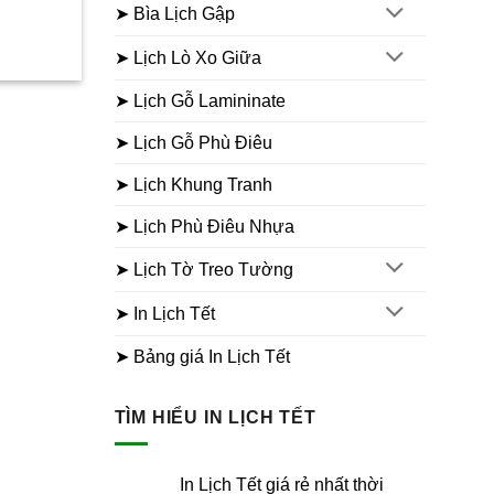
➤ Bìa Lịch Gập
á
➤ Lịch Lò Xo Giữa
ện
➤ Lịch Gỗ Lamininate
.000₫.
➤ Lịch Gỗ Phù Điêu
➤ Lịch Khung Tranh
➤ Lịch Phù Điêu Nhựa
➤ Lịch Tờ Treo Tường
➤ In Lịch Tết
➤ Bảng giá In Lịch Tết
TÌM HIỂU IN LỊCH TẾT
In Lịch Tết giá rẻ nhất thời