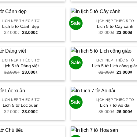
là:
tại
là:
tại
32.000₫.
là:
32.000₫.
là:
23.000₫.
23
LỊCH NẸP THIẾC 5 TỜ
LỊCH NẸP THIẾC 5 TỜ
Sale
Lịch 5 tờ Cảnh đẹp
Lịch 5 tờ Cây cảnh
Giá
Giá
Giá
Gi
32.000
₫
23.000
₫
32.000
₫
23.000
₫
gốc
hiện
gốc
hi
là:
tại
là:
tại
32.000₫.
là:
32.000₫.
là:
23.000₫.
23
LỊCH NẸP THIẾC 5 TỜ
LỊCH NẸP THIẾC 5 TỜ
Sale
Lịch 5 tờ Dáng việt
Lịch 5 tờ Lịch công giá
Giá
Giá
Giá
Gi
32.000
₫
23.000
₫
32.000
₫
23.000
₫
gốc
hiện
gốc
hi
là:
tại
là:
tại
32.000₫.
là:
32.000₫.
là:
23.000₫.
23
LỊCH NẸP THIẾC 5 TỜ
LỊCH NẸP THIẾC 7 TỜ
Sale
Lịch 5 tờ Lộc xuân
Lịch 7 tờ Áo dài
Giá
Giá
Giá
Gi
32.000
₫
23.000
₫
35.000
₫
26.000
₫
gốc
hiện
gốc
hi
là:
tại
là:
tại
32.000₫.
là:
35.000₫.
là:
23.000₫.
26