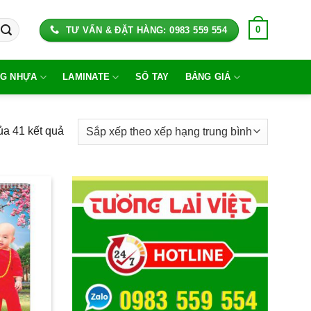
0
TƯ VẤN & ĐẶT HÀNG: 0983 559 554
G NHỰA
LAMINATE
SỔ TAY
BẢNG GIÁ
Đã
ủa 41 kết quả
sắp
xếp
theo
xếp
hạng
trung
bình