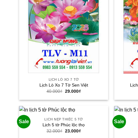
LỊCH LÒ XO 7 TỜ
Lịch Lò Xo 7 Tờ Sen Việt
Lịc
Giá
Giá
40.000
₫
29.000
₫
gốc
hiện
là:
tại
40.000₫.
là:
29.000₫.
LỊCH NẸP THIẾC 5 TỜ
Sale
Sale
Lịch 5 tờ Phúc lộc thọ
Giá
Giá
32.000
₫
23.000
₫
gốc
hiện