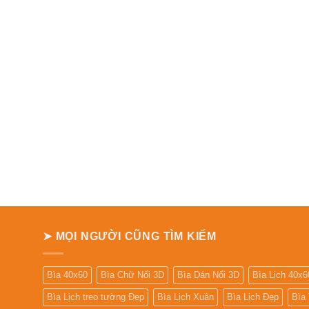
➤ MỌI NGƯỜI CŨNG TÌM KIẾM
Bìa 40x60
Bìa Chữ Nổi 3D
Bìa Dán Nổi 3D
Bìa Lịch 40x6
Bìa Lịch treo tường Đẹp
Bìa Lịch Xuân
Bìa Lịch Đẹp
Bìa