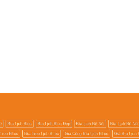
0
Bìa Lịch Bloc
Bìa Lịch Bloc Đẹp
Bìa Lịch Bế Nổi
Bìa Lịch Bế Nổi
 Treo BLoc
Bìa Treo Lịch BLoc
Gia Công Bìa Lịch BLoc
Giá Bìa Lịch 