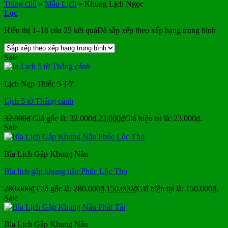
Trang chủ
»
Mẫu Lịch
»
Khung Lịch Ngọc
Lọc
Hiển thị 1–18 của 25 kết quả
Đã sắp xếp theo xếp hạng trung bình
Sale
Lịch Nẹp Thiếc 5 Tờ
Lịch 5 tờ Thắng cảnh
32.000
₫
Giá gốc là: 32.000₫.
23.000
₫
Giá hiện tại là: 23.000₫.
Sale
Bìa Lịch Gập Khung Nâu
Bìa lịch gập khung nâu Phúc Lộc Thọ
280.000
₫
Giá gốc là: 280.000₫.
150.000
₫
Giá hiện tại là: 150.000₫.
Sale
Bìa Lịch Gập Khung Nâu