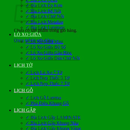
✓ Bìa Lịch Ép Kim
✓ Bìa Lịch Bế Nổi
✓ Bìa Lịch Chữ Nổi
✓ Bìa Lịch Metalize
✓ Bìa Lịch Laminate
Chưa có sản phẩm trong giỏ hàng.
LÒ XO GIỮA
Quay trở lại cửa hàng
✓ Lò Xo Giữa Mini
✓ Lò Xo Giữa Bộ Số
✓ Lò Xo Giữa Gắn Bloc
✓ Lò Xo Giữa Dán Chữ Nổi
LỊCH TỜ
✓ Lịch Lò Xo 7 Tờ
✓ Lịch Nẹp Thiếc 5 Tờ
✓ Lịch Nẹp Thiếc 7 Tờ
LỊCH GỖ
✓ Lịch Gỗ Lamina
✓ Phù Điêu Khung Gỗ
LỊCH GẬP
✓ Bìa Lịch Gập LAMINATE
✓ Bìa Lịch Gập Khung Nâu
✓ Bìa Lịch Gập Khung Vàng