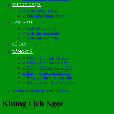
KHUNG NHỰA
✓ Lịch Khung Tranh
✓ Phù Điêu Khung Nhựa
LAMINATE
✓ Lịch Gỗ Laminate
✓ Lịch Bloc Laminate
✓ Lịch Gập Laminate
SỔ TAY
BẢNG GIÁ
✓ Bảng giá In Lịch Tết 2026
✓ Bảng giá In Lịch Để Bàn
✓ Bảng giá in Lịch Lò xo 7 tờ
✓ Bảng giá Lịch Lò Xo Giữa
✓ Bảng giá Bìa Lịch Gắn Bloc
✓ Bảng giá Lịch Bloc Khổ Đại
Tư vấn & Đặt hàng: 0983 559 554
Khung Lịch Ngọc