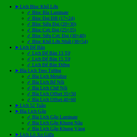
➤ Lịch Bloc Khổ Lớn
✓ Bloc Bìa Laminate
✓ Bloc Đại ĐB (17×24)
✓ Bloc Siêu Đại (20×30)
✓ Bloc Cực Đại (25×35)
✓ Bloc Siêu Cực Đại (30×40)
✓ Bloc Khổ Lớn Nhất (38×54)
➤ Lịch Để Bàn
✓ Lịch Để Bàn 13 Tờ
✓ Lịch Để Bàn 15 Tờ
✓ Lịch Để Bàn Đứng
➤ Bìa Lịch Treo Tường
✓ Bìa Lịch Metalize
✓ Bìa Lịch Bế Nổi
✓ Bìa Lịch Chữ Nổi
✓ Bìa Lịch Offset 35×50
✓ Bìa Lịch Offset 40×60
➤ Lịch 52 Tuần
➤ Bìa Lịch Gập
✓ Bìa Lịch Gập Laminate
✓ Bìa Lịch Gập Khung Nâu
✓ Bìa Lịch Gập Khung Vàng
➤ Lịch Lò Xo Giữa