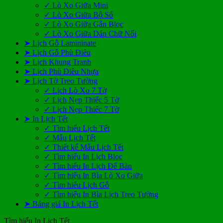
✓ Lò Xo Giữa Mini
✓ Lò Xo Giữa Bộ Số
✓ Lò Xo Giữa Gắn Bloc
✓ Lò Xo Giữa Dán Chữ Nổi
➤ Lịch Gỗ Lamininate
➤ Lịch Gỗ Phù Điêu
➤ Lịch Khung Tranh
➤ Lịch Phù Điêu Nhựa
➤ Lịch Tờ Treo Tường
✓ Lịch Lò Xo 7 Tờ
✓ Lịch Nẹp Thiếc 5 Tờ
✓ Lịch Nẹp Thiếc 7 Tờ
➤ In Lịch Tết
✓ Tìm hiểu Lịch Tết
✓ Mẫu Lịch Tết
✓ Thiết kế Mẫu Lịch Tết
✓ Tìm hiểu In Lịch Bloc
✓ Tìm hiểu In Lịch Để Bàn
✓ Tìm hiểu In Bìa Lò Xo Giữa
✓ Tìm hiểu Lịch Gỗ
✓ Tìm hiểu In Bìa Lịch Treo Tường
➤ Bảng giá In Lịch Tết
Tìm hiểu In Lịch Tết