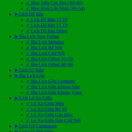
✓ Bloc Siêu Cực Đại (30×40)
✓ Bloc Khổ Lớn Nhất (38×54)
➤ Lịch Để Bàn
✓ Lịch Để Bàn 13 Tờ
✓ Lịch Để Bàn 15 Tờ
✓ Lịch Để Bàn Đứng
➤ Bìa Lịch Treo Tường
✓ Bìa Lịch Metalize
✓ Bìa Lịch Bế Nổi
✓ Bìa Lịch Chữ Nổi
✓ Bìa Lịch Offset 35×50
✓ Bìa Lịch Offset 40×60
➤ Lịch 52 Tuần
➤ Bìa Lịch Gập
✓ Bìa Lịch Gập Laminate
✓ Bìa Lịch Gập Khung Nâu
✓ Bìa Lịch Gập Khung Vàng
➤ Lịch Lò Xo Giữa
✓ Lò Xo Giữa Mini
✓ Lò Xo Giữa Bộ Số
✓ Lò Xo Giữa Gắn Bloc
✓ Lò Xo Giữa Dán Chữ Nổi
➤ Lịch Gỗ Lamininate
➤ Lịch Gỗ Phù Điêu