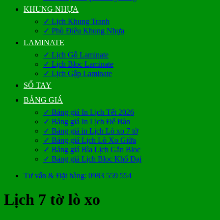
KHUNG NHỰA
✓ Lịch Khung Tranh
✓ Phù Điêu Khung Nhựa
LAMINATE
✓ Lịch Gỗ Laminate
✓ Lịch Bloc Laminate
✓ Lịch Gập Laminate
SỔ TAY
BẢNG GIÁ
✓ Bảng giá In Lịch Tết 2026
✓ Bảng giá In Lịch Để Bàn
✓ Bảng giá in Lịch Lò xo 7 tờ
✓ Bảng giá Lịch Lò Xo Giữa
✓ Bảng giá Bìa Lịch Gắn Bloc
✓ Bảng giá Lịch Bloc Khổ Đại
Tư vấn & Đặt hàng: 0983 559 554
Lịch 7 tờ lò xo