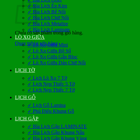
✓ Bìa Lịch Ép Kim
✓ Bìa Lịch Bế Nổi
✓ Bìa Lịch Chữ Nổi
✓ Bìa Lịch Metalize
✓ Bìa Lịch Laminate
Chưa có sản phẩm trong giỏ hàng.
LÒ XO GIỮA
Quay trở lại cửa hàng
✓ Lò Xo Giữa Mini
✓ Lò Xo Giữa Bộ Số
✓ Lò Xo Giữa Gắn Bloc
✓ Lò Xo Giữa Dán Chữ Nổi
LỊCH TỜ
✓ Lịch Lò Xo 7 Tờ
✓ Lịch Nẹp Thiếc 5 Tờ
✓ Lịch Nẹp Thiếc 7 Tờ
LỊCH GỖ
✓ Lịch Gỗ Lamina
✓ Phù Điêu Khung Gỗ
LỊCH GẬP
✓ Bìa Lịch Gập LAMINATE
✓ Bìa Lịch Gập Khung Nâu
✓ Bìa Lịch Gập Khung Vàng