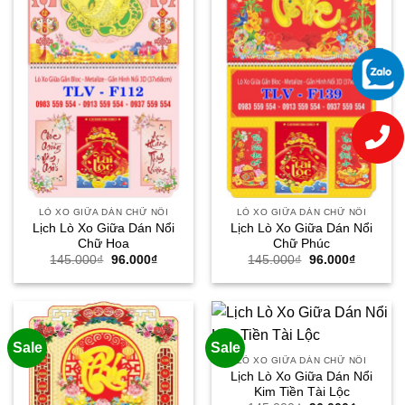
LÒ XO GIỮA DÁN CHỮ NỔI
LÒ XO GIỮA DÁN CHỮ NỔI
Lịch Lò Xo Giữa Dán Nổi
Lịch Lò Xo Giữa Dán Nổi
Chữ Hoa
Chữ Phúc
Giá
Giá
Giá
Giá
145.000
₫
96.000
₫
145.000
₫
96.000
₫
gốc
hiện
gốc
hiện
là:
tại
là:
tại
145.000₫.
là:
145.000₫.
là:
96.000₫.
96.000₫.
Sale
Sale
LÒ XO GIỮA DÁN CHỮ NỔI
Lịch Lò Xo Giữa Dán Nổi
Kim Tiền Tài Lộc