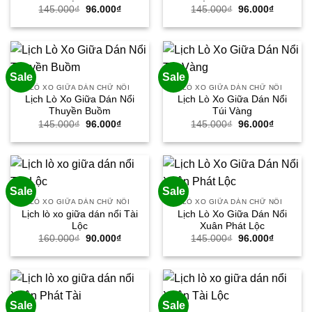
Giá
Giá
Giá
Giá
145.000
₫
96.000
₫
145.000
₫
96.000
₫
gốc
hiện
gốc
hiện
là:
tại
là:
tại
145.000₫.
là:
145.000₫.
là:
96.000₫.
96.000₫.
Sale
Sale
LÒ XO GIỮA DÁN CHỮ NỔI
LÒ XO GIỮA DÁN CHỮ NỔI
Lịch Lò Xo Giữa Dán Nổi
Lịch Lò Xo Giữa Dán Nổi
Thuyền Buồm
Túi Vàng
Giá
Giá
Giá
Giá
145.000
₫
96.000
₫
145.000
₫
96.000
₫
gốc
hiện
gốc
hiện
là:
tại
là:
tại
145.000₫.
là:
145.000₫.
là:
96.000₫.
96.000₫.
Sale
Sale
LÒ XO GIỮA DÁN CHỮ NỔI
LÒ XO GIỮA DÁN CHỮ NỔI
Lịch lò xo giữa dán nổi Tài
Lịch Lò Xo Giữa Dán Nổi
Lộc
Xuân Phát Lộc
Giá
Giá
Giá
Giá
160.000
₫
90.000
₫
145.000
₫
96.000
₫
gốc
hiện
gốc
hiện
là:
tại
là:
tại
160.000₫.
là:
145.000₫.
là:
90.000₫.
96.000₫.
Sale
Sale