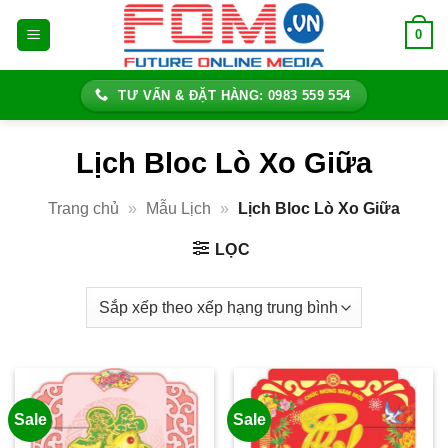
Bỏ
0
qua
nội
dung
TƯ VẤN & ĐẶT HÀNG: 0983 559 554
Lịch Bloc Lò Xo Giữa
Trang chủ
»
Mẫu Lịch
»
Lịch Bloc Lò Xo Giữa
LỌC
Sale
Sale