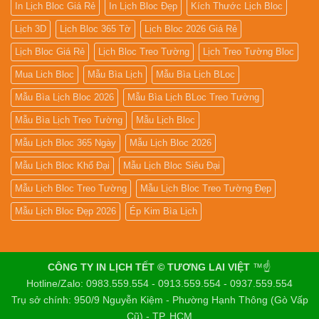
In Lịch Bloc Giá Rẻ
In Lịch Bloc Đẹp
Kích Thước Lịch Bloc
Lịch 3D
Lịch Bloc 365 Tờ
Lịch Bloc 2026 Giá Rẻ
Lịch Bloc Giá Rẻ
Lịch Bloc Treo Tường
Lịch Treo Tường Bloc
Mua Lich Bloc
Mẫu Bìa Lịch
Mẫu Bìa Lịch BLoc
Mẫu Bìa Lịch Bloc 2026
Mẫu Bìa Lịch BLoc Treo Tường
Mẫu Bìa Lịch Treo Tường
Mẫu Lịch Bloc
Mẫu Lịch Bloc 365 Ngày
Mẫu Lịch Bloc 2026
Mẫu Lịch Bloc Khổ Đại
Mẫu Lịch Bloc Siêu Đại
Mẫu Lịch Bloc Treo Tường
Mẫu Lịch Bloc Treo Tường Đẹp
Mẫu Lịch Bloc Đẹp 2026
Ép Kim Bìa Lịch
CÔNG TY IN LỊCH TẾT © TƯƠNG LAI VIỆT
™☝️
Hotline/Zalo: 0983.559.554 - 0913.559.554 - 0937.559.554
Trụ sở chính: 950/9 Nguyễn Kiệm - Phường Hạnh Thông (Gò Vấp
Cũ) - TP. HCM