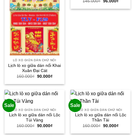
Giá
Giá
145.000
₫
96.000
₫
gốc
hiện
là:
tại
145.000₫.
là:
96.000₫.
LÒ XO GIỮA DÁN CHỮ NỔI
Lịch lò xo giữa dán nổi Khai
Xuân Đại Cát
Giá
Giá
160.000
₫
90.000
₫
gốc
hiện
là:
tại
160.000₫.
là:
90.000₫.
Sale
Sale
LÒ XO GIỮA DÁN CHỮ NỔI
LÒ XO GIỮA DÁN CHỮ NỔI
Lịch lò xo giữa dán nổi Lộc
Lịch lò xo giữa dán nổi Lộc
Túi Vàng
Thần Tài
Giá
Giá
Giá
Giá
160.000
₫
90.000
₫
160.000
₫
90.000
₫
gốc
hiện
gốc
hiện
là:
tại
là:
tại