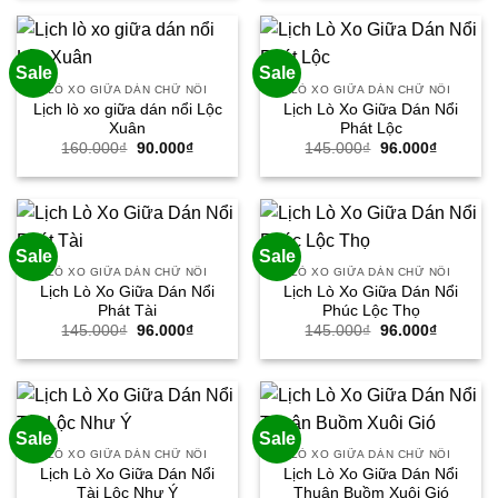
160.000₫.
là:
160.000₫.
là:
90.000₫.
90.000₫.
Sale
Sale
LÒ XO GIỮA DÁN CHỮ NỔI
LÒ XO GIỮA DÁN CHỮ NỔI
Lịch lò xo giữa dán nổi Lộc
Lịch Lò Xo Giữa Dán Nổi
Xuân
Phát Lộc
Giá
Giá
Giá
Giá
160.000
₫
90.000
₫
145.000
₫
96.000
₫
gốc
hiện
gốc
hiện
là:
tại
là:
tại
160.000₫.
là:
145.000₫.
là:
90.000₫.
96.000₫.
Sale
Sale
LÒ XO GIỮA DÁN CHỮ NỔI
LÒ XO GIỮA DÁN CHỮ NỔI
Lịch Lò Xo Giữa Dán Nổi
Lịch Lò Xo Giữa Dán Nổi
Phát Tài
Phúc Lộc Thọ
Giá
Giá
Giá
Giá
145.000
₫
96.000
₫
145.000
₫
96.000
₫
gốc
hiện
gốc
hiện
là:
tại
là:
tại
145.000₫.
là:
145.000₫.
là:
96.000₫.
96.000₫.
Sale
Sale
LÒ XO GIỮA DÁN CHỮ NỔI
LÒ XO GIỮA DÁN CHỮ NỔI
Lịch Lò Xo Giữa Dán Nổi
Lịch Lò Xo Giữa Dán Nổi
Tài Lộc Như Ý
Thuận Buồm Xuôi Gió