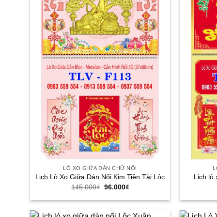
LÒ XO GIỮA DÁN CHỮ NỔI
L
Lịch Lò Xo Giữa Dán Nổi Kim Tiền Tài Lộc
Lịch lò
Giá
Giá
145.000
₫
96.000
₫
gốc
hiện
là:
tại
145.000₫.
là:
96.000₫.