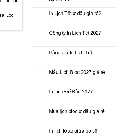
Không
có
I
In Lịch Tết ở đâu giá rẻ?
bình
Tài Lộc
luận
Không
iá
ở
có
iện
In
bình
i
Lịch
luận
Công ty In Lịch Tết 2027
Tết
:
ở
giá
0.000₫.
In
Không
rẻ
Lịch
có
nhất
Tết
bình
thời
ở
luận
Bảng giá In Lịch Tết
điểm
đâu
ở
nào?
giá
Công
Không
rẻ?
ty
có
In
bình
Lịch
luận
Mẫu Lịch Bloc 2027 giá rẻ
Tết
ở
2027
Bảng
Không
giá
có
In
bình
Lịch
luận
In Lịch Để Bàn 2027
Tết
ở
Mẫu
Không
Lịch
có
Bloc
bình
2027
luận
Mua lịch bloc ở đâu giá rẻ
giá
ở
rẻ
In
Không
Lịch
có
Để
bình
Bàn
luận
In lịch lò xo giữa bộ số
2027
ở