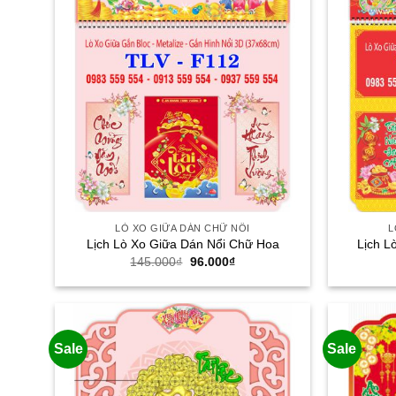
LÒ XO GIỮA DÁN CHỮ NỔI
L
Lịch Lò Xo Giữa Dán Nổi Chữ Hoa
Lịch L
Giá
Giá
145.000
₫
96.000
₫
gốc
hiện
là:
tại
145.000₫.
là:
96.000₫.
Sale
Sale