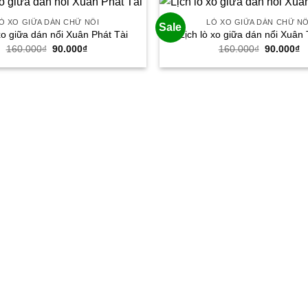
Ò XO GIỮA DÁN CHỮ NỔI
LÒ XO GIỮA DÁN CHỮ NỔ
Sale
 xo giữa dán nổi Xuân Phát Tài
Lịch lò xo giữa dán nổi Xuân 
Giá
Giá
Giá
G
160.000
₫
90.000
₫
160.000
₫
90.000
₫
gốc
hiện
gốc
h
là:
tại
là:
tạ
160.000₫.
là:
160.000₫.
là
90.000₫.
9