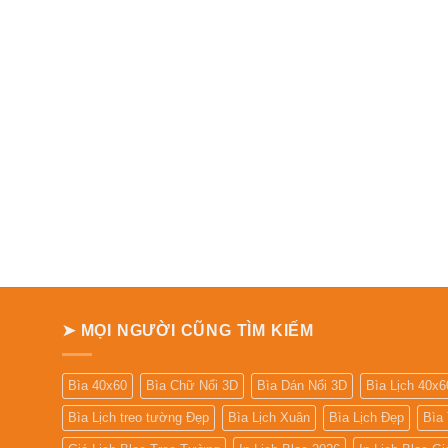
➤ MỌI NGƯỜI CŨNG TÌM KIẾM
Bìa 40x60
Bìa Chữ Nổi 3D
Bìa Dán Nổi 3D
Bìa Lịch 40x6
Bìa Lịch treo tường Đẹp
Bìa Lịch Xuân
Bìa Lịch Đẹp
Bìa