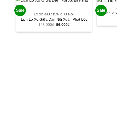
L
Sale
Sale
Lịch lò
LÒ XO GIỮA DÁN CHỮ NỔI
Lịch Lò Xo Giữa Dán Nổi Xuân Phát Lộc
Giá
Giá
145.000
₫
96.000
₫
gốc
hiện
là:
tại
145.000₫.
là:
96.000₫.