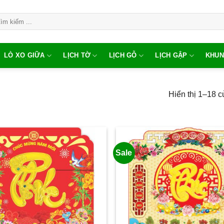
LÒ XO GIỮA
LỊCH TỜ
LỊCH GỖ
LỊCH GẬP
KHUN
Hiển thị 1–18 c
Sale