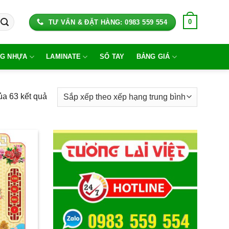
0
TƯ VẤN & ĐẶT HÀNG: 0983 559 554
G NHỰA
LAMINATE
SỔ TAY
BẢNG GIÁ
Đã
ủa 63 kết quả
sắp
xếp
theo
xếp
hạng
trung
bình