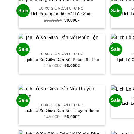
LÒ XO GIỮA DÁN CHỮ NỔI
L
Sale
Sale
Lịch lò xo giữa dán nổi Lộc Xuân
Lịch L
Giá
Giá
160.000
₫
90.000
₫
gốc
hiện
là:
tại
160.000₫.
là:
90.000₫.
Sale
Sale
LÒ XO GIỮA DÁN CHỮ NỔI
L
Lịch Lò Xo Giữa Dán Nổi Phúc Lộc Thọ
Lịch Lò 
Giá
Giá
145.000
₫
96.000
₫
gốc
hiện
là:
tại
145.000₫.
là:
96.000₫.
L
Sale
Sale
Lịch L
LÒ XO GIỮA DÁN CHỮ NỔI
Lịch Lò Xo Giữa Dán Nổi Thuyền Buồm
Giá
Giá
145.000
₫
96.000
₫
gốc
hiện
là:
tại
145.000₫.
là:
96.000₫.