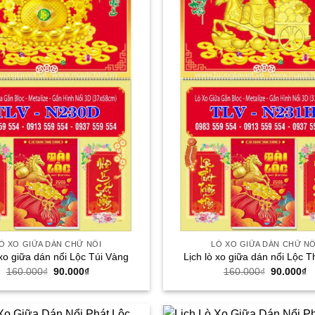
Ò XO GIỮA DÁN CHỮ NỔI
LÒ XO GIỮA DÁN CHỮ NỔ
 xo giữa dán nổi Lộc Túi Vàng
Lịch lò xo giữa dán nổi Lộc T
Giá
Giá
Giá
G
160.000
₫
90.000
₫
160.000
₫
90.000
₫
gốc
hiện
gốc
h
là:
tại
là:
tạ
160.000₫.
là:
160.000₫.
là
90.000₫.
9