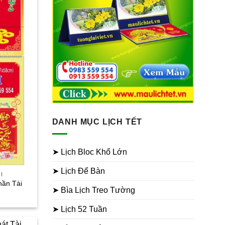
DANH MỤC LỊCH TẾT
➤ Lịch Bloc Khổ Lớn
➤ Lịch Để Bàn
I
hần Tài
➤ Bìa Lịch Treo Tường
iá
iện
i
➤ Lịch 52 Tuần
:
0.000₫.