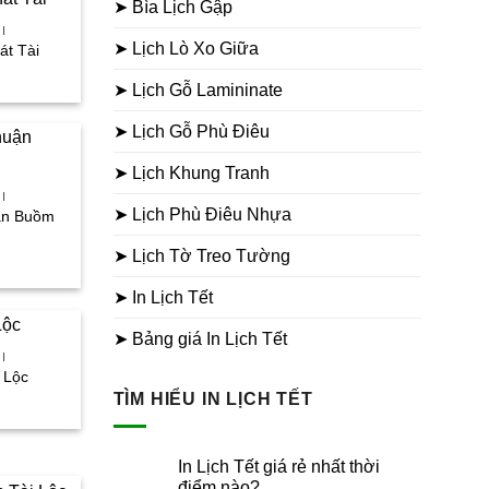
➤ Bìa Lịch Gập
I
➤ Lịch Lò Xo Giữa
át Tài
iá
iện
➤ Lịch Gỗ Lamininate
i
:
➤ Lịch Gỗ Phù Điêu
6.000₫.
➤ Lịch Khung Tranh
I
➤ Lịch Phù Điêu Nhựa
uận Buồm
➤ Lịch Tờ Treo Tường
iá
iện
i
➤ In Lịch Tết
:
6.000₫.
➤ Bảng giá In Lịch Tết
I
i Lộc
iá
TÌM HIỂU IN LỊCH TẾT
iện
i
:
0.000₫.
In Lịch Tết giá rẻ nhất thời
điểm nào?