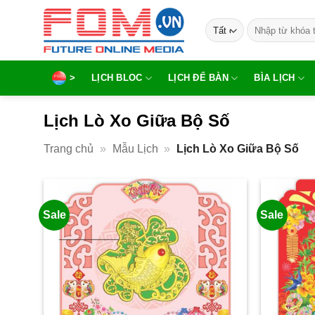
Bỏ
Tìm
qua
kiếm:
nội
dung
>
LỊCH BLOC
LỊCH ĐỂ BÀN
BÌA LỊCH
Lịch Lò Xo Giữa Bộ Số
Trang chủ
»
Mẫu Lịch
»
Lịch Lò Xo Giữa Bộ Số
Sale
Sale