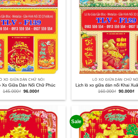
Ò XO GIỮA DÁN CHỮ NỔI
LÒ XO GIỮA DÁN CHỮ NỔ
ò Xo Giữa Dán Nổi Chữ Phúc
Lịch lò xo giữa dán nổi Khai Xu
Giá
Giá
Giá
G
145.000
₫
96.000
₫
160.000
₫
90.000
₫
gốc
hiện
gốc
h
là:
tại
là:
tạ
145.000₫.
là:
160.000₫.
là
96.000₫.
9
Sale