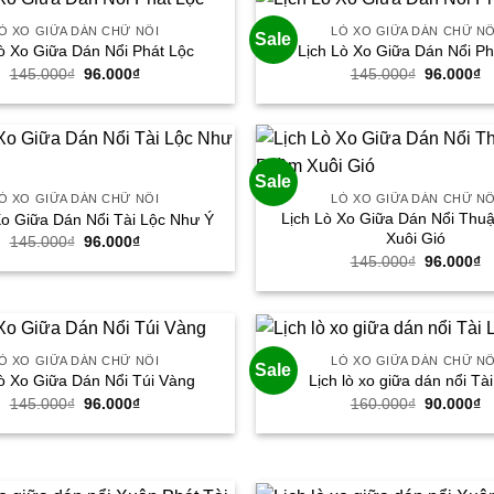
Ò XO GIỮA DÁN CHỮ NỔI
LÒ XO GIỮA DÁN CHỮ NỔ
Sale
ò Xo Giữa Dán Nổi Phát Lộc
Lịch Lò Xo Giữa Dán Nổi Ph
Giá
Giá
Giá
G
145.000
₫
96.000
₫
145.000
₫
96.000
₫
gốc
hiện
gốc
h
là:
tại
là:
tạ
145.000₫.
là:
145.000₫.
là
96.000₫.
9
Sale
Ò XO GIỮA DÁN CHỮ NỔI
LÒ XO GIỮA DÁN CHỮ NỔ
Lịch Lò Xo Giữa Dán Nổi Th
Xo Giữa Dán Nổi Tài Lộc Như Ý
Xuôi Gió
Giá
Giá
145.000
₫
96.000
₫
gốc
hiện
Giá
G
145.000
₫
96.000
₫
là:
tại
gốc
h
145.000₫.
là:
là:
tạ
96.000₫.
145.000₫.
là
9
Ò XO GIỮA DÁN CHỮ NỔI
LÒ XO GIỮA DÁN CHỮ NỔ
Sale
ò Xo Giữa Dán Nổi Túi Vàng
Lịch lò xo giữa dán nổi Tà
Giá
Giá
Giá
G
145.000
₫
96.000
₫
160.000
₫
90.000
₫
gốc
hiện
gốc
h
là:
tại
là:
tạ
145.000₫.
là:
160.000₫.
là
96.000₫.
9