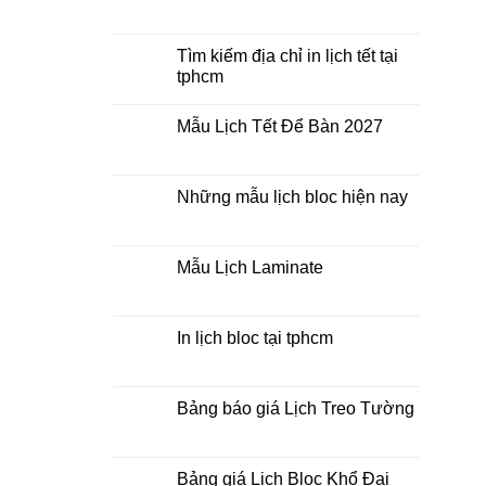
Mua
Không
lịch
có
bloc
bình
ở
luận
Tìm kiếm địa chỉ in lịch tết tại
đâu
ở
tphcm
giá
In
rẻ
lịch
Không
lò
có
xo
Mẫu Lịch Tết Để Bàn 2027
bình
giữa
luận
bộ
Không
ở
số
có
Tìm
bình
kiếm
luận
Những mẫu lịch bloc hiện nay
địa
ở
chỉ
Mẫu
Không
in
Lịch
có
lịch
Tết
bình
tết
Để
luận
Mẫu Lịch Laminate
tại
Bàn
ở
tphcm
2027
Những
Không
mẫu
có
lịch
bình
bloc
luận
In lịch bloc tại tphcm
hiện
ở
nay
Mẫu
Không
Lịch
có
Laminate
bình
luận
Bảng báo giá Lịch Treo Tường
ở
In
Không
lịch
có
bloc
bình
tại
luận
Bảng giá Lịch Bloc Khổ Đại
tphcm
ở