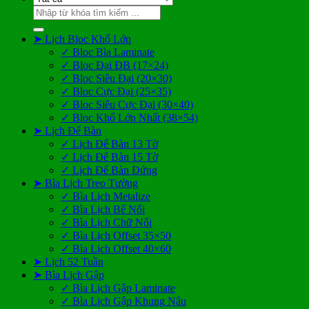
Tìm
kiếm:
➤ Lịch Bloc Khổ Lớn
✓ Bloc Bìa Laminate
✓ Bloc Đại ĐB (17×24)
✓ Bloc Siêu Đại (20×30)
✓ Bloc Cực Đại (25×35)
✓ Bloc Siêu Cực Đại (30×40)
✓ Bloc Khổ Lớn Nhất (38×54)
➤ Lịch Để Bàn
✓ Lịch Để Bàn 13 Tờ
✓ Lịch Để Bàn 15 Tờ
✓ Lịch Để Bàn Đứng
➤ Bìa Lịch Treo Tường
✓ Bìa Lịch Metalize
✓ Bìa Lịch Bế Nổi
✓ Bìa Lịch Chữ Nổi
✓ Bìa Lịch Offset 35×50
✓ Bìa Lịch Offset 40×60
➤ Lịch 52 Tuần
➤ Bìa Lịch Gập
✓ Bìa Lịch Gập Laminate
✓ Bìa Lịch Gập Khung Nâu