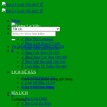
Bỏ
qua
nội
dung
Menu
>
Tìm
LỊCH BLOC
kiếm:
✓ Bloc Bìa Laminate
✓ Bloc Lịch Đại (17×24)
Tư vấn & Đặt hàng: 0983 559 554
✓ Bloc Siêu Đại (20×30)
0
✓ Bloc Cực Đại (25×35)
✓ Bloc Siêu Cực Đại (30×40)
✓ Bloc khổ lớn nhất (38×54)
✓ Lịch Bloc 52 Tuần (30×40)
LỊCH ĐỂ BÀN
✓ Lịch Để Bàn 13 Tờ
Chưa có sản phẩm trong giỏ hàng.
✓ Lịch Để Bàn 15 Tờ
Quay trở lại cửa hàng
✓ Lịch Để Bàn Đứng
BÌA LỊCH
0
✓ Bìa Lịch Offet
Giỏ hàng
✓ Bìa Lịch Ép Kim