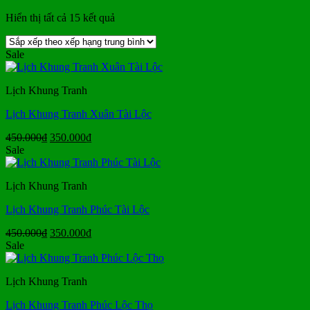
Đã
Hiển thị tất cả 15 kết quả
sắp
xếp
Sale
theo
xếp
hạng
Lịch Khung Tranh
trung
bình
Lịch Khung Tranh Xuân Tài Lộc
Giá
Giá
450.000
₫
350.000
₫
gốc
hiện
Sale
là:
tại
450.000₫.
là:
Lịch Khung Tranh
350.000₫.
Lịch Khung Tranh Phúc Tài Lộc
Giá
Giá
450.000
₫
350.000
₫
gốc
hiện
Sale
là:
tại
450.000₫.
là:
Lịch Khung Tranh
350.000₫.
Lịch Khung Tranh Phúc Lộc Thọ