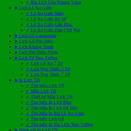
✓ Bìa Lịch Gập Khung Vàng
➤ Lịch Lò Xo Giữa
✓ Lò Xo Giữa Mini
✓ Lò Xo Giữa Bộ Số
✓ Lò Xo Giữa Gắn Bloc
✓ Lò Xo Giữa Dán Chữ Nổi
➤ Lịch Gỗ Lamininate
➤ Lịch Gỗ Phù Điêu
➤ Lịch Khung Tranh
➤ Lịch Phù Điêu Nhựa
➤ Lịch Tờ Treo Tường
✓ Lịch Lò Xo 7 Tờ
✓ Lịch Nẹp Thiếc 5 Tờ
✓ Lịch Nẹp Thiếc 7 Tờ
➤ In Lịch Tết
✓ Tìm hiểu Lịch Tết
✓ Mẫu Lịch Tết
✓ Thiết kế Mẫu Lịch Tết
✓ Tìm hiểu In Lịch Bloc
✓ Tìm hiểu In Lịch Để Bàn
✓ Tìm hiểu In Bìa Lò Xo Giữa
✓ Tìm hiểu Lịch Gỗ
✓ Tìm hiểu In Bìa Lịch Treo Tường
➤ Bảng giá In Lịch Tết