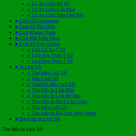
✓ Lò Xo Giữa Bộ Số
✓ Lò Xo Giữa Gắn Bloc
✓ Lò Xo Giữa Dán Chữ Nổi
➤ Lịch Gỗ Lamininate
➤ Lịch Gỗ Phù Điêu
➤ Lịch Khung Tranh
➤ Lịch Phù Điêu Nhựa
➤ Lịch Tờ Treo Tường
✓ Lịch Lò Xo 7 Tờ
✓ Lịch Nẹp Thiếc 5 Tờ
✓ Lịch Nẹp Thiếc 7 Tờ
➤ In Lịch Tết
✓ Tìm hiểu Lịch Tết
✓ Mẫu Lịch Tết
✓ Thiết kế Mẫu Lịch Tết
✓ Tìm hiểu In Lịch Bloc
✓ Tìm hiểu In Lịch Để Bàn
✓ Tìm hiểu In Bìa Lò Xo Giữa
✓ Tìm hiểu Lịch Gỗ
✓ Tìm hiểu In Bìa Lịch Treo Tường
➤ Bảng giá In Lịch Tết
Tìm hiểu In Lịch Tết