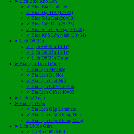
➤ Lịch Bloc Khổ Lớn
✓ Bloc Bìa Laminate
✓ Bloc Đại ĐB (17×24)
✓ Bloc Siêu Đại (20×30)
✓ Bloc Cực Đại (25×35)
✓ Bloc Siêu Cực Đại (30×40)
✓ Bloc Khổ Lớn Nhất (38×54)
➤ Lịch Để Bàn
✓ Lịch Để Bàn 13 Tờ
✓ Lịch Để Bàn 15 Tờ
✓ Lịch Để Bàn Đứng
➤ Bìa Lịch Treo Tường
✓ Bìa Lịch Metalize
✓ Bìa Lịch Bế Nổi
✓ Bìa Lịch Chữ Nổi
✓ Bìa Lịch Offset 35×50
✓ Bìa Lịch Offset 40×60
➤ Lịch 52 Tuần
➤ Bìa Lịch Gập
✓ Bìa Lịch Gập Laminate
✓ Bìa Lịch Gập Khung Nâu
✓ Bìa Lịch Gập Khung Vàng
➤ Lịch Lò Xo Giữa
✓ Lò Xo Giữa Mini