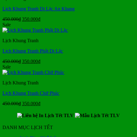
Lịch Khung Tranh Di Lặc An Khang
Giá
Giá
450.000
₫
350.000
₫
gốc
hiện
Sale
là:
tại
450.000₫.
là:
Lịch Khung Tranh
350.000₫.
Lịch Khung Tranh Phật Di Lặc
Giá
Giá
450.000
₫
350.000
₫
gốc
hiện
Sale
là:
tại
450.000₫.
là:
Lịch Khung Tranh
350.000₫.
Lịch Khung Tranh Chữ Phúc
Giá
Giá
450.000
₫
350.000
₫
gốc
hiện
là:
tại
450.000₫.
là:
350.000₫.
DANH MỤC LỊCH TẾT