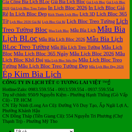
Gia Công Bìa Lịch BLoc
Giá Bìa Lịch Bloc
Giá Lịch Bloc
Giá Lịch Bloc
Lịch
In Lịch Bloc 2026
In Lịch Bloc Giá
Để
2026
Giá Lịch Bloc Treo Tường
Rẻ
In Lịch Bloc Đẹp
Lịch Bloc 365
Lịch 3D
Bàn
Kích Thước Lịch Bloc
Lịch
Tờ
Lịch Bloc Treo Tường
Lịch Bloc 2026 Giá Rẻ
Lịch Bloc Giá Rẻ
Mẫu Bìa
Treo Tường Bloc
Mẫu Bìa Lịch
Mua Lich Bloc
Lịch BLoc
Mẫu Bìa Lịch
Mẫu Bìa Lịch Bloc 2026
BLoc Treo Tường
Mẫu Lịch
Mẫu Bìa Lịch Treo Tường
Bloc
Mẫu Lịch Bloc 365 Ngày
Mẫu Lịch Bloc 2026
Mẫu
Lịch Bloc Khổ Đại
Mẫu Lịch Bloc Treo
Mẫu Lịch Bloc Siêu Đại
Tường
Mẫu Lịch Bloc Treo Tường Đẹp
Mẫu Lịch Bloc Đẹp 2026
Ép Kim Bìa Lịch
CÔNG TY IN LỊCH TẾT © TƯƠNG LAI VIỆT
™☝️
Hotline/Zalo: 0983.559.554 - 0913.559.554 - 0937.559.554
Trụ sở chính: 950/9 Nguyễn Kiệm - Phường Hạnh Thông (Gò Vấp
Cũ) - TP. HCM
CN Tây Ninh (Long An Cũ): Đường Võ Duy Tạo, Ấp Ngãi Lợi A,
Phường Khánh Hậu
CN Đồng Tháp (Tiền Giang Cũ): 554 Nguyễn Tri Phương (Chợ
Thạnh Trị) - Phường Mỹ Tho