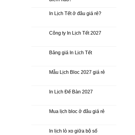
Không
có
In Lịch Tết ở đâu giá rẻ?
bình
luận
Không
ở
có
In
bình
Lịch
luận
Công ty In Lịch Tết 2027
Tết
ở
giá
In
Không
rẻ
Lịch
có
nhất
Tết
bình
thời
ở
luận
Bảng giá In Lịch Tết
điểm
đâu
ở
nào?
giá
Công
Không
rẻ?
ty
có
In
bình
Lịch
luận
Mẫu Lịch Bloc 2027 giá rẻ
Tết
ở
2027
Bảng
Không
giá
có
In
bình
Lịch
luận
In Lịch Để Bàn 2027
Tết
ở
Mẫu
Không
Lịch
có
Bloc
bình
2027
luận
Mua lịch bloc ở đâu giá rẻ
giá
ở
rẻ
In
Không
Lịch
có
Để
bình
Bàn
luận
In lịch lò xo giữa bộ số
2027
ở