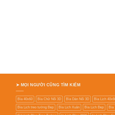
➤ MỌI NGƯỜI CŨNG TÌM KIẾM
Bìa 40x60
Bìa Chữ Nổi 3D
Bìa Dán Nổi 3D
Bìa Lịch 40x6
Bìa Lịch treo tường Đẹp
Bìa Lịch Xuân
Bìa Lịch Đẹp
Bìa