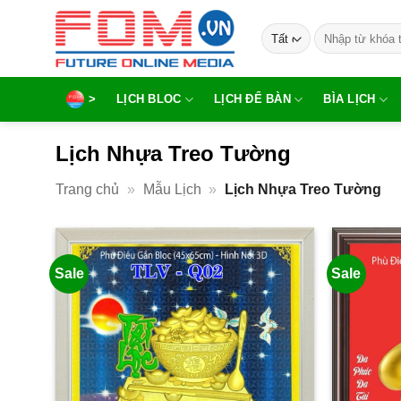
Bỏ
Tìm
qua
kiếm:
nội
dung
>
LỊCH BLOC
LỊCH ĐỂ BÀN
BÌA LỊCH
Lịch Nhựa Treo Tường
Trang chủ
»
Mẫu Lịch
»
Lịch Nhựa Treo Tường
Sale
Sale