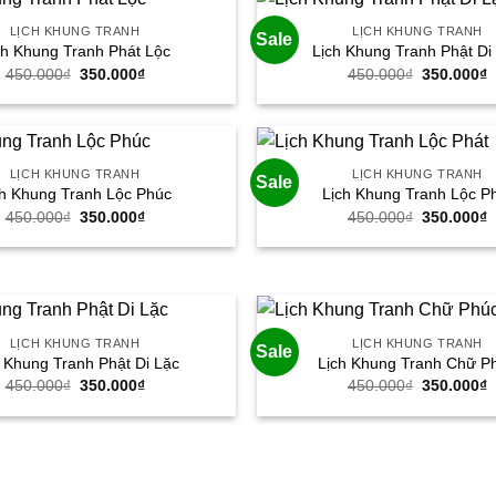
LỊCH KHUNG TRANH
LỊCH KHUNG TRANH
Sale
ch Khung Tranh Phát Lộc
Lịch Khung Tranh Phật Di
Giá
Giá
Giá
G
450.000
₫
350.000
₫
450.000
₫
350.000
₫
gốc
hiện
gốc
h
là:
tại
là:
t
450.000₫.
là:
450.000₫.
l
350.000₫.
3
LỊCH KHUNG TRANH
LỊCH KHUNG TRANH
Sale
ch Khung Tranh Lộc Phúc
Lịch Khung Tranh Lộc P
Giá
Giá
Giá
G
450.000
₫
350.000
₫
450.000
₫
350.000
₫
gốc
hiện
gốc
h
là:
tại
là:
t
450.000₫.
là:
450.000₫.
l
350.000₫.
3
LỊCH KHUNG TRANH
LỊCH KHUNG TRANH
Sale
h Khung Tranh Phật Di Lặc
Lịch Khung Tranh Chữ P
Giá
Giá
Giá
G
450.000
₫
350.000
₫
450.000
₫
350.000
₫
gốc
hiện
gốc
h
là:
tại
là:
t
450.000₫.
là:
450.000₫.
l
350.000₫.
3