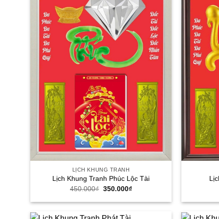
LỊCH KHUNG TRANH
Lịch Khung Tranh Phúc Lộc Tài
Lị
Giá
Giá
450.000
₫
350.000
₫
gốc
hiện
là:
tại
450.000₫.
là:
350.000₫.