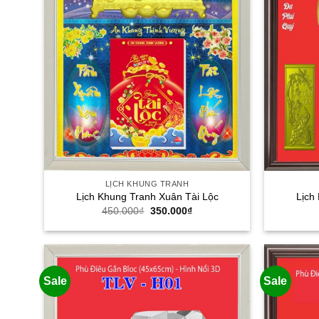
LỊCH KHUNG TRANH
Lịch Khung Tranh Xuân Tài Lộc
Lịch
Giá
Giá
450.000
₫
350.000
₫
gốc
hiện
là:
tại
450.000₫.
là:
350.000₫.
Sale
Sale