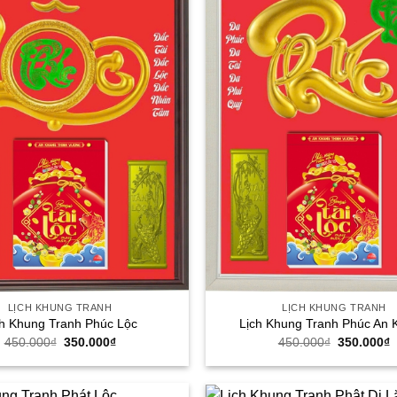
LỊCH KHUNG TRANH
LỊCH KHUNG TRANH
ch Khung Tranh Phúc Lộc
Lịch Khung Tranh Phúc An 
Giá
Giá
Giá
G
450.000
₫
350.000
₫
450.000
₫
350.000
₫
gốc
hiện
gốc
h
là:
tại
là:
t
450.000₫.
là:
450.000₫.
l
350.000₫.
3