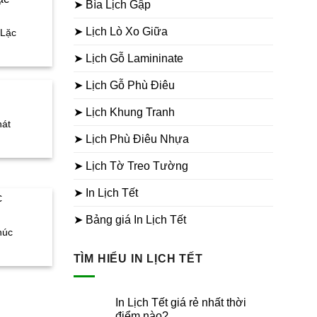
➤ Bìa Lịch Gập
➤ Lịch Lò Xo Giữa
 Lặc
iá
iện
➤ Lịch Gỗ Lamininate
ại
à:
➤ Lịch Gỗ Phù Điêu
50.000₫.
➤ Lịch Khung Tranh
hát
iá
➤ Lịch Phù Điêu Nhựa
iện
ại
➤ Lịch Tờ Treo Tường
à:
50.000₫.
➤ In Lịch Tết
➤ Bảng giá In Lịch Tết
húc
iá
iện
TÌM HIỂU IN LỊCH TẾT
ại
à:
50.000₫.
In Lịch Tết giá rẻ nhất thời
điểm nào?