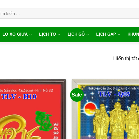
LÒ XO GIỮA
LỊCH TỜ
LỊCH GỖ
LỊCH GẬP
KHUN
Hiển thị tất
Sale