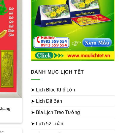
DANH MỤC LỊCH TẾT
➤ Lịch Bloc Khổ Lớn
➤ Lịch Để Bàn
Khang
➤ Bìa Lịch Treo Tường
iá
iện
ại
➤ Lịch 52 Tuần
à:
50.000₫.