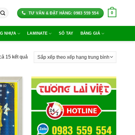
0
TƯ VẤN & ĐẶT HÀNG: 0983 559 554
G NHỰA
LAMINATE
SỔ TAY
BẢNG GIÁ
Đã
 cả 15 kết quả
sắp
xếp
theo
xếp
hạng
trung
bình