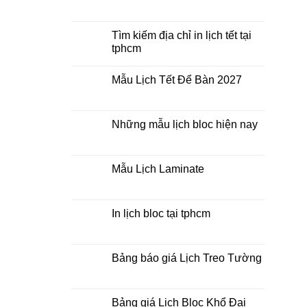
Mua
Không
lịch
có
bloc
bình
ở
luận
Tìm kiếm địa chỉ in lịch tết tại
đâu
ở
tphcm
giá
In
rẻ
lịch
Không
lò
có
xo
Mẫu Lịch Tết Để Bàn 2027
bình
giữa
luận
bộ
Không
ở
số
có
Tìm
bình
kiếm
luận
Những mẫu lịch bloc hiện nay
địa
ở
chỉ
Mẫu
Không
in
Lịch
có
lịch
Tết
bình
tết
Để
luận
Mẫu Lịch Laminate
tại
Bàn
ở
tphcm
2027
Những
Không
mẫu
có
lịch
bình
bloc
luận
In lịch bloc tại tphcm
hiện
ở
nay
Mẫu
Không
Lịch
có
Laminate
bình
luận
Bảng báo giá Lịch Treo Tường
ở
In
Không
lịch
có
bloc
bình
tại
luận
Bảng giá Lịch Bloc Khổ Đại
tphcm
ở