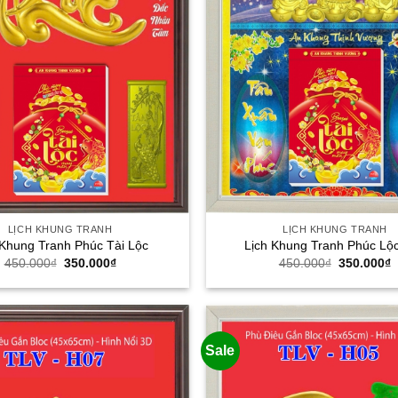
LỊCH KHUNG TRANH
LỊCH KHUNG TRANH
 Khung Tranh Phúc Tài Lộc
Lịch Khung Tranh Phúc Lộ
Giá
Giá
Giá
G
450.000
₫
350.000
₫
450.000
₫
350.000
₫
gốc
hiện
gốc
h
là:
tại
là:
t
450.000₫.
là:
450.000₫.
l
350.000₫.
3
Sale