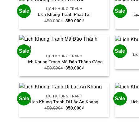
LỊCH KHUNG TRANH
Sale
Sale
Lịch Khung Tranh Phát Tài
Lị
Giá
Giá
450.000
₫
350.000
₫
gốc
hiện
là:
tại
450.000₫.
là:
350.000₫.
Sale
Sale
Lị
LỊCH KHUNG TRANH
Lịch Khung Tranh Mã Đáo Thành Công
Giá
Giá
450.000
₫
350.000
₫
gốc
hiện
là:
tại
450.000₫.
là:
350.000₫.
LỊCH KHUNG TRANH
Sale
Sale
Lịch Khung Tranh Di Lặc An Khang
Lịc
Giá
Giá
450.000
₫
350.000
₫
gốc
hiện
là:
tại
450.000₫.
là:
350.000₫.