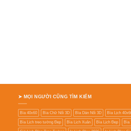
➤ MỌI NGƯỜI CŨNG TÌM KIẾM
Bìa 40x60
Bìa Chữ Nổi 3D
Bìa Dán Nổi 3D
Bìa Lịch 40x6
Bìa Lịch treo tường Đẹp
Bìa Lịch Xuân
Bìa Lịch Đẹp
Bìa