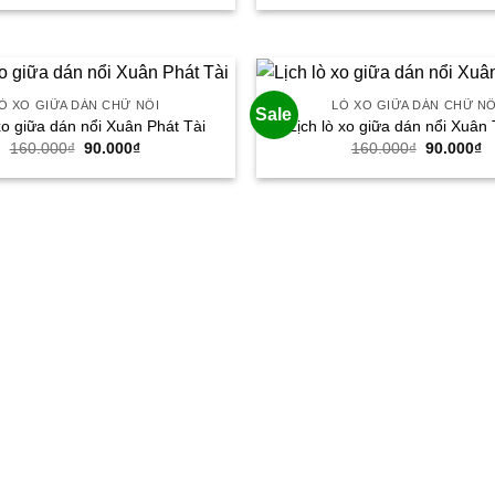
là:
tại
là:
tạ
145.000₫.
là:
160.000₫.
là
96.000₫.
9
Ò XO GIỮA DÁN CHỮ NỔI
LÒ XO GIỮA DÁN CHỮ NỔ
Sale
 xo giữa dán nổi Xuân Phát Tài
Lịch lò xo giữa dán nổi Xuân 
Giá
Giá
Giá
G
160.000
₫
90.000
₫
160.000
₫
90.000
₫
gốc
hiện
gốc
h
là:
tại
là:
tạ
160.000₫.
là:
160.000₫.
là
90.000₫.
9