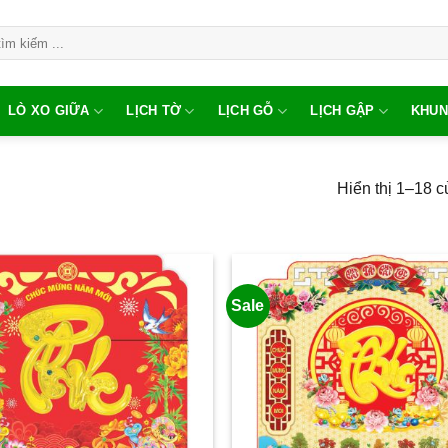
LÒ XO GIỮA
LỊCH TỜ
LỊCH GỖ
LỊCH GẬP
KHUN
Hiển thị 1–18 c
Sale