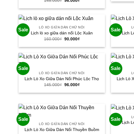
Giá
Giá
145.000
₫
96.000
₫
gốc
hiện
là:
tại
145.000₫.
là:
96.000₫.
LÒ XO GIỮA DÁN CHỮ NỔI
L
Sale
Sale
Lịch lò xo giữa dán nổi Lộc Xuân
Lịch L
Giá
Giá
160.000
₫
90.000
₫
gốc
hiện
là:
tại
160.000₫.
là:
90.000₫.
Sale
Sale
LÒ XO GIỮA DÁN CHỮ NỔI
L
Lịch Lò Xo Giữa Dán Nổi Phúc Lộc Thọ
Lịch Lò 
Giá
Giá
145.000
₫
96.000
₫
gốc
hiện
là:
tại
145.000₫.
là:
96.000₫.
L
Sale
Sale
Lịch L
LÒ XO GIỮA DÁN CHỮ NỔI
Lịch Lò Xo Giữa Dán Nổi Thuyền Buồm