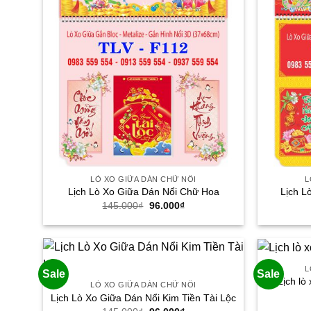
LÒ XO GIỮA DÁN CHỮ NỔI
L
Lịch Lò Xo Giữa Dán Nổi Chữ Hoa
Lịch L
Giá
Giá
145.000
₫
96.000
₫
gốc
hiện
là:
tại
145.000₫.
là:
96.000₫.
L
Sale
Sale
Lịch lò
LÒ XO GIỮA DÁN CHỮ NỔI
Lịch Lò Xo Giữa Dán Nổi Kim Tiền Tài Lộc