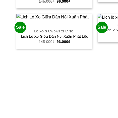
Giá
Giá
145.000
₫
96.000
₫
gốc
hiện
là:
tại
145.000₫.
là:
96.000₫.
L
Sale
Sale
Lịch lò
LÒ XO GIỮA DÁN CHỮ NỔI
Lịch Lò Xo Giữa Dán Nổi Xuân Phát Lộc
Giá
Giá
145.000
₫
96.000
₫
gốc
hiện
là:
tại
145.000₫.
là:
96.000₫.