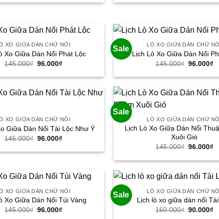
là:
tại
là:
tạ
160.000₫.
là:
160.000₫.
là
90.000₫.
9
Ò XO GIỮA DÁN CHỮ NỔI
LÒ XO GIỮA DÁN CHỮ NỔ
Sale
ò Xo Giữa Dán Nổi Phát Lộc
Lịch Lò Xo Giữa Dán Nổi Ph
Giá
Giá
Giá
G
145.000
₫
96.000
₫
145.000
₫
96.000
₫
gốc
hiện
gốc
h
là:
tại
là:
tạ
145.000₫.
là:
145.000₫.
là
96.000₫.
9
Sale
Ò XO GIỮA DÁN CHỮ NỔI
LÒ XO GIỮA DÁN CHỮ NỔ
Lịch Lò Xo Giữa Dán Nổi Th
Xo Giữa Dán Nổi Tài Lộc Như Ý
Xuôi Gió
Giá
Giá
145.000
₫
96.000
₫
gốc
hiện
Giá
G
145.000
₫
96.000
₫
là:
tại
gốc
h
145.000₫.
là:
là:
tạ
96.000₫.
145.000₫.
là
9
Ò XO GIỮA DÁN CHỮ NỔI
LÒ XO GIỮA DÁN CHỮ NỔ
Sale
ò Xo Giữa Dán Nổi Túi Vàng
Lịch lò xo giữa dán nổi Tà
Giá
Giá
Giá
G
145.000
₫
96.000
₫
160.000
₫
90.000
₫
gốc
hiện
gốc
h