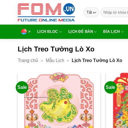
Bỏ
Tìm
qua
kiếm:
nội
dung
>
LỊCH BLOC
LỊCH ĐỂ BÀN
BÌA LỊCH
Lịch Treo Tường Lò Xo
Trang chủ
»
Mẫu Lịch
»
Lịch Treo Tường Lò Xo
Sale
Sale