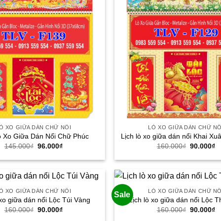
Ò XO GIỮA DÁN CHỮ NỔI
LÒ XO GIỮA DÁN CHỮ NỔ
ò Xo Giữa Dán Nổi Chữ Phúc
Lịch lò xo giữa dán nổi Khai Xu
Giá
Giá
Giá
G
145.000
₫
96.000
₫
160.000
₫
90.000
₫
gốc
hiện
gốc
h
là:
tại
là:
tạ
145.000₫.
là:
160.000₫.
là
96.000₫.
9
Ò XO GIỮA DÁN CHỮ NỔI
LÒ XO GIỮA DÁN CHỮ NỔ
Sale
 xo giữa dán nổi Lộc Túi Vàng
Lịch lò xo giữa dán nổi Lộc T
Giá
Giá
Giá
G
160.000
₫
90.000
₫
160.000
₫
90.000
₫
gốc
hiện
gốc
h