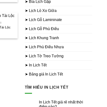
➤ Bìa Lịch Gập
i
:
0.000₫.
➤ Lịch Lò Xo Giữa
➤ Lịch Gỗ Lamininate
I
Tài Lộc
➤ Lịch Gỗ Phù Điêu
iá
iện
➤ Lịch Khung Tranh
i
:
0.000₫.
➤ Lịch Phù Điêu Nhựa
➤ Lịch Tờ Treo Tường
➤ In Lịch Tết
➤ Bảng giá In Lịch Tết
TÌM HIỂU IN LỊCH TẾT
In Lịch Tết giá rẻ nhất thời
điểm nào?