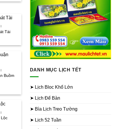
i
:
0.000₫.
I
át Tài
iá
iện
i
:
6.000₫.
DANH MỤC LỊCH TẾT
I
uận Buồm
iá
➤ Lịch Bloc Khổ Lớn
iện
i
➤ Lịch Để Bàn
:
6.000₫.
➤ Bìa Lịch Treo Tường
I
i Lộc
➤ Lịch 52 Tuần
iá
iện