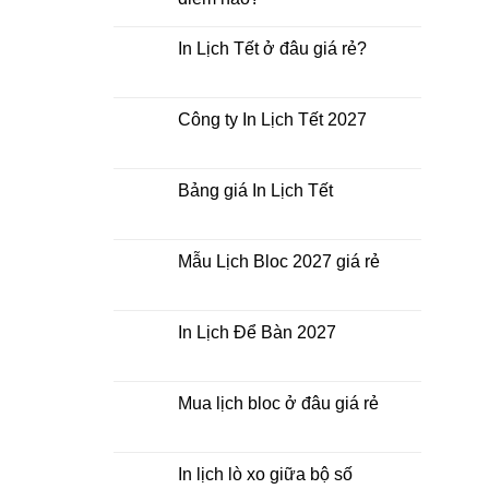
Không
có
In Lịch Tết ở đâu giá rẻ?
bình
luận
Không
ở
có
In
bình
Lịch
luận
Công ty In Lịch Tết 2027
Tết
ở
giá
In
Không
rẻ
Lịch
có
nhất
Tết
bình
thời
ở
luận
Bảng giá In Lịch Tết
điểm
đâu
ở
nào?
giá
Công
Không
rẻ?
ty
có
In
bình
Lịch
luận
Mẫu Lịch Bloc 2027 giá rẻ
Tết
ở
2027
Bảng
Không
giá
có
In
bình
Lịch
luận
In Lịch Để Bàn 2027
Tết
ở
Mẫu
Không
Lịch
có
Bloc
bình
2027
luận
Mua lịch bloc ở đâu giá rẻ
giá
ở
rẻ
In
Không
Lịch
có
Để
bình
Bàn
luận
In lịch lò xo giữa bộ số
2027
ở