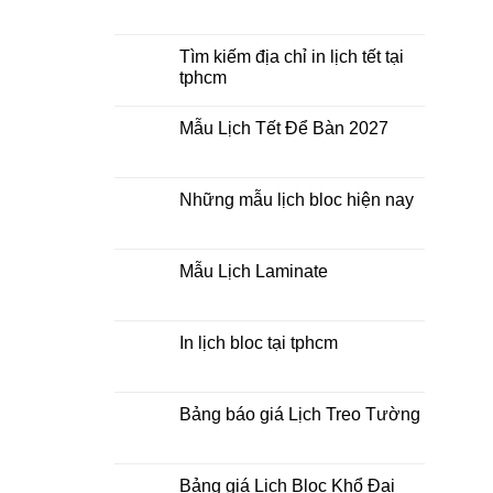
Mua
Không
lịch
có
bloc
bình
ở
luận
Tìm kiếm địa chỉ in lịch tết tại
đâu
ở
tphcm
giá
In
rẻ
lịch
Không
lò
có
xo
Mẫu Lịch Tết Để Bàn 2027
bình
giữa
luận
bộ
Không
ở
số
có
Tìm
bình
kiếm
luận
Những mẫu lịch bloc hiện nay
địa
ở
chỉ
Mẫu
Không
in
Lịch
có
lịch
Tết
bình
tết
Để
luận
Mẫu Lịch Laminate
tại
Bàn
ở
tphcm
2027
Những
Không
mẫu
có
lịch
bình
bloc
luận
In lịch bloc tại tphcm
hiện
ở
nay
Mẫu
Không
Lịch
có
Laminate
bình
luận
Bảng báo giá Lịch Treo Tường
ở
In
Không
lịch
có
bloc
bình
tại
luận
Bảng giá Lịch Bloc Khổ Đại
tphcm
ở