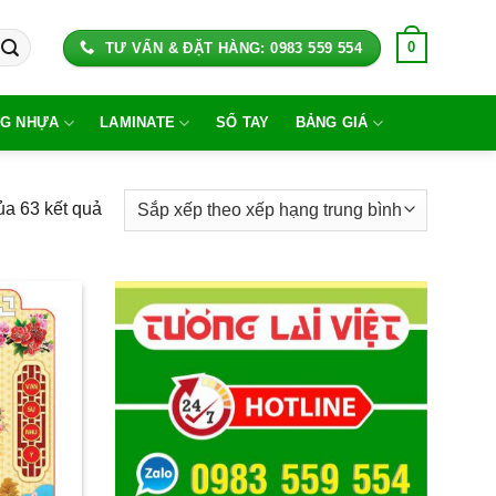
0
TƯ VẤN & ĐẶT HÀNG: 0983 559 554
G NHỰA
LAMINATE
SỔ TAY
BẢNG GIÁ
Đã
ủa 63 kết quả
sắp
xếp
theo
xếp
hạng
trung
bình