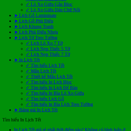
✓ Lò Xo Giữa Gắn Bloc
✓ Lò Xo Giữa Dán Chữ Nổi
➤ Lịch Gỗ Lamininate
➤ Lịch Gỗ Phù Điêu
➤ Lịch Khung Tranh
➤ Lịch Phù Điêu Nhựa
➤ Lịch Tờ Treo Tường
✓ Lịch Lò Xo 7 Tờ
✓ Lịch Nẹp Thiếc 5 Tờ
✓ Lịch Nẹp Thiếc 7 Tờ
➤ In Lịch Tết
✓ Tìm hiểu Lịch Tết
✓ Mẫu Lịch Tết
✓ Thiết kế Mẫu Lịch Tết
✓ Tìm hiểu In Lịch Bloc
✓ Tìm hiểu In Lịch Để Bàn
✓ Tìm hiểu In Bìa Lò Xo Giữa
✓ Tìm hiểu Lịch Gỗ
✓ Tìm hiểu In Bìa Lịch Treo Tường
➤ Bảng giá In Lịch Tết
Tìm hiểu In Lịch Tết
In Lịch Tết giá rẻ nhất thời điểm nào?
Không có bình luận
ở