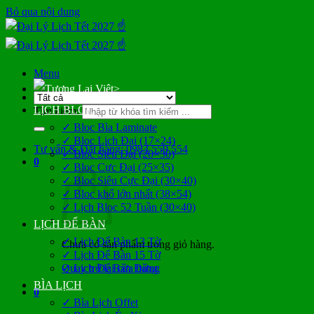
Bỏ qua nội dung
Menu
>
LỊCH BLOC
Tìm kiếm:
✓ Bloc Bìa Laminate
✓ Bloc Lịch Đại (17×24)
Tư vấn & Đặt hàng: 0983 559 554
✓ Bloc Siêu Đại (20×30)
0
✓ Bloc Cực Đại (25×35)
✓ Bloc Siêu Cực Đại (30×40)
✓ Bloc khổ lớn nhất (38×54)
✓ Lịch Bloc 52 Tuần (30×40)
LỊCH ĐỂ BÀN
✓ Lịch Để Bàn 13 Tờ
Chưa có sản phẩm trong giỏ hàng.
✓ Lịch Để Bàn 15 Tờ
Quay trở lại cửa hàng
✓ Lịch Để Bàn Đứng
BÌA LỊCH
0
✓ Bìa Lịch Offet