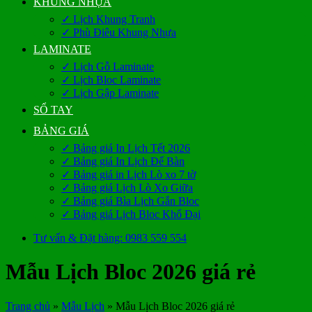
KHUNG NHỰA
✓ Lịch Khung Tranh
✓ Phù Điêu Khung Nhựa
LAMINATE
✓ Lịch Gỗ Laminate
✓ Lịch Bloc Laminate
✓ Lịch Gập Laminate
SỔ TAY
BẢNG GIÁ
✓ Bảng giá In Lịch Tết 2026
✓ Bảng giá In Lịch Để Bàn
✓ Bảng giá in Lịch Lò xo 7 tờ
✓ Bảng giá Lịch Lò Xo Giữa
✓ Bảng giá Bìa Lịch Gắn Bloc
✓ Bảng giá Lịch Bloc Khổ Đại
Tư vấn & Đặt hàng: 0983 559 554
Mẫu Lịch Bloc 2026 giá rẻ
Trang chủ
»
Mẫu Lịch
»
Mẫu Lịch Bloc 2026 giá rẻ