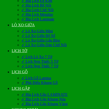
✓ Bìa Lịch Ép Kim
✓ Bìa Lịch Bế Nổi
✓ Bìa Lịch Chữ Nổi
✓ Bìa Lịch Metalize
✓ Bìa Lịch Laminate
LÒ XO GIỮA
✓ Lò Xo Giữa Mini
✓ Lò Xo Giữa Bộ Số
✓ Lò Xo Giữa Gắn Bloc
✓ Lò Xo Giữa Dán Chữ Nổi
LỊCH TỜ
✓ Lịch Lò Xo 7 Tờ
✓ Lịch Nẹp Thiếc 5 Tờ
✓ Lịch Nẹp Thiếc 7 Tờ
LỊCH GỖ
✓ Lịch Gỗ Lamina
✓ Phù Điêu Khung Gỗ
LỊCH GẬP
✓ Bìa Lịch Gập LAMINATE
✓ Bìa Lịch Gập Khung Nâu
✓ Bìa Lịch Gập Khung Vàng