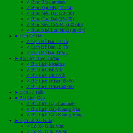
✓ Bloc Bìa Laminate
✓ Bloc Đại ĐB (17×24)
✓ Bloc Siêu Đại (20×30)
✓ Bloc Cực Đại (25×35)
✓ Bloc Siêu Cực Đại (30×40)
✓ Bloc Khổ Lớn Nhất (38×54)
➤ Lịch Để Bàn
✓ Lịch Để Bàn 13 Tờ
✓ Lịch Để Bàn 15 Tờ
✓ Lịch Để Bàn Đứng
➤ Bìa Lịch Treo Tường
✓ Bìa Lịch Metalize
✓ Bìa Lịch Bế Nổi
✓ Bìa Lịch Chữ Nổi
✓ Bìa Lịch Offset 35×50
✓ Bìa Lịch Offset 40×60
➤ Lịch 52 Tuần
➤ Bìa Lịch Gập
✓ Bìa Lịch Gập Laminate
✓ Bìa Lịch Gập Khung Nâu
✓ Bìa Lịch Gập Khung Vàng
➤ Lịch Lò Xo Giữa
✓ Lò Xo Giữa Mini
✓ Lò Xo Giữa Bộ Số