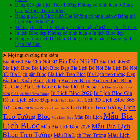
Bảng báo giá Lịch Treo Tường
Không có bình luận
ở Bảng
báo giá Lịch Treo Tường
Bảng giá Lịch Bloc Khổ Đại
Không có bình luận
ở Bảng giá
Lịch Bloc Khổ Đại
Mẫu Lịch Tết TLV
Không có bình luận
ở Mẫu Lịch Tết TLV
In lịch Bloc đẹp
Không có bình luận
ở In lịch Bloc đẹp
Bảng giá In Lịch Để Bàn
Không có bình luận
ở Bảng giá In
Lịch Để Bàn
➤ Mọi người cũng tìm kiếm
Bìa Dán Nổi 3D
Bìa 40x60
Bìa Chữ Nổi 3D
Bìa Lịch 40x60
Bìa Lịch Bloc
Bìa Lịch Bloc Đẹp
Bìa Lịch Bế Nổi
Bìa Lịch Bế Nổi
3D
Bìa Lịch gắn Bloc
Bìa Lịch Treo Bloc
Bìa Lịch treo tường Đẹp
Bìa Lịch Xuân
Bìa Lịch Đẹp
Bìa Treo BLoc
Bìa Treo Lịch BLoc
Gia Công Bìa Lịch BLoc
Giá Bìa Lịch Bloc
Giá Lịch Bloc
Giá Lịch Bloc
In Lịch Bloc 2026
In Lịch Bloc Giá
2026
Giá Lịch Bloc Treo Tường
Rẻ
In Lịch Bloc Đẹp
Lịch Bloc 365
Lịch 3D
Kích Thước Lịch Bloc
Lịch
Tờ
Lịch Bloc Treo Tường
Lịch Bloc 2026 Giá Rẻ
Lịch Bloc Giá Rẻ
Mẫu Bìa
Treo Tường Bloc
Mẫu Bìa Lịch
Mua Lich Bloc
Lịch BLoc
Mẫu Bìa Lịch
Mẫu Bìa Lịch Bloc 2026
BLoc Treo Tường
Mẫu Lịch
Mẫu Bìa Lịch Treo Tường