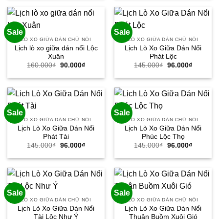
160.000₫.
là:
160.000₫.
là:
90.000₫.
90.000₫.
Sale
Sale
LÒ XO GIỮA DÁN CHỮ NỔI
LÒ XO GIỮA DÁN CHỮ NỔI
Lịch lò xo giữa dán nổi Lộc
Lịch Lò Xo Giữa Dán Nổi
Xuân
Phát Lộc
Giá
Giá
Giá
Giá
160.000
₫
90.000
₫
145.000
₫
96.000
₫
gốc
hiện
gốc
hiện
là:
tại
là:
tại
160.000₫.
là:
145.000₫.
là:
90.000₫.
96.000₫.
Sale
Sale
LÒ XO GIỮA DÁN CHỮ NỔI
LÒ XO GIỮA DÁN CHỮ NỔI
Lịch Lò Xo Giữa Dán Nổi
Lịch Lò Xo Giữa Dán Nổi
Phát Tài
Phúc Lộc Thọ
Giá
Giá
Giá
Giá
145.000
₫
96.000
₫
145.000
₫
96.000
₫
gốc
hiện
gốc
hiện
là:
tại
là:
tại
145.000₫.
là:
145.000₫.
là:
96.000₫.
96.000₫.
Sale
Sale
LÒ XO GIỮA DÁN CHỮ NỔI
LÒ XO GIỮA DÁN CHỮ NỔI
Lịch Lò Xo Giữa Dán Nổi
Lịch Lò Xo Giữa Dán Nổi
Tài Lộc Như Ý
Thuận Buồm Xuôi Gió