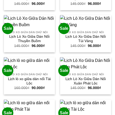
Giá
Giá
Giá
Giá
145.000
₫
96.000
₫
145.000
₫
96.000
₫
gốc
hiện
gốc
hiện
là:
tại
là:
tại
145.000₫.
là:
145.000₫.
là:
96.000₫.
96.000₫.
Sale
Sale
LÒ XO GIỮA DÁN CHỮ NỔI
LÒ XO GIỮA DÁN CHỮ NỔI
Lịch Lò Xo Giữa Dán Nổi
Lịch Lò Xo Giữa Dán Nổi
Thuyền Buồm
Túi Vàng
Giá
Giá
Giá
Giá
145.000
₫
96.000
₫
145.000
₫
96.000
₫
gốc
hiện
gốc
hiện
là:
tại
là:
tại
145.000₫.
là:
145.000₫.
là:
96.000₫.
96.000₫.
Sale
Sale
LÒ XO GIỮA DÁN CHỮ NỔI
LÒ XO GIỮA DÁN CHỮ NỔI
Lịch lò xo giữa dán nổi Tài
Lịch Lò Xo Giữa Dán Nổi
Lộc
Xuân Phát Lộc
Giá
Giá
Giá
Giá
160.000
₫
90.000
₫
145.000
₫
96.000
₫
gốc
hiện
gốc
hiện
là:
tại
là:
tại
160.000₫.
là:
145.000₫.
là:
90.000₫.
96.000₫.
Sale
Sale