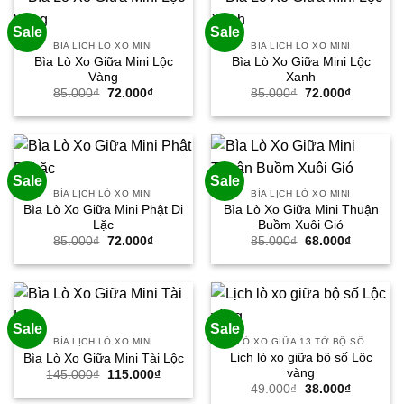
Sale
Sale
BÌA LỊCH LÒ XO MINI
BÌA LỊCH LÒ XO MINI
Bìa Lò Xo Giữa Mini Lộc
Bìa Lò Xo Giữa Mini Lộc
Vàng
Xanh
Giá
Giá
Giá
Giá
85.000
₫
72.000
₫
85.000
₫
72.000
₫
gốc
hiện
gốc
hiện
là:
tại
là:
tại
85.000₫.
là:
85.000₫.
là:
72.000₫.
72.000₫.
Sale
Sale
BÌA LỊCH LÒ XO MINI
BÌA LỊCH LÒ XO MINI
Bìa Lò Xo Giữa Mini Phật Di
Bìa Lò Xo Giữa Mini Thuận
Lặc
Buồm Xuôi Gió
Giá
Giá
Giá
Giá
85.000
₫
72.000
₫
85.000
₫
68.000
₫
gốc
hiện
gốc
hiện
là:
tại
là:
tại
85.000₫.
là:
85.000₫.
là:
72.000₫.
68.000₫.
Sale
Sale
BÌA LỊCH LÒ XO MINI
LÒ XO GIỮA 13 TỜ BỘ SỐ
Lịch lò xo giữa bộ số Lộc
Bìa Lò Xo Giữa Mini Tài Lộc
vàng
Giá
Giá
145.000
₫
115.000
₫
gốc
hiện
Giá
Giá
49.000
₫
38.000
₫
là:
tại
gốc
hiện