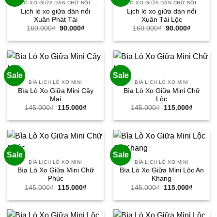
LÒ XO GIỮA DÁN CHỮ NỔI
LÒ XO GIỮA DÁN CHỮ NỔI
Lịch lò xo giữa dán nổi
Lịch lò xo giữa dán nổi
Xuân Phát Tài
Xuân Tài Lộc
Giá
Giá
Giá
Giá
160.000
₫
90.000
₫
160.000
₫
90.000
₫
gốc
hiện
gốc
hiện
là:
tại
là:
tại
160.000₫.
là:
160.000₫.
là:
90.000₫.
90.000₫.
Sale
Sale
BÌA LỊCH LÒ XO MINI
BÌA LỊCH LÒ XO MINI
Bìa Lò Xo Giữa Mini Cây
Bìa Lò Xo Giữa Mini Chữ
Mai
Lộc
Giá
Giá
Giá
Giá
145.000
₫
115.000
₫
145.000
₫
115.000
₫
gốc
hiện
gốc
hiện
là:
tại
là:
tại
145.000₫.
là:
145.000₫.
là:
115.000₫.
115.000
Sale
Sale
BÌA LỊCH LÒ XO MINI
BÌA LỊCH LÒ XO MINI
Bìa Lò Xo Giữa Mini Chữ
Bìa Lò Xo Giữa Mini Lộc An
Phúc
Khang
Giá
Giá
Giá
Giá
145.000
₫
115.000
₫
145.000
₫
115.000
₫
gốc
hiện
gốc
hiện
là:
tại
là:
tại
145.000₫.
là:
145.000₫.
là:
115.000₫.
115.000