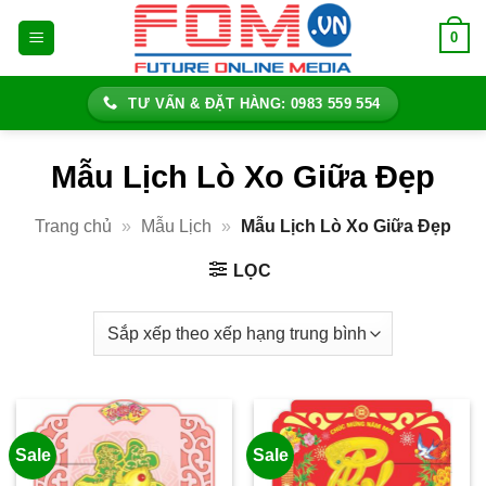
Bỏ
0
qua
nội
dung
TƯ VẤN & ĐẶT HÀNG: 0983 559 554
Mẫu Lịch Lò Xo Giữa Đẹp
Trang chủ
»
Mẫu Lịch
»
Mẫu Lịch Lò Xo Giữa Đẹp
LỌC
Sale
Sale