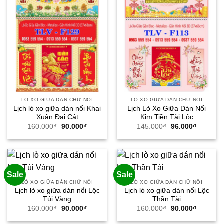
LÒ XO GIỮA DÁN CHỮ NỔI
LÒ XO GIỮA DÁN CHỮ NỔI
Lịch lò xo giữa dán nổi Khai
Lịch Lò Xo Giữa Dán Nổi
Xuân Đại Cát
Kim Tiền Tài Lộc
Giá
Giá
Giá
Giá
160.000
₫
90.000
₫
145.000
₫
96.000
₫
gốc
hiện
gốc
hiện
là:
tại
là:
tại
160.000₫.
là:
145.000₫.
là:
90.000₫.
96.000₫.
Sale
Sale
LÒ XO GIỮA DÁN CHỮ NỔI
LÒ XO GIỮA DÁN CHỮ NỔI
Lịch lò xo giữa dán nổi Lộc
Lịch lò xo giữa dán nổi Lộc
Túi Vàng
Thần Tài
Giá
Giá
Giá
Giá
160.000
₫
90.000
₫
160.000
₫
90.000
₫
gốc
hiện
gốc
hiện
là:
tại
là:
tại