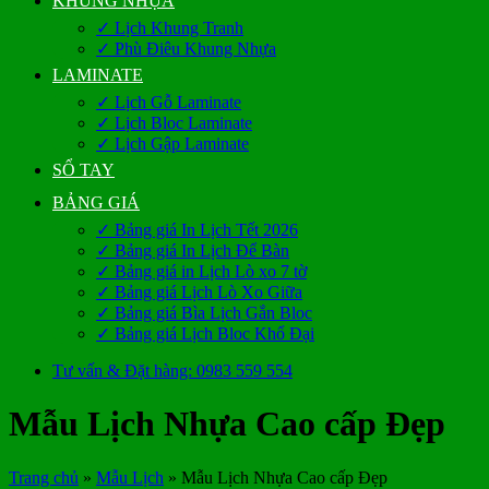
KHUNG NHỰA
✓ Lịch Khung Tranh
✓ Phù Điêu Khung Nhựa
LAMINATE
✓ Lịch Gỗ Laminate
✓ Lịch Bloc Laminate
✓ Lịch Gập Laminate
SỔ TAY
BẢNG GIÁ
✓ Bảng giá In Lịch Tết 2026
✓ Bảng giá In Lịch Để Bàn
✓ Bảng giá in Lịch Lò xo 7 tờ
✓ Bảng giá Lịch Lò Xo Giữa
✓ Bảng giá Bìa Lịch Gắn Bloc
✓ Bảng giá Lịch Bloc Khổ Đại
Tư vấn & Đặt hàng: 0983 559 554
Mẫu Lịch Nhựa Cao cấp Đẹp
Trang chủ
»
Mẫu Lịch
»
Mẫu Lịch Nhựa Cao cấp Đẹp