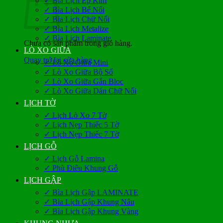
✓ Bìa Lịch Ép Kim
✓ Bìa Lịch Bế Nổi
✓ Bìa Lịch Chữ Nổi
✓ Bìa Lịch Metalize
✓ Bìa Lịch Laminate
Chưa có sản phẩm trong giỏ hàng.
LÒ XO GIỮA
Quay trở lại cửa hàng
✓ Lò Xo Giữa Mini
✓ Lò Xo Giữa Bộ Số
✓ Lò Xo Giữa Gắn Bloc
✓ Lò Xo Giữa Dán Chữ Nổi
LỊCH TỜ
✓ Lịch Lò Xo 7 Tờ
✓ Lịch Nẹp Thiếc 5 Tờ
✓ Lịch Nẹp Thiếc 7 Tờ
LỊCH GỖ
✓ Lịch Gỗ Lamina
✓ Phù Điêu Khung Gỗ
LỊCH GẬP
✓ Bìa Lịch Gập LAMINATE
✓ Bìa Lịch Gập Khung Nâu
✓ Bìa Lịch Gập Khung Vàng