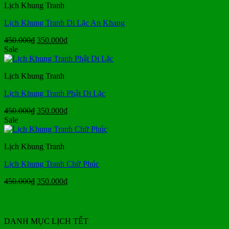
Lịch Khung Tranh
350.000₫.
Lịch Khung Tranh Di Lặc An Khang
Giá
Giá
450.000
₫
350.000
₫
gốc
hiện
Sale
là:
tại
450.000₫.
là:
Lịch Khung Tranh
350.000₫.
Lịch Khung Tranh Phật Di Lặc
Giá
Giá
450.000
₫
350.000
₫
gốc
hiện
Sale
là:
tại
450.000₫.
là:
Lịch Khung Tranh
350.000₫.
Lịch Khung Tranh Chữ Phúc
Giá
Giá
450.000
₫
350.000
₫
gốc
hiện
là:
tại
450.000₫.
là:
350.000₫.
DANH MỤC LỊCH TẾT