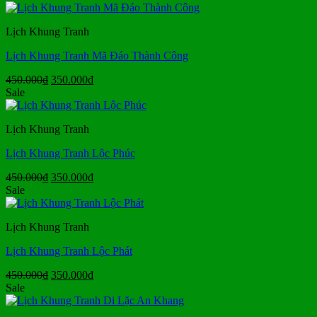
là:
tại
450.000₫.
là:
Lịch Khung Tranh
350.000₫.
Lịch Khung Tranh Mã Đáo Thành Công
Giá
Giá
450.000
₫
350.000
₫
gốc
hiện
Sale
là:
tại
450.000₫.
là:
Lịch Khung Tranh
350.000₫.
Lịch Khung Tranh Lộc Phúc
Giá
Giá
450.000
₫
350.000
₫
gốc
hiện
Sale
là:
tại
450.000₫.
là:
Lịch Khung Tranh
350.000₫.
Lịch Khung Tranh Lộc Phát
Giá
Giá
450.000
₫
350.000
₫
gốc
hiện
Sale
là:
tại
450.000₫.
là: