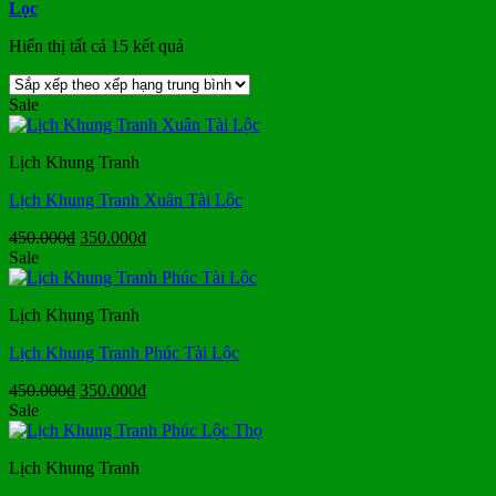
Lọc
Đã
Hiển thị tất cả 15 kết quả
sắp
xếp
Sale
theo
xếp
hạng
Lịch Khung Tranh
trung
bình
Lịch Khung Tranh Xuân Tài Lộc
Giá
Giá
450.000
₫
350.000
₫
gốc
hiện
Sale
là:
tại
450.000₫.
là:
Lịch Khung Tranh
350.000₫.
Lịch Khung Tranh Phúc Tài Lộc
Giá
Giá
450.000
₫
350.000
₫
gốc
hiện
Sale
là:
tại
450.000₫.
là:
Lịch Khung Tranh
350.000₫.