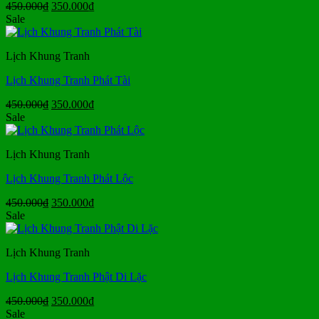
Giá
Giá
450.000
₫
350.000
₫
gốc
hiện
Sale
là:
tại
450.000₫.
là:
Lịch Khung Tranh
350.000₫.
Lịch Khung Tranh Phát Tài
Giá
Giá
450.000
₫
350.000
₫
gốc
hiện
Sale
là:
tại
450.000₫.
là:
Lịch Khung Tranh
350.000₫.
Lịch Khung Tranh Phát Lộc
Giá
Giá
450.000
₫
350.000
₫
gốc
hiện
Sale
là:
tại
450.000₫.
là:
Lịch Khung Tranh
350.000₫.
Lịch Khung Tranh Phật Di Lặc
Giá
Giá
450.000
₫
350.000
₫
gốc
hiện
Sale