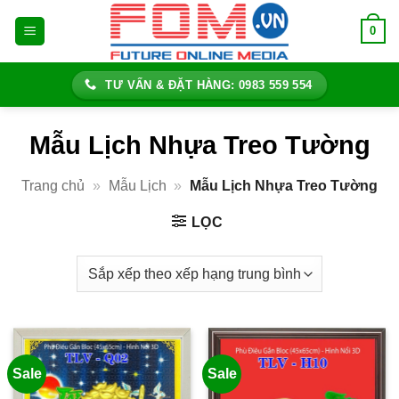
Bỏ
0
qua
nội
dung
TƯ VẤN & ĐẶT HÀNG: 0983 559 554
Mẫu Lịch Nhựa Treo Tường
Trang chủ
»
Mẫu Lịch
»
Mẫu Lịch Nhựa Treo Tường
LỌC
Sale
Sale