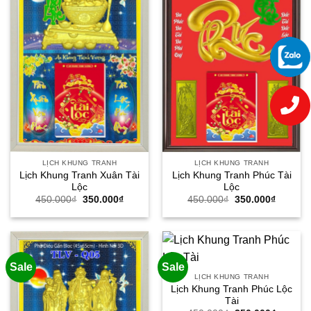
LỊCH KHUNG TRANH
LỊCH KHUNG TRANH
Lịch Khung Tranh Xuân Tài
Lịch Khung Tranh Phúc Tài
Lộc
Lộc
Giá
Giá
Giá
Giá
450.000
₫
350.000
₫
450.000
₫
350.000
₫
gốc
hiện
gốc
hiện
là:
tại
là:
tại
450.000₫.
là:
450.000₫.
là:
350.000₫.
350.000
Sale
Sale
LỊCH KHUNG TRANH
Lịch Khung Tranh Phúc Lộc
Tài