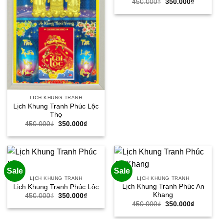
Giá
Giá
450.000
₫
350.000
₫
gốc
hiện
là:
tại
450.000₫.
là:
350.000
LỊCH KHUNG TRANH
Lịch Khung Tranh Phúc Lộc
Thọ
Giá
Giá
450.000
₫
350.000
₫
gốc
hiện
là:
tại
450.000₫.
là:
350.000₫.
Sale
Sale
LỊCH KHUNG TRANH
LỊCH KHUNG TRANH
Lịch Khung Tranh Phúc An
Lịch Khung Tranh Phúc Lộc
Khang
Giá
Giá
450.000
₫
350.000
₫
gốc
hiện
Giá
Giá
450.000
₫
350.000
₫
là:
tại
gốc
hiện
450.000₫.
là:
là:
tại