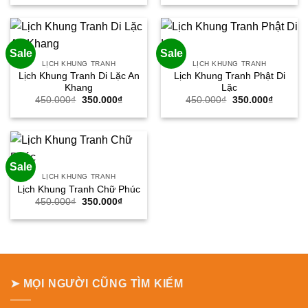
là:
tại
là:
tại
450.000₫.
là:
450.000₫.
là:
350.000₫.
350.000
Sale
Sale
LỊCH KHUNG TRANH
LỊCH KHUNG TRANH
Lịch Khung Tranh Di Lặc An
Lịch Khung Tranh Phật Di
Khang
Lặc
Giá
Giá
Giá
Giá
450.000
₫
350.000
₫
450.000
₫
350.000
₫
gốc
hiện
gốc
hiện
là:
tại
là:
tại
450.000₫.
là:
450.000₫.
là:
350.000₫.
350.000
Sale
LỊCH KHUNG TRANH
Lịch Khung Tranh Chữ Phúc
Giá
Giá
450.000
₫
350.000
₫
gốc
hiện
là:
tại
450.000₫.
là:
350.000₫.
➤ MỌI NGƯỜI CŨNG TÌM KIẾM