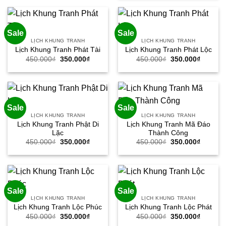
350.000₫.
450.000₫.
là:
350.000
Sale
Sale
LỊCH KHUNG TRANH
LỊCH KHUNG TRANH
Lịch Khung Tranh Phát Tài
Lịch Khung Tranh Phát Lộc
Giá
Giá
Giá
Giá
450.000
₫
350.000
₫
450.000
₫
350.000
₫
gốc
hiện
gốc
hiện
là:
tại
là:
tại
450.000₫.
là:
450.000₫.
là:
350.000₫.
350.000
Sale
Sale
LỊCH KHUNG TRANH
LỊCH KHUNG TRANH
Lịch Khung Tranh Phật Di
Lịch Khung Tranh Mã Đáo
Lặc
Thành Công
Giá
Giá
Giá
Giá
450.000
₫
350.000
₫
450.000
₫
350.000
₫
gốc
hiện
gốc
hiện
là:
tại
là:
tại
450.000₫.
là:
450.000₫.
là:
350.000₫.
350.000
Sale
Sale
LỊCH KHUNG TRANH
LỊCH KHUNG TRANH
Lịch Khung Tranh Lộc Phúc
Lịch Khung Tranh Lộc Phát
Giá
Giá
Giá
Giá
450.000
₫
350.000
₫
450.000
₫
350.000
₫
gốc
hiện
gốc
hiện