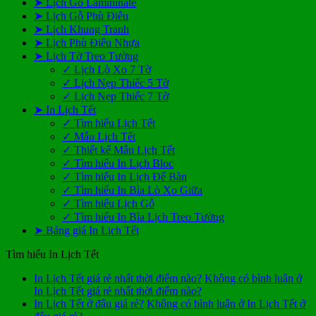
➤ Lịch Gỗ Lamininate
➤ Lịch Gỗ Phù Điêu
➤ Lịch Khung Tranh
➤ Lịch Phù Điêu Nhựa
➤ Lịch Tờ Treo Tường
✓ Lịch Lò Xo 7 Tờ
✓ Lịch Nẹp Thiếc 5 Tờ
✓ Lịch Nẹp Thiếc 7 Tờ
➤ In Lịch Tết
✓ Tìm hiểu Lịch Tết
✓ Mẫu Lịch Tết
✓ Thiết kế Mẫu Lịch Tết
✓ Tìm hiểu In Lịch Bloc
✓ Tìm hiểu In Lịch Để Bàn
✓ Tìm hiểu In Bìa Lò Xo Giữa
✓ Tìm hiểu Lịch Gỗ
✓ Tìm hiểu In Bìa Lịch Treo Tường
➤ Bảng giá In Lịch Tết
Tìm hiểu In Lịch Tết
In Lịch Tết giá rẻ nhất thời điểm nào?
Không có bình luận
ở
In Lịch Tết giá rẻ nhất thời điểm nào?
In Lịch Tết ở đâu giá rẻ?
Không có bình luận
ở In Lịch Tết ở