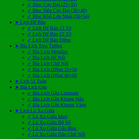
✓ Bloc Cực Đại (25×35)
✓ Bloc Siêu Cực Đại (30×40)
✓ Bloc Khổ Lớn Nhất (38×54)
➤ Lịch Để Bàn
✓ Lịch Để Bàn 13 Tờ
✓ Lịch Để Bàn 15 Tờ
✓ Lịch Để Bàn Đứng
➤ Bìa Lịch Treo Tường
✓ Bìa Lịch Metalize
✓ Bìa Lịch Bế Nổi
✓ Bìa Lịch Chữ Nổi
✓ Bìa Lịch Offset 35×50
✓ Bìa Lịch Offset 40×60
➤ Lịch 52 Tuần
➤ Bìa Lịch Gập
✓ Bìa Lịch Gập Laminate
✓ Bìa Lịch Gập Khung Nâu
✓ Bìa Lịch Gập Khung Vàng
➤ Lịch Lò Xo Giữa
✓ Lò Xo Giữa Mini
✓ Lò Xo Giữa Bộ Số
✓ Lò Xo Giữa Gắn Bloc
✓ Lò Xo Giữa Dán Chữ Nổi