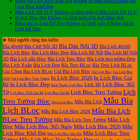
Bảng giá Lịch Bloc Khổ Đại
Không có bình luận
ở Bảng giá
Lịch Bloc Khổ Đại
Mẫu Lịch Tết TLV
Không có bình luận
ở Mẫu Lịch Tết TLV
In lịch Bloc đẹp
Không có bình luận
ở In lịch Bloc đẹp
Bảng giá In Lịch Để Bàn
Không có bình luận
ở Bảng giá In
Lịch Để Bàn
➤ Mọi người cũng tìm kiếm
Bìa Dán Nổi 3D
Bìa 40x60
Bìa Chữ Nổi 3D
Bìa Lịch 40x60
Bìa Lịch Bloc
Bìa Lịch Bloc Đẹp
Bìa Lịch Bế Nổi
Bìa Lịch Bế Nổi
3D
Bìa Lịch gắn Bloc
Bìa Lịch Treo Bloc
Bìa Lịch treo tường Đẹp
Bìa Lịch Xuân
Bìa Lịch Đẹp
Bìa Treo BLoc
Bìa Treo Lịch BLoc
Gia Công Bìa Lịch BLoc
Giá Bìa Lịch Bloc
Giá Lịch Bloc
Giá Lịch Bloc
In Lịch Bloc 2026
In Lịch Bloc Giá
2026
Giá Lịch Bloc Treo Tường
Rẻ
In Lịch Bloc Đẹp
Lịch Bloc 365
Lịch 3D
Kích Thước Lịch Bloc
Lịch
Tờ
Lịch Bloc Treo Tường
Lịch Bloc 2026 Giá Rẻ
Lịch Bloc Giá Rẻ
Mẫu Bìa
Treo Tường Bloc
Mẫu Bìa Lịch
Mua Lich Bloc
Lịch BLoc
Mẫu Bìa Lịch
Mẫu Bìa Lịch Bloc 2026
BLoc Treo Tường
Mẫu Lịch
Mẫu Bìa Lịch Treo Tường
Bloc
Mẫu Lịch Bloc 365 Ngày
Mẫu Lịch Bloc 2026
Mẫu
Lịch Bloc Khổ Đại
Mẫu Lịch Bloc Treo
Mẫu Lịch Bloc Siêu Đại
Tường
Mẫu Lịch Bloc Treo Tường Đẹp