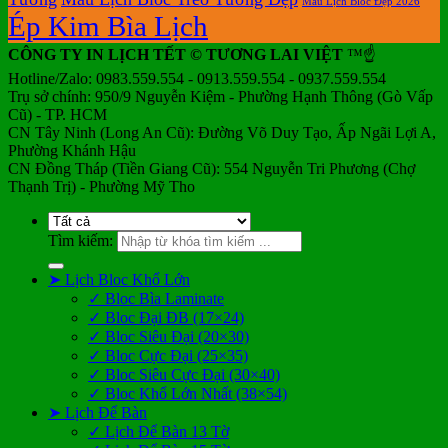
Mẫu Lịch Bloc Đẹp 2026
Ép Kim Bìa Lịch
CÔNG TY IN LỊCH TẾT © TƯƠNG LAI VIỆT
™☝️
Hotline/Zalo: 0983.559.554 - 0913.559.554 - 0937.559.554
Trụ sở chính: 950/9 Nguyễn Kiệm - Phường Hạnh Thông (Gò Vấp
Cũ) - TP. HCM
CN Tây Ninh (Long An Cũ): Đường Võ Duy Tạo, Ấp Ngãi Lợi A,
Phường Khánh Hậu
CN Đồng Tháp (Tiền Giang Cũ): 554 Nguyễn Tri Phương (Chợ
Thạnh Trị) - Phường Mỹ Tho
Tìm kiếm:
➤ Lịch Bloc Khổ Lớn
✓ Bloc Bìa Laminate
✓ Bloc Đại ĐB (17×24)
✓ Bloc Siêu Đại (20×30)
✓ Bloc Cực Đại (25×35)
✓ Bloc Siêu Cực Đại (30×40)
✓ Bloc Khổ Lớn Nhất (38×54)
➤ Lịch Để Bàn
✓ Lịch Để Bàn 13 Tờ