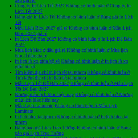
đâu giá rẻ?
Công ty In Lịch Tết 2027
Không có bình luận
ở Công ty In
Lịch Tết 2027
Bảng giá In Lịch Tết
Không có bình luận
ở Bảng giá In Lịch
Tết
Mẫu Lịch Bloc 2027 giá rẻ
Không có bình luận
ở Mẫu Lịch
Bloc 2027 giá rẻ
In Lịch Để Bàn 2027
Không có bình luận
ở In Lịch Để Bàn
2027
Mua lịch bloc ở đâu giá rẻ
Không có bình luận
ở Mua lịch
bloc ở đâu giá rẻ
In lịch lò xo giữa bộ số
Không có bình luận
ở In lịch lò xo
giữa bộ số
Tìm kiếm địa chỉ in lịch tết tại tphcm
Không có bình luận
ở
Tìm kiếm địa chỉ in lịch tết tại tphcm
Mẫu Lịch Tết Để Bàn 2027
Không có bình luận
ở Mẫu Lịch
Tết Để Bàn 2027
Những mẫu lịch bloc hiện nay
Không có bình luận
ở Những
mẫu lịch bloc hiện nay
Mẫu Lịch Laminate
Không có bình luận
ở Mẫu Lịch
Laminate
In lịch bloc tại tphcm
Không có bình luận
ở In lịch bloc tại
tphcm
Bảng báo giá Lịch Treo Tường
Không có bình luận
ở Bảng
báo giá Lịch Treo Tường