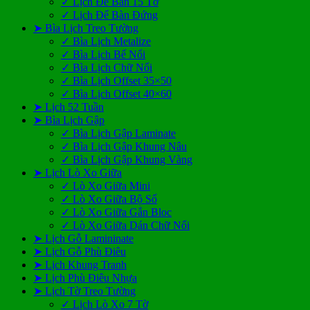
✓ Lịch Để Bàn 15 Tờ
✓ Lịch Để Bàn Đứng
➤ Bìa Lịch Treo Tường
✓ Bìa Lịch Metalize
✓ Bìa Lịch Bế Nổi
✓ Bìa Lịch Chữ Nổi
✓ Bìa Lịch Offset 35×50
✓ Bìa Lịch Offset 40×60
➤ Lịch 52 Tuần
➤ Bìa Lịch Gập
✓ Bìa Lịch Gập Laminate
✓ Bìa Lịch Gập Khung Nâu
✓ Bìa Lịch Gập Khung Vàng
➤ Lịch Lò Xo Giữa
✓ Lò Xo Giữa Mini
✓ Lò Xo Giữa Bộ Số
✓ Lò Xo Giữa Gắn Bloc
✓ Lò Xo Giữa Dán Chữ Nổi
➤ Lịch Gỗ Lamininate
➤ Lịch Gỗ Phù Điêu
➤ Lịch Khung Tranh
➤ Lịch Phù Điêu Nhựa
➤ Lịch Tờ Treo Tường
✓ Lịch Lò Xo 7 Tờ