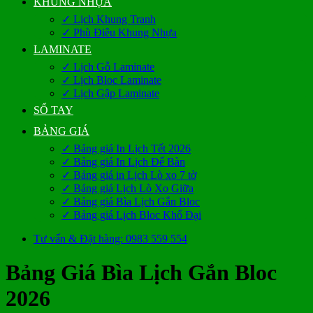
KHUNG NHỰA
✓ Lịch Khung Tranh
✓ Phù Điêu Khung Nhựa
LAMINATE
✓ Lịch Gỗ Laminate
✓ Lịch Bloc Laminate
✓ Lịch Gập Laminate
SỔ TAY
BẢNG GIÁ
✓ Bảng giá In Lịch Tết 2026
✓ Bảng giá In Lịch Để Bàn
✓ Bảng giá in Lịch Lò xo 7 tờ
✓ Bảng giá Lịch Lò Xo Giữa
✓ Bảng giá Bìa Lịch Gắn Bloc
✓ Bảng giá Lịch Bloc Khổ Đại
Tư vấn & Đặt hàng: 0983 559 554
Bảng Giá Bìa Lịch Gắn Bloc
2026