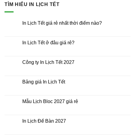
TÌM HIỂU IN LỊCH TẾT
In Lịch Tết giá rẻ nhất thời điểm nào?
Không
có
bình
luận
In Lịch Tết ở đâu giá rẻ?
ở
In
Không
Lịch
có
Tết
bình
giá
luận
Công ty In Lịch Tết 2027
rẻ
ở
nhất
In
Không
thời
Lịch
có
điểm
Tết
bình
nào?
ở
luận
Bảng giá In Lịch Tết
đâu
ở
giá
Công
Không
rẻ?
ty
có
In
bình
Lịch
luận
Mẫu Lịch Bloc 2027 giá rẻ
Tết
ở
2027
Bảng
Không
giá
có
In
bình
Lịch
luận
In Lịch Để Bàn 2027
Tết
ở
Mẫu
Không
Lịch
có
Bloc
bình