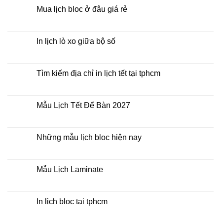
2027
luận
Mua lịch bloc ở đâu giá rẻ
giá
ở
rẻ
In
Không
Lịch
có
Để
bình
Bàn
luận
In lịch lò xo giữa bộ số
2027
ở
Mua
Không
lịch
có
bloc
bình
ở
luận
Tìm kiếm địa chỉ in lịch tết tại tphcm
đâu
ở
giá
In
Không
rẻ
lịch
có
lò
bình
xo
luận
Mẫu Lịch Tết Để Bàn 2027
giữa
ở
bộ
Tìm
Không
số
kiếm
có
địa
bình
chỉ
luận
Những mẫu lịch bloc hiện nay
in
ở
lịch
Mẫu
Không
tết
Lịch
có
tại
Tết
bình
tphcm
Để
luận
Mẫu Lịch Laminate
Bàn
ở
2027
Những
Không
mẫu
có
lịch
bình
bloc
luận
In lịch bloc tại tphcm
hiện
ở
nay
Mẫu
Không
Lịch
có