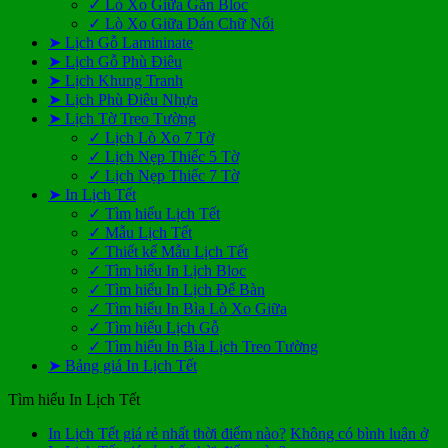
✓ Lò Xo Giữa Gắn Bloc
✓ Lò Xo Giữa Dán Chữ Nổi
➤ Lịch Gỗ Lamininate
➤ Lịch Gỗ Phù Điêu
➤ Lịch Khung Tranh
➤ Lịch Phù Điêu Nhựa
➤ Lịch Tờ Treo Tường
✓ Lịch Lò Xo 7 Tờ
✓ Lịch Nẹp Thiếc 5 Tờ
✓ Lịch Nẹp Thiếc 7 Tờ
➤ In Lịch Tết
✓ Tìm hiểu Lịch Tết
✓ Mẫu Lịch Tết
✓ Thiết kế Mẫu Lịch Tết
✓ Tìm hiểu In Lịch Bloc
✓ Tìm hiểu In Lịch Để Bàn
✓ Tìm hiểu In Bìa Lò Xo Giữa
✓ Tìm hiểu Lịch Gỗ
✓ Tìm hiểu In Bìa Lịch Treo Tường
➤ Bảng giá In Lịch Tết
Tìm hiểu In Lịch Tết
In Lịch Tết giá rẻ nhất thời điểm nào?
Không có bình luận
ở