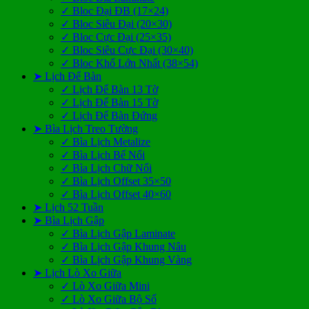
✓ Bloc Đại ĐB (17×24)
✓ Bloc Siêu Đại (20×30)
✓ Bloc Cực Đại (25×35)
✓ Bloc Siêu Cực Đại (30×40)
✓ Bloc Khổ Lớn Nhất (38×54)
➤ Lịch Để Bàn
✓ Lịch Để Bàn 13 Tờ
✓ Lịch Để Bàn 15 Tờ
✓ Lịch Để Bàn Đứng
➤ Bìa Lịch Treo Tường
✓ Bìa Lịch Metalize
✓ Bìa Lịch Bế Nổi
✓ Bìa Lịch Chữ Nổi
✓ Bìa Lịch Offset 35×50
✓ Bìa Lịch Offset 40×60
➤ Lịch 52 Tuần
➤ Bìa Lịch Gập
✓ Bìa Lịch Gập Laminate
✓ Bìa Lịch Gập Khung Nâu
✓ Bìa Lịch Gập Khung Vàng
➤ Lịch Lò Xo Giữa
✓ Lò Xo Giữa Mini
✓ Lò Xo Giữa Bộ Số