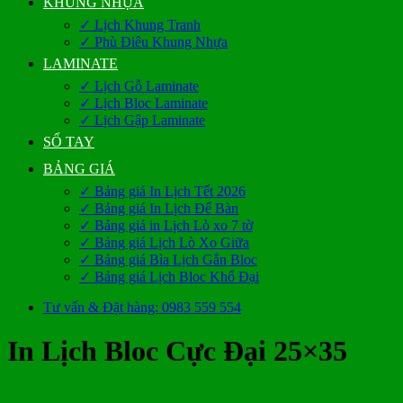
KHUNG NHỰA
✓ Lịch Khung Tranh
✓ Phù Điêu Khung Nhựa
LAMINATE
✓ Lịch Gỗ Laminate
✓ Lịch Bloc Laminate
✓ Lịch Gập Laminate
SỔ TAY
BẢNG GIÁ
✓ Bảng giá In Lịch Tết 2026
✓ Bảng giá In Lịch Để Bàn
✓ Bảng giá in Lịch Lò xo 7 tờ
✓ Bảng giá Lịch Lò Xo Giữa
✓ Bảng giá Bìa Lịch Gắn Bloc
✓ Bảng giá Lịch Bloc Khổ Đại
Tư vấn & Đặt hàng: 0983 559 554
In Lịch Bloc Cực Đại 25×35