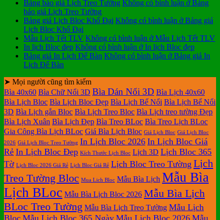
Bảng báo giá Lịch Treo Tường
Không có bình luận
ở Bảng
báo giá Lịch Treo Tường
Bảng giá Lịch Bloc Khổ Đại
Không có bình luận
ở Bảng giá
Lịch Bloc Khổ Đại
Mẫu Lịch Tết TLV
Không có bình luận
ở Mẫu Lịch Tết TLV
In lịch Bloc đẹp
Không có bình luận
ở In lịch Bloc đẹp
Bảng giá In Lịch Để Bàn
Không có bình luận
ở Bảng giá In
Lịch Để Bàn
➤ Mọi người cũng tìm kiếm
Bìa Dán Nổi 3D
Bìa 40x60
Bìa Chữ Nổi 3D
Bìa Lịch 40x60
Bìa Lịch Bloc
Bìa Lịch Bloc Đẹp
Bìa Lịch Bế Nổi
Bìa Lịch Bế Nổi
3D
Bìa Lịch gắn Bloc
Bìa Lịch Treo Bloc
Bìa Lịch treo tường Đẹp
Bìa Lịch Xuân
Bìa Lịch Đẹp
Bìa Treo BLoc
Bìa Treo Lịch BLoc
Gia Công Bìa Lịch BLoc
Giá Bìa Lịch Bloc
Giá Lịch Bloc
Giá Lịch Bloc
In Lịch Bloc 2026
In Lịch Bloc Giá
2026
Giá Lịch Bloc Treo Tường
Rẻ
In Lịch Bloc Đẹp
Lịch Bloc 365
Lịch 3D
Kích Thước Lịch Bloc
Lịch
Tờ
Lịch Bloc Treo Tường
Lịch Bloc 2026 Giá Rẻ
Lịch Bloc Giá Rẻ
Mẫu Bìa
Treo Tường Bloc
Mẫu Bìa Lịch
Mua Lich Bloc
Lịch BLoc
Mẫu Bìa Lịch
Mẫu Bìa Lịch Bloc 2026
BLoc Treo Tường
Mẫu Lịch
Mẫu Bìa Lịch Treo Tường
Bloc
Mẫu Lịch Bloc 365 Ngày
Mẫu Lịch Bloc 2026
Mẫu