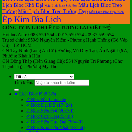
Lịch Bloc Khổ Đại
Mẫu Lịch Bloc Treo
Mẫu Lịch Bloc Siêu Đại
Tường
Mẫu Lịch Bloc Treo Tường Đẹp
Mẫu Lịch Bloc Đẹp 2026
Ép Kim Bìa Lịch
CÔNG TY IN LỊCH TẾT © TƯƠNG LAI VIỆT
™☝️
Hotline/Zalo: 0983.559.554 - 0913.559.554 - 0937.559.554
Trụ sở chính: 950/9 Nguyễn Kiệm - Phường Hạnh Thông (Gò Vấp
Cũ) - TP. HCM
CN Tây Ninh (Long An Cũ): Đường Võ Duy Tạo, Ấp Ngãi Lợi A,
Phường Khánh Hậu
CN Đồng Tháp (Tiền Giang Cũ): 554 Nguyễn Tri Phương (Chợ
Thạnh Trị) - Phường Mỹ Tho
Tìm kiếm:
➤ Lịch Bloc Khổ Lớn
✓ Bloc Bìa Laminate
✓ Bloc Đại ĐB (17×24)
✓ Bloc Siêu Đại (20×30)
✓ Bloc Cực Đại (25×35)
✓ Bloc Siêu Cực Đại (30×40)
✓ Bloc Khổ Lớn Nhất (38×54)