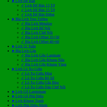
➤ Lịch Để Bàn
✓ Lịch Để Bàn 13 Tờ
✓ Lịch Để Bàn 15 Tờ
✓ Lịch Để Bàn Đứng
➤ Bìa Lịch Treo Tường
✓ Bìa Lịch Metalize
✓ Bìa Lịch Bế Nổi
✓ Bìa Lịch Chữ Nổi
✓ Bìa Lịch Offset 35×50
✓ Bìa Lịch Offset 40×60
➤ Lịch 52 Tuần
➤ Bìa Lịch Gập
✓ Bìa Lịch Gập Laminate
✓ Bìa Lịch Gập Khung Nâu
✓ Bìa Lịch Gập Khung Vàng
➤ Lịch Lò Xo Giữa
✓ Lò Xo Giữa Mini
✓ Lò Xo Giữa Bộ Số
✓ Lò Xo Giữa Gắn Bloc
✓ Lò Xo Giữa Dán Chữ Nổi
➤ Lịch Gỗ Lamininate
➤ Lịch Gỗ Phù Điêu
➤ Lịch Khung Tranh
➤ Lịch Phù Điêu Nhựa