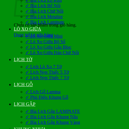
✓ Bìa Lịch Ép Kim
✓ Bìa Lịch Bế Nổi
✓ Bìa Lịch Chữ Nổi
✓ Bìa Lịch Metalize
✓ Bìa Lịch Laminate
Chưa có sản phẩm trong giỏ hàng.
LÒ XO GIỮA
Quay trở lại cửa hàng
✓ Lò Xo Giữa Mini
✓ Lò Xo Giữa Bộ Số
✓ Lò Xo Giữa Gắn Bloc
✓ Lò Xo Giữa Dán Chữ Nổi
LỊCH TỜ
✓ Lịch Lò Xo 7 Tờ
✓ Lịch Nẹp Thiếc 5 Tờ
✓ Lịch Nẹp Thiếc 7 Tờ
LỊCH GỖ
✓ Lịch Gỗ Lamina
✓ Phù Điêu Khung Gỗ
LỊCH GẬP
✓ Bìa Lịch Gập LAMINATE
✓ Bìa Lịch Gập Khung Nâu
✓ Bìa Lịch Gập Khung Vàng