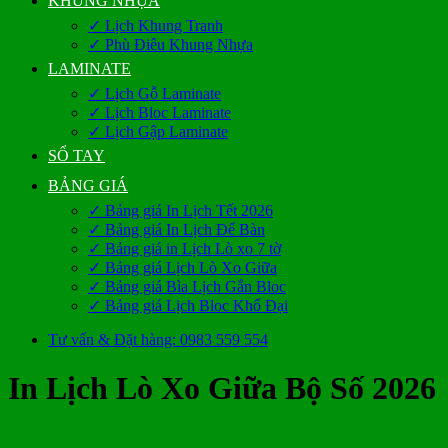
KHUNG NHỰA
✓ Lịch Khung Tranh
✓ Phù Điêu Khung Nhựa
LAMINATE
✓ Lịch Gỗ Laminate
✓ Lịch Bloc Laminate
✓ Lịch Gập Laminate
SỔ TAY
BẢNG GIÁ
✓ Bảng giá In Lịch Tết 2026
✓ Bảng giá In Lịch Để Bàn
✓ Bảng giá in Lịch Lò xo 7 tờ
✓ Bảng giá Lịch Lò Xo Giữa
✓ Bảng giá Bìa Lịch Gắn Bloc
✓ Bảng giá Lịch Bloc Khổ Đại
Tư vấn & Đặt hàng: 0983 559 554
In Lịch Lò Xo Giữa Bộ Số 2026