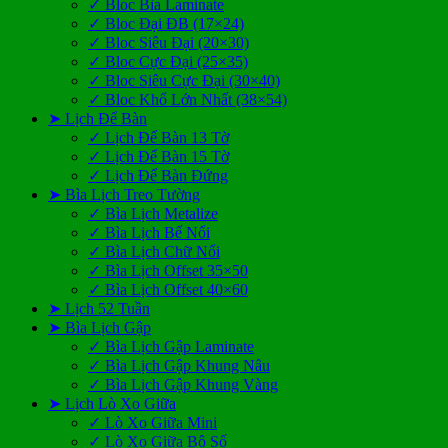
✓ Bloc Bìa Laminate
✓ Bloc Đại ĐB (17×24)
✓ Bloc Siêu Đại (20×30)
✓ Bloc Cực Đại (25×35)
✓ Bloc Siêu Cực Đại (30×40)
✓ Bloc Khổ Lớn Nhất (38×54)
➤ Lịch Để Bàn
✓ Lịch Để Bàn 13 Tờ
✓ Lịch Để Bàn 15 Tờ
✓ Lịch Để Bàn Đứng
➤ Bìa Lịch Treo Tường
✓ Bìa Lịch Metalize
✓ Bìa Lịch Bế Nổi
✓ Bìa Lịch Chữ Nổi
✓ Bìa Lịch Offset 35×50
✓ Bìa Lịch Offset 40×60
➤ Lịch 52 Tuần
➤ Bìa Lịch Gập
✓ Bìa Lịch Gập Laminate
✓ Bìa Lịch Gập Khung Nâu
✓ Bìa Lịch Gập Khung Vàng
➤ Lịch Lò Xo Giữa
✓ Lò Xo Giữa Mini
✓ Lò Xo Giữa Bộ Số