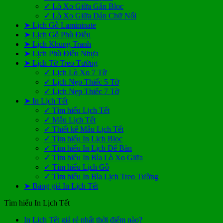
✓ Lò Xo Giữa Gắn Bloc
✓ Lò Xo Giữa Dán Chữ Nổi
➤ Lịch Gỗ Lamininate
➤ Lịch Gỗ Phù Điêu
➤ Lịch Khung Tranh
➤ Lịch Phù Điêu Nhựa
➤ Lịch Tờ Treo Tường
✓ Lịch Lò Xo 7 Tờ
✓ Lịch Nẹp Thiếc 5 Tờ
✓ Lịch Nẹp Thiếc 7 Tờ
➤ In Lịch Tết
✓ Tìm hiểu Lịch Tết
✓ Mẫu Lịch Tết
✓ Thiết kế Mẫu Lịch Tết
✓ Tìm hiểu In Lịch Bloc
✓ Tìm hiểu In Lịch Để Bàn
✓ Tìm hiểu In Bìa Lò Xo Giữa
✓ Tìm hiểu Lịch Gỗ
✓ Tìm hiểu In Bìa Lịch Treo Tường
➤ Bảng giá In Lịch Tết
Tìm hiểu In Lịch Tết
Không
In Lịch Tết giá rẻ nhất thời điểm nào?